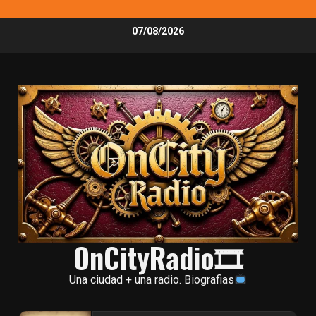
Skip
07/08/2026
to
content
OnCityRadio🎞
Una ciudad + una radio. Biografias