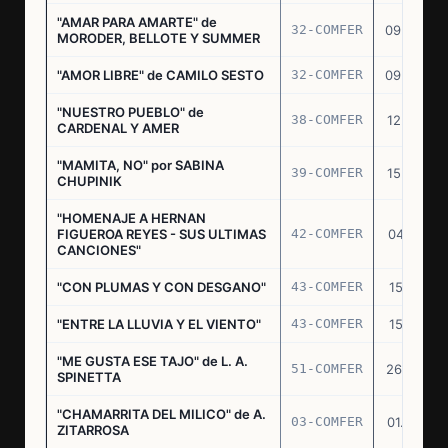
"AMAR PARA AMARTE" de
32-COMFER
09.09.76
MORODER, BELLOTE Y SUMMER
"AMOR LIBRE" de CAMILO SESTO
32-COMFER
09.09.76
"NUESTRO PUEBLO" de
38-COMFER
12.10.76
CARDENAL Y AMER
"MAMITA, NO" por SABINA
39-COMFER
15.10.76
CHUPINIK
"HOMENAJE A HERNAN
FIGUEROA REYES - SUS ULTIMAS
42-COMFER
04.11.76
CANCIONES"
"CON PLUMAS Y CON DESGANO"
43-COMFER
15.11.76
"ENTRE LA LLUVIA Y EL VIENTO"
43-COMFER
15.11.76
"ME GUSTA ESE TAJO" de L. A.
51-COMFER
26.12.76
SPINETTA
"CHAMARRITA DEL MILICO" de A.
03-COMFER
01.02.77
ZITARROSA