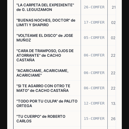
"LA CARPETA DEL EXPEDIENTE"
26-COMFER
21.10.75
de G. LEGUIZAMON
"BUENAS NOCHES, DOCTOR" de
17-COMFER
02.01.76
LIMITI Y SHAPIRO
"VOLTEAME EL DISCO" de JOSE
05-COMFER
02.02.76
MUÑOZ
"CARA DE TRAMPOSO, OJOS DE
ATORRANTE" de CACHO
06-COMFER
22.04.76
CASTAÑA
"ACARICIAME, ACARICIAME,
06-COMFER
22.04.76
ACARICIAME"
"SI TE AGARRO CON OTRO TE
06-COMFER
22.04.76
MATO" de CACHO CASTAÑA
"TODO POR TU CULPA" de PALITO
12-COMFER
13.05.76
ORTEGA
"TU CUERPO" de ROBERTO
15-COMFER
26.05.76
CARLOS