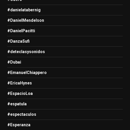
#danielatabernig
#DanielMendelson
#DanielPacitti
#DanzaSufi
#deteclasysonidos
#Dubai
#EmanuelChiappero
#EricaHynes
#EspacioLoa
#espatula
#espectaculos
#Esperanza