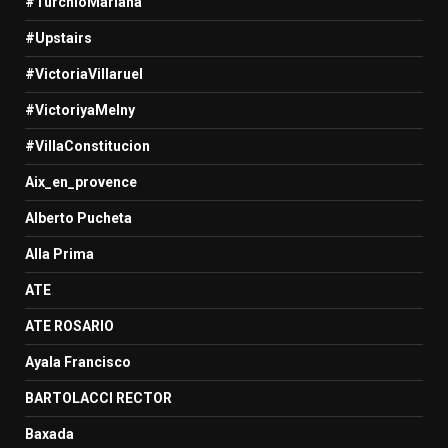
#TurchioMariana
#Upstairs
#VictoriaVillaruel
#VictoriyaMelny
#VillaConstitucion
Aix_en_provence
Alberto Pucheta
Alla Prima
ATE
ATE ROSARIO
Ayala Francisco
BARTOLACCI RECTOR
Baxada