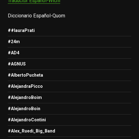
Traductor Español-Wichi
Diccionario Español-Quom
##lauraPrati
#24m
#AD4
#AGNUS
#AlbertoPucheta
#AlejandraPicco
#AlejandroBoim
#AlejandroBoin
#AlejandroContini
#Alex_Ruedi_Big_Band