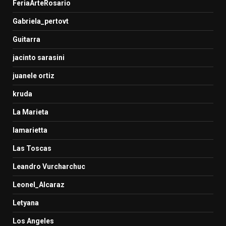
FeriaArteRosario
Gabriela_pertovt
Guitarra
jacinto sarasini
juanele ortiz
kruda
La Marieta
lamarietta
Las Toscas
Leandro Vurcharchuc
Leonel_Alcaraz
Letyana
Los Angeles