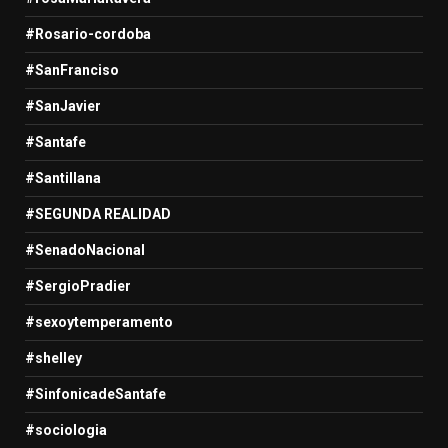
#Rosario-cordoba
#SanFranciso
#SanJavier
#Santafe
#Santillana
#SEGUNDA REALIDAD
#SenadoNacional
#SergioPradier
#sexoytemperamento
#shelley
#SinfonicadeSantafe
#sociologia