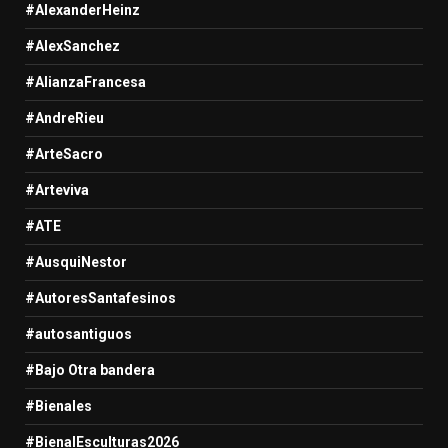
#AlexanderHeinz
#AlexSanchez
#AlianzaFrancesa
#AndreRieu
#ArteSacro
#Arteviva
#ATE
#AusquiNestor
#AutoresSantafesinos
#autosantiguos
#Bajo Otra bandera
#Bienales
#BienalEsculturas2026