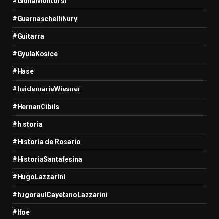
#GiuliaMOntorsi
#GuarnaschelliNury
#Guitarra
#GyulaKosice
#Hase
#heidemarieWiesner
#HernanCibils
#historia
#Historia de Rosario
#HistoriaSantafesina
#HugoLazzarini
#hugoraulCayetanoLazzarini
#Ifoe