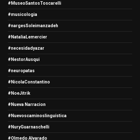
#MuseoSantosToscarelli
#musicologia
#nargesSoleimanzadeh
#NataliaLemercier
#necesidadyazar
#NestorAusqui
#neuropatas
#NicolaConstantino
#NoeJitrik
#Nueva Narracion
#Nuevoscaminoslinguística
#NuryGuarnaschelli
#Olmedo Alvarado