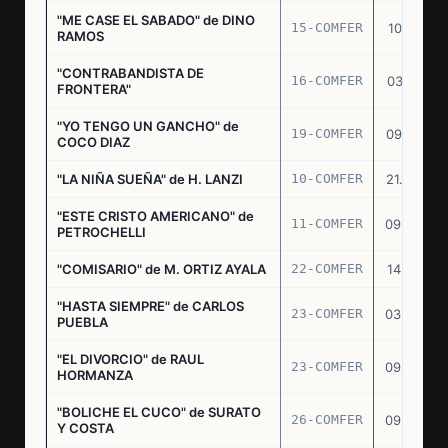
"ME CASE EL SABADO" de DINO
15-COMFER
10.10.74
RAMOS
"CONTRABANDISTA DE
16-COMFER
03.12.74
FRONTERA"
"YO TENGO UN GANCHO" de
19-COMFER
09.01.75
COCO DIAZ
"LA NIÑA SUEÑA" de H. LANZI
10-COMFER
21.03.75
"ESTE CRISTO AMERICANO" de
11-COMFER
09.04.75
PETROCHELLI
"COMISARIO" de M. ORTIZ AYALA
22-COMFER
14.07.75
"HASTA SIEMPRE" de CARLOS
23-COMFER
03.09.75
PUEBLA
"EL DIVORCIO" de RAUL
23-COMFER
09.09.75
HORMANZA
"BOLICHE EL CUCO" de SURATO
26-COMFER
09.09.75
Y COSTA