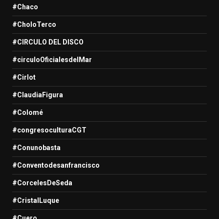
#Chaco
#CholoTerco
#CIRCULO DEL DISCO
#circuloOficialesdelMar
#Cirlot
#ClaudiaFigura
#Colomé
#congresoculturaCGT
#Conunobasta
#Conventodesanfrancisco
#CorcelesDeSeda
#CristalLuque
#Cuero