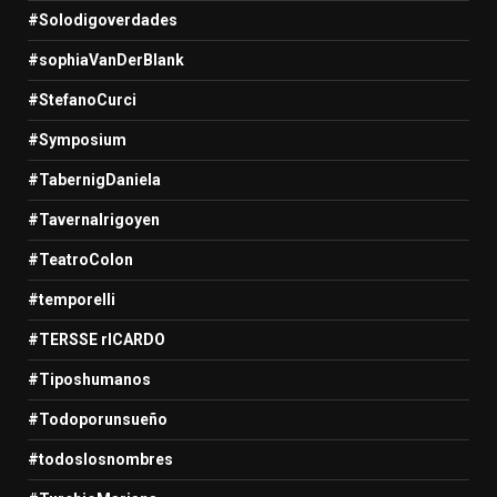
#Solodigoverdades
#sophiaVanDerBlank
#StefanoCurci
#Symposium
#TabernigDaniela
#TavernaIrigoyen
#TeatroColon
#temporelli
#TERSSE rICARDO
#Tiposhumanos
#Todoporunsueño
#todoslosnombres