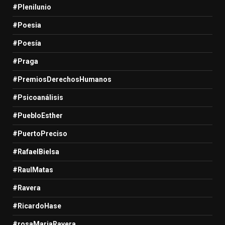
#Plenilunio
#Poesia
#Poesía
#Praga
#PremiosDerechosHumanos
#Psicoanálisis
#PuebloEsther
#PuertoPreciso
#RafaelBielsa
#RaulMatas
#Ravera
#RicardoHase
#rosaMariaRavera