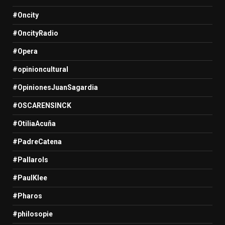
#Oncity
#OncityRadio
#Opera
#opinioncultural
#OpinionesJuanSagardia
#OSCARENSINCK
#OtiliaAcuña
#PadreCatena
#Pallarols
#PaulKlee
#Pharos
#philosopie