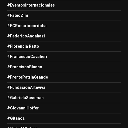
#EventosInternacionales
#FabioZini
#FCRosariocordoba
#FedericoAndahazi
#Florencia Ratto
#FrancescoCavalieri
#FranciscoBlanco
#FrentePatriaGrande
#FundacionArteviva
#GabrielaSussman
#GiovanniHoffer
#Gitanos