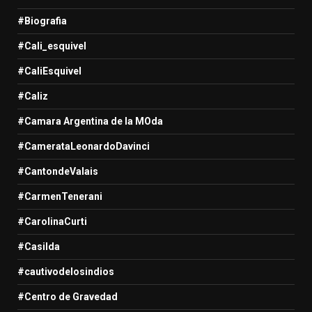
#Biografia
#Cali_esquivel
#CaliEsquivel
#Caliz
#Camara Argentina de la MOda
#CamerataLeonardoDavinci
#CantondeValais
#CarmenTenerani
#CarolinaCurti
#Casilda
#cautivodelosindios
#Centro de Gravedad