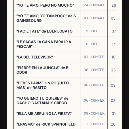
"YO TE AMO, PERO NO MUCHO"
24-COMART
26.11.69
"YO TE AMO, YO TAMPOCO" de S.
01-COMART
05.02.70
GAINSBOURG
"FACILITATE" de EBER LOBATO
19-ERT
07.10.70
"LE SACAS LA CAÑA PARA IR A
10-ERT
14.07.71
PESCAR"
"LA DEL TELEVISOR"
03-COMFER
10.01.73
"FIEBRE EN LA JUNGLA" de B.
38-COMFER
25.10.73
ODOR
"DEBES DARME UN POQUITO
06-COMFER
03.05.74
MAS" de RABITO
"YO QUIERO TU QUIERES" de
06-COMFER
03.05.74
CACHO CASTAÑA Y GRECO
"ELLA ME ARRUINO LA FIESTA"
09-COMFER
31.07.74
"ERASMO" de RICK SPRINGFIELD
12-COMFER
26.09.74