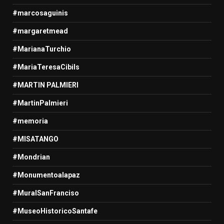
#marcosaguinis
#margaretmead
#MarianaTurchio
#MariaTeresaCibils
#MARTIN PALMIERI
#MartinPalmieri
#memoria
#MISATANGO
#Mondrian
#Monumentoalapaz
#MuralSanFranciso
#MuseoHistoricoSantafe