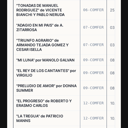
"TONADAS DE MANUEL
RODRIGUEZ" de VICENTE
06-COMFER
25.02.77
BIANCHI Y PABLO NERUDA
"ADAGIO EN MI PAIS" de A.
07-COMFER
03.03.77
ZITARROSA
"TRIUNFO AGRARIO" de
ARMANDO TEJADA GOMEZ Y
07-COMFER
03.03.77
CESAR ISELLA
"MI LUNA" por MANOLO GALVAN
09-COMFER
08.03.77
"EL REY DE LOS CANTANTES" por
09-COMFER
08.03.77
VIRGILIO
"PRELUDIO DE AMOR" por DONNA
09-COMFER
08.03.77
SUMMER
"EL PROGRESO" de ROBERTO Y
12-COMFER
10.03.77
ERASMO CARLOS
"LA TREGUA" de PATRICIO
12-COMFER
10.03.77
MANNS