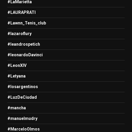
#LaMarietta
#LAURAPRATI
#Lawnn_Tenis_club
#lazaroflury
#leandrospetich
#leonardoDavinci
#LeonXIV
#Letyana
#losargentinos
#LuzDeCiudad
#mancha
#manuelmudry
#MarceloOlmos