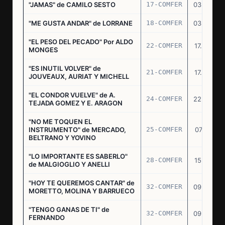
"JAMAS" de CAMILO SESTO
17-COMFER
03.06.76
"ME GUSTA ANDAR" de LORRANE
18-COMFER
03.06.76
"EL PESO DEL PECADO" Por ALDO
22-COMFER
17.06.76
MONGES
"ES INUTIL VOLVER" de
21-COMFER
17.06.76
JOUVEAUX, AURIAT Y MICHELL
"EL CONDOR VUELVE" de A.
24-COMFER
22.06.76
TEJADA GOMEZ Y E. ARAGON
"NO ME TOQUEN EL
INSTRUMENTO" de MERCADO,
25-COMFER
07.07.76
BELTRANO Y YOVINO
"LO IMPORTANTE ES SABERLO"
28-COMFER
15.07.76
de MALGIOGLIO Y ANELLI
"HOY TE QUEREMOS CANTAR" de
32-COMFER
09.09.76
MORETTO, MOLINA Y BARRUECO
"TENGO GANAS DE TI" de
32-COMFER
09.09.76
FERNANDO