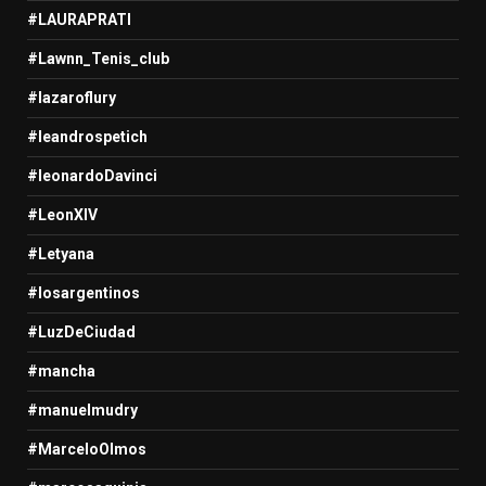
#LAURAPRATI
#Lawnn_Tenis_club
#lazaroflury
#leandrospetich
#leonardoDavinci
#LeonXIV
#Letyana
#losargentinos
#LuzDeCiudad
#mancha
#manuelmudry
#MarceloOlmos