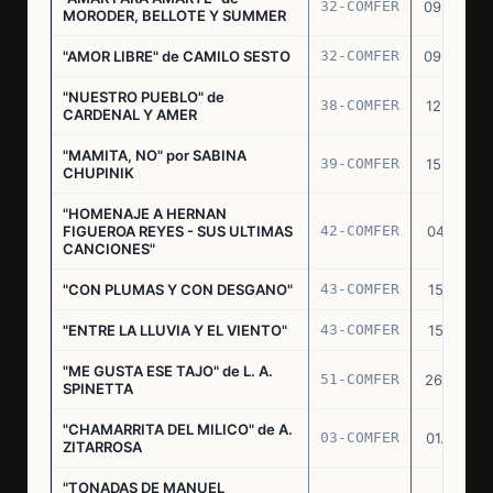
32-COMFER
09.09.76
MORODER, BELLOTE Y SUMMER
"AMOR LIBRE" de CAMILO SESTO
32-COMFER
09.09.76
"NUESTRO PUEBLO" de
38-COMFER
12.10.76
CARDENAL Y AMER
"MAMITA, NO" por SABINA
39-COMFER
15.10.76
CHUPINIK
"HOMENAJE A HERNAN
FIGUEROA REYES - SUS ULTIMAS
42-COMFER
04.11.76
CANCIONES"
"CON PLUMAS Y CON DESGANO"
43-COMFER
15.11.76
"ENTRE LA LLUVIA Y EL VIENTO"
43-COMFER
15.11.76
"ME GUSTA ESE TAJO" de L. A.
51-COMFER
26.12.76
SPINETTA
"CHAMARRITA DEL MILICO" de A.
03-COMFER
01.02.77
ZITARROSA
"TONADAS DE MANUEL