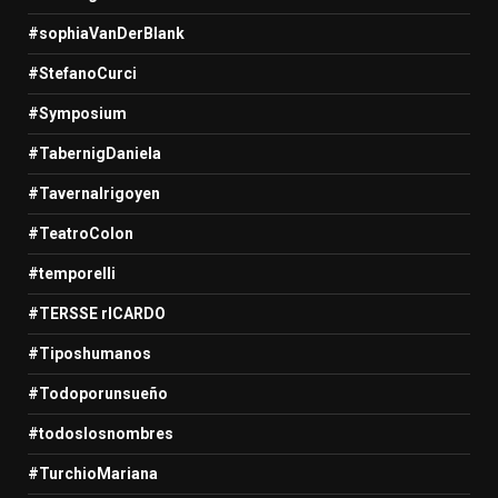
#sophiaVanDerBlank
#StefanoCurci
#Symposium
#TabernigDaniela
#TavernaIrigoyen
#TeatroColon
#temporelli
#TERSSE rICARDO
#Tiposhumanos
#Todoporunsueño
#todoslosnombres
#TurchioMariana