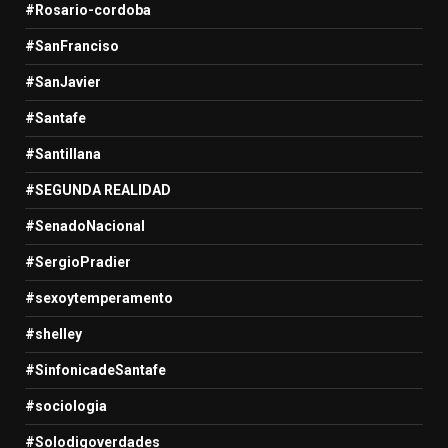
#Rosario-cordoba
#SanFranciso
#SanJavier
#Santafe
#Santillana
#SEGUNDA REALIDAD
#SenadoNacional
#SergioPradier
#sexoytemperamento
#shelley
#SinfonicadeSantafe
#sociologia
#Solodigoverdades