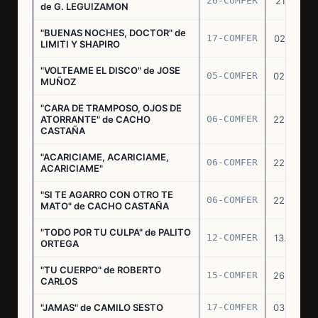
26-COMFER
21.10.75
de G. LEGUIZAMON
"BUENAS NOCHES, DOCTOR" de
17-COMFER
02.01.76
LIMITI Y SHAPIRO
"VOLTEAME EL DISCO" de JOSE
05-COMFER
02.02.76
MUÑOZ
"CARA DE TRAMPOSO, OJOS DE
ATORRANTE" de CACHO
06-COMFER
22.04.76
CASTAÑA
"ACARICIAME, ACARICIAME,
06-COMFER
22.04.76
ACARICIAME"
"SI TE AGARRO CON OTRO TE
06-COMFER
22.04.76
MATO" de CACHO CASTAÑA
"TODO POR TU CULPA" de PALITO
12-COMFER
13.05.76
ORTEGA
"TU CUERPO" de ROBERTO
15-COMFER
26.05.76
CARLOS
"JAMAS" de CAMILO SESTO
17-COMFER
03.06.76