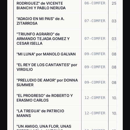
RODRIGUEZ" de VICENTE
06-COMFER
25.02.77
BIANCHI Y PABLO NERUDA
"ADAGIO EN MI PAIS" de A.
07-COMFER
03.03.77
ZITARROSA
"TRIUNFO AGRARIO" de
ARMANDO TEJADA GOMEZ Y
07-COMFER
03.03.77
CESAR ISELLA
"MI LUNA" por MANOLO GALVAN
09-COMFER
08.03.77
"EL REY DE LOS CANTANTES" por
09-COMFER
08.03.77
VIRGILIO
"PRELUDIO DE AMOR" por DONNA
09-COMFER
08.03.77
SUMMER
"EL PROGRESO" de ROBERTO Y
12-COMFER
10.03.77
ERASMO CARLOS
"LA TREGUA" de PATRICIO
12-COMFER
10.03.77
MANNS
"UN AMIGO, UNA FLOR, UNAS