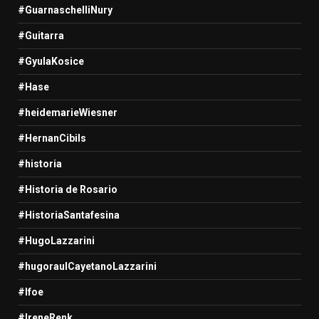
#GuarnaschelliNury
#Guitarra
#GyulaKosice
#Hase
#heidemarieWiesner
#HernanCibils
#historia
#Historia de Rosario
#HistoriaSantafesina
#HugoLazzarini
#hugoraulCayetanoLazzarini
#Ifoe
#IreneRenk