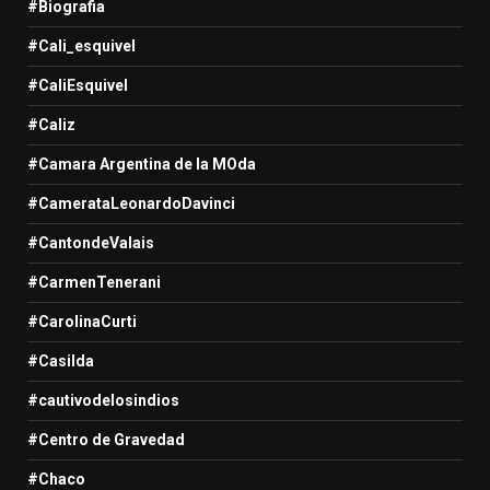
#Biografia
#Cali_esquivel
#CaliEsquivel
#Caliz
#Camara Argentina de la MOda
#CamerataLeonardoDavinci
#CantondeValais
#CarmenTenerani
#CarolinaCurti
#Casilda
#cautivodelosindios
#Centro de Gravedad
#Chaco