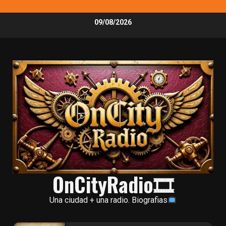
Skip
09/08/2026
to
content
OnCityRadio🎞
Una ciudad + una radio. Biografias