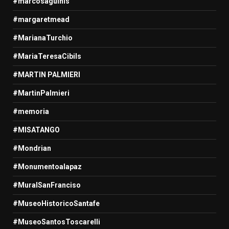
#marcosaguinis
#margaretmead
#MarianaTurchio
#MariaTeresaCibils
#MARTIN PALMIERI
#MartinPalmieri
#memoria
#MISATANGO
#Mondrian
#Monumentoalapaz
#MuralSanFranciso
#MuseoHistoricoSantafe
#MuseoSantosToscarelli