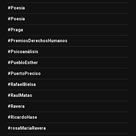
#Poesia
#Poesía
#Praga
#PremiosDerechosHumanos
#Psicoanálisis
#PuebloEsther
#PuertoPreciso
#RafaelBielsa
#RaulMatas
#Ravera
#RicardoHase
#rosaMariaRavera