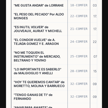
"ME GUSTA ANDAR" de LORRANE
18-COMFER
03.06.76
"EL PESO DEL PECADO" Por ALDO
22-COMFER
17.06.76
MONGES
"ES INUTIL VOLVER" de
21-COMFER
17.06.76
JOUVEAUX, AURIAT Y MICHELL
"EL CONDOR VUELVE" de A.
24-COMFER
22.06.76
TEJADA GOMEZ Y E. ARAGON
"NO ME TOQUEN EL
INSTRUMENTO" de MERCADO,
25-COMFER
07.07.76
BELTRANO Y YOVINO
"LO IMPORTANTE ES SABERLO"
28-COMFER
15.07.76
de MALGIOGLIO Y ANELLI
"HOY TE QUEREMOS CANTAR" de
32-COMFER
09.09.76
MORETTO, MOLINA Y BARRUECO
"TENGO GANAS DE TI" de
32-COMFER
09.09.76
FERNANDO
"AMAR PARA AMARTE" de