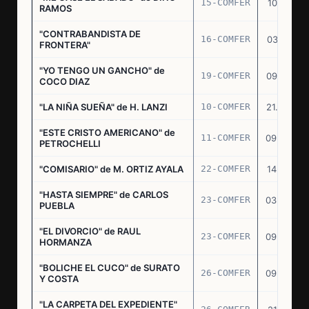
15-COMFER
10.10.74
RAMOS
"CONTRABANDISTA DE
16-COMFER
03.12.74
FRONTERA"
"YO TENGO UN GANCHO" de
19-COMFER
09.01.75
COCO DIAZ
"LA NIÑA SUEÑA" de H. LANZI
10-COMFER
21.03.75
"ESTE CRISTO AMERICANO" de
11-COMFER
09.04.75
PETROCHELLI
"COMISARIO" de M. ORTIZ AYALA
22-COMFER
14.07.75
"HASTA SIEMPRE" de CARLOS
23-COMFER
03.09.75
PUEBLA
"EL DIVORCIO" de RAUL
23-COMFER
09.09.75
HORMANZA
"BOLICHE EL CUCO" de SURATO
26-COMFER
09.09.75
Y COSTA
"LA CARPETA DEL EXPEDIENTE"