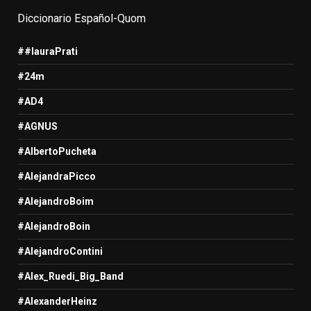
Diccionario Español-Quom
##lauraPrati
#24m
#AD4
#AGNUS
#AlbertoPucheta
#AlejandraPicco
#AlejandroBoim
#AlejandroBoin
#AlejandroContini
#Alex_Ruedi_Big_Band
#AlexanderHeinz