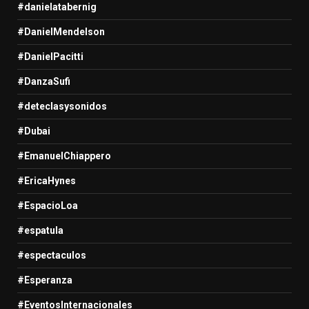
#danielatabernig
#DanielMendelson
#DanielPacitti
#DanzaSufi
#deteclasysonidos
#Dubai
#EmanuelChiappero
#EricaHynes
#EspacioLoa
#espatula
#espectaculos
#Esperanza
#EventosInternacionales