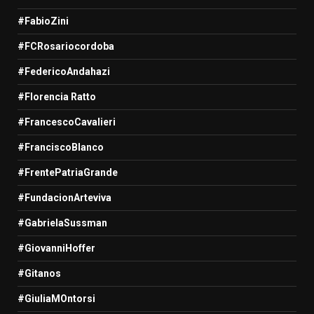
#FabioZini
#FCRosariocordoba
#FedericoAndahazi
#Florencia Ratto
#FrancescoCavalieri
#FranciscoBlanco
#FrentePatriaGrande
#FundacionArteviva
#GabrielaSussman
#GiovanniHoffer
#Gitanos
#GiuliaMOntorsi