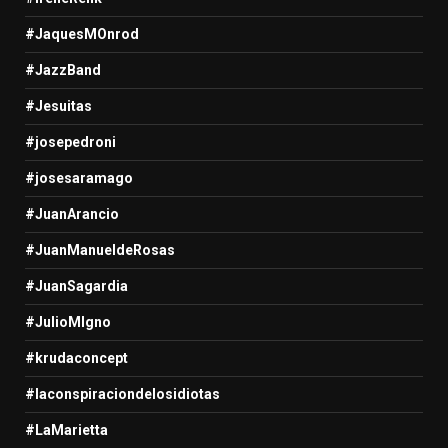
#JaquesMOnrod
#JazzBand
#Jesuitas
#josepedroni
#josesaramago
#JuanArancio
#JuanManueldeRosas
#JuanSagardia
#JulioMIgno
#krudaconcept
#laconspiraciondelosidiotas
#LaMarietta