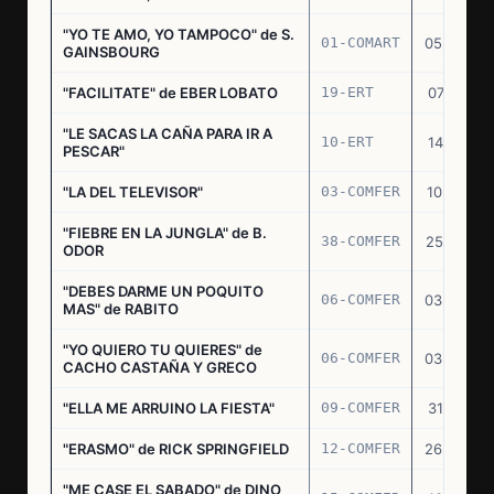
"YO TE AMO, YO TAMPOCO" de S.
01-COMART
05.02.70
GAINSBOURG
"FACILITATE" de EBER LOBATO
19-ERT
07.10.70
"LE SACAS LA CAÑA PARA IR A
10-ERT
14.07.71
PESCAR"
"LA DEL TELEVISOR"
03-COMFER
10.01.73
"FIEBRE EN LA JUNGLA" de B.
38-COMFER
25.10.73
ODOR
"DEBES DARME UN POQUITO
06-COMFER
03.05.74
MAS" de RABITO
"YO QUIERO TU QUIERES" de
06-COMFER
03.05.74
CACHO CASTAÑA Y GRECO
"ELLA ME ARRUINO LA FIESTA"
09-COMFER
31.07.74
"ERASMO" de RICK SPRINGFIELD
12-COMFER
26.09.74
"ME CASE EL SABADO" de DINO