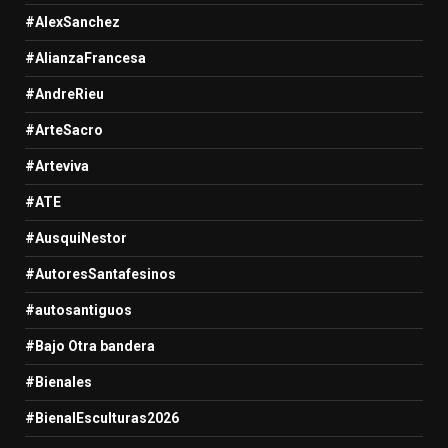
#AlexSanchez
#AlianzaFrancesa
#AndreRieu
#ArteSacro
#Arteviva
#ATE
#AusquiNestor
#AutoresSantafesinos
#autosantiguos
#Bajo Otra bandera
#Bienales
#BienalEsculturas2026