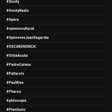
#Oncity
#OncityRadio
#Opera
#opinioncultural
#OpinionesJuanSagardia
#OSCARENSINCK
#OtiliaAcuña
#PadreCatena
#Pallarols
#PaulKlee
#Pharos
#philosopie
#Plenilunio