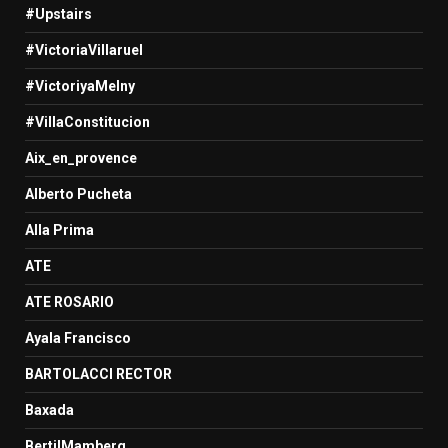
#Upstairs
#VictoriaVillaruel
#VictoriyaMelny
#VillaConstitucion
Aix_en_provence
Alberto Pucheta
Alla Prima
ATE
ATE ROSARIO
Ayala Francisco
BARTOLACCI RECTOR
Baxada
BertilMamberg