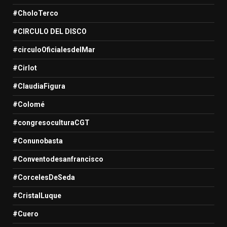
#CholoTerco
#CIRCULO DEL DISCO
#circuloOficialesdelMar
#Cirlot
#ClaudiaFigura
#Colomé
#congresoculturaCGT
#Conunobasta
#Conventodesanfrancisco
#CorcelesDeSeda
#CristalLuque
#Cuero