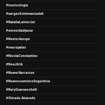
#musicologia
#nargesSoleimanzadeh
#NataliaLemercier
#necesidadyazar
#NestorAusqui
#neuropatas
#NicolaConstantino
#NoeJitrik
#Nueva Narracion
#Nuevoscaminoslinguística
#NuryGuarnaschelli
#Olmedo Alvarado