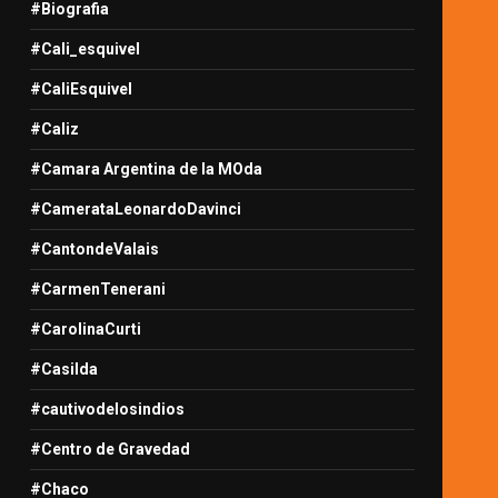
#Biografia
#Cali_esquivel
#CaliEsquivel
#Caliz
#Camara Argentina de la MOda
#CamerataLeonardoDavinci
#CantondeValais
#CarmenTenerani
#CarolinaCurti
#Casilda
#cautivodelosindios
#Centro de Gravedad
#Chaco