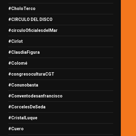
#CholoTerco
#CIRCULO DEL DISCO
#circuloOficialesdelMar
#Cirlot
#ClaudiaFigura
#Colomé
#congresoculturaCGT
#Conunobasta
#Conventodesanfrancisco
#CorcelesDeSeda
#CristalLuque
#Cuero