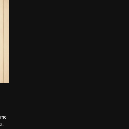
imo
...