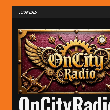
Skip
06/08/2026
to
content
OnCityRadi