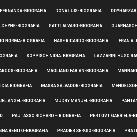
 FERNANDA-BIOGRAFIA
DONA LUIS-BIOGRAFIA
DOYHARZABA
LDHYNE-BIOGRAFIA
GATTI ALVARO-BIOGRAFIA
GUARNASCHE
NO NORMA-BIOGRAFIA
HASE RICARDO-BIOGRAFIA
IFRAN AL
IOGRAFIA
KOPPISCH NIDIA. BIOGRAFIA
LAZZARINI HUGO RA
ARCOS-BIOGRAFIA
MAGLIANO FABIAN-BIOGRAFIA
MANNARI
IDIA.BIOGRAFIA
MASSA SALVADOR-BIOGRAFIA
MENDELSON 
UEL ANGEL-BIOGRAFIA
MUDRY MANUEL-BIOGRAFIA
PANTAN
TO
PAUTASSO RICHARD – BIOGRAFIA
PERTOVT GABRIELA-B
NA BENITO-BIOGRAFIA
PRADIER SERGIO-BIOGRAFIA
PRATI