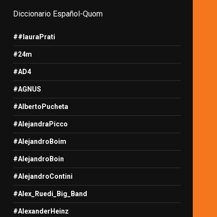
Diccionario Español-Quom
##lauraPrati
#24m
#AD4
#AGNUS
#AlbertoPucheta
#AlejandraPicco
#AlejandroBoim
#AlejandroBoin
#AlejandroContini
#Alex_Ruedi_Big_Band
#AlexanderHeinz