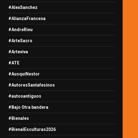
#AlexSanchez
#AlianzaFrancesa
#AndreRieu
#ArteSacro
#Arteviva
#ATE
#AusquiNestor
#AutoresSantafesinos
#autosantiguos
#Bajo Otra bandera
#Bienales
#BienalEsculturas2026