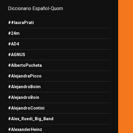
Diccionario Español-Quom
##lauraPrati
#24m
#AD4
#AGNUS
#AlbertoPucheta
#AlejandraPicco
#AlejandroBoim
#AlejandroBoin
#AlejandroContini
#Alex_Ruedi_Big_Band
#AlexanderHeinz