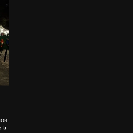
IOR
 la