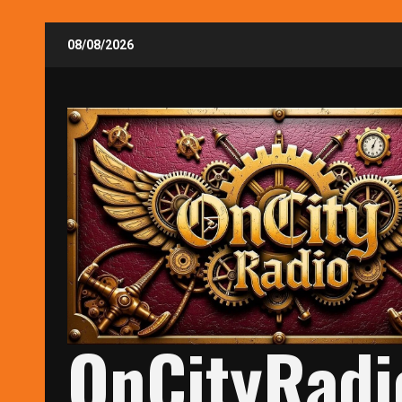
Skip
08/08/2026
to
content
OnCityRadi