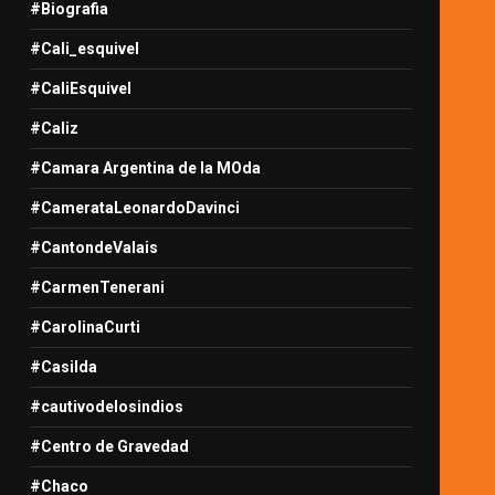
#Biografia
#Cali_esquivel
#CaliEsquivel
#Caliz
#Camara Argentina de la MOda
#CamerataLeonardoDavinci
#CantondeValais
#CarmenTenerani
#CarolinaCurti
#Casilda
#cautivodelosindios
#Centro de Gravedad
#Chaco