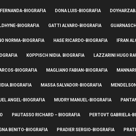
 FERNANDA-BIOGRAFIA
DONA LUIS-BIOGRAFIA
DOYHARZABA
LDHYNE-BIOGRAFIA
GATTI ALVARO-BIOGRAFIA
GUARNASCHE
NO NORMA-BIOGRAFIA
HASE RICARDO-BIOGRAFIA
IFRAN AL
IOGRAFIA
KOPPISCH NIDIA. BIOGRAFIA
LAZZARINI HUGO RA
ARCOS-BIOGRAFIA
MAGLIANO FABIAN-BIOGRAFIA
MANNARI
IDIA.BIOGRAFIA
MASSA SALVADOR-BIOGRAFIA
MENDELSON 
UEL ANGEL-BIOGRAFIA
MUDRY MANUEL-BIOGRAFIA
PANTAN
TO
PAUTASSO RICHARD – BIOGRAFIA
PERTOVT GABRIELA-B
NA BENITO-BIOGRAFIA
PRADIER SERGIO-BIOGRAFIA
PRATI