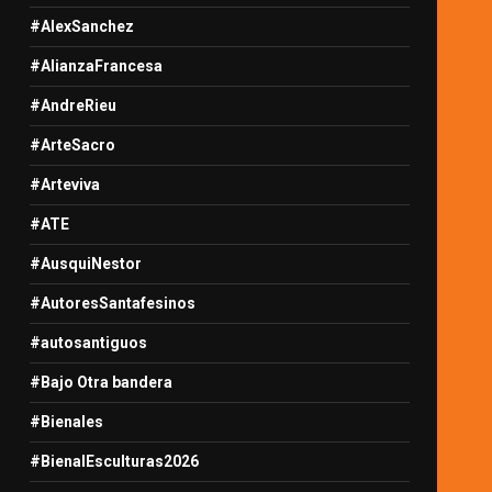
#AlexSanchez
#AlianzaFrancesa
#AndreRieu
#ArteSacro
#Arteviva
#ATE
#AusquiNestor
#AutoresSantafesinos
#autosantiguos
#Bajo Otra bandera
#Bienales
#BienalEsculturas2026