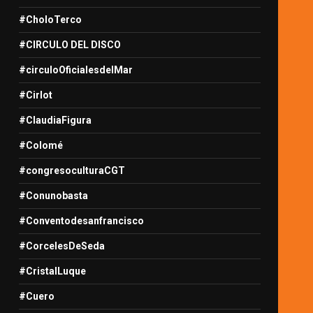
#CholoTerco
#CIRCULO DEL DISCO
#circuloOficialesdelMar
#Cirlot
#ClaudiaFigura
#Colomé
#congresoculturaCGT
#Conunobasta
#Conventodesanfrancisco
#CorcelesDeSeda
#CristalLuque
#Cuero