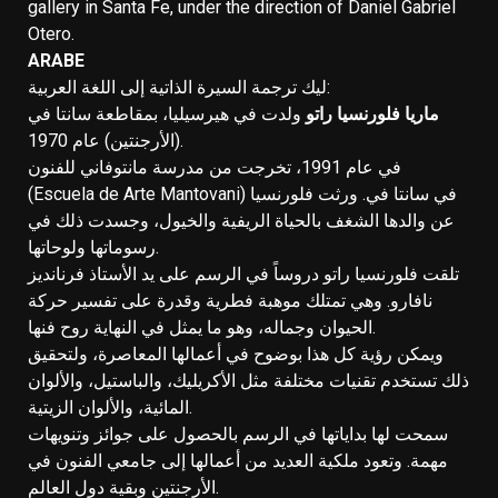
gallery in Santa Fe, under the direction of Daniel Gabriel
Otero.
ARABE
ليك ترجمة السيرة الذاتية إلى اللغة العربية:
ماريا فلورنسيا راتو
ولدت في هيرسيليا، بمقاطعة سانتا في
(الأرجنتين) عام 1970.
في عام 1991، تخرجت من مدرسة مانتوفاني للفنون
(Escuela de Arte Mantovani) في سانتا في. ورثت فلورنسيا
عن والدها الشغف بالحياة الريفية والخيول، وجسدت ذلك في
رسوماتها ولوحاتها.
تلقت فلورنسيا راتو دروساً في الرسم على يد الأستاذ فرنانديز
نافارو. وهي تمتلك موهبة فطرية وقدرة على تفسير حركة
الحيوان وجماله، وهو ما يمثل في النهاية روح فنها.
ويمكن رؤية كل هذا بوضوح في أعمالها المعاصرة، ولتحقيق
ذلك تستخدم تقنيات مختلفة مثل الأكريليك، والباستيل، والألوان
المائية، والألوان الزيتية.
سمحت لها بداياتها في الرسم بالحصول على جوائز وتنويهات
مهمة. وتعود ملكية العديد من أعمالها إلى جامعي الفنون في
الأرجنتين وبقية دول العالم.