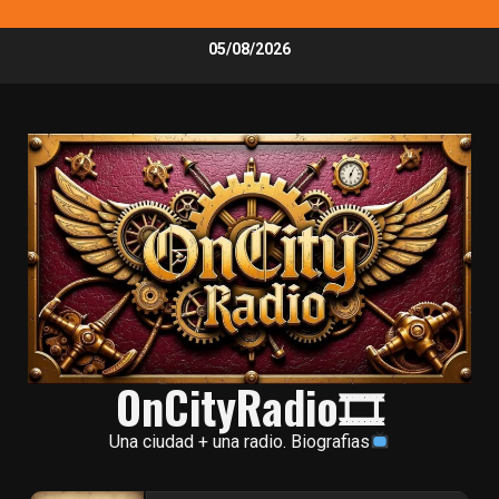
Skip
05/08/2026
to
content
OnCityRadio🎞
Una ciudad + una radio. Biografias