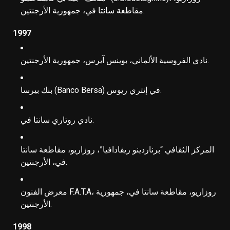
مقاطعة سانتا في، جمهورية الأرجنتين.
1997
نادي الفروسية الألماني، بوينس آيرس، جمهورية الأرجنتين.
بنك بيرسا (Banco Bersa) في إنتري ريوس.
نادي روتاري سانتا في.
المركز الثقافي “برناردينو ريفادافيا”، روزاريو، مقاطعة سانتا
في، الأرجنتين.
معرض الفنون F.A.T.A، روزاريو، مقاطعة سانتا في، جمهورية
الأرجنتين.
1998