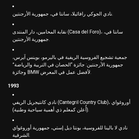
نادي الجوكي رافائيلا، سانتا في، جمهورية الأرجنتين.
نقابة المحامين، دار المنتدى (Casa del Foro)، سانتا في،
جمهورية الأرجنتين.
جمعية تشجيع الفروسية الريفية في باليرمو، بوينس آيرس،
جمهورية الأرجنتين: جائزة “الحصان في التربية والرياضة”
وجائزة BMW لأفضل عمل في المعرض.
1993
نادي كانتيجريل الريفي (Cantegril Country Club)، أوروغواي
(أُعلن كمعلم ذي أهمية سياحية وطنية).
نادي لا بالينا للفروسية، بونتا ديل إستي، جمهورية أوروغواي
الشرقية.