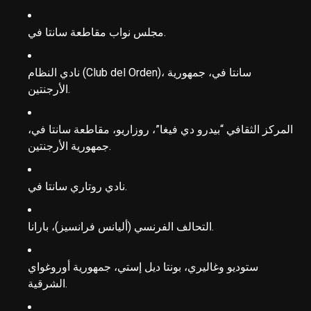
مجلس نواب مقاطعة سانتا في.
نادي النظام (Club del Orden)، سانتا في، جمهورية
الأرجنتين.
المركز الثقافي “بيدرو دي فيغا”، روزاريو، مقاطعة سانتا في،
جمهورية الأرجنتين.
نادي روتاري سانتا في.
التحالف الفرنسي (أليانس فرانسيز)، بارانا.
ستوديو وغاليري، بونتا ديل إستي، جمهورية أوروغواي
الشرقية.