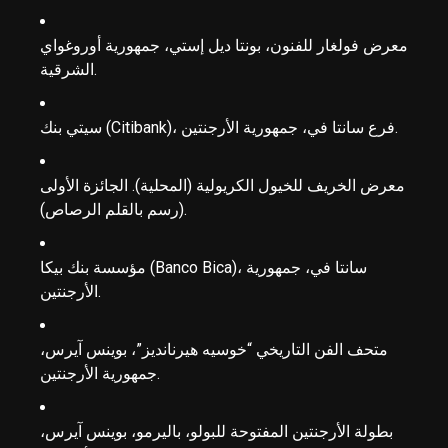
معرض فولغار للفنون، بونتا ديل إستي، جمهورية أوروغواي
الشرقية.
سيتي بنك (Citibank)، فرع سانتا في، جمهورية الأرجنتين.
معرض الخريف للخيول الكريولية (المحلية). الجائزة الأولى
(رسم بالقلم الرصاص).
مؤسسة بنك بيكا (Banco Bica)، سانتا في، جمهورية
الأرجنتين.
متحف الفن التاريخي “خوسيه هيرنانديز”، بوينس آيرس،
جمهورية الأرجنتين.
بطولة الأرجنتين المفتوحة للبولو، باليرمو، بوينس آيرس،