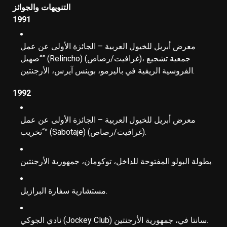
التنويهات والجوائز
1991
معرض أبريل للخيول العربية – الجائزة الأولى عن عمل
“صهيل” (Relincho) (غرافيت/رصاص)، جمعية تشجيع
الفروسية الريفية في باليرمو، بوينس آيرس، الأرجنتين.
1992
معرض أبريل للخيول العربية – الجائزة الأولى عن عمل
“تخريب” (Sabotaje) (غرافيت/رصاص).
بطولة البولو المفتوحة للداخل، توكومان، جمهورية الأرجنتين.
مستشارية سفارة البرازيل.
نادي الجوكي (Jockey Club) سانتا في، جمهورية الأرجنتين.