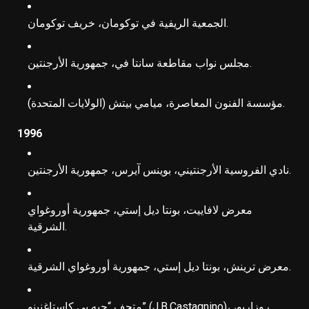
الجمعية الريفية في توكومان، خريف توكومان.
مجلس نواب مقاطعة سانتا في، جمهورية الأرجنتين.
مؤسسة الفنون المعاصرة، ميامي بيتش (الولايات المتحدة).
1996
نادي الفروسية الأرجنتيني، بوينس آيرس، جمهورية الأرجنتين.
معرض لافاييت، بونتا ديل إستي، جمهورية أوروغواي
الشرقية.
معرض ترينش، بونتا ديل إستي، جمهورية أوروغواي الشرقية.
متحف “جيه بي كاستاغنينو” (J.B.Castagnino)، روزاريو،