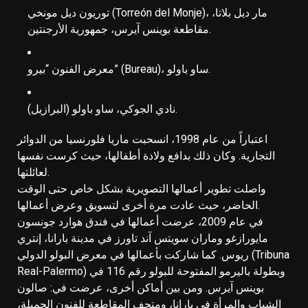
توريون ديل مونخي (Torreón del Monje)، مار ديل بلاتا،
مقاطعة بوينس آيرس، جمهورية الأرجنتين.
معرض الفنون “بيرو” (Bureau)، ساو باولو.
نادي الجوكي، ساو باولو (البرازيل).
اعتباراً من عام 1998، انسحبت ماريا فلورنسيا من الدوائر
التجارية. وكان ذلك بدافع ولادة أطفالها، حيث كرست نفسها
لعائلتها.
واصلت تطوير أعمالها التصويرية بشكل خاص حتى الوقت
الحاضر، حيث عادت مرة أخرى لتسويق وعرض أعمالها.
في عام 2009، عرضت أعمالها في فندق هوارد جونسون
مايورازغو وماران سويتس آند تاورز في مدينة بارانا، إنتري
ريوس. كما شاركت بأعمالها في معرض البولو الدولي (Tribuna
Real-Palermo) وبطولة باليرمو المفتوحة للبولو رقم 116 في
بوينس آيرس. ومن بين أماكن أخرى، عرضت في: صالون
الشباب والمرأة في بارانا، ومتحف المقاطعة للفنون الجميلة،