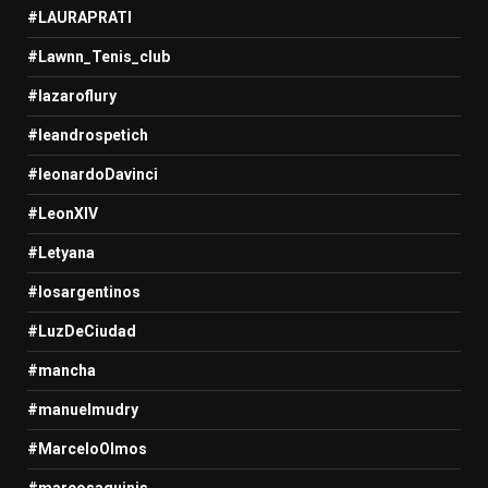
#LAURAPRATI
#Lawnn_Tenis_club
#lazaroflury
#leandrospetich
#leonardoDavinci
#LeonXIV
#Letyana
#losargentinos
#LuzDeCiudad
#mancha
#manuelmudry
#MarceloOlmos
#marcosaguinis