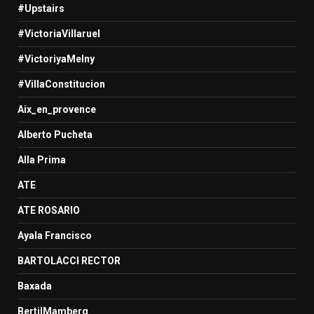
#Upstairs
#VictoriaVillaruel
#VictoriyaMelny
#VillaConstitucion
Aix_en_provence
Alberto Pucheta
Alla Prima
ATE
ATE ROSARIO
Ayala Francisco
BARTOLACCI RECTOR
Baxada
BertilMamberg