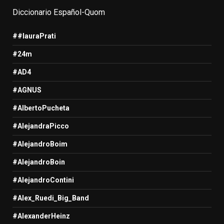
Diccionario Español-Quom
##lauraPrati
#24m
#AD4
#AGNUS
#AlbertoPucheta
#AlejandraPicco
#AlejandroBoim
#AlejandroBoin
#AlejandroContini
#Alex_Ruedi_Big_Band
#AlexanderHeinz