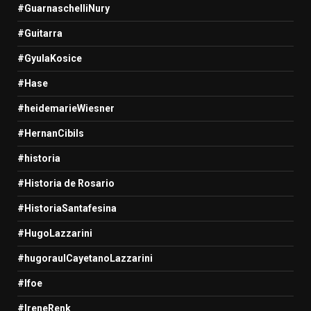
#GuarnaschelliNury
#Guitarra
#GyulaKosice
#Hase
#heidemarieWiesner
#HernanCibils
#historia
#Historia de Rosario
#HistoriaSantafesina
#HugoLazzarini
#hugoraulCayetanoLazzarini
#Ifoe
#IreneRenk