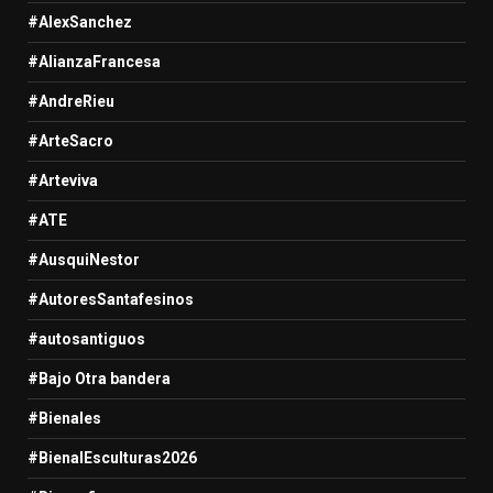
#AlexSanchez
#AlianzaFrancesa
#AndreRieu
#ArteSacro
#Arteviva
#ATE
#AusquiNestor
#AutoresSantafesinos
#autosantiguos
#Bajo Otra bandera
#Bienales
#BienalEsculturas2026