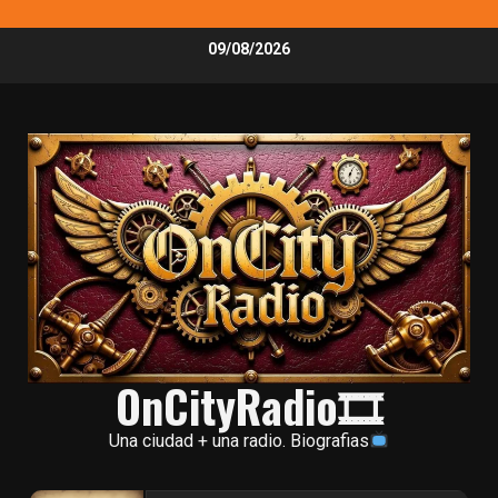
Skip
09/08/2026
to
content
OnCityRadio🎞
Una ciudad + una radio. Biografias