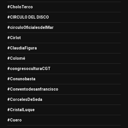
#CholoTerco
#CIRCULO DEL DISCO
#circuloOficialesdelMar
#Cirlot
#ClaudiaFigura
#Colomé
#congresoculturaCGT
#Conunobasta
#Conventodesanfrancisco
#CorcelesDeSeda
#CristalLuque
#Cuero