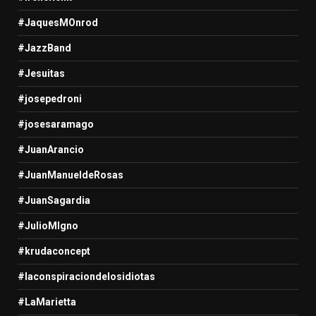
#JaquesMOnrod
#JazzBand
#Jesuitas
#josepedroni
#josesaramago
#JuanArancio
#JuanManueldeRosas
#JuanSagardia
#JulioMIgno
#krudaconcept
#laconspiraciondelosidiotas
#LaMarietta