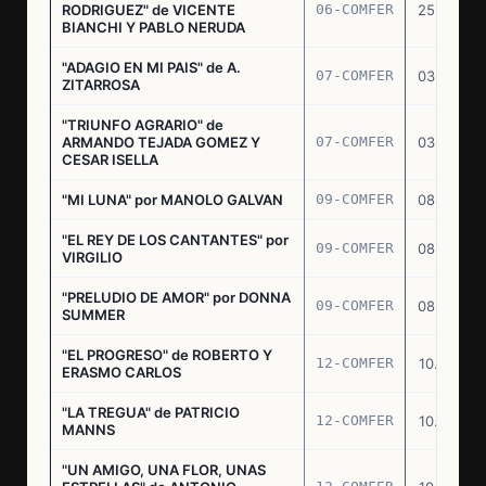
RODRIGUEZ" de VICENTE
06-COMFER
25.02.77
BIANCHI Y PABLO NERUDA
"ADAGIO EN MI PAIS" de A.
07-COMFER
03.03.77
ZITARROSA
"TRIUNFO AGRARIO" de
ARMANDO TEJADA GOMEZ Y
07-COMFER
03.03.77
CESAR ISELLA
"MI LUNA" por MANOLO GALVAN
09-COMFER
08.03.77
"EL REY DE LOS CANTANTES" por
09-COMFER
08.03.77
VIRGILIO
"PRELUDIO DE AMOR" por DONNA
09-COMFER
08.03.77
SUMMER
"EL PROGRESO" de ROBERTO Y
12-COMFER
10.03.77
ERASMO CARLOS
"LA TREGUA" de PATRICIO
12-COMFER
10.03.77
MANNS
"UN AMIGO, UNA FLOR, UNAS