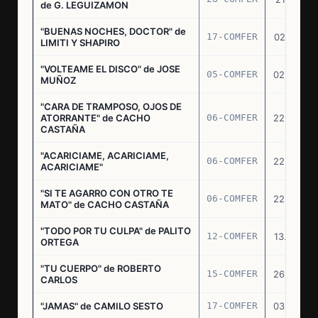
de G. LEGUIZAMON
"BUENAS NOCHES, DOCTOR" de
17-COMFER
02.01.76
LIMITI Y SHAPIRO
"VOLTEAME EL DISCO" de JOSE
05-COMFER
02.02.76
MUÑOZ
"CARA DE TRAMPOSO, OJOS DE
ATORRANTE" de CACHO
06-COMFER
22.04.76
CASTAÑA
"ACARICIAME, ACARICIAME,
06-COMFER
22.04.76
ACARICIAME"
"SI TE AGARRO CON OTRO TE
06-COMFER
22.04.76
MATO" de CACHO CASTAÑA
"TODO POR TU CULPA" de PALITO
12-COMFER
13.05.76
ORTEGA
"TU CUERPO" de ROBERTO
15-COMFER
26.05.76
CARLOS
"JAMAS" de CAMILO SESTO
17-COMFER
03.06.76