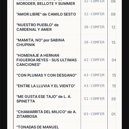
32-COMFER
09.09.76
MORODER, BELLOTE Y SUMMER
"AMOR LIBRE" de CAMILO SESTO
32-COMFER
09.09.76
"NUESTRO PUEBLO" de
38-COMFER
12.10.76
CARDENAL Y AMER
"MAMITA, NO" por SABINA
39-COMFER
15.10.76
CHUPINIK
"HOMENAJE A HERNAN
FIGUEROA REYES - SUS ULTIMAS
42-COMFER
04.11.76
CANCIONES"
"CON PLUMAS Y CON DESGANO"
43-COMFER
15.11.76
"ENTRE LA LLUVIA Y EL VIENTO"
43-COMFER
15.11.76
"ME GUSTA ESE TAJO" de L. A.
51-COMFER
26.12.76
SPINETTA
"CHAMARRITA DEL MILICO" de A.
03-COMFER
01.02.77
ZITARROSA
"TONADAS DE MANUEL