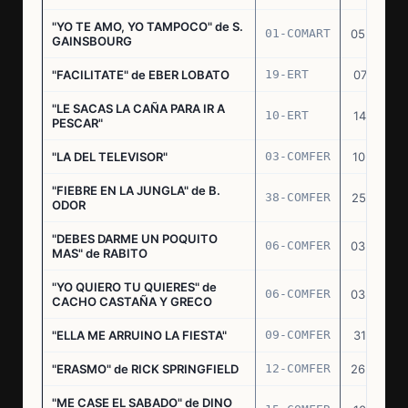
"YO TE AMO, YO TAMPOCO" de S.
01-COMART
05.02.70
GAINSBOURG
"FACILITATE" de EBER LOBATO
19-ERT
07.10.70
"LE SACAS LA CAÑA PARA IR A
10-ERT
14.07.71
PESCAR"
"LA DEL TELEVISOR"
03-COMFER
10.01.73
"FIEBRE EN LA JUNGLA" de B.
38-COMFER
25.10.73
ODOR
"DEBES DARME UN POQUITO
06-COMFER
03.05.74
MAS" de RABITO
"YO QUIERO TU QUIERES" de
06-COMFER
03.05.74
CACHO CASTAÑA Y GRECO
"ELLA ME ARRUINO LA FIESTA"
09-COMFER
31.07.74
"ERASMO" de RICK SPRINGFIELD
12-COMFER
26.09.74
"ME CASE EL SABADO" de DINO