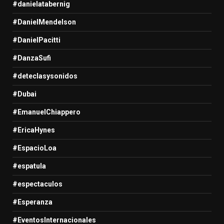
#danielatabernig
#DanielMendelson
#DanielPacitti
#DanzaSufi
#deteclasysonidos
#Dubai
#EmanuelChiappero
#EricaHynes
#EspacioLoa
#espatula
#espectaculos
#Esperanza
#EventosInternacionales