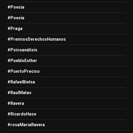
#Poesia
#Poesía
#Praga
#PremiosDerechosHumanos
#Psicoanálisis
#PuebloEsther
#PuertoPreciso
#RafaelBielsa
#RaulMatas
#Ravera
#RicardoHase
#rosaMariaRavera