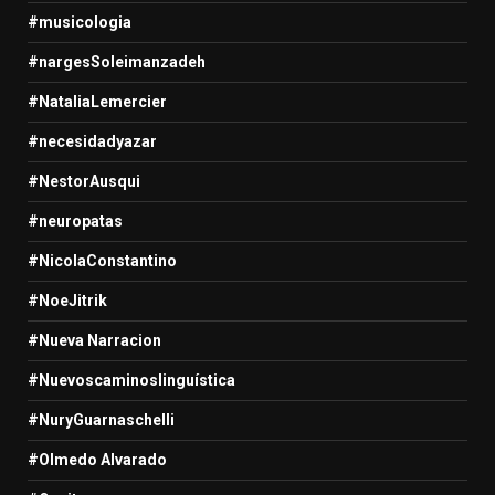
#musicologia
#nargesSoleimanzadeh
#NataliaLemercier
#necesidadyazar
#NestorAusqui
#neuropatas
#NicolaConstantino
#NoeJitrik
#Nueva Narracion
#Nuevoscaminoslinguística
#NuryGuarnaschelli
#Olmedo Alvarado