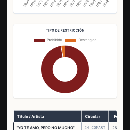
TIPO DE RESTRICCIÓN
Título / Artista
Circular
Fecha
"YO TE AMO, PERO NO MUCHO"
24-COMART
26.11.69