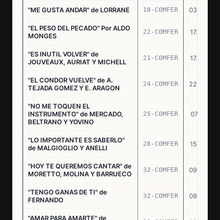
"ME GUSTA ANDAR" de LORRANE
18-COMFER
03.06.76
"EL PESO DEL PECADO" Por ALDO
22-COMFER
17.06.76
MONGES
"ES INUTIL VOLVER" de
21-COMFER
17.06.76
JOUVEAUX, AURIAT Y MICHELL
"EL CONDOR VUELVE" de A.
24-COMFER
22.06.76
TEJADA GOMEZ Y E. ARAGON
"NO ME TOQUEN EL
INSTRUMENTO" de MERCADO,
25-COMFER
07.07.76
BELTRANO Y YOVINO
"LO IMPORTANTE ES SABERLO"
28-COMFER
15.07.76
de MALGIOGLIO Y ANELLI
"HOY TE QUEREMOS CANTAR" de
32-COMFER
09.09.76
MORETTO, MOLINA Y BARRUECO
"TENGO GANAS DE TI" de
32-COMFER
09.09.76
FERNANDO
"AMAR PARA AMARTE" de