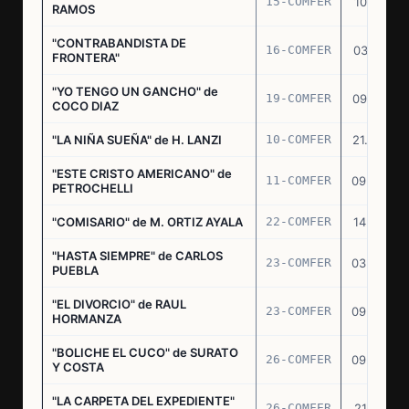
15-COMFER
10.10.74
RAMOS
"CONTRABANDISTA DE
16-COMFER
03.12.74
FRONTERA"
"YO TENGO UN GANCHO" de
19-COMFER
09.01.75
COCO DIAZ
"LA NIÑA SUEÑA" de H. LANZI
10-COMFER
21.03.75
"ESTE CRISTO AMERICANO" de
11-COMFER
09.04.75
PETROCHELLI
"COMISARIO" de M. ORTIZ AYALA
22-COMFER
14.07.75
"HASTA SIEMPRE" de CARLOS
23-COMFER
03.09.75
PUEBLA
"EL DIVORCIO" de RAUL
23-COMFER
09.09.75
HORMANZA
"BOLICHE EL CUCO" de SURATO
26-COMFER
09.09.75
Y COSTA
"LA CARPETA DEL EXPEDIENTE"
26-COMFER
21.10.75