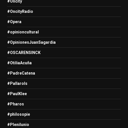
#Oncity
#OncityRadio
#Opera
#opinioncultural
#OpinionesJuanSagardia
#OSCARENSINCK
#OtiliaAcuña
#PadreCatena
#Pallarols
#PaulKlee
#Pharos
#philosopie
#Plenilunio