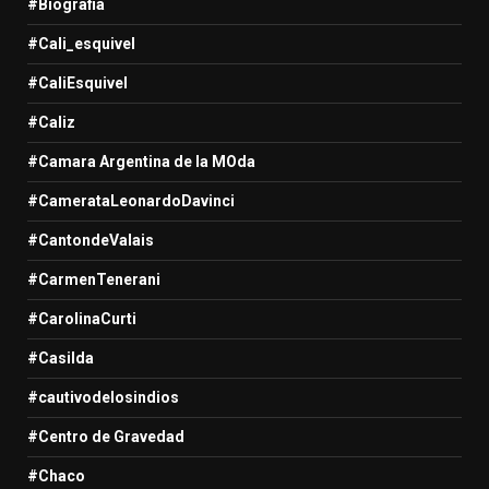
#Biografia
#Cali_esquivel
#CaliEsquivel
#Caliz
#Camara Argentina de la MOda
#CamerataLeonardoDavinci
#CantondeValais
#CarmenTenerani
#CarolinaCurti
#Casilda
#cautivodelosindios
#Centro de Gravedad
#Chaco