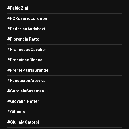
#FabioZini
#FCRosariocordoba
#FedericoAndahazi
#Florencia Ratto
#FrancescoCavalieri
#FranciscoBlanco
#FrentePatriaGrande
#FundacionArteviva
#GabrielaSussman
#GiovanniHoffer
#Gitanos
#GiuliaMOntorsi