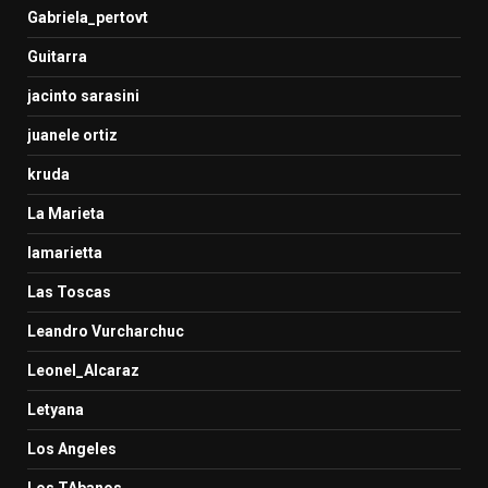
Gabriela_pertovt
Guitarra
jacinto sarasini
juanele ortiz
kruda
La Marieta
lamarietta
Las Toscas
Leandro Vurcharchuc
Leonel_Alcaraz
Letyana
Los Angeles
Los TAbanos