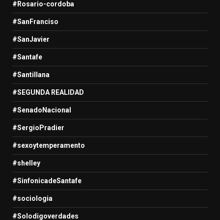
#Rosario-cordoba
#SanFranciso
#SanJavier
#Santafe
#Santillana
#SEGUNDA REALIDAD
#SenadoNacional
#SergioPradier
#sexoytemperamento
#shelley
#SinfonicadeSantafe
#sociologia
#Solodigoverdades