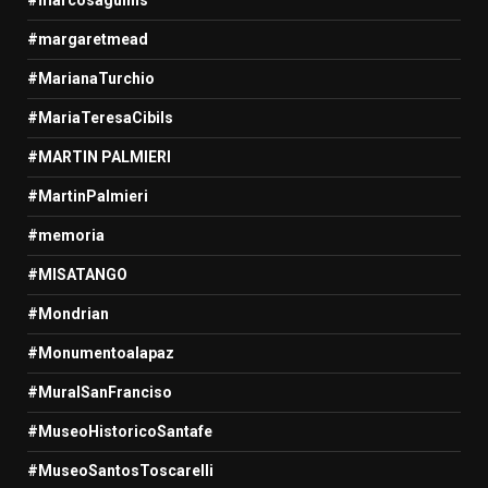
#margaretmead
#MarianaTurchio
#MariaTeresaCibils
#MARTIN PALMIERI
#MartinPalmieri
#memoria
#MISATANGO
#Mondrian
#Monumentoalapaz
#MuralSanFranciso
#MuseoHistoricoSantafe
#MuseoSantosToscarelli