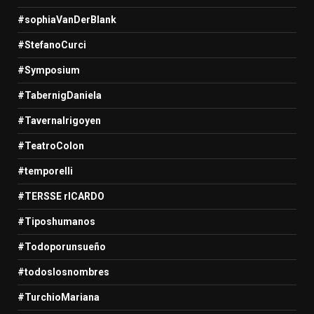
#sophiaVanDerBlank
#StefanoCurci
#Symposium
#TabernigDaniela
#TavernaIrigoyen
#TeatroColon
#temporelli
#TERSSE rICARDO
#Tiposhumanos
#Todoporunsueño
#todoslosnombres
#TurchioMariana