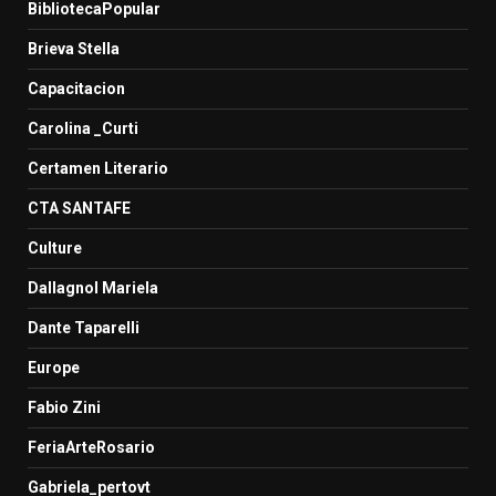
BibliotecaPopular
Brieva Stella
Capacitacion
Carolina _Curti
Certamen Literario
CTA SANTAFE
Culture
Dallagnol Mariela
Dante Taparelli
Europe
Fabio Zini
FeriaArteRosario
Gabriela_pertovt