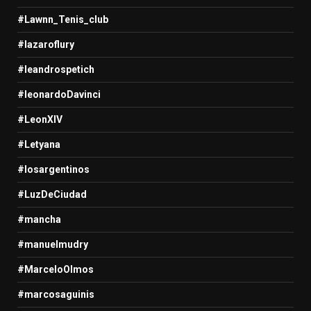
#Lawnn_Tenis_club
#lazaroflury
#leandrospetich
#leonardoDavinci
#LeonXIV
#Letyana
#losargentinos
#LuzDeCiudad
#mancha
#manuelmudry
#MarceloOlmos
#marcosaguinis