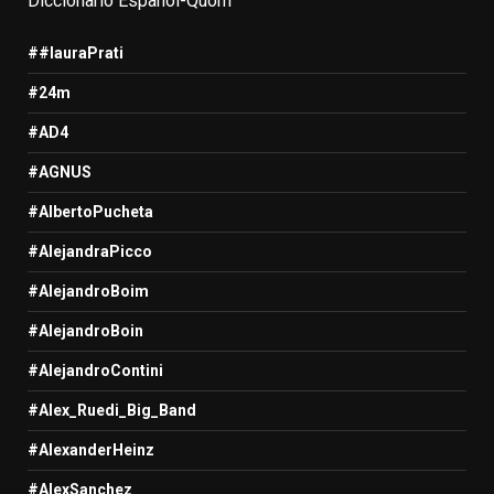
Diccionario Español-Quom
##lauraPrati
#24m
#AD4
#AGNUS
#AlbertoPucheta
#AlejandraPicco
#AlejandroBoim
#AlejandroBoin
#AlejandroContini
#Alex_Ruedi_Big_Band
#AlexanderHeinz
#AlexSanchez