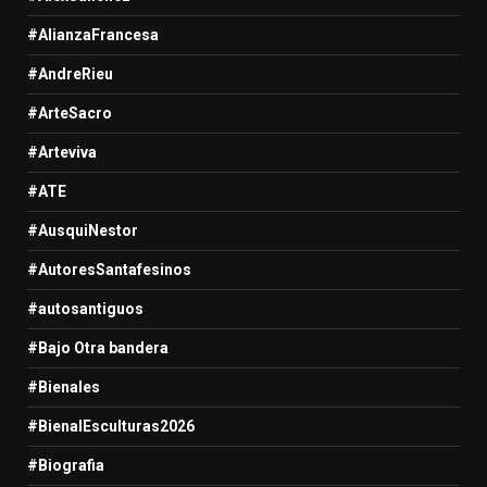
#AlianzaFrancesa
#AndreRieu
#ArteSacro
#Arteviva
#ATE
#AusquiNestor
#AutoresSantafesinos
#autosantiguos
#Bajo Otra bandera
#Bienales
#BienalEsculturas2026
#Biografia