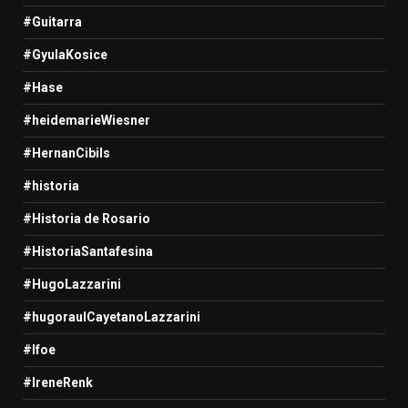
#Guitarra
#GyulaKosice
#Hase
#heidemarieWiesner
#HernanCibils
#historia
#Historia de Rosario
#HistoriaSantafesina
#HugoLazzarini
#hugoraulCayetanoLazzarini
#Ifoe
#IreneRenk