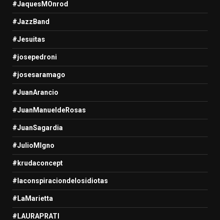
#JaquesMOnrod
#JazzBand
#Jesuitas
#josepedroni
#josesaramago
#JuanArancio
#JuanManueldeRosas
#JuanSagardia
#JulioMIgno
#krudaconcept
#laconspiraciondelosidiotas
#LaMarietta
#LAURAPRATI