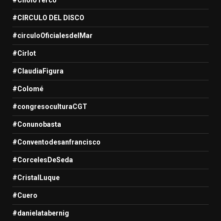
#CIRCULO DEL DISCO
#circuloOficialesdelMar
#Cirlot
#ClaudiaFigura
#Colomé
#congresoculturaCGT
#Conunobasta
#Conventodesanfrancisco
#CorcelesDeSeda
#CristalLuque
#Cuero
#danielatabernig