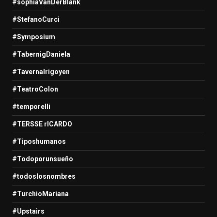
#sophiaVanDerBlank
#StefanoCurci
#Symposium
#TabernigDaniela
#TavernaIrigoyen
#TeatroColon
#temporelli
#TERSSE rICARDO
#Tiposhumanos
#Todoporunsueño
#todoslosnombres
#TurchioMariana
#Upstairs