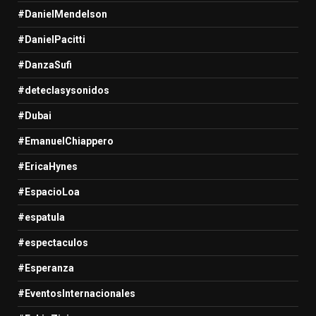
#DanielMendelson
#DanielPacitti
#DanzaSufi
#deteclasysonidos
#Dubai
#EmanuelChiappero
#EricaHynes
#EspacioLoa
#espatula
#espectaculos
#Esperanza
#EventosInternacionales