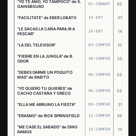
"YO TE AMO, YO TAMPOCO" de S.
01-COMART
05.02.70
GAINSBOURG
"FACILITATE" de EBER LOBATO
19-ERT
07.10.70
"LE SACAS LA CAÑA PARA IR A
10-ERT
14.07.71
PESCAR"
"LA DEL TELEVISOR"
03-COMFER
10.01.73
"FIEBRE EN LA JUNGLA" de B.
38-COMFER
25.10.73
ODOR
"DEBES DARME UN POQUITO
06-COMFER
03.05.74
MAS" de RABITO
"YO QUIERO TU QUIERES" de
06-COMFER
03.05.74
CACHO CASTAÑA Y GRECO
"ELLA ME ARRUINO LA FIESTA"
09-COMFER
31.07.74
"ERASMO" de RICK SPRINGFIELD
12-COMFER
26.09.74
"ME CASE EL SABADO" de DINO
15-COMFER
10.10.74
RAMOS