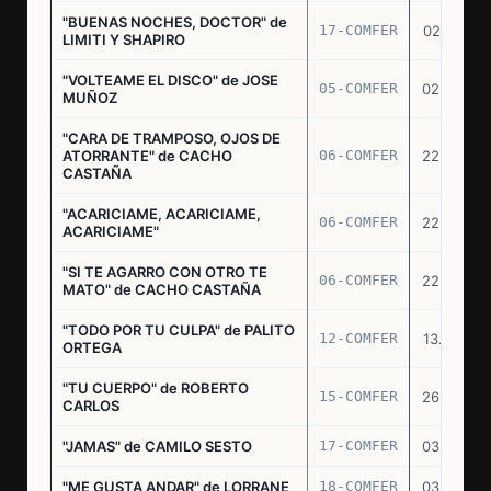
"BUENAS NOCHES, DOCTOR" de
17-COMFER
02.01.76
LIMITI Y SHAPIRO
"VOLTEAME EL DISCO" de JOSE
05-COMFER
02.02.76
MUÑOZ
"CARA DE TRAMPOSO, OJOS DE
ATORRANTE" de CACHO
06-COMFER
22.04.76
CASTAÑA
"ACARICIAME, ACARICIAME,
06-COMFER
22.04.76
ACARICIAME"
"SI TE AGARRO CON OTRO TE
06-COMFER
22.04.76
MATO" de CACHO CASTAÑA
"TODO POR TU CULPA" de PALITO
12-COMFER
13.05.76
ORTEGA
"TU CUERPO" de ROBERTO
15-COMFER
26.05.76
CARLOS
"JAMAS" de CAMILO SESTO
17-COMFER
03.06.76
"ME GUSTA ANDAR" de LORRANE
18-COMFER
03.06.76