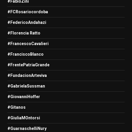
#FabioZini
#FCRosariocordoba
#FedericoAndahazi
#Florencia Ratto
#FrancescoCavalieri
#FranciscoBlanco
#FrentePatriaGrande
#FundacionArteviva
#GabrielaSussman
#GiovanniHoffer
#Gitanos
#GiuliaMOntorsi
#GuarnaschelliNury