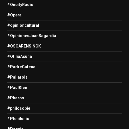
#OncityRadio
#Opera
#opinioncultural
#OpinionesJuanSagardia
#OSCARENSINCK
#OtiliaAcuña
#PadreCatena
#Pallarols
#PaulKlee
#Pharos
#philosopie
#Plenilunio
#Poesia