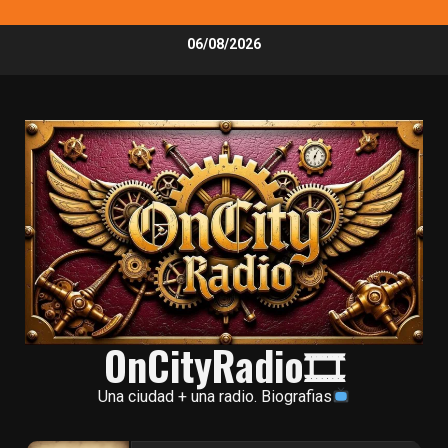
Skip
06/08/2026
to
content
OnCityRadio🎞
Una ciudad + una radio. Biografias