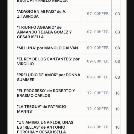
BIANCHI Y PABLO NERUDA
"ADAGIO EN MI PAIS" de A.
07-COMFER
03.03.77
ZITARROSA
"TRIUNFO AGRARIO" de
ARMANDO TEJADA GOMEZ Y
07-COMFER
03.03.77
CESAR ISELLA
"MI LUNA" por MANOLO GALVAN
09-COMFER
08.03.77
"EL REY DE LOS CANTANTES" por
09-COMFER
08.03.77
VIRGILIO
"PRELUDIO DE AMOR" por DONNA
09-COMFER
08.03.77
SUMMER
"EL PROGRESO" de ROBERTO Y
12-COMFER
10.03.77
ERASMO CARLOS
"LA TREGUA" de PATRICIO
12-COMFER
10.03.77
MANNS
"UN AMIGO, UNA FLOR, UNAS
ESTRELLAS" de ANTONIO
12-COMFER
10.03.77
FORCHIA Y CESAR ISELLA