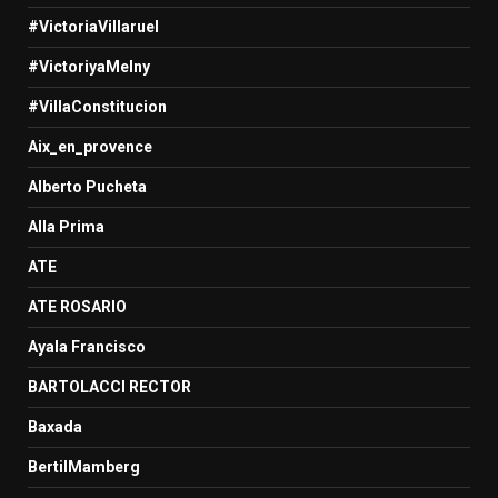
#VictoriaVillaruel
#VictoriyaMelny
#VillaConstitucion
Aix_en_provence
Alberto Pucheta
Alla Prima
ATE
ATE ROSARIO
Ayala Francisco
BARTOLACCI RECTOR
Baxada
BertilMamberg