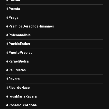
#Poesía
#Praga
#PremiosDerechosHumanos
#Psicoanálisis
#PuebloEsther
#PuertoPreciso
#RafaelBielsa
#RaulMatas
#Ravera
#RicardoHase
#rosaMariaRavera
#Rosario-cordoba