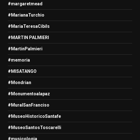
#margaretmead
#MarianaTurchio
#MariaTeresaCibils
#MARTIN PALMIERI
#MartinPalmieri
#memoria
#MISATANGO
#Mondrian
#Monumentoalapaz
#MuralSanFranciso
#MuseoHistoricoSantafe
#MuseoSantosToscarelli
#musicologia