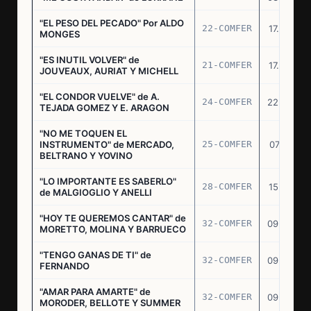
"EL PESO DEL PECADO" Por ALDO
22-COMFER
17.06.76
MONGES
"ES INUTIL VOLVER" de
21-COMFER
17.06.76
JOUVEAUX, AURIAT Y MICHELL
"EL CONDOR VUELVE" de A.
24-COMFER
22.06.76
TEJADA GOMEZ Y E. ARAGON
"NO ME TOQUEN EL
INSTRUMENTO" de MERCADO,
25-COMFER
07.07.76
BELTRANO Y YOVINO
"LO IMPORTANTE ES SABERLO"
28-COMFER
15.07.76
de MALGIOGLIO Y ANELLI
"HOY TE QUEREMOS CANTAR" de
32-COMFER
09.09.76
MORETTO, MOLINA Y BARRUECO
"TENGO GANAS DE TI" de
32-COMFER
09.09.76
FERNANDO
"AMAR PARA AMARTE" de
32-COMFER
09.09.76
MORODER, BELLOTE Y SUMMER