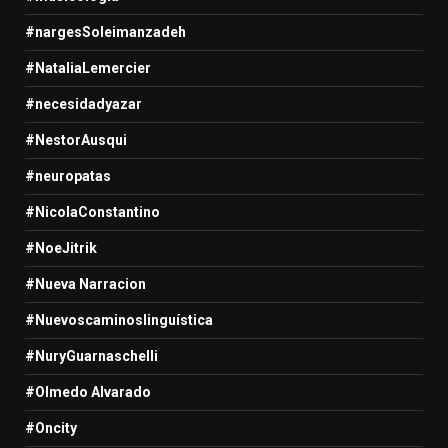
#nargesSoleimanzadeh
#NataliaLemercier
#necesidadyazar
#NestorAusqui
#neuropatas
#NicolaConstantino
#NoeJitrik
#Nueva Narracion
#Nuevoscaminoslinguística
#NuryGuarnaschelli
#Olmedo Alvarado
#Oncity