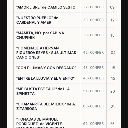
"AMOR LIBRE" de CAMILO SESTO
32-COMFER
09.09.76
"NUESTRO PUEBLO" de
38-COMFER
12.10.76
CARDENAL Y AMER
"MAMITA, NO" por SABINA
39-COMFER
15.10.76
CHUPINIK
"HOMENAJE A HERNAN
FIGUEROA REYES - SUS ULTIMAS
42-COMFER
04.11.76
CANCIONES"
"CON PLUMAS Y CON DESGANO"
43-COMFER
15.11.76
"ENTRE LA LLUVIA Y EL VIENTO"
43-COMFER
15.11.76
"ME GUSTA ESE TAJO" de L. A.
51-COMFER
26.12.76
SPINETTA
"CHAMARRITA DEL MILICO" de A.
03-COMFER
01.02.77
ZITARROSA
"TONADAS DE MANUEL
RODRIGUEZ" de VICENTE
06-COMFER
25.02.77