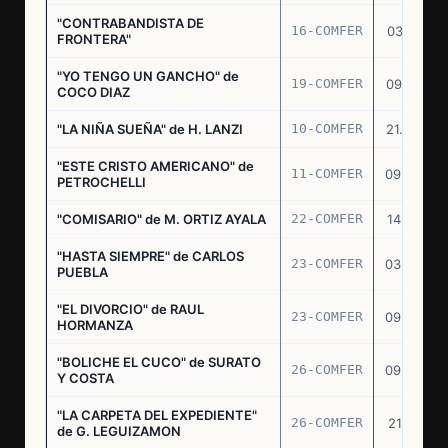
"CONTRABANDISTA DE
16-COMFER
03.12.74
FRONTERA"
"YO TENGO UN GANCHO" de
19-COMFER
09.01.75
COCO DIAZ
"LA NIÑA SUEÑA" de H. LANZI
10-COMFER
21.03.75
"ESTE CRISTO AMERICANO" de
11-COMFER
09.04.75
PETROCHELLI
"COMISARIO" de M. ORTIZ AYALA
22-COMFER
14.07.75
"HASTA SIEMPRE" de CARLOS
23-COMFER
03.09.75
PUEBLA
"EL DIVORCIO" de RAUL
23-COMFER
09.09.75
HORMANZA
"BOLICHE EL CUCO" de SURATO
26-COMFER
09.09.75
Y COSTA
"LA CARPETA DEL EXPEDIENTE"
26-COMFER
21.10.75
de G. LEGUIZAMON