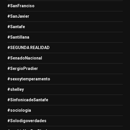
#SanFranciso
#SanJavier
#Santafe
#Santillana
#SEGUNDA REALIDAD
#SenadoNacional
#SergioPradier
#sexoytemperamento
#shelley
#SinfonicadeSantafe
#sociologia
#Solodigoverdades