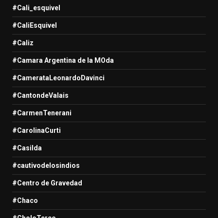
#Cali_esquivel
#CaliEsquivel
#Caliz
#Camara Argentina de la MOda
#CamerataLeonardoDavinci
#CantondeValais
#CarmenTenerani
#CarolinaCurti
#Casilda
#cautivodelosindios
#Centro de Gravedad
#Chaco
#CholoTerco