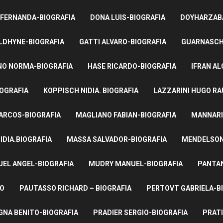
 FERNANDA-BIOGRAFIA
DONA LUIS-BIOGRAFIA
DOYHARZABA
LDHYNE-BIOGRAFIA
GATTI ALVARO-BIOGRAFIA
GUARNASCHE
NO NORMA-BIOGRAFIA
HASE RICARDO-BIOGRAFIA
IFRAN AL
IOGRAFIA
KOPPISCH NIDIA. BIOGRAFIA
LAZZARINI HUGO RA
ARCOS-BIOGRAFIA
MAGLIANO FABIAN-BIOGRAFIA
MANNARI
IDIA.BIOGRAFIA
MASSA SALVADOR-BIOGRAFIA
MENDELSON 
UEL ANGEL-BIOGRAFIA
MUDRY MANUEL-BIOGRAFIA
PANTAN
TO
PAUTASSO RICHARD – BIOGRAFIA
PERTOVT GABRIELA-B
NA BENITO-BIOGRAFIA
PRADIER SERGIO-BIOGRAFIA
PRATI