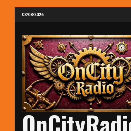
Skip
08/08/2026
to
content
OnCityRadi