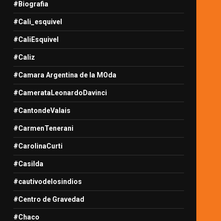
#Biografia
#Cali_esquivel
#CaliEsquivel
#Caliz
#Camara Argentina de la MOda
#CamerataLeonardoDavinci
#CantondeValais
#CarmenTenerani
#CarolinaCurti
#Casilda
#cautivodelosindios
#Centro de Gravedad
#Chaco