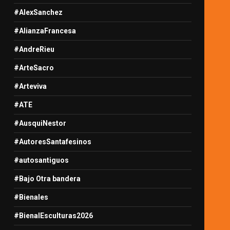
#AlexSanchez
#AlianzaFrancesa
#AndreRieu
#ArteSacro
#Arteviva
#ATE
#AusquiNestor
#AutoresSantafesinos
#autosantiguos
#Bajo Otra bandera
#Bienales
#BienalEsculturas2026