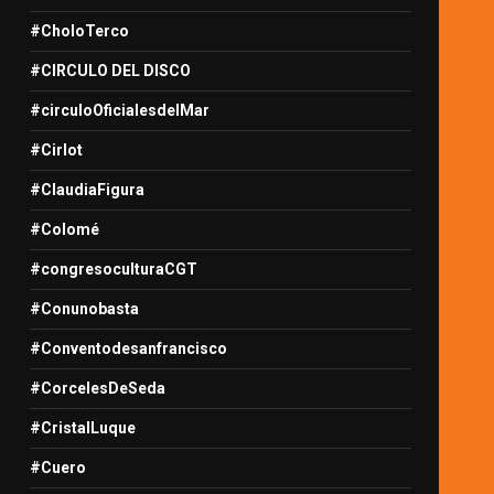
#CholoTerco
#CIRCULO DEL DISCO
#circuloOficialesdelMar
#Cirlot
#ClaudiaFigura
#Colomé
#congresoculturaCGT
#Conunobasta
#Conventodesanfrancisco
#CorcelesDeSeda
#CristalLuque
#Cuero