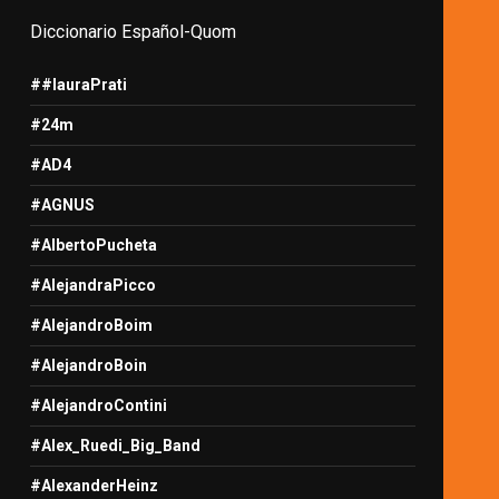
Diccionario Español-Quom
##lauraPrati
#24m
#AD4
#AGNUS
#AlbertoPucheta
#AlejandraPicco
#AlejandroBoim
#AlejandroBoin
#AlejandroContini
#Alex_Ruedi_Big_Band
#AlexanderHeinz