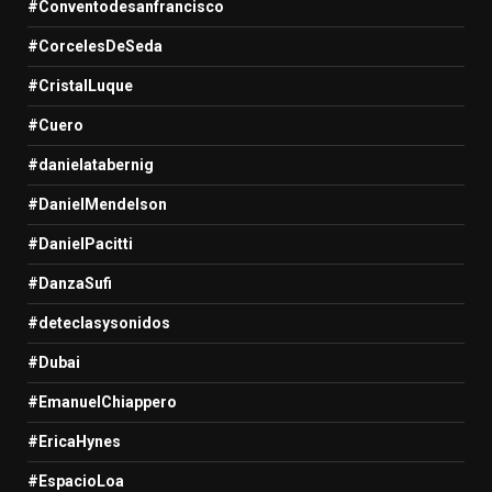
#Conventodesanfrancisco
#CorcelesDeSeda
#CristalLuque
#Cuero
#danielatabernig
#DanielMendelson
#DanielPacitti
#DanzaSufi
#deteclasysonidos
#Dubai
#EmanuelChiappero
#EricaHynes
#EspacioLoa