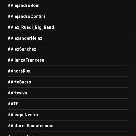
#AlejandroBoin
#AlejandroContini
#Alex_Ruedi_Big_Band
#AlexanderHeinz
#AlexSanchez
#AlianzaFrancesa
#AndreRieu
#ArteSacro
#Arteviva
#ATE
#AusquiNestor
#AutoresSantafesinos