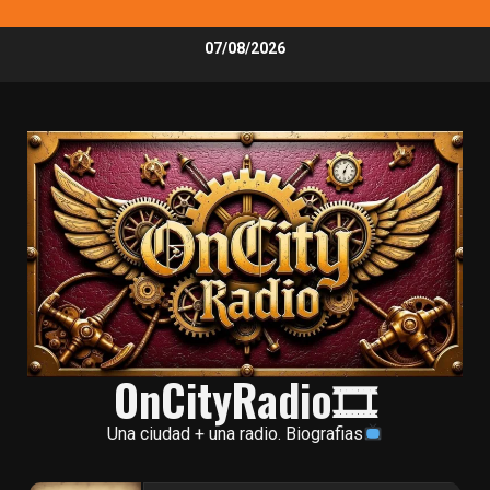
Skip
07/08/2026
to
content
OnCityRadio🎞
Una ciudad + una radio. Biografias