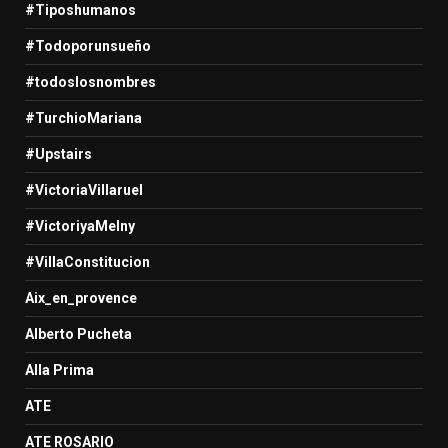
#Tiposhumanos
#Todoporunsueño
#todoslosnombres
#TurchioMariana
#Upstairs
#VictoriaVillaruel
#VictoriyaMelny
#VillaConstitucion
Aix_en_provence
Alberto Pucheta
Alla Prima
ATE
ATE ROSARIO