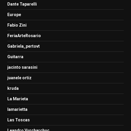
Dante Taparelli
Europe
Fabio Zini
FeriaArteRosario
Gabriela_pertovt
Guitarra
jacinto sarasini
juanele ortiz
kruda
La Marieta
lamarietta
Las Toscas
Leandro Vurcharchuc