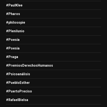
#PaulKlee
#Pharos
#philosopie
#Plenilunio
#Poesía
#Poesia
#Praga
#PremiosDerechosHumanos
#Psicoanálisis
#PuebloEsther
#PuertoPreciso
#RafaelBielsa