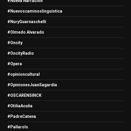
#Nueva Narracion
#Nuevoscaminoslinguística
#NuryGuarnaschelli
#Olmedo Alvarado
#Oncity
#OncityRadio
#Opera
#opinioncultural
#OpinionesJuanSagardia
#OSCARENSINCK
#OtiliaAcuña
#PadreCatena
#Pallarols