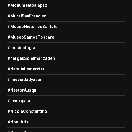
#Monumentoalapaz
#MuralSanFranciso
#MuseoHistoricoSantafe
#MuseoSantosToscarelli
#musicologia
#nargesSoleimanzadeh
#NataliaLemercier
#necesidadyazar
#NestorAusqui
#neuropatas
#NicolaConstantino
#NoeJitrik