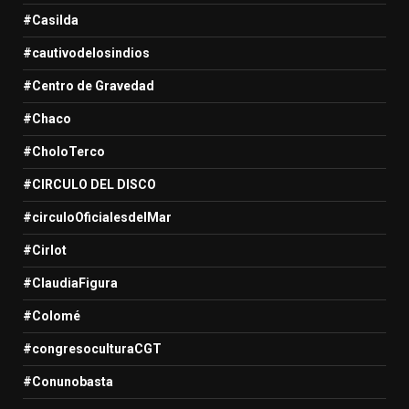
#Casilda
#cautivodelosindios
#Centro de Gravedad
#Chaco
#CholoTerco
#CIRCULO DEL DISCO
#circuloOficialesdelMar
#Cirlot
#ClaudiaFigura
#Colomé
#congresoculturaCGT
#Conunobasta