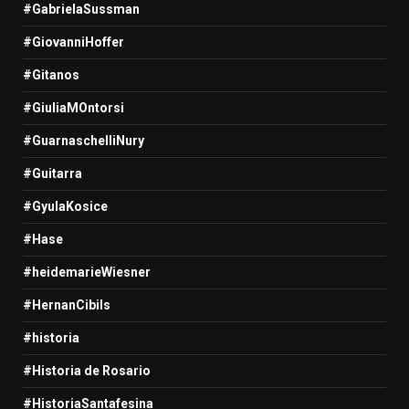
#GabrielaSussman
#GiovanniHoffer
#Gitanos
#GiuliaMOntorsi
#GuarnaschelliNury
#Guitarra
#GyulaKosice
#Hase
#heidemarieWiesner
#HernanCibils
#historia
#Historia de Rosario
#HistoriaSantafesina