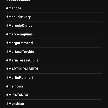
#mancha
#manuelmudry
#MarceloOlmos
#marcosaguinis
#margaretmead
#MarianaTurchio
#MariaTeresaCibils
#MARTIN PALMIERI
#MartinPalmieri
#memoria
#MISATANGO
#Mondrian