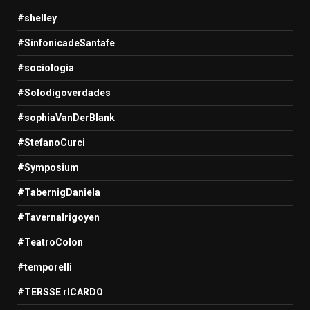
#shelley
#SinfonicadeSantafe
#sociologia
#Solodigoverdades
#sophiaVanDerBlank
#StefanoCurci
#Symposium
#TabernigDaniela
#TavernaIrigoyen
#TeatroColon
#temporelli
#TERSSE rICARDO