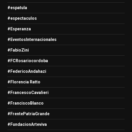
#espatula
#espectaculos
#Esperanza
#EventosInternacionales
#FabioZini
#FCRosariocordoba
#FedericoAndahazi
#Florencia Ratto
#FrancescoCavalieri
#FranciscoBlanco
#FrentePatriaGrande
#FundacionArteviva