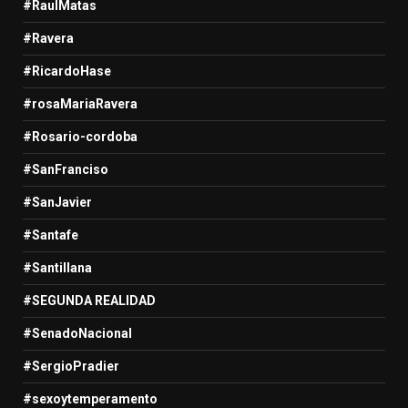
#RaulMatas
#Ravera
#RicardoHase
#rosaMariaRavera
#Rosario-cordoba
#SanFranciso
#SanJavier
#Santafe
#Santillana
#SEGUNDA REALIDAD
#SenadoNacional
#SergioPradier
#sexoytemperamento