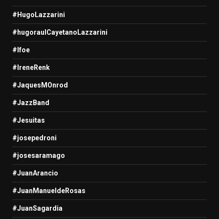
#HugoLazzarini
#hugoraulCayetanoLazzarini
#Ifoe
#IreneRenk
#JaquesMOnrod
#JazzBand
#Jesuitas
#josepedroni
#josesaramago
#JuanArancio
#JuanManueldeRosas
#JuanSagardia