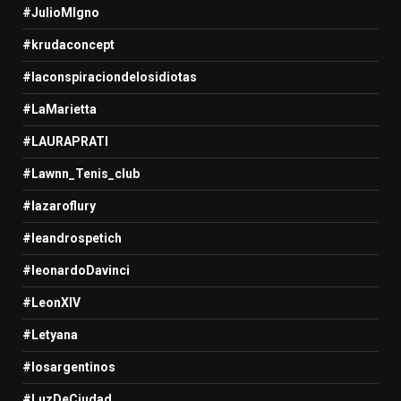
#JulioMIgno
#krudaconcept
#laconspiraciondelosidiotas
#LaMarietta
#LAURAPRATI
#Lawnn_Tenis_club
#lazaroflury
#leandrospetich
#leonardoDavinci
#LeonXIV
#Letyana
#losargentinos
#LuzDeCiudad