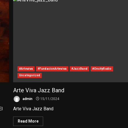
#Arteviva
#FundacionArteviva
#JazzBand
#OncityRadio
Uncategorized
Arte Viva Jazz Band
admin
15/11/2024
El
Arte Viva Jazz Band
Read More