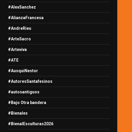
#AlexSanchez
#AlianzaFrancesa
#AndreRieu
#ArteSacro
#Arteviva
#ATE
#AusquiNestor
#AutoresSantafesinos
#autosantiguos
#Bajo Otra bandera
#Bienales
#BienalEsculturas2026