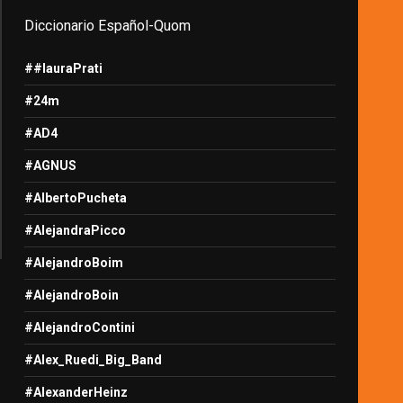
Diccionario Español-Quom
##lauraPrati
#24m
#AD4
#AGNUS
#AlbertoPucheta
#AlejandraPicco
#AlejandroBoim
#AlejandroBoin
#AlejandroContini
#Alex_Ruedi_Big_Band
#AlexanderHeinz