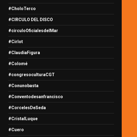
#CholoTerco
#CIRCULO DEL DISCO
#circuloOficialesdelMar
#Cirlot
#ClaudiaFigura
#Colomé
#congresoculturaCGT
#Conunobasta
#Conventodesanfrancisco
#CorcelesDeSeda
#CristalLuque
#Cuero