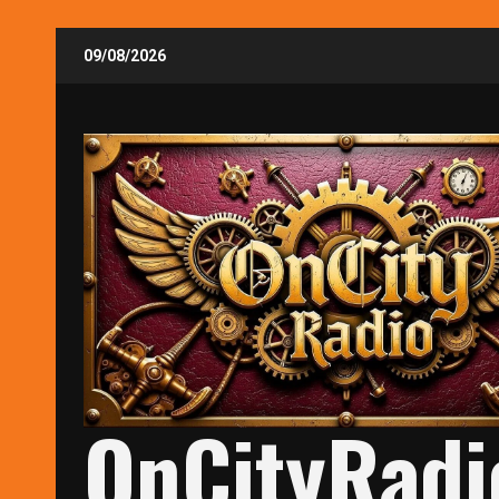
Skip
09/08/2026
to
content
OnCityRadi