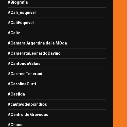
#Biografia
#Cali_esquivel
#CaliEsquivel
#Caliz
#Camara Argentina de la MOda
#CamerataLeonardoDavinci
#CantondeValais
#CarmenTenerani
#CarolinaCurti
#Casilda
#cautivodelosindios
#Centro de Gravedad
#Chaco