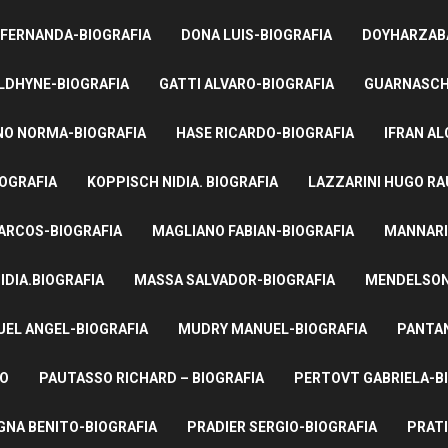
 FERNANDA-BIOGRAFIA
DONA LUIS-BIOGRAFIA
DOYHARZABA
LDHYNE-BIOGRAFIA
GATTI ALVARO-BIOGRAFIA
GUARNASCHE
NO NORMA-BIOGRAFIA
HASE RICARDO-BIOGRAFIA
IFRAN AL
IOGRAFIA
KOPPISCH NIDIA. BIOGRAFIA
LAZZARINI HUGO RA
ARCOS-BIOGRAFIA
MAGLIANO FABIAN-BIOGRAFIA
MANNARI
IDIA.BIOGRAFIA
MASSA SALVADOR-BIOGRAFIA
MENDELSON 
UEL ANGEL-BIOGRAFIA
MUDRY MANUEL-BIOGRAFIA
PANTAN
TO
PAUTASSO RICHARD – BIOGRAFIA
PERTOVT GABRIELA-B
NA BENITO-BIOGRAFIA
PRADIER SERGIO-BIOGRAFIA
PRATI