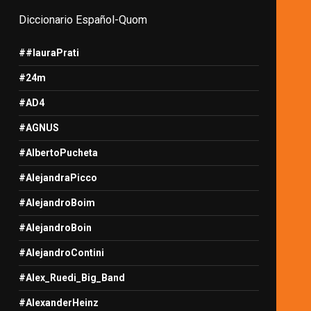
Diccionario Español-Quom
##lauraPrati
#24m
#AD4
#AGNUS
#AlbertoPucheta
#AlejandraPicco
#AlejandroBoim
#AlejandroBoin
#AlejandroContini
#Alex_Ruedi_Big_Band
#AlexanderHeinz