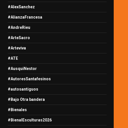
#AlexSanchez
#AlianzaFrancesa
#AndreRieu
#ArteSacro
#Arteviva
#ATE
#AusquiNestor
#AutoresSantafesinos
#autosantiguos
#Bajo Otra bandera
#Bienales
#BienalEsculturas2026