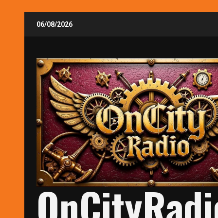
Skip
06/08/2026
to
content
OnCityRadi