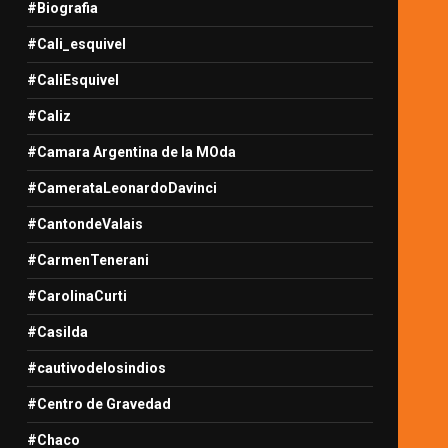
#Biografia
#Cali_esquivel
#CaliEsquivel
#Caliz
#Camara Argentina de la MOda
#CamerataLeonardoDavinci
#CantondeValais
#CarmenTenerani
#CarolinaCurti
#Casilda
#cautivodelosindios
#Centro de Gravedad
#Chaco