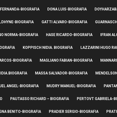
 FERNANDA-BIOGRAFIA
DONA LUIS-BIOGRAFIA
DOYHARZABA
LDHYNE-BIOGRAFIA
GATTI ALVARO-BIOGRAFIA
GUARNASCHE
NO NORMA-BIOGRAFIA
HASE RICARDO-BIOGRAFIA
IFRAN AL
IOGRAFIA
KOPPISCH NIDIA. BIOGRAFIA
LAZZARINI HUGO RA
ARCOS-BIOGRAFIA
MAGLIANO FABIAN-BIOGRAFIA
MANNARI
IDIA.BIOGRAFIA
MASSA SALVADOR-BIOGRAFIA
MENDELSON 
UEL ANGEL-BIOGRAFIA
MUDRY MANUEL-BIOGRAFIA
PANTAN
TO
PAUTASSO RICHARD – BIOGRAFIA
PERTOVT GABRIELA-B
NA BENITO-BIOGRAFIA
PRADIER SERGIO-BIOGRAFIA
PRATI