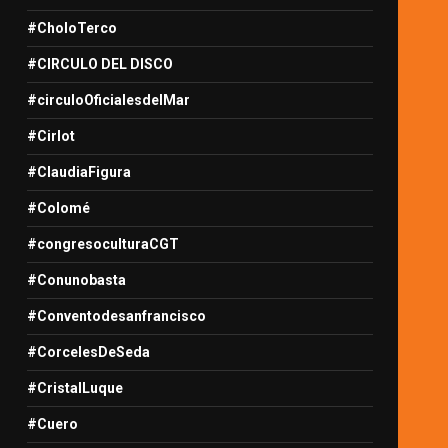
#CholoTerco
#CIRCULO DEL DISCO
#circuloOficialesdelMar
#Cirlot
#ClaudiaFigura
#Colomé
#congresoculturaCGT
#Conunobasta
#Conventodesanfrancisco
#CorcelesDeSeda
#CristalLuque
#Cuero