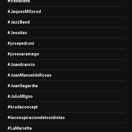
#IreneRenk
#JaquesMOnrod
#JazzBand
#Jesuitas
#josepedroni
#josesaramago
#JuanArancio
#JuanManueldeRosas
#JuanSagardia
#JulioMIgno
#krudaconcept
#laconspiraciondelosidiotas
#LaMarietta