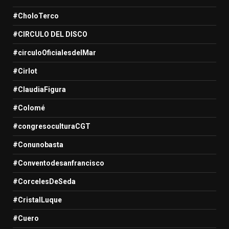
#CholoTerco
#CIRCULO DEL DISCO
#circuloOficialesdelMar
#Cirlot
#ClaudiaFigura
#Colomé
#congresoculturaCGT
#Conunobasta
#Conventodesanfrancisco
#CorcelesDeSeda
#CristalLuque
#Cuero