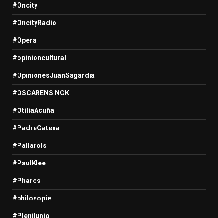
#Oncity
#OncityRadio
#Opera
#opinioncultural
#OpinionesJuanSagardia
#OSCARENSINCK
#OtiliaAcuña
#PadreCatena
#Pallarols
#PaulKlee
#Pharos
#philosopie
#Plenilunio