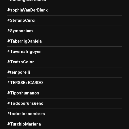
#sophiaVanDerBlank
#StefanoCurci
#Symposium
#TabernigDaniela
#TavernaIrigoyen
#TeatroColon
#temporelli
#TERSSE rICARDO
#Tiposhumanos
#Todoporunsueño
#todoslosnombres
#TurchioMariana