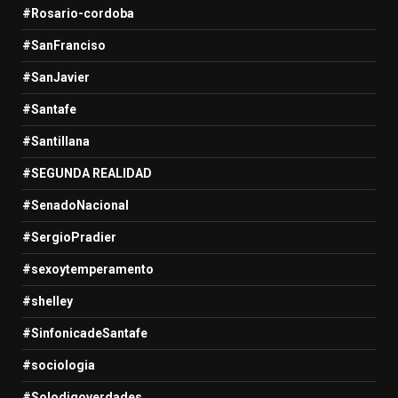
#Rosario-cordoba
#SanFranciso
#SanJavier
#Santafe
#Santillana
#SEGUNDA REALIDAD
#SenadoNacional
#SergioPradier
#sexoytemperamento
#shelley
#SinfonicadeSantafe
#sociologia
#Solodigoverdades