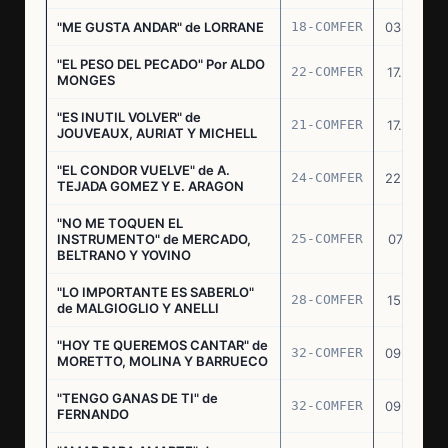
"ME GUSTA ANDAR" de LORRANE
18-COMFER
03.06.76
"EL PESO DEL PECADO" Por ALDO
22-COMFER
17.06.76
MONGES
"ES INUTIL VOLVER" de
21-COMFER
17.06.76
JOUVEAUX, AURIAT Y MICHELL
"EL CONDOR VUELVE" de A.
24-COMFER
22.06.76
TEJADA GOMEZ Y E. ARAGON
"NO ME TOQUEN EL
INSTRUMENTO" de MERCADO,
25-COMFER
07.07.76
BELTRANO Y YOVINO
"LO IMPORTANTE ES SABERLO"
28-COMFER
15.07.76
de MALGIOGLIO Y ANELLI
"HOY TE QUEREMOS CANTAR" de
32-COMFER
09.09.76
MORETTO, MOLINA Y BARRUECO
"TENGO GANAS DE TI" de
32-COMFER
09.09.76
FERNANDO