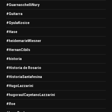
#GuarnaschelliNury
#Guitarra
#GyulaKosice
#Hase
#heidemarieWiesner
#HernanCibils
#historia
#Historia de Rosario
#HistoriaSantafesina
#HugoLazzarini
#hugoraulCayetanoLazzarini
#Ifoe