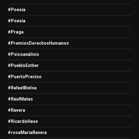
#Poesía
#Poesia
#Praga
#PremiosDerechosHumanos
#Psicoanálisis
#PuebloEsther
#PuertoPreciso
#RafaelBielsa
#RaulMatas
#Ravera
#RicardoHase
#rosaMariaRavera