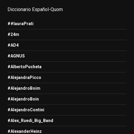
Diccionario Español-Quom
##lauraPrati
#24m
#AD4
#AGNUS
#AlbertoPucheta
#AlejandraPicco
#AlejandroBoim
#AlejandroBoin
#AlejandroContini
#Alex_Ruedi_Big_Band
#AlexanderHeinz