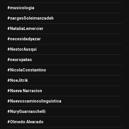
#musicologia
#nargesSoleimanzadeh
#NataliaLemercier
#necesidadyazar
#NestorAusqui
#neuropatas
#NicolaConstantino
#NoeJitrik
#Nueva Narracion
#Nuevoscaminoslinguística
#NuryGuarnaschelli
#Olmedo Alvarado