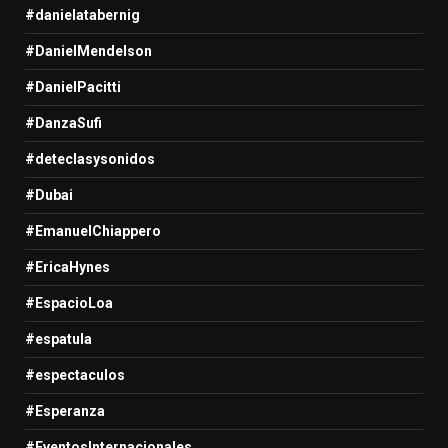
#danielatabernig
#DanielMendelson
#DanielPacitti
#DanzaSufi
#deteclasysonidos
#Dubai
#EmanuelChiappero
#EricaHynes
#EspacioLoa
#espatula
#espectaculos
#Esperanza
#EventosInternacionales