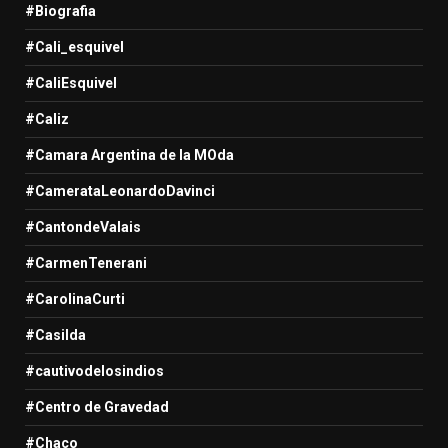
#Biografia
#Cali_esquivel
#CaliEsquivel
#Caliz
#Camara Argentina de la MOda
#CamerataLeonardoDavinci
#CantondeValais
#CarmenTenerani
#CarolinaCurti
#Casilda
#cautivodelosindios
#Centro de Gravedad
#Chaco