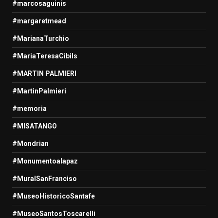
#marcosaguinis
#margaretmead
#MarianaTurchio
#MariaTeresaCibils
#MARTIN PALMIERI
#MartinPalmieri
#memoria
#MISATANGO
#Mondrian
#Monumentoalapaz
#MuralSanFranciso
#MuseoHistoricoSantafe
#MuseoSantosToscarelli