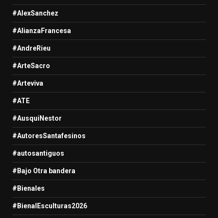
#AlexSanchez
#AlianzaFrancesa
#AndreRieu
#ArteSacro
#Arteviva
#ATE
#AusquiNestor
#AutoresSantafesinos
#autosantiguos
#Bajo Otra bandera
#Bienales
#BienalEsculturas2026