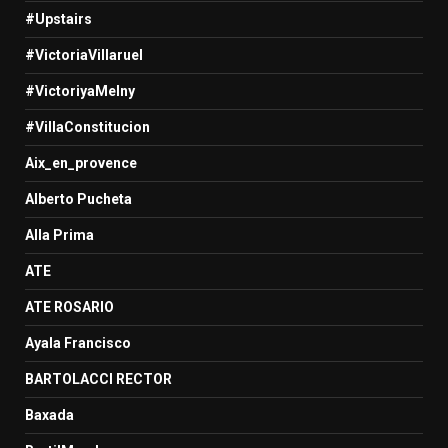
#Upstairs
#VictoriaVillaruel
#VictoriyaMelny
#VillaConstitucion
Aix_en_provence
Alberto Pucheta
Alla Prima
ATE
ATE ROSARIO
Ayala Francisco
BARTOLACCI RECTOR
Baxada