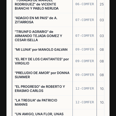
RODRIGUEZ" de VICENTE
06-COMFER
25.02.77
BIANCHI Y PABLO NERUDA
"ADAGIO EN MI PAIS" de A.
07-COMFER
03.03.77
ZITARROSA
"TRIUNFO AGRARIO" de
ARMANDO TEJADA GOMEZ Y
07-COMFER
03.03.77
CESAR ISELLA
"MI LUNA" por MANOLO GALVAN
09-COMFER
08.03.77
"EL REY DE LOS CANTANTES" por
09-COMFER
08.03.77
VIRGILIO
"PRELUDIO DE AMOR" por DONNA
09-COMFER
08.03.77
SUMMER
"EL PROGRESO" de ROBERTO Y
12-COMFER
10.03.77
ERASMO CARLOS
"LA TREGUA" de PATRICIO
12-COMFER
10.03.77
MANNS
"UN AMIGO, UNA FLOR, UNAS