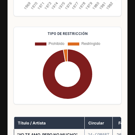
TIPO DE RESTRICCIÓN
Título / Artista
Circular
Fecha
"YO TE AMO, PERO NO MUCHO"
24-COMART
26.11.69