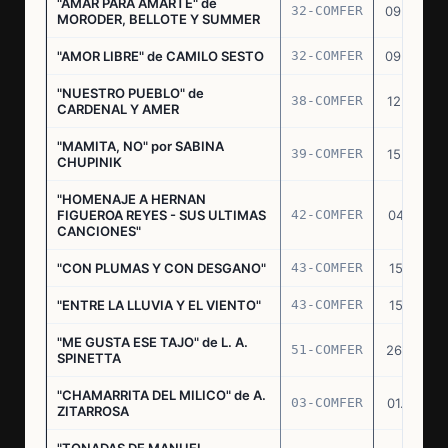
"AMAR PARA AMARTE" de
32-COMFER
09.09.76
MORODER, BELLOTE Y SUMMER
"AMOR LIBRE" de CAMILO SESTO
32-COMFER
09.09.76
"NUESTRO PUEBLO" de
38-COMFER
12.10.76
CARDENAL Y AMER
"MAMITA, NO" por SABINA
39-COMFER
15.10.76
CHUPINIK
"HOMENAJE A HERNAN
FIGUEROA REYES - SUS ULTIMAS
42-COMFER
04.11.76
CANCIONES"
"CON PLUMAS Y CON DESGANO"
43-COMFER
15.11.76
"ENTRE LA LLUVIA Y EL VIENTO"
43-COMFER
15.11.76
"ME GUSTA ESE TAJO" de L. A.
51-COMFER
26.12.76
SPINETTA
"CHAMARRITA DEL MILICO" de A.
03-COMFER
01.02.77
ZITARROSA
"TONADAS DE MANUEL