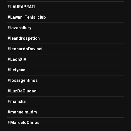
#LAURAPRATI
#Lawnn_Tenis_club
#lazaroflury
#leandrospetich
#leonardoDavinci
#LeonXIV
#Letyana
#losargentinos
#LuzDeCiudad
#mancha
#manuelmudry
#MarceloOlmos