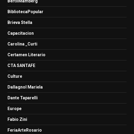
BertilMamberg
BibliotecaPopular
Brieva Stella
Capacitacion
Carolina _Curti
Certamen Literario
CTA SANTAFE
Culture
Dallagnol Mariela
Dante Taparelli
Europe
Fabio Zini
FeriaArteRosario