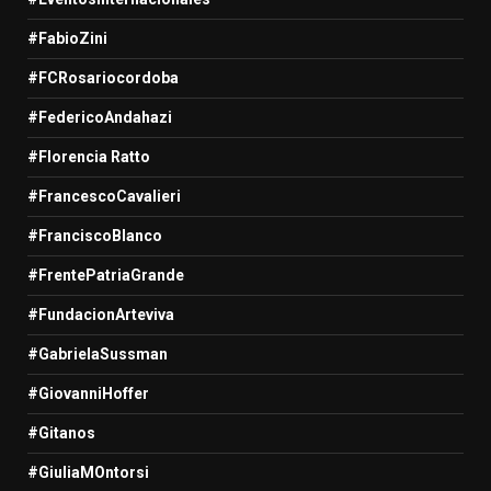
#FabioZini
#FCRosariocordoba
#FedericoAndahazi
#Florencia Ratto
#FrancescoCavalieri
#FranciscoBlanco
#FrentePatriaGrande
#FundacionArteviva
#GabrielaSussman
#GiovanniHoffer
#Gitanos
#GiuliaMOntorsi