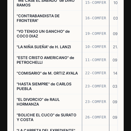
"ME CASE EL SABADO" de DINO
15-COMFER
10.10.74
RAMOS
"CONTRABANDISTA DE
16-COMFER
03.12.74
FRONTERA"
"YO TENGO UN GANCHO" de
19-COMFER
09.01.75
COCO DIAZ
"LA NIÑA SUEÑA" de H. LANZI
10-COMFER
21.03.75
"ESTE CRISTO AMERICANO" de
11-COMFER
09.04.75
PETROCHELLI
"COMISARIO" de M. ORTIZ AYALA
22-COMFER
14.07.75
"HASTA SIEMPRE" de CARLOS
23-COMFER
03.09.75
PUEBLA
"EL DIVORCIO" de RAUL
23-COMFER
09.09.75
HORMANZA
"BOLICHE EL CUCO" de SURATO
26-COMFER
09.09.75
Y COSTA
"LA CARPETA DEL EXPEDIENTE"