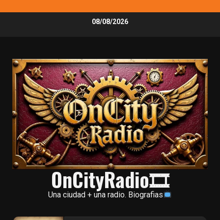
Skip
08/08/2026
to
content
OnCityRadio🎞
Una ciudad + una radio. Biografias