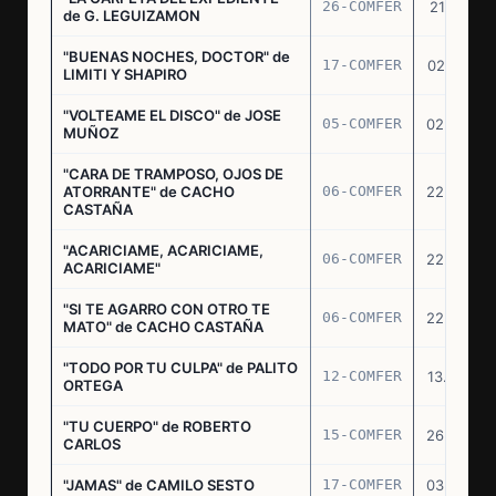
26-COMFER
21.10.75
de G. LEGUIZAMON
"BUENAS NOCHES, DOCTOR" de
17-COMFER
02.01.76
LIMITI Y SHAPIRO
"VOLTEAME EL DISCO" de JOSE
05-COMFER
02.02.76
MUÑOZ
"CARA DE TRAMPOSO, OJOS DE
ATORRANTE" de CACHO
06-COMFER
22.04.76
CASTAÑA
"ACARICIAME, ACARICIAME,
06-COMFER
22.04.76
ACARICIAME"
"SI TE AGARRO CON OTRO TE
06-COMFER
22.04.76
MATO" de CACHO CASTAÑA
"TODO POR TU CULPA" de PALITO
12-COMFER
13.05.76
ORTEGA
"TU CUERPO" de ROBERTO
15-COMFER
26.05.76
CARLOS
"JAMAS" de CAMILO SESTO
17-COMFER
03.06.76