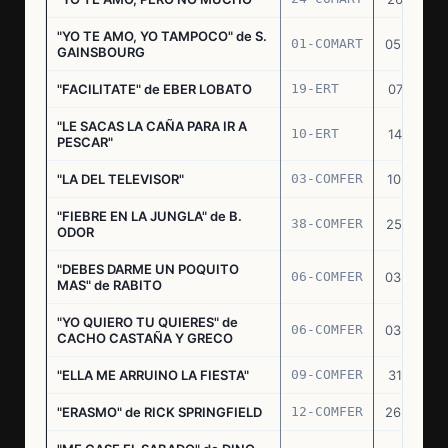
"YO TE AMO, YO TAMPOCO" de S.
01-COMART
05.02.70
GAINSBOURG
"FACILITATE" de EBER LOBATO
19-ERT
07.10.70
"LE SACAS LA CAÑA PARA IR A
10-ERT
14.07.71
PESCAR"
"LA DEL TELEVISOR"
03-COMFER
10.01.73
"FIEBRE EN LA JUNGLA" de B.
38-COMFER
25.10.73
ODOR
"DEBES DARME UN POQUITO
06-COMFER
03.05.74
MAS" de RABITO
"YO QUIERO TU QUIERES" de
06-COMFER
03.05.74
CACHO CASTAÑA Y GRECO
"ELLA ME ARRUINO LA FIESTA"
09-COMFER
31.07.74
"ERASMO" de RICK SPRINGFIELD
12-COMFER
26.09.74