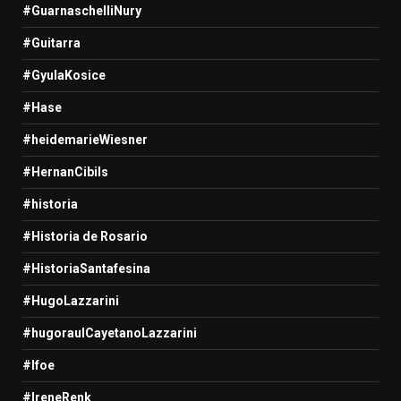
#GuarnaschelliNury
#Guitarra
#GyulaKosice
#Hase
#heidemarieWiesner
#HernanCibils
#historia
#Historia de Rosario
#HistoriaSantafesina
#HugoLazzarini
#hugoraulCayetanoLazzarini
#Ifoe
#IreneRenk