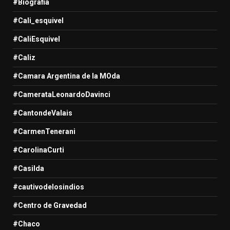
#Biografia
#Cali_esquivel
#CaliEsquivel
#Caliz
#Camara Argentina de la MOda
#CamerataLeonardoDavinci
#CantondeValais
#CarmenTenerani
#CarolinaCurti
#Casilda
#cautivodelosindios
#Centro de Gravedad
#Chaco