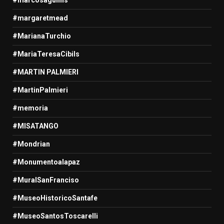
#margaretmead
#MarianaTurchio
#MariaTeresaCibils
#MARTIN PALMIERI
#MartinPalmieri
#memoria
#MISATANGO
#Mondrian
#Monumentoalapaz
#MuralSanFranciso
#MuseoHistoricoSantafe
#MuseoSantosToscarelli