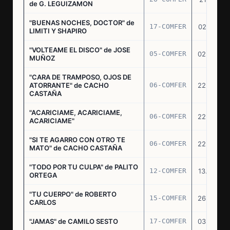
de G. LEGUIZAMON
"BUENAS NOCHES, DOCTOR" de
17-COMFER
02.01.76
LIMITI Y SHAPIRO
"VOLTEAME EL DISCO" de JOSE
05-COMFER
02.02.76
MUÑOZ
"CARA DE TRAMPOSO, OJOS DE
ATORRANTE" de CACHO
06-COMFER
22.04.76
CASTAÑA
"ACARICIAME, ACARICIAME,
06-COMFER
22.04.76
ACARICIAME"
"SI TE AGARRO CON OTRO TE
06-COMFER
22.04.76
MATO" de CACHO CASTAÑA
"TODO POR TU CULPA" de PALITO
12-COMFER
13.05.76
ORTEGA
"TU CUERPO" de ROBERTO
15-COMFER
26.05.76
CARLOS
"JAMAS" de CAMILO SESTO
17-COMFER
03.06.76