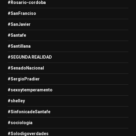
#Rosario-cordoba
#SanFranciso
#SanJavier
#Santafe
#Santillana
#SEGUNDA REALIDAD
#SenadoNacional
#SergioPradier
#sexoytemperamento
#shelley
#SinfonicadeSantafe
#sociologia
#Solodigoverdades