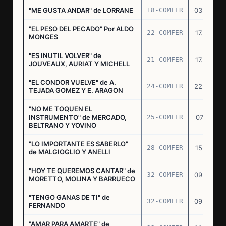
"ME GUSTA ANDAR" de LORRANE
18-COMFER
03.06.76
"EL PESO DEL PECADO" Por ALDO
22-COMFER
17.06.76
MONGES
"ES INUTIL VOLVER" de
21-COMFER
17.06.76
JOUVEAUX, AURIAT Y MICHELL
"EL CONDOR VUELVE" de A.
24-COMFER
22.06.76
TEJADA GOMEZ Y E. ARAGON
"NO ME TOQUEN EL
INSTRUMENTO" de MERCADO,
25-COMFER
07.07.76
BELTRANO Y YOVINO
"LO IMPORTANTE ES SABERLO"
28-COMFER
15.07.76
de MALGIOGLIO Y ANELLI
"HOY TE QUEREMOS CANTAR" de
32-COMFER
09.09.76
MORETTO, MOLINA Y BARRUECO
"TENGO GANAS DE TI" de
32-COMFER
09.09.76
FERNANDO
"AMAR PARA AMARTE" de