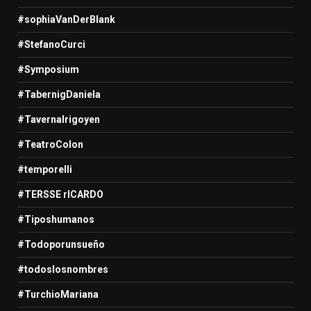
#sophiaVanDerBlank
#StefanoCurci
#Symposium
#TabernigDaniela
#TavernaIrigoyen
#TeatroColon
#temporelli
#TERSSE rICARDO
#Tiposhumanos
#Todoporunsueño
#todoslosnombres
#TurchioMariana