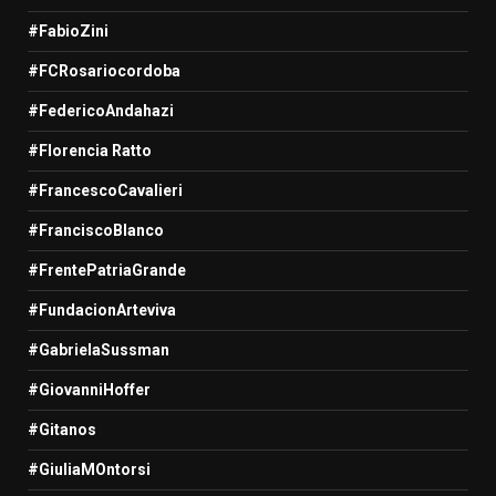
#FabioZini
#FCRosariocordoba
#FedericoAndahazi
#Florencia Ratto
#FrancescoCavalieri
#FranciscoBlanco
#FrentePatriaGrande
#FundacionArteviva
#GabrielaSussman
#GiovanniHoffer
#Gitanos
#GiuliaMOntorsi