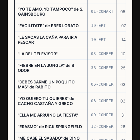
"YO TE AMO, YO TAMPOCO" de S.
01-COMART
05.02.70
GAINSBOURG
"FACILITATE" de EBER LOBATO
19-ERT
07.10.70
"LE SACAS LA CAÑA PARA IR A
10-ERT
14.07.71
PESCAR"
"LA DEL TELEVISOR"
03-COMFER
10.01.73
"FIEBRE EN LA JUNGLA" de B.
38-COMFER
25.10.73
ODOR
"DEBES DARME UN POQUITO
06-COMFER
03.05.74
MAS" de RABITO
"YO QUIERO TU QUIERES" de
06-COMFER
03.05.74
CACHO CASTAÑA Y GRECO
"ELLA ME ARRUINO LA FIESTA"
09-COMFER
31.07.74
"ERASMO" de RICK SPRINGFIELD
12-COMFER
26.09.74
"ME CASE EL SABADO" de DINO