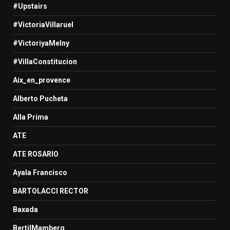
#Upstairs
#VictoriaVillaruel
#VictoriyaMelny
#VillaConstitucion
Aix_en_provence
Alberto Pucheta
Alla Prima
ATE
ATE ROSARIO
Ayala Francisco
BARTOLACCI RECTOR
Baxada
BertilMamberg