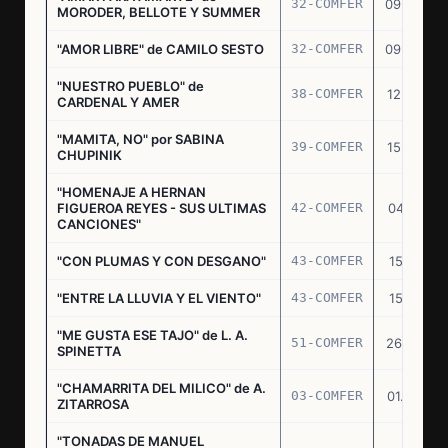
32-COMFER
09.09.76
MORODER, BELLOTE Y SUMMER
"AMOR LIBRE" de CAMILO SESTO
32-COMFER
09.09.76
"NUESTRO PUEBLO" de
38-COMFER
12.10.76
CARDENAL Y AMER
"MAMITA, NO" por SABINA
39-COMFER
15.10.76
CHUPINIK
"HOMENAJE A HERNAN
FIGUEROA REYES - SUS ULTIMAS
42-COMFER
04.11.76
CANCIONES"
"CON PLUMAS Y CON DESGANO"
43-COMFER
15.11.76
"ENTRE LA LLUVIA Y EL VIENTO"
43-COMFER
15.11.76
"ME GUSTA ESE TAJO" de L. A.
51-COMFER
26.12.76
SPINETTA
"CHAMARRITA DEL MILICO" de A.
03-COMFER
01.02.77
ZITARROSA
"TONADAS DE MANUEL