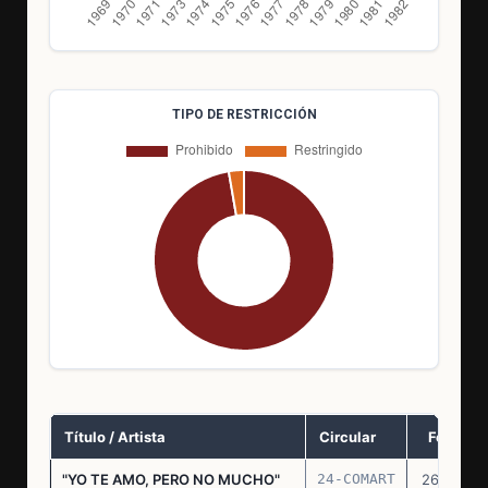
TIPO DE RESTRICCIÓN
Título / Artista
Circular
Fecha
"YO TE AMO, PERO NO MUCHO"
24-COMART
26.11.69