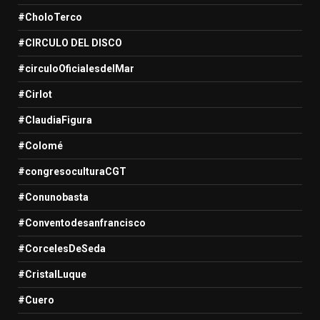
#CholoTerco
#CIRCULO DEL DISCO
#circuloOficialesdelMar
#Cirlot
#ClaudiaFigura
#Colomé
#congresoculturaCGT
#Conunobasta
#Conventodesanfrancisco
#CorcelesDeSeda
#CristalLuque
#Cuero