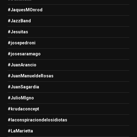
#JaquesMOnrod
#JazzBand
#Jesuitas
#josepedroni
#josesaramago
#JuanArancio
#JuanManueldeRosas
#JuanSagardia
#JulioMIgno
#krudaconcept
#laconspiraciondelosidiotas
#LaMarietta