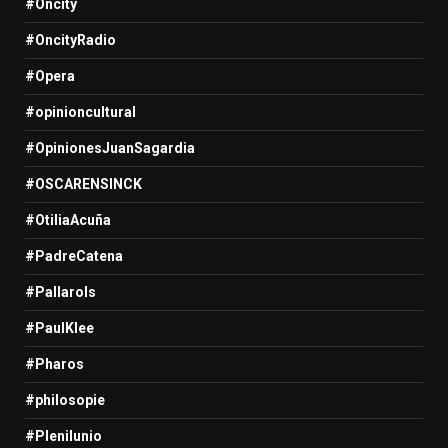
#Oncity
#OncityRadio
#Opera
#opinioncultural
#OpinionesJuanSagardia
#OSCARENSINCK
#OtiliaAcuña
#PadreCatena
#Pallarols
#PaulKlee
#Pharos
#philosopie
#Plenilunio