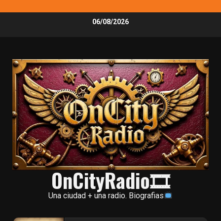
Skip
06/08/2026
to
content
OnCityRadio🎞
Una ciudad + una radio. Biografias