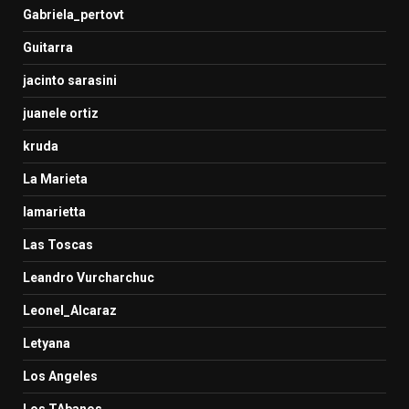
Gabriela_pertovt
Guitarra
jacinto sarasini
juanele ortiz
kruda
La Marieta
lamarietta
Las Toscas
Leandro Vurcharchuc
Leonel_Alcaraz
Letyana
Los Angeles
Los TAbanos