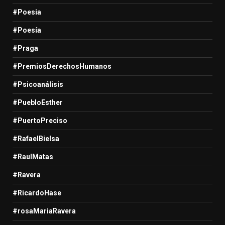
#Poesia
#Poesía
#Praga
#PremiosDerechosHumanos
#Psicoanálisis
#PuebloEsther
#PuertoPreciso
#RafaelBielsa
#RaulMatas
#Ravera
#RicardoHase
#rosaMariaRavera