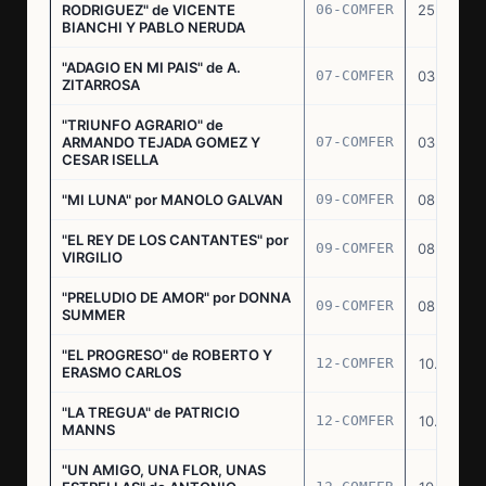
RODRIGUEZ" de VICENTE
06-COMFER
25.02.77
BIANCHI Y PABLO NERUDA
"ADAGIO EN MI PAIS" de A.
07-COMFER
03.03.77
ZITARROSA
"TRIUNFO AGRARIO" de
ARMANDO TEJADA GOMEZ Y
07-COMFER
03.03.77
CESAR ISELLA
"MI LUNA" por MANOLO GALVAN
09-COMFER
08.03.77
"EL REY DE LOS CANTANTES" por
09-COMFER
08.03.77
VIRGILIO
"PRELUDIO DE AMOR" por DONNA
09-COMFER
08.03.77
SUMMER
"EL PROGRESO" de ROBERTO Y
12-COMFER
10.03.77
ERASMO CARLOS
"LA TREGUA" de PATRICIO
12-COMFER
10.03.77
MANNS
"UN AMIGO, UNA FLOR, UNAS