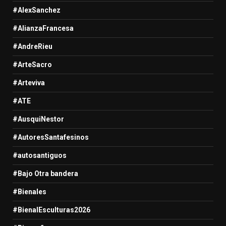
#AlexSanchez
#AlianzaFrancesa
#AndreRieu
#ArteSacro
#Arteviva
#ATE
#AusquiNestor
#AutoresSantafesinos
#autosantiguos
#Bajo Otra bandera
#Bienales
#BienalEsculturas2026