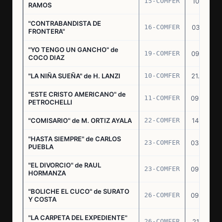
15-COMFER
10.10.74
RAMOS
"CONTRABANDISTA DE
16-COMFER
03.12.74
FRONTERA"
"YO TENGO UN GANCHO" de
19-COMFER
09.01.75
COCO DIAZ
"LA NIÑA SUEÑA" de H. LANZI
10-COMFER
21.03.75
"ESTE CRISTO AMERICANO" de
11-COMFER
09.04.75
PETROCHELLI
"COMISARIO" de M. ORTIZ AYALA
22-COMFER
14.07.75
"HASTA SIEMPRE" de CARLOS
23-COMFER
03.09.75
PUEBLA
"EL DIVORCIO" de RAUL
23-COMFER
09.09.75
HORMANZA
"BOLICHE EL CUCO" de SURATO
26-COMFER
09.09.75
Y COSTA
"LA CARPETA DEL EXPEDIENTE"
26-COMFER
21.10.75