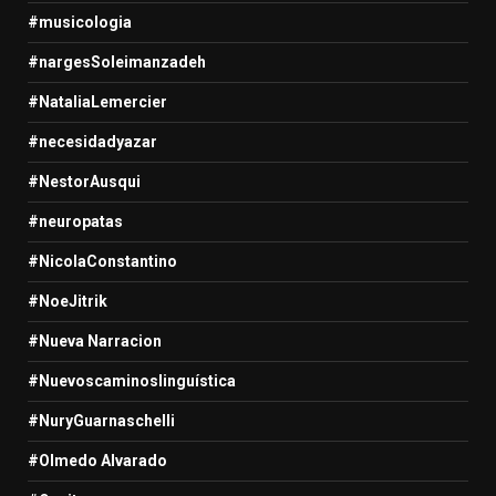
#musicologia
#nargesSoleimanzadeh
#NataliaLemercier
#necesidadyazar
#NestorAusqui
#neuropatas
#NicolaConstantino
#NoeJitrik
#Nueva Narracion
#Nuevoscaminoslinguística
#NuryGuarnaschelli
#Olmedo Alvarado