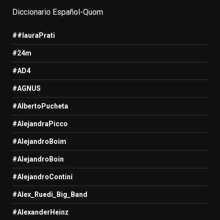
Diccionario Español-Quom
##lauraPrati
#24m
#AD4
#AGNUS
#AlbertoPucheta
#AlejandraPicco
#AlejandroBoim
#AlejandroBoin
#AlejandroContini
#Alex_Ruedi_Big_Band
#AlexanderHeinz