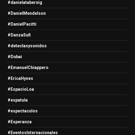
#danielatabernig
#DanielMendelson
#DanielPacitti
#DanzaSufi
#deteclasysonidos
#Dubai
#EmanuelChiappero
#EricaHynes
#EspacioLoa
#espatula
#espectaculos
#Esperanza
#EventosInternacionales