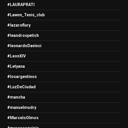
#LAURAPRATI
#Lawnn_Tenis_club
#lazaroflury
#leandrospetich
#leonardoDavinci
#LeonXIV
#Letyana
#losargentinos
#LuzDeCiudad
#mancha
#manuelmudry
#MarceloOlmos
#marcosaguinis