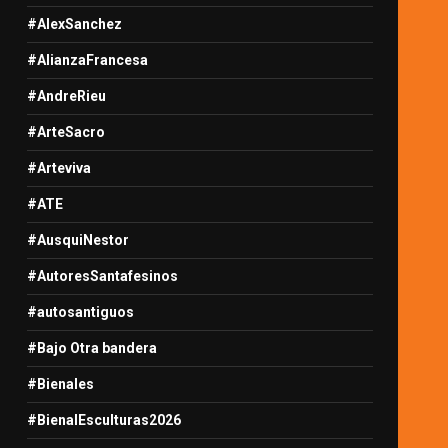
#AlexSanchez
#AlianzaFrancesa
#AndreRieu
#ArteSacro
#Arteviva
#ATE
#AusquiNestor
#AutoresSantafesinos
#autosantiguos
#Bajo Otra bandera
#Bienales
#BienalEsculturas2026