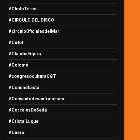
#CholoTerco
#CIRCULO DEL DISCO
#circuloOficialesdelMar
#Cirlot
#ClaudiaFigura
#Colomé
#congresoculturaCGT
#Conunobasta
#Conventodesanfrancisco
#CorcelesDeSeda
#CristalLuque
#Cuero