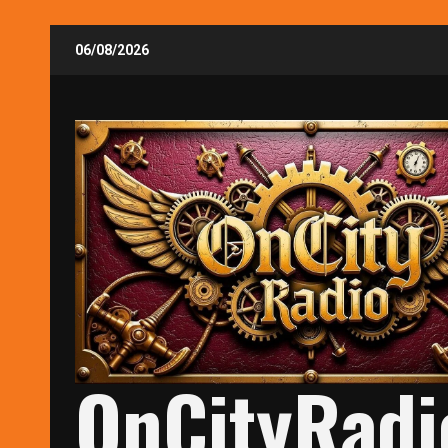
Skip
06/08/2026
to
content
OnCityRadi