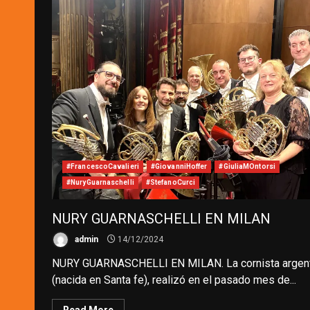
#FrancescoCavalieri
#GiovanniHoffer
#GiuliaMOntorsi
#NuryGuarnaschelli
#StefanoCurci
NURY GUARNASCHELLI EN MILAN
admin
14/12/2024
NURY GUARNASCHELLI EN MILAN. La cornista argen
(nacida en Santa fe), realizó en el pasado mes de...
Read More