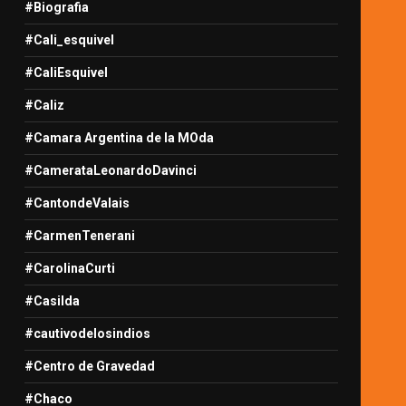
#Biografia
#Cali_esquivel
#CaliEsquivel
#Caliz
#Camara Argentina de la MOda
#CamerataLeonardoDavinci
#CantondeValais
#CarmenTenerani
#CarolinaCurti
#Casilda
#cautivodelosindios
#Centro de Gravedad
#Chaco