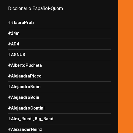
Diccionario Español-Quom
##lauraPrati
#24m
#AD4
#AGNUS
#AlbertoPucheta
#AlejandraPicco
#AlejandroBoim
#AlejandroBoin
#AlejandroContini
#Alex_Ruedi_Big_Band
#AlexanderHeinz