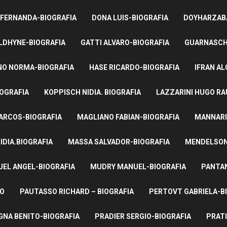
 FERNANDA-BIOGRAFIA
DONA LUIS-BIOGRAFIA
DOYHARZABA
LDHYNE-BIOGRAFIA
GATTI ALVARO-BIOGRAFIA
GUARNASCHE
NO NORMA-BIOGRAFIA
HASE RICARDO-BIOGRAFIA
IFRAN AL
IOGRAFIA
KOPPISCH NIDIA. BIOGRAFIA
LAZZARINI HUGO RA
ARCOS-BIOGRAFIA
MAGLIANO FABIAN-BIOGRAFIA
MANNARI
IDIA.BIOGRAFIA
MASSA SALVADOR-BIOGRAFIA
MENDELSON 
UEL ANGEL-BIOGRAFIA
MUDRY MANUEL-BIOGRAFIA
PANTAN
TO
PAUTASSO RICHARD – BIOGRAFIA
PERTOVT GABRIELA-B
NA BENITO-BIOGRAFIA
PRADIER SERGIO-BIOGRAFIA
PRATI