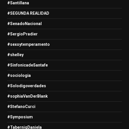
#Santillana
#SEGUNDA REALIDAD
#SenadoNacional
#SergioPradier
#sexoytemperamento
#shelley
#SinfonicadeSantafe
#sociologia
#Solodigoverdades
#sophiaVanDerBlank
#StefanoCurci
#Symposium
#TabernigDaniela