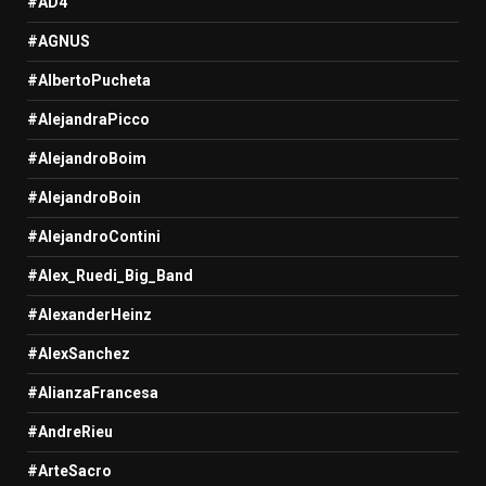
#AD4
#AGNUS
#AlbertoPucheta
#AlejandraPicco
#AlejandroBoim
#AlejandroBoin
#AlejandroContini
#Alex_Ruedi_Big_Band
#AlexanderHeinz
#AlexSanchez
#AlianzaFrancesa
#AndreRieu
#ArteSacro