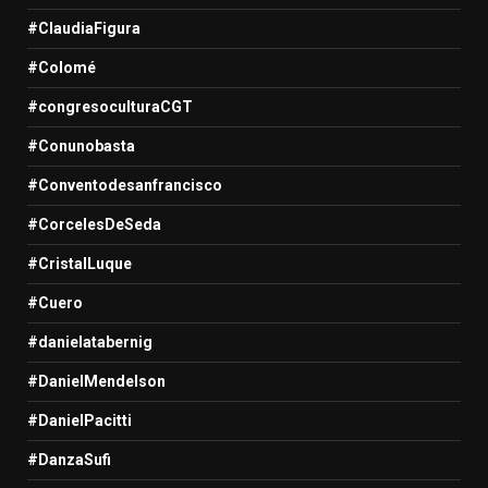
#ClaudiaFigura
#Colomé
#congresoculturaCGT
#Conunobasta
#Conventodesanfrancisco
#CorcelesDeSeda
#CristalLuque
#Cuero
#danielatabernig
#DanielMendelson
#DanielPacitti
#DanzaSufi