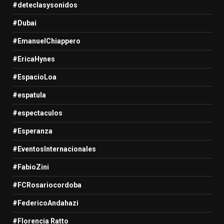
#deteclasysonidos
#Dubai
#EmanuelChiappero
#EricaHynes
#EspacioLoa
#espatula
#espectaculos
#Esperanza
#EventosInternacionales
#FabioZini
#FCRosariocordoba
#FedericoAndahazi
#Florencia Ratto