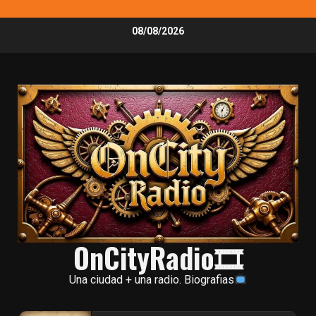
Skip
08/08/2026
to
content
OnCityRadio🎞
Una ciudad + una radio. Biografias