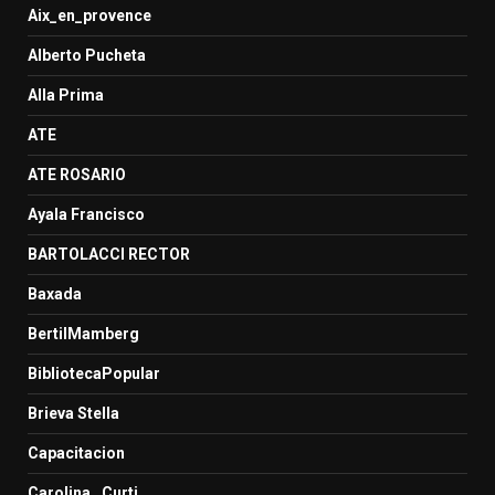
Aix_en_provence
Alberto Pucheta
Alla Prima
ATE
ATE ROSARIO
Ayala Francisco
BARTOLACCI RECTOR
Baxada
BertilMamberg
BibliotecaPopular
Brieva Stella
Capacitacion
Carolina _Curti