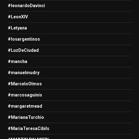
#leonardoDavinci
#LeonXIV
#Letyana
#losargentinos
#LuzDeCiudad
#mancha
#manuelmudry
#MarceloOlmos
#marcosaguinis
#margaretmead
#MarianaTurchio
#MariaTeresaCibils