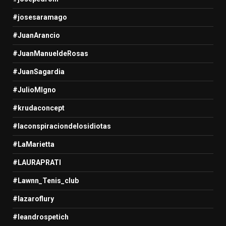
#josesaramago
#JuanArancio
#JuanManueldeRosas
#JuanSagardia
#JulioMIgno
#krudaconcept
#laconspiraciondelosidiotas
#LaMarietta
#LAURAPRATI
#Lawnn_Tenis_club
#lazaroflury
#leandrospetich