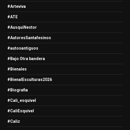
#Arteviva
#ATE
#AusquiNestor
#AutoresSantafesinos
#autosantiguos
#Bajo Otra bandera
#Bienales
#BienalEsculturas2026
#Biografia
#Cali_esquivel
#CaliEsquivel
#Caliz