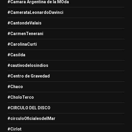
#Camara Argentina de la MOda
#CamerataLeonardoDavinci
#CantondeValais
#CarmenTenerani
#CarolinaCurti
#Casilda
#cautivodelosindios
#Centro de Gravedad
#Chaco
#CholoTerco
#CIRCULO DEL DISCO
#circuloOficialesdelMar
#Cirlot