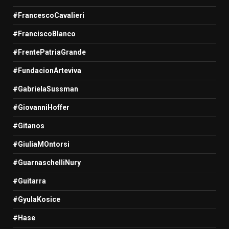
#FrancescoCavalieri
#FranciscoBlanco
#FrentePatriaGrande
#FundacionArteviva
#GabrielaSussman
#GiovanniHoffer
#Gitanos
#GiuliaMOntorsi
#GuarnaschelliNury
#Guitarra
#GyulaKosice
#Hase