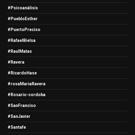
#Psicoanálisis
#PuebloEsther
#PuertoPreciso
#RafaelBielsa
#RaulMatas
#Ravera
#RicardoHase
#rosaMariaRavera
#Rosario-cordoba
#SanFranciso
#SanJavier
#Santafe