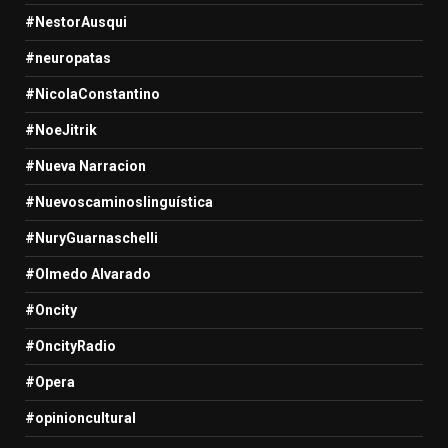
#NestorAusqui
#neuropatas
#NicolaConstantino
#NoeJitrik
#Nueva Narracion
#Nuevoscaminoslinguística
#NuryGuarnaschelli
#Olmedo Alvarado
#Oncity
#OncityRadio
#Opera
#opinioncultural