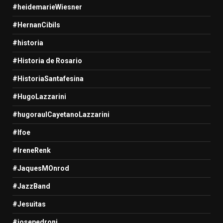
#heidemarieWiesner
#HernanCibils
#historia
#Historia de Rosario
#HistoriaSantafesina
#HugoLazzarini
#hugoraulCayetanoLazzarini
#Ifoe
#IreneRenk
#JaquesMOnrod
#JazzBand
#Jesuitas
#josepedroni