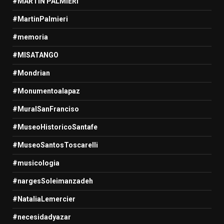
#MARTIN PALMIERI
#MartinPalmieri
#memoria
#MISATANGO
#Mondrian
#Monumentoalapaz
#MuralSanFranciso
#MuseoHistoricoSantafe
#MuseoSantosToscarelli
#musicologia
#nargesSoleimanzadeh
#NataliaLemercier
#necesidadyazar