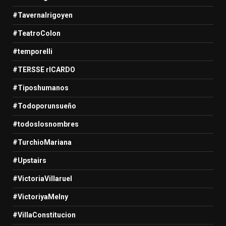
#TavernaIrigoyen
#TeatroColon
#temporelli
#TERSSE rICARDO
#Tiposhumanos
#Todoporunsueño
#todoslosnombres
#TurchioMariana
#Upstairs
#VictoriaVillaruel
#VictoriyaMelny
#VillaConstitucion