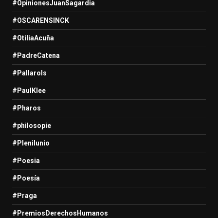
#OpinionesJuanSagardia
#OSCARENSINCK
#OtiliaAcuña
#PadreCatena
#Pallarols
#PaulKlee
#Pharos
#philosopie
#Plenilunio
#Poesia
#Poesía
#Praga
#PremiosDerechosHumanos