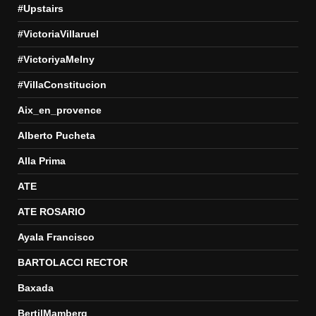
#Upstairs
#VictoriaVillaruel
#VictoriyaMelny
#VillaConstitucion
Aix_en_provence
Alberto Pucheta
Alla Prima
ATE
ATE ROSARIO
Ayala Francisco
BARTOLACCI RECTOR
Baxada
BertilMamberg