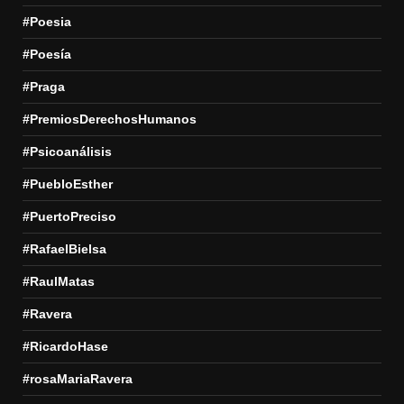
#Poesia
#Poesía
#Praga
#PremiosDerechosHumanos
#Psicoanálisis
#PuebloEsther
#PuertoPreciso
#RafaelBielsa
#RaulMatas
#Ravera
#RicardoHase
#rosaMariaRavera