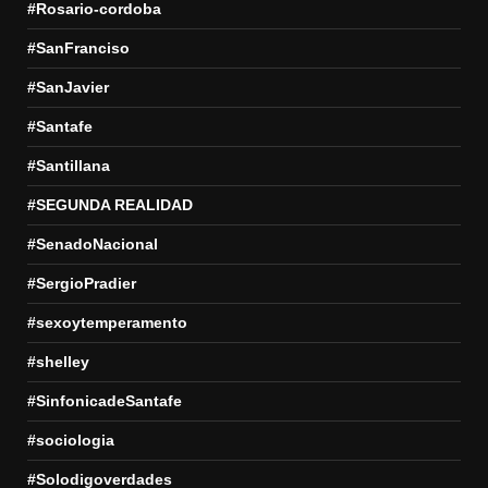
#Rosario-cordoba
#SanFranciso
#SanJavier
#Santafe
#Santillana
#SEGUNDA REALIDAD
#SenadoNacional
#SergioPradier
#sexoytemperamento
#shelley
#SinfonicadeSantafe
#sociologia
#Solodigoverdades