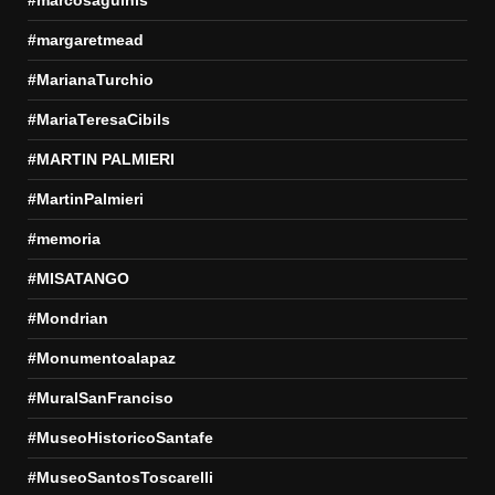
#margaretmead
#MarianaTurchio
#MariaTeresaCibils
#MARTIN PALMIERI
#MartinPalmieri
#memoria
#MISATANGO
#Mondrian
#Monumentoalapaz
#MuralSanFranciso
#MuseoHistoricoSantafe
#MuseoSantosToscarelli