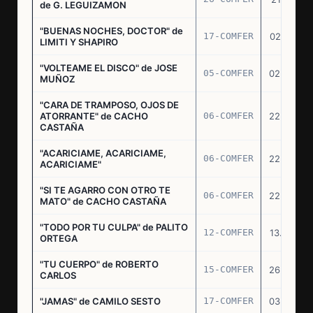
de G. LEGUIZAMON
"BUENAS NOCHES, DOCTOR" de
17-COMFER
02.01.76
LIMITI Y SHAPIRO
"VOLTEAME EL DISCO" de JOSE
05-COMFER
02.02.76
MUÑOZ
"CARA DE TRAMPOSO, OJOS DE
ATORRANTE" de CACHO
06-COMFER
22.04.76
CASTAÑA
"ACARICIAME, ACARICIAME,
06-COMFER
22.04.76
ACARICIAME"
"SI TE AGARRO CON OTRO TE
06-COMFER
22.04.76
MATO" de CACHO CASTAÑA
"TODO POR TU CULPA" de PALITO
12-COMFER
13.05.76
ORTEGA
"TU CUERPO" de ROBERTO
15-COMFER
26.05.76
CARLOS
"JAMAS" de CAMILO SESTO
17-COMFER
03.06.76