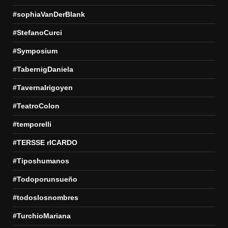
#sophiaVanDerBlank
#StefanoCurci
#Symposium
#TabernigDaniela
#TavernaIrigoyen
#TeatroColon
#temporelli
#TERSSE rICARDO
#Tiposhumanos
#Todoporunsueño
#todoslosnombres
#TurchioMariana