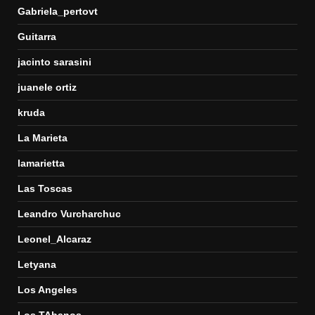
Gabriela_pertovt
Guitarra
jacinto sarasini
juanele ortiz
kruda
La Marieta
lamarietta
Las Toscas
Leandro Vurcharchuc
Leonel_Alcaraz
Letyana
Los Angeles
Los TAbanos