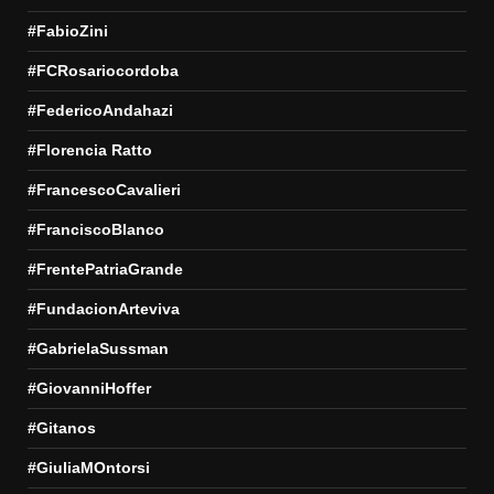
#FabioZini
#FCRosariocordoba
#FedericoAndahazi
#Florencia Ratto
#FrancescoCavalieri
#FranciscoBlanco
#FrentePatriaGrande
#FundacionArteviva
#GabrielaSussman
#GiovanniHoffer
#Gitanos
#GiuliaMOntorsi