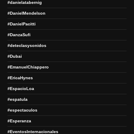
#danielatabernig
#DanielMendelson
#DanielPacitti
#DanzaSufi
#deteclasysonidos
#Dubai
#EmanuelChiappero
#EricaHynes
#EspacioLoa
#espatula
#espectaculos
#Esperanza
#EventosInternacionales