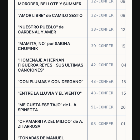
32-COMFER
09.09.76
MORODER, BELLOTE Y SUMMER
"AMOR LIBRE" de CAMILO SESTO
32-COMFER
09.09.76
"NUESTRO PUEBLO" de
38-COMFER
12.10.76
CARDENAL Y AMER
"MAMITA, NO" por SABINA
39-COMFER
15.10.76
CHUPINIK
"HOMENAJE A HERNAN
FIGUEROA REYES - SUS ULTIMAS
42-COMFER
04.11.76
CANCIONES"
"CON PLUMAS Y CON DESGANO"
43-COMFER
15.11.76
"ENTRE LA LLUVIA Y EL VIENTO"
43-COMFER
15.11.76
"ME GUSTA ESE TAJO" de L. A.
51-COMFER
26.12.76
SPINETTA
"CHAMARRITA DEL MILICO" de A.
03-COMFER
01.02.77
ZITARROSA
"TONADAS DE MANUEL