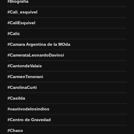
#Biografia
#Cali_esquivel
#CaliEsquivel
#Caliz
#Camara Argentina de la MOda
#CamerataLeonardoDavinci
#CantondeValais
#CarmenTenerani
#CarolinaCurti
#Casilda
#cautivodelosindios
#Centro de Gravedad
#Chaco