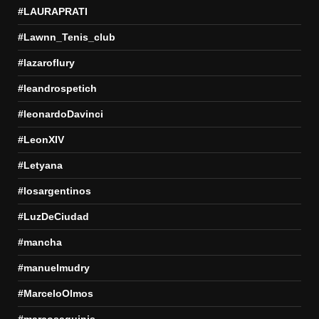
#LAURAPRATI
#Lawnn_Tenis_club
#lazaroflury
#leandrospetich
#leonardoDavinci
#LeonXIV
#Letyana
#losargentinos
#LuzDeCiudad
#mancha
#manuelmudry
#MarceloOlmos
#marcosaguinis