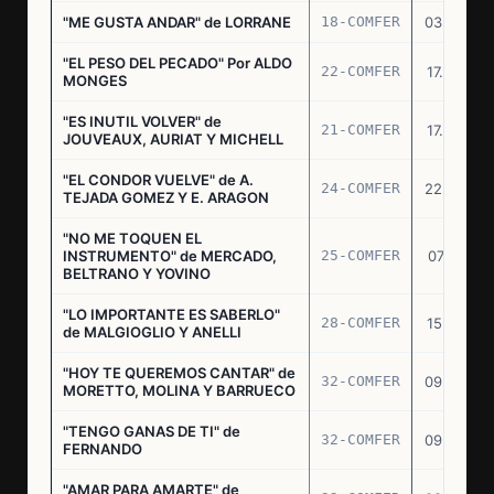
"ME GUSTA ANDAR" de LORRANE
18-COMFER
03.06.76
"EL PESO DEL PECADO" Por ALDO
22-COMFER
17.06.76
MONGES
"ES INUTIL VOLVER" de
21-COMFER
17.06.76
JOUVEAUX, AURIAT Y MICHELL
"EL CONDOR VUELVE" de A.
24-COMFER
22.06.76
TEJADA GOMEZ Y E. ARAGON
"NO ME TOQUEN EL
INSTRUMENTO" de MERCADO,
25-COMFER
07.07.76
BELTRANO Y YOVINO
"LO IMPORTANTE ES SABERLO"
28-COMFER
15.07.76
de MALGIOGLIO Y ANELLI
"HOY TE QUEREMOS CANTAR" de
32-COMFER
09.09.76
MORETTO, MOLINA Y BARRUECO
"TENGO GANAS DE TI" de
32-COMFER
09.09.76
FERNANDO
"AMAR PARA AMARTE" de