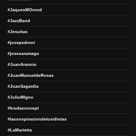
#JaquesMOnrod
#JazzBand
#Jesuitas
#josepedroni
#josesaramago
#JuanArancio
#JuanManueldeRosas
#JuanSagardia
#JulioMIgno
#krudaconcept
#laconspiraciondelosidiotas
#LaMarietta