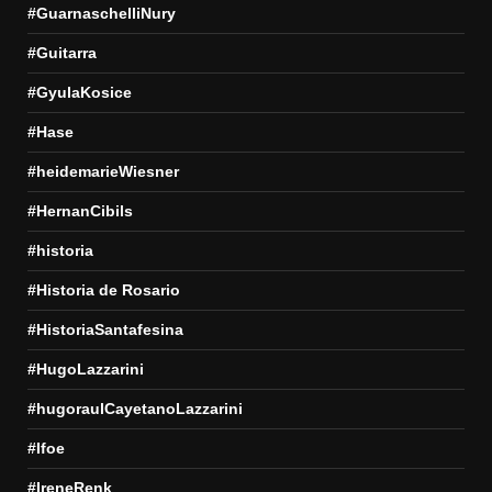
#GuarnaschelliNury
#Guitarra
#GyulaKosice
#Hase
#heidemarieWiesner
#HernanCibils
#historia
#Historia de Rosario
#HistoriaSantafesina
#HugoLazzarini
#hugoraulCayetanoLazzarini
#Ifoe
#IreneRenk