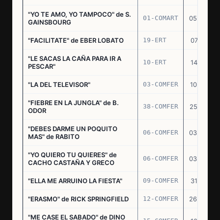
"YO TE AMO, YO TAMPOCO" de S.
01-COMART
05.02.70
GAINSBOURG
"FACILITATE" de EBER LOBATO
19-ERT
07.10.70
"LE SACAS LA CAÑA PARA IR A
10-ERT
14.07.71
PESCAR"
"LA DEL TELEVISOR"
03-COMFER
10.01.73
"FIEBRE EN LA JUNGLA" de B.
38-COMFER
25.10.73
ODOR
"DEBES DARME UN POQUITO
06-COMFER
03.05.74
MAS" de RABITO
"YO QUIERO TU QUIERES" de
06-COMFER
03.05.74
CACHO CASTAÑA Y GRECO
"ELLA ME ARRUINO LA FIESTA"
09-COMFER
31.07.74
"ERASMO" de RICK SPRINGFIELD
12-COMFER
26.09.74
"ME CASE EL SABADO" de DINO