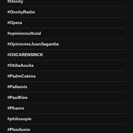
#Oncity
#OncityRadio
#Opera
#opinioncultural
#OpinionesJuanSagardia
#OSCARENSINCK
#OtiliaAcuña
#PadreCatena
#Pallarols
#PaulKlee
#Pharos
#philosopie
#Plenilunio