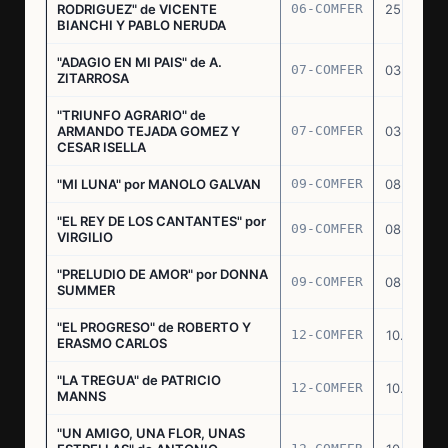
RODRIGUEZ" de VICENTE
06-COMFER
25.02.77
BIANCHI Y PABLO NERUDA
"ADAGIO EN MI PAIS" de A.
07-COMFER
03.03.77
ZITARROSA
"TRIUNFO AGRARIO" de
ARMANDO TEJADA GOMEZ Y
07-COMFER
03.03.77
CESAR ISELLA
"MI LUNA" por MANOLO GALVAN
09-COMFER
08.03.77
"EL REY DE LOS CANTANTES" por
09-COMFER
08.03.77
VIRGILIO
"PRELUDIO DE AMOR" por DONNA
09-COMFER
08.03.77
SUMMER
"EL PROGRESO" de ROBERTO Y
12-COMFER
10.03.77
ERASMO CARLOS
"LA TREGUA" de PATRICIO
12-COMFER
10.03.77
MANNS
"UN AMIGO, UNA FLOR, UNAS