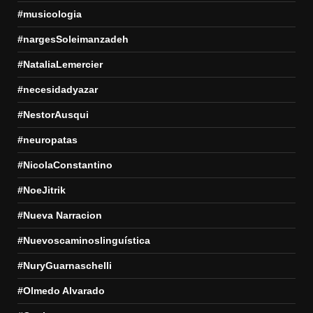
#musicologia
#nargesSoleimanzadeh
#NataliaLemercier
#necesidadyazar
#NestorAusqui
#neuropatas
#NicolaConstantino
#NoeJitrik
#Nueva Narracion
#Nuevoscaminoslinguística
#NuryGuarnaschelli
#Olmedo Alvarado