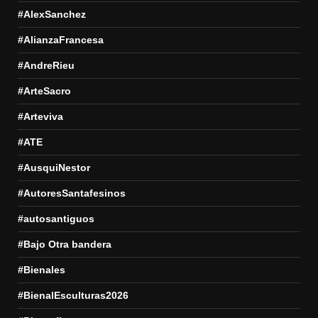
#AlexSanchez
#AlianzaFrancesa
#AndreRieu
#ArteSacro
#Arteviva
#ATE
#AusquiNestor
#AutoresSantafesinos
#autosantiguos
#Bajo Otra bandera
#Bienales
#BienalEsculturas2026