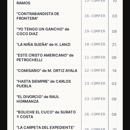
15-COMFER
10.10.74
RAMOS
"CONTRABANDISTA DE
16-COMFER
03.12.74
FRONTERA"
"YO TENGO UN GANCHO" de
19-COMFER
09.01.75
COCO DIAZ
"LA NIÑA SUEÑA" de H. LANZI
10-COMFER
21.03.75
"ESTE CRISTO AMERICANO" de
11-COMFER
09.04.75
PETROCHELLI
"COMISARIO" de M. ORTIZ AYALA
22-COMFER
14.07.75
"HASTA SIEMPRE" de CARLOS
23-COMFER
03.09.75
PUEBLA
"EL DIVORCIO" de RAUL
23-COMFER
09.09.75
HORMANZA
"BOLICHE EL CUCO" de SURATO
26-COMFER
09.09.75
Y COSTA
"LA CARPETA DEL EXPEDIENTE"
26-COMFER
21.10.75