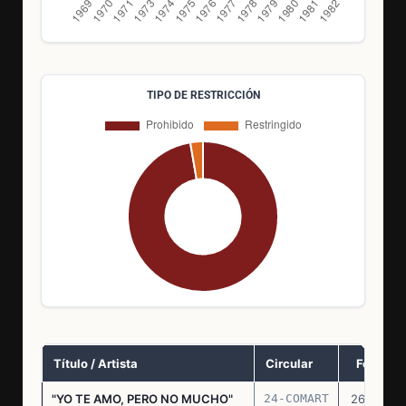
TIPO DE RESTRICCIÓN
Título / Artista
Circular
Fecha
"YO TE AMO, PERO NO MUCHO"
24-COMART
26.11.69