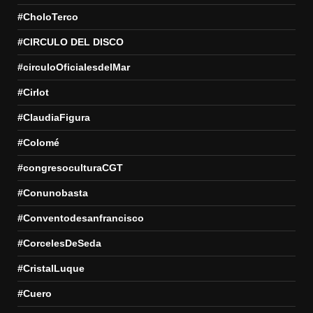
#CholoTerco
#CIRCULO DEL DISCO
#circuloOficialesdelMar
#Cirlot
#ClaudiaFigura
#Colomé
#congresoculturaCGT
#Conunobasta
#Conventodesanfrancisco
#CorcelesDeSeda
#CristalLuque
#Cuero