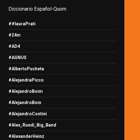
Diccionario Español-Quom
##lauraPrati
#24m
#AD4
#AGNUS
#AlbertoPucheta
#AlejandraPicco
#AlejandroBoim
#AlejandroBoin
#AlejandroContini
#Alex_Ruedi_Big_Band
#AlexanderHeinz