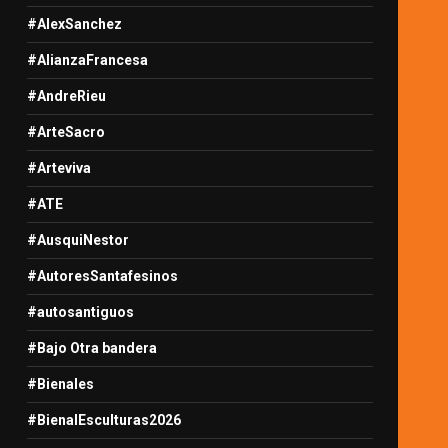
#AlexSanchez
#AlianzaFrancesa
#AndreRieu
#ArteSacro
#Arteviva
#ATE
#AusquiNestor
#AutoresSantafesinos
#autosantiguos
#Bajo Otra bandera
#Bienales
#BienalEsculturas2026