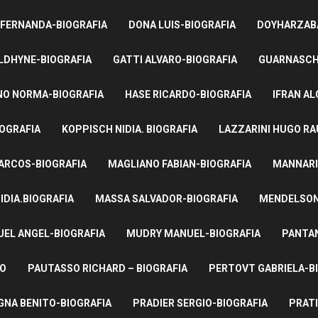
 FERNANDA-BIOGRAFIA
DONA LUIS-BIOGRAFIA
DOYHARZABA
LDHYNE-BIOGRAFIA
GATTI ALVARO-BIOGRAFIA
GUARNASCHE
NO NORMA-BIOGRAFIA
HASE RICARDO-BIOGRAFIA
IFRAN AL
IOGRAFIA
KOPPISCH NIDIA. BIOGRAFIA
LAZZARINI HUGO RA
ARCOS-BIOGRAFIA
MAGLIANO FABIAN-BIOGRAFIA
MANNARI
IDIA.BIOGRAFIA
MASSA SALVADOR-BIOGRAFIA
MENDELSON 
UEL ANGEL-BIOGRAFIA
MUDRY MANUEL-BIOGRAFIA
PANTAN
TO
PAUTASSO RICHARD – BIOGRAFIA
PERTOVT GABRIELA-B
NA BENITO-BIOGRAFIA
PRADIER SERGIO-BIOGRAFIA
PRATI