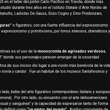
5 en el taller del pintor Carlo Pacífico en Trieste, donde más
studió durante tres años en el Istituto Statale d´Arte Nordio de
ianutto, Ladislao De Gauss, Enzo Cogno y Dino Predonzani,
iguras”
o figurativo, con una fuerte influencia del expresionismo .
expresionismo y primitivismo, por tonos intensos, dramáticos 
tivas es el uso de la
monocromía de agrisados verdosos
,
” donde sus personajes parecen emerger de la oscuridad .
ica de sus inicios dio lugar a una visión más benévola de la vid
 ironía y candor . Fue un habitué de los museos Santafesinos y
un lado, bebe del arte figurativo contemporáneo italiano y europeo
mona) . Por otro lado, su encuentro con el arte latinoamericano
ensual y sanguínea” y la capacidad de expresarse tanto de forma
 lo definió como
“un pintor del mundo”
. Asiduo concurrente de