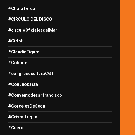
#CholoTerco
#CIRCULO DEL DISCO
#circuloOficialesdelMar
#Cirlot
#ClaudiaFigura
#Colomé
#congresoculturaCGT
#Conunobasta
#Conventodesanfrancisco
#CorcelesDeSeda
#CristalLuque
#Cuero