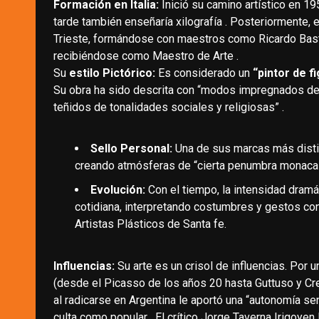
Formación en Italia:
Inició su camino artístico en 195
tarde también enseñaría xilografía . Posteriormente, e
Trieste, formándose con maestros como Ricardo Bast
recibiéndose como Maestro de Arte .
Su
estilo Pictórico:
Es considerado un
“pintor de f
Su obra ha sido descrita con “modos impregnados de 
teñidos de tonalidades sociales y religiosas” .
Sello Personal:
Una de sus marcas más distin
creando atmósferas de “cierta penumbra monacal
Evolución:
Con el tiempo, la intensidad dramát
cotidiana, interpretando costumbres y gestos con
Artistas Plásticos de Santa fe.
Influencias:
Su arte es un crisol de influencias. Por 
(desde el Picasso de los años 20 hasta Guttuso y Cre
al radicarse en Argentina le aportó una “autonomía s
culta como popular . El crítico Jorge Taverna Irigoyen