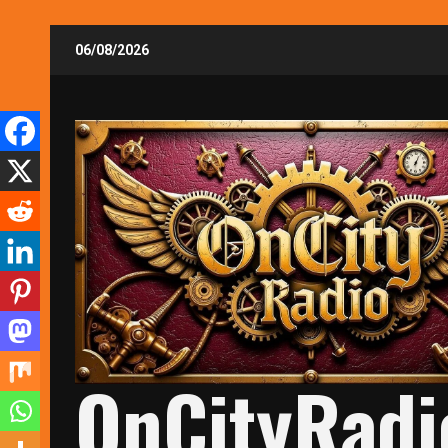
Skip
06/08/2026
to
content
OnCityRadi