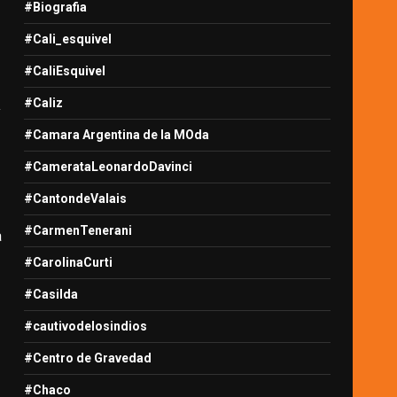
#Biografia
#Cali_esquivel
#CaliEsquivel
#Caliz
y
#Camara Argentina de la MOda
#CamerataLeonardoDavinci
#CantondeValais
#CarmenTenerani
a
#CarolinaCurti
#Casilda
#cautivodelosindios
#Centro de Gravedad
#Chaco