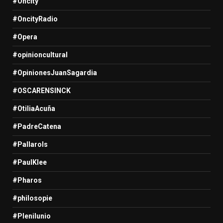
#Oncity
#OncityRadio
#Opera
#opinioncultural
#OpinionesJuanSagardia
#OSCARENSINCK
#OtiliaAcuña
#PadreCatena
#Pallarols
#PaulKlee
#Pharos
#philosopie
#Plenilunio