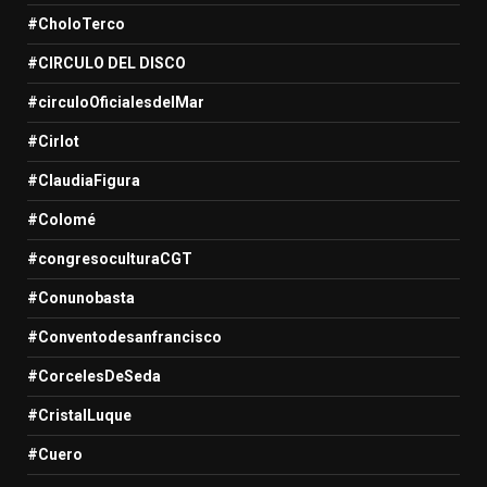
#CholoTerco
#CIRCULO DEL DISCO
#circuloOficialesdelMar
#Cirlot
#ClaudiaFigura
#Colomé
#congresoculturaCGT
#Conunobasta
#Conventodesanfrancisco
#CorcelesDeSeda
#CristalLuque
#Cuero