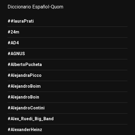
Diccionario Español-Quom
##lauraPrati
#24m
#AD4
#AGNUS
#AlbertoPucheta
#AlejandraPicco
#AlejandroBoim
#AlejandroBoin
#AlejandroContini
#Alex_Ruedi_Big_Band
#AlexanderHeinz