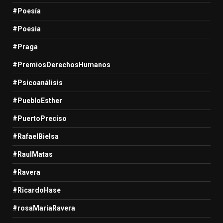
#Poesía
#Poesia
#Praga
#PremiosDerechosHumanos
#Psicoanálisis
#PuebloEsther
#PuertoPreciso
#RafaelBielsa
#RaulMatas
#Ravera
#RicardoHase
#rosaMariaRavera