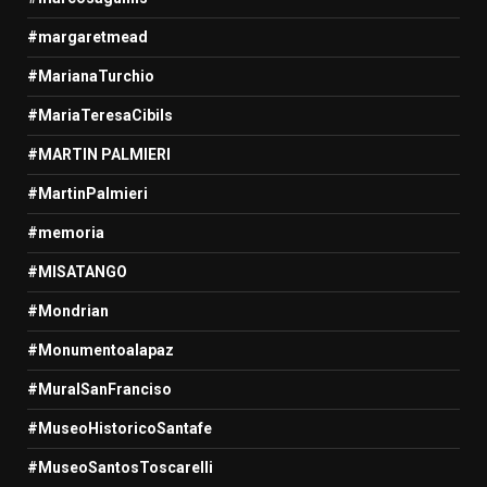
#margaretmead
#MarianaTurchio
#MariaTeresaCibils
#MARTIN PALMIERI
#MartinPalmieri
#memoria
#MISATANGO
#Mondrian
#Monumentoalapaz
#MuralSanFranciso
#MuseoHistoricoSantafe
#MuseoSantosToscarelli