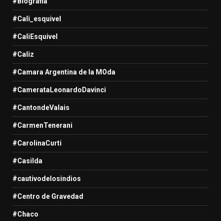
#Biografia
#Cali_esquivel
#CaliEsquivel
#Caliz
#Camara Argentina de la MOda
#CamerataLeonardoDavinci
#CantondeValais
#CarmenTenerani
#CarolinaCurti
#Casilda
#cautivodelosindios
#Centro de Gravedad
#Chaco