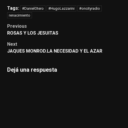
Tags:
#DanielOtero
#HugoLazzarini
#oncityradio
renacimiento
Post
Previous
navigation
ROSAS Y LOS JESUITAS
Next
JAQUES MONROD.LA NECESIDAD Y EL AZAR
Dejá una respuesta