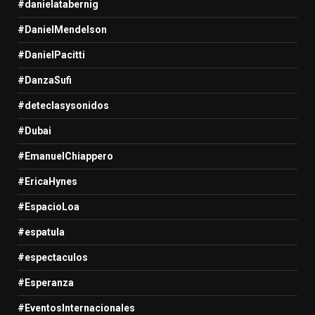
#danielatabernig
#DanielMendelson
#DanielPacitti
#DanzaSufi
#deteclasysonidos
#Dubai
#EmanuelChiappero
#EricaHynes
#EspacioLoa
#espatula
#espectaculos
#Esperanza
#EventosInternacionales