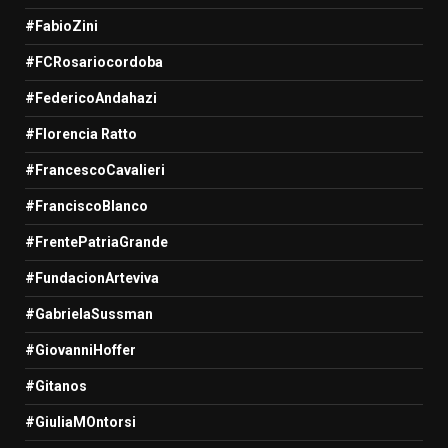
#FabioZini
#FCRosariocordoba
#FedericoAndahazi
#Florencia Ratto
#FrancescoCavalieri
#FranciscoBlanco
#FrentePatriaGrande
#FundacionArteviva
#GabrielaSussman
#GiovanniHoffer
#Gitanos
#GiuliaMOntorsi