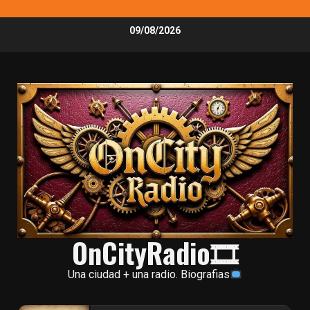
Skip
09/08/2026
to
content
OnCityRadio🎞
Una ciudad + una radio. Biografias