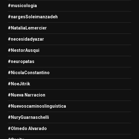
#musicologia
#nargesSoleimanzadeh
#NataliaLemercier
#necesidadyazar
#NestorAusqui
#neuropatas
#NicolaConstantino
#NoeJitrik
#Nueva Narracion
#Nuevoscaminoslinguística
#NuryGuarnaschelli
#Olmedo Alvarado