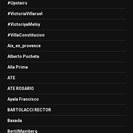
#Upstairs
#VictoriaVillaruel
#VictoriyaMelny
#VillaConstitucion
Aix_en_provence
Alberto Pucheta
Alla Prima
ATE
ATE ROSARIO
Ayala Francisco
BARTOLACCI RECTOR
Baxada
BertilMamberg