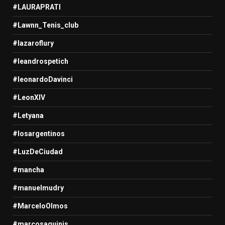
#LAURAPRATI
#Lawnn_Tenis_club
#lazaroflury
#leandrospetich
#leonardoDavinci
#LeonXIV
#Letyana
#losargentinos
#LuzDeCiudad
#mancha
#manuelmudry
#MarceloOlmos
#marcosaguinis