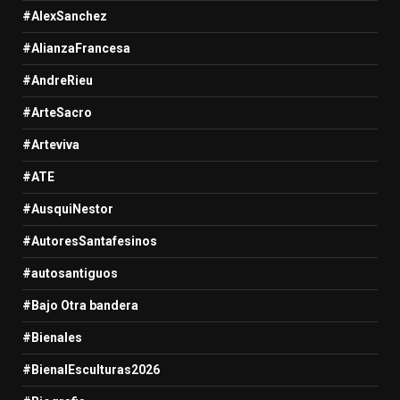
#AlexSanchez
#AlianzaFrancesa
#AndreRieu
#ArteSacro
#Arteviva
#ATE
#AusquiNestor
#AutoresSantafesinos
#autosantiguos
#Bajo Otra bandera
#Bienales
#BienalEsculturas2026