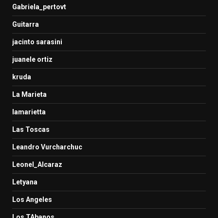
Gabriela_pertovt
Guitarra
jacinto sarasini
juanele ortiz
kruda
La Marieta
lamarietta
Las Toscas
Leandro Vurcharchuc
Leonel_Alcaraz
Letyana
Los Angeles
Los TAbanos