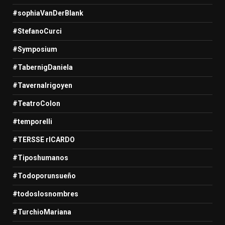
#sophiaVanDerBlank
#StefanoCurci
#Symposium
#TabernigDaniela
#TavernaIrigoyen
#TeatroColon
#temporelli
#TERSSE rICARDO
#Tiposhumanos
#Todoporunsueño
#todoslosnombres
#TurchioMariana