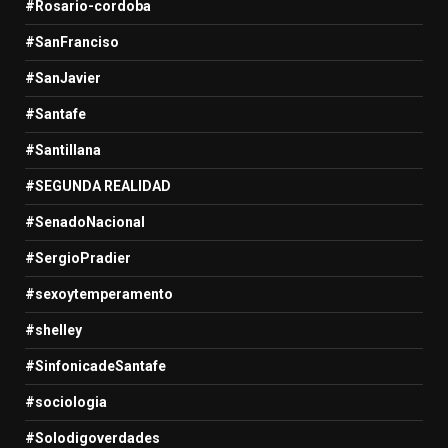
#Rosario-cordoba
#SanFranciso
#SanJavier
#Santafe
#Santillana
#SEGUNDA REALIDAD
#SenadoNacional
#SergioPradier
#sexoytemperamento
#shelley
#SinfonicadeSantafe
#sociologia
#Solodigoverdades