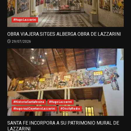
#HugoLazzarini
OBRA VIAJERA.SITGES ALBERGA OBRA DE LAZZARINI
29/07/2026
#HistoriaSantafesina
#HugoLazzarini
#hugoraulCayetanoLazzarini
#OncityRadio
SANTA FE INCORPORA A SU PATRIMONIO MURAL DE
LAZZARINI