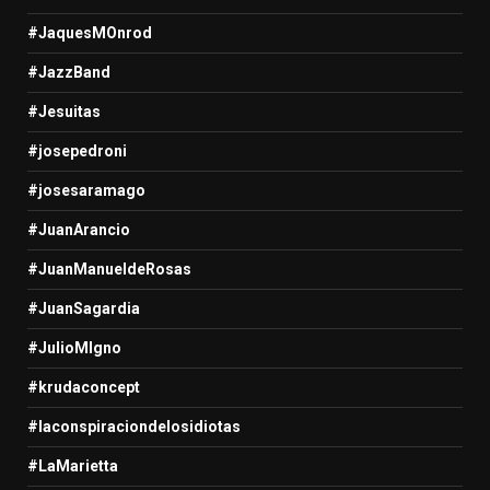
#JaquesMOnrod
#JazzBand
#Jesuitas
#josepedroni
#josesaramago
#JuanArancio
#JuanManueldeRosas
#JuanSagardia
#JulioMIgno
#krudaconcept
#laconspiraciondelosidiotas
#LaMarietta