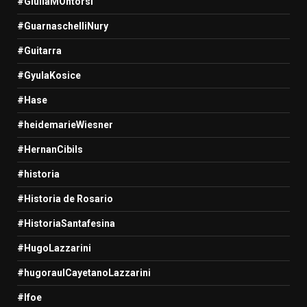
#GiuliaMOntorsi
#GuarnaschelliNury
#Guitarra
#GyulaKosice
#Hase
#heidemarieWiesner
#HernanCibils
#historia
#Historia de Rosario
#HistoriaSantafesina
#HugoLazzarini
#hugoraulCayetanoLazzarini
#Ifoe