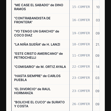
"ME CASE EL SABADO" de DINO
15-COMFER
10.10.74
RAMOS
"CONTRABANDISTA DE
16-COMFER
03.12.74
FRONTERA"
"YO TENGO UN GANCHO" de
19-COMFER
09.01.75
COCO DIAZ
"LA NIÑA SUEÑA" de H. LANZI
10-COMFER
21.03.75
"ESTE CRISTO AMERICANO" de
11-COMFER
09.04.75
PETROCHELLI
"COMISARIO" de M. ORTIZ AYALA
22-COMFER
14.07.75
"HASTA SIEMPRE" de CARLOS
23-COMFER
03.09.75
PUEBLA
"EL DIVORCIO" de RAUL
23-COMFER
09.09.75
HORMANZA
"BOLICHE EL CUCO" de SURATO
26-COMFER
09.09.75
Y COSTA