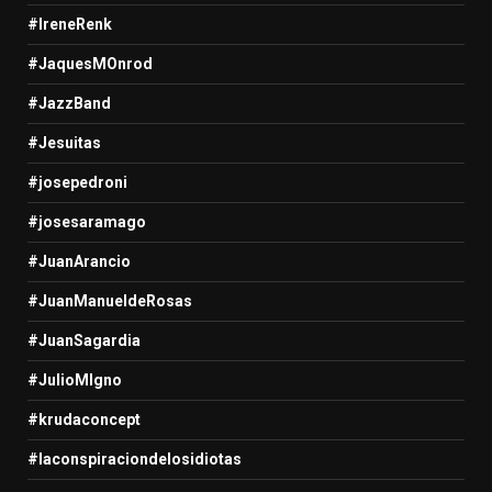
#IreneRenk
#JaquesMOnrod
#JazzBand
#Jesuitas
#josepedroni
#josesaramago
#JuanArancio
#JuanManueldeRosas
#JuanSagardia
#JulioMIgno
#krudaconcept
#laconspiraciondelosidiotas