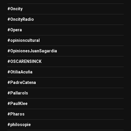
#Oncity
#OncityRadio
#Opera
#opinioncultural
#OpinionesJuanSagardia
#OSCARENSINCK
#OtiliaAcuña
#PadreCatena
#Pallarols
#PaulKlee
#Pharos
#philosopie