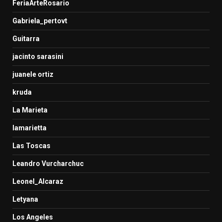
FeriaArteRosario
Gabriela_pertovt
Guitarra
jacinto sarasini
juanele ortiz
kruda
La Marieta
lamarietta
Las Toscas
Leandro Vurcharchuc
Leonel_Alcaraz
Letyana
Los Angeles