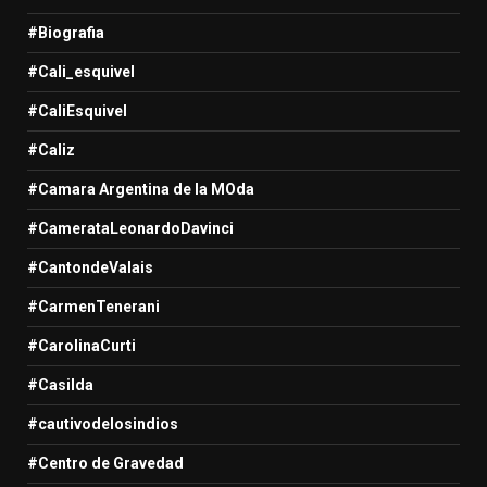
#Biografia
#Cali_esquivel
#CaliEsquivel
#Caliz
#Camara Argentina de la MOda
#CamerataLeonardoDavinci
#CantondeValais
#CarmenTenerani
#CarolinaCurti
#Casilda
#cautivodelosindios
#Centro de Gravedad