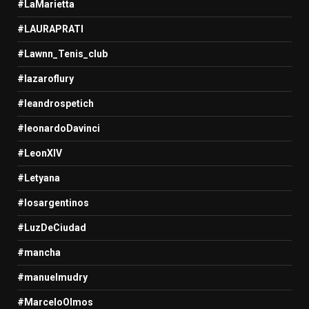
#LaMarietta
#LAURAPRATI
#Lawnn_Tenis_club
#lazaroflury
#leandrospetich
#leonardoDavinci
#LeonXIV
#Letyana
#losargentinos
#LuzDeCiudad
#mancha
#manuelmudry
#MarceloOlmos