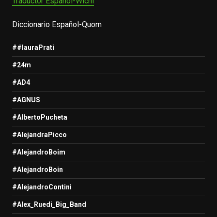
Traductor Español-Wichi
Diccionario Español-Quom
##lauraPrati
#24m
#AD4
#AGNUS
#AlbertoPucheta
#AlejandraPicco
#AlejandroBoim
#AlejandroBoin
#AlejandroContini
#Alex_Ruedi_Big_Band