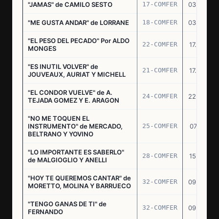
"JAMAS" de CAMILO SESTO
17-COMFER
03.06.76
"ME GUSTA ANDAR" de LORRANE
18-COMFER
03.06.76
"EL PESO DEL PECADO" Por ALDO
22-COMFER
17.06.76
MONGES
"ES INUTIL VOLVER" de
21-COMFER
17.06.76
JOUVEAUX, AURIAT Y MICHELL
"EL CONDOR VUELVE" de A.
24-COMFER
22.06.76
TEJADA GOMEZ Y E. ARAGON
"NO ME TOQUEN EL
INSTRUMENTO" de MERCADO,
25-COMFER
07.07.76
BELTRANO Y YOVINO
"LO IMPORTANTE ES SABERLO"
28-COMFER
15.07.76
de MALGIOGLIO Y ANELLI
"HOY TE QUEREMOS CANTAR" de
32-COMFER
09.09.76
MORETTO, MOLINA Y BARRUECO
"TENGO GANAS DE TI" de
32-COMFER
09.09.76
FERNANDO