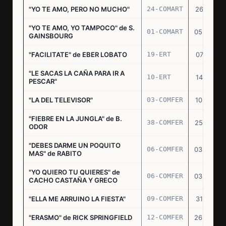
"YO TE AMO, PERO NO MUCHO"
24-COMART
26.11.69
"YO TE AMO, YO TAMPOCO" de S.
01-COMART
05.02.70
GAINSBOURG
"FACILITATE" de EBER LOBATO
19-ERT
07.10.70
"LE SACAS LA CAÑA PARA IR A
10-ERT
14.07.71
PESCAR"
"LA DEL TELEVISOR"
03-COMFER
10.01.73
"FIEBRE EN LA JUNGLA" de B.
38-COMFER
25.10.73
ODOR
"DEBES DARME UN POQUITO
06-COMFER
03.05.74
MAS" de RABITO
"YO QUIERO TU QUIERES" de
06-COMFER
03.05.74
CACHO CASTAÑA Y GRECO
"ELLA ME ARRUINO LA FIESTA"
09-COMFER
31.07.74
"ERASMO" de RICK SPRINGFIELD
12-COMFER
26.09.74