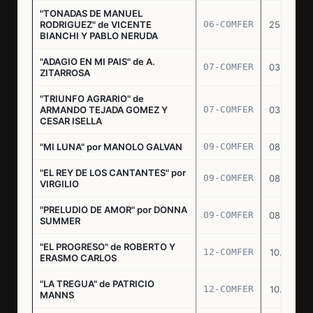
"TONADAS DE MANUEL
RODRIGUEZ" de VICENTE
06-COMFER
25.02.77
BIANCHI Y PABLO NERUDA
"ADAGIO EN MI PAIS" de A.
07-COMFER
03.03.77
ZITARROSA
"TRIUNFO AGRARIO" de
ARMANDO TEJADA GOMEZ Y
07-COMFER
03.03.77
CESAR ISELLA
"MI LUNA" por MANOLO GALVAN
09-COMFER
08.03.77
"EL REY DE LOS CANTANTES" por
09-COMFER
08.03.77
VIRGILIO
"PRELUDIO DE AMOR" por DONNA
09-COMFER
08.03.77
SUMMER
"EL PROGRESO" de ROBERTO Y
12-COMFER
10.03.77
ERASMO CARLOS
"LA TREGUA" de PATRICIO
12-COMFER
10.03.77
MANNS