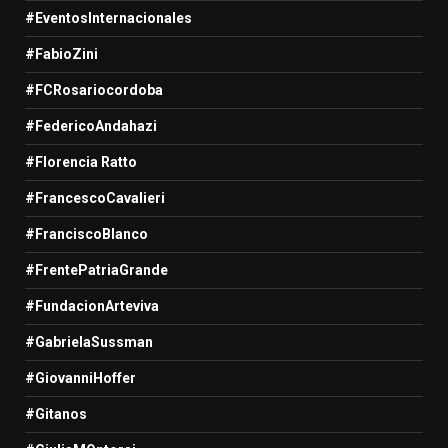
#EventosInternacionales
#FabioZini
#FCRosariocordoba
#FedericoAndahazi
#Florencia Ratto
#FrancescoCavalieri
#FranciscoBlanco
#FrentePatriaGrande
#FundacionArteviva
#GabrielaSussman
#GiovanniHoffer
#Gitanos