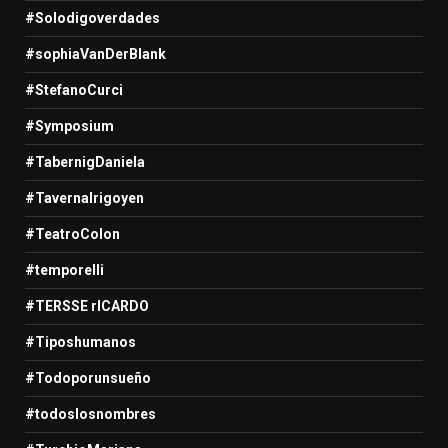
#Solodigoverdades
#sophiaVanDerBlank
#StefanoCurci
#Symposium
#TabernigDaniela
#TavernaIrigoyen
#TeatroColon
#temporelli
#TERSSE rICARDO
#Tiposhumanos
#Todoporunsueño
#todoslosnombres