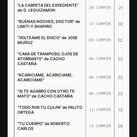
"LA CARPETA DEL EXPEDIENTE"
26-COMFER
21.10.75
de G. LEGUIZAMON
"BUENAS NOCHES, DOCTOR" de
17-COMFER
02.01.76
LIMITI Y SHAPIRO
"VOLTEAME EL DISCO" de JOSE
05-COMFER
02.02.76
MUÑOZ
"CARA DE TRAMPOSO, OJOS DE
ATORRANTE" de CACHO
06-COMFER
22.04.76
CASTAÑA
"ACARICIAME, ACARICIAME,
06-COMFER
22.04.76
ACARICIAME"
"SI TE AGARRO CON OTRO TE
06-COMFER
22.04.76
MATO" de CACHO CASTAÑA
"TODO POR TU CULPA" de PALITO
12-COMFER
13.05.76
ORTEGA
"TU CUERPO" de ROBERTO
15-COMFER
26.05.76
CARLOS