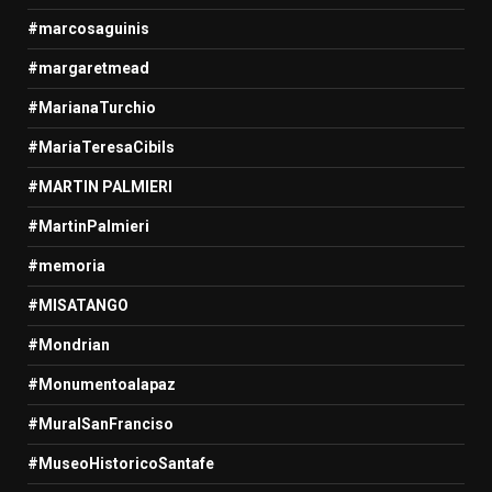
#marcosaguinis
#margaretmead
#MarianaTurchio
#MariaTeresaCibils
#MARTIN PALMIERI
#MartinPalmieri
#memoria
#MISATANGO
#Mondrian
#Monumentoalapaz
#MuralSanFranciso
#MuseoHistoricoSantafe