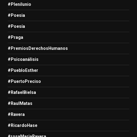
#Plenilunio
#Poesia
#Poesía
#Praga
#PremiosDerechosHumanos
#Psicoanálisis
#PuebloEsther
#PuertoPreciso
#RafaelBielsa
#RaulMatas
#Ravera
#RicardoHase
#rosaMariaRavera