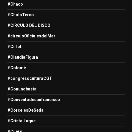
#Chaco
#CholoTerco
#CIRCULO DEL DISCO
#circuloOficialesdelMar
#Cirlot
#ClaudiaFigura
#Colomé
#congresoculturaCGT
#Conunobasta
#Conventodesanfrancisco
#CorcelesDeSeda
#CristalLuque
#Cuero