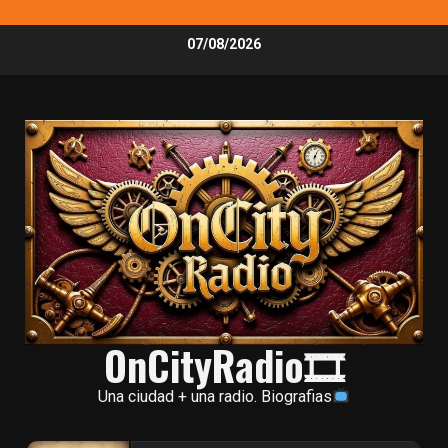
Skip
07/08/2026
to
content
OnCityRadio🎞
Una ciudad + una radio. Biografias