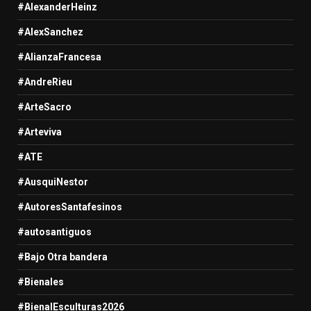
#AlexanderHeinz
#AlexSanchez
#AlianzaFrancesa
#AndreRieu
#ArteSacro
#Arteviva
#ATE
#AusquiNestor
#AutoresSantafesinos
#autosantiguos
#Bajo Otra bandera
#Bienales
#BienalEsculturas2026