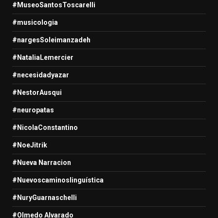
#MuseoSantosToscarelli
#musicologia
#nargesSoleimanzadeh
#NataliaLemercier
#necesidadyazar
#NestorAusqui
#neuropatas
#NicolaConstantino
#NoeJitrik
#Nueva Narracion
#Nuevoscaminoslinguística
#NuryGuarnaschelli
#Olmedo Alvarado