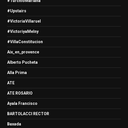
#TurchioMariana
#Upstairs
#VictoriaVillaruel
#VictoriyaMelny
#VillaConstitucion
Aix_en_provence
Alberto Pucheta
Alla Prima
ATE
ATE ROSARIO
Ayala Francisco
BARTOLACCI RECTOR
Baxada