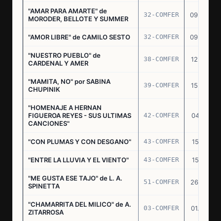
"AMAR PARA AMARTE" de
32-COMFER
09.09.76
MORODER, BELLOTE Y SUMMER
"AMOR LIBRE" de CAMILO SESTO
32-COMFER
09.09.76
"NUESTRO PUEBLO" de
38-COMFER
12.10.76
CARDENAL Y AMER
"MAMITA, NO" por SABINA
39-COMFER
15.10.76
CHUPINIK
"HOMENAJE A HERNAN
FIGUEROA REYES - SUS ULTIMAS
42-COMFER
04.11.76
CANCIONES"
"CON PLUMAS Y CON DESGANO"
43-COMFER
15.11.76
"ENTRE LA LLUVIA Y EL VIENTO"
43-COMFER
15.11.76
"ME GUSTA ESE TAJO" de L. A.
51-COMFER
26.12.76
SPINETTA
"CHAMARRITA DEL MILICO" de A.
03-COMFER
01.02.77
ZITARROSA