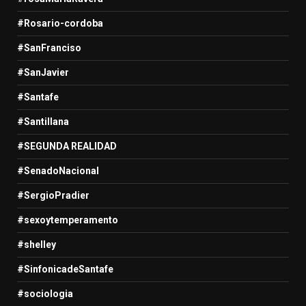
#Rosario-cordoba
#SanFranciso
#SanJavier
#Santafe
#Santillana
#SEGUNDA REALIDAD
#SenadoNacional
#SergioPradier
#sexoytemperamento
#shelley
#SinfonicadeSantafe
#sociologia