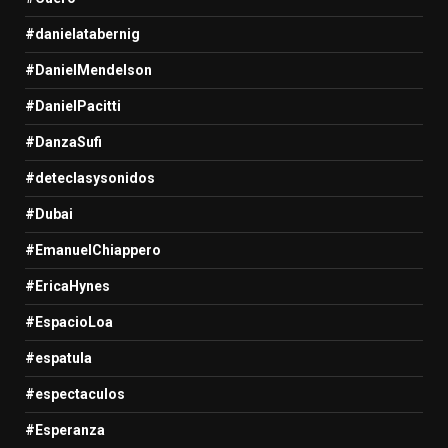
#danielatabernig
#DanielMendelson
#DanielPacitti
#DanzaSufi
#deteclasysonidos
#Dubai
#EmanuelChiappero
#EricaHynes
#EspacioLoa
#espatula
#espectaculos
#Esperanza