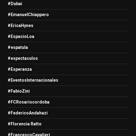
#Dubai
#EmanuelChiappero
#EricaHynes
#EspacioLoa
#espatula
#espectaculos
#Esperanza
#EventosInternacionales
#FabioZini
#FCRosariocordoba
#FedericoAndahazi
#Florencia Ratto
#FrancescoCavalieri