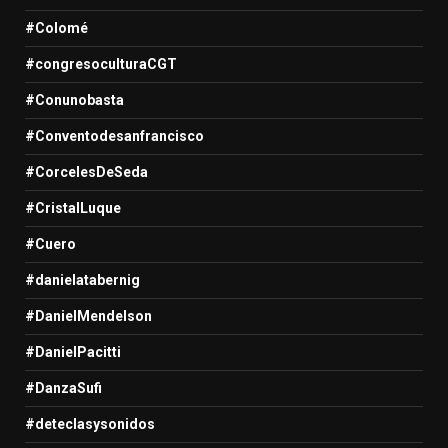
#Colomé
#congresoculturaCGT
#Conunobasta
#Conventodesanfrancisco
#CorcelesDeSeda
#CristalLuque
#Cuero
#danielatabernig
#DanielMendelson
#DanielPacitti
#DanzaSufi
#deteclasysonidos