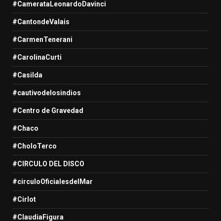
#CamerataLeonardoDavinci
#CantondeValais
#CarmenTenerani
#CarolinaCurti
#Casilda
#cautivodelosindios
#Centro de Gravedad
#Chaco
#CholoTerco
#CIRCULO DEL DISCO
#circuloOficialesdelMar
#Cirlot
#ClaudiaFigura