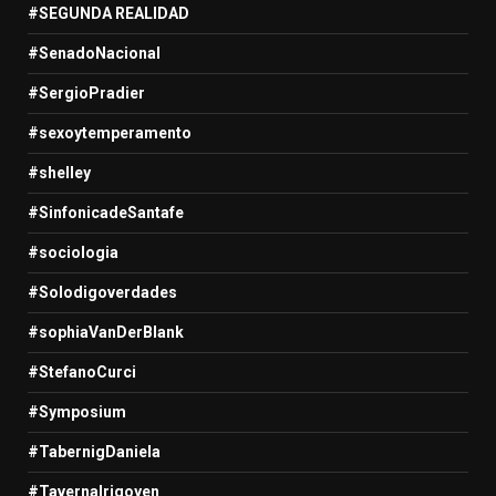
#SEGUNDA REALIDAD
#SenadoNacional
#SergioPradier
#sexoytemperamento
#shelley
#SinfonicadeSantafe
#sociologia
#Solodigoverdades
#sophiaVanDerBlank
#StefanoCurci
#Symposium
#TabernigDaniela
#TavernaIrigoyen