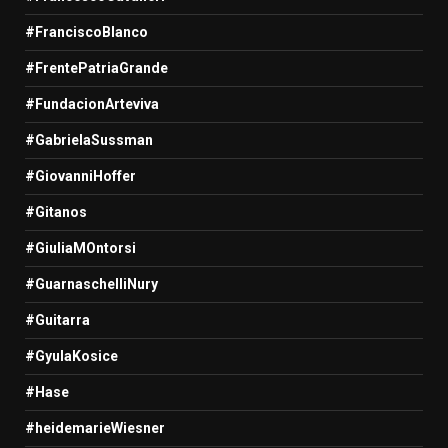
#FranciscoBlanco
#FrentePatriaGrande
#FundacionArteviva
#GabrielaSussman
#GiovanniHoffer
#Gitanos
#GiuliaMOntorsi
#GuarnaschelliNury
#Guitarra
#GyulaKosice
#Hase
#heidemarieWiesner