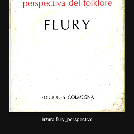
lazaro flury_perspectivs