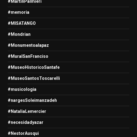
#MartinPalmieri
#memoria
#MISATANGO
#Mondrian
#Monumentoalapaz
#MuralSanFranciso
#MuseoHistoricoSantafe
#MuseoSantosToscarelli
#musicologia
#nargesSoleimanzadeh
#NataliaLemercier
#necesidadyazar
#NestorAusqui