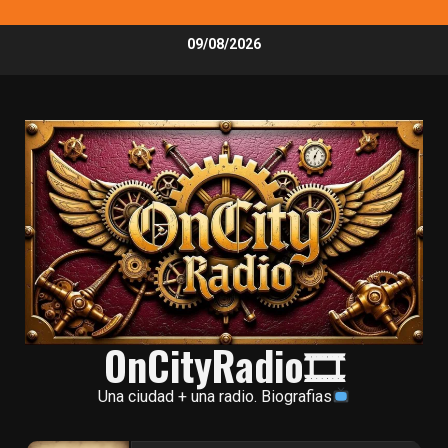
Skip
09/08/2026
to
content
OnCityRadio🎞
Una ciudad + una radio. Biografias