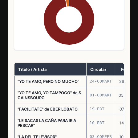
Título / Artista
Circular
Fecha
"YO TE AMO, PERO NO MUCHO"
24-COMART
26.11.69
"YO TE AMO, YO TAMPOCO" de S.
01-COMART
05.02.70
GAINSBOURG
"FACILITATE" de EBER LOBATO
19-ERT
07.10.70
"LE SACAS LA CAÑA PARA IR A
10-ERT
14.07.71
PESCAR"
"LA DEL TELEVISOR"
03-COMFER
10.01.73