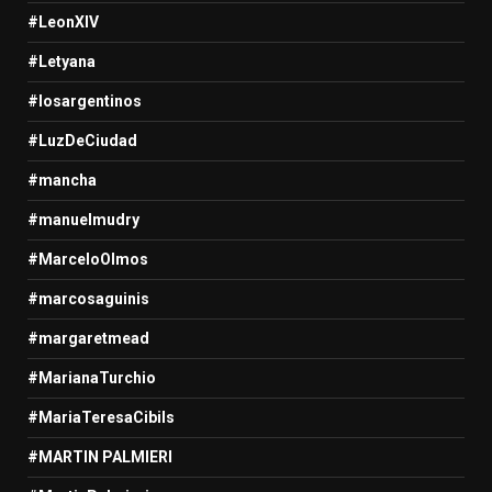
#LeonXIV
#Letyana
#losargentinos
#LuzDeCiudad
#mancha
#manuelmudry
#MarceloOlmos
#marcosaguinis
#margaretmead
#MarianaTurchio
#MariaTeresaCibils
#MARTIN PALMIERI