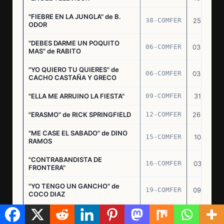
"FIEBRE EN LA JUNGLA" de B.
38-COMFER
25.10.73
ODOR
"DEBES DARME UN POQUITO
06-COMFER
03.05.74
MAS" de RABITO
"YO QUIERO TU QUIERES" de
06-COMFER
03.05.74
CACHO CASTAÑA Y GRECO
"ELLA ME ARRUINO LA FIESTA"
09-COMFER
31.07.74
"ERASMO" de RICK SPRINGFIELD
12-COMFER
26.09.74
"ME CASE EL SABADO" de DINO
15-COMFER
10.10.74
RAMOS
"CONTRABANDISTA DE
16-COMFER
03.12.74
FRONTERA"
"YO TENGO UN GANCHO" de
19-COMFER
09.01.75
COCO DIAZ
"LA NIÑA SUEÑA" de H. LANZI
10-COMFER
21.03.75