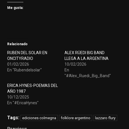
Me gusta:
Relacionado
RUBEN DEL SOLAR EN
ALEX RÜEDI BIG BAND
ONCITYRADIO
LLEGA A LA ARGENTINA
01/02/2026
10/02/2026
En "Rubendelsolar"
En
"#Alex_Ruedi_Big_Band"
ERICA HYNES-POEMAS DEL
AÑO 1987
10/12/2025
En "#EricaHynes"
Tags:
ediciones colmegna
folklore argentino
lazzaro flury
Post
Previous