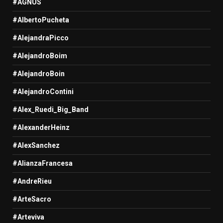
#AGNUS
#AlbertoPucheta
#AlejandraPicco
#AlejandroBoim
#AlejandroBoin
#AlejandroContini
#Alex_Ruedi_Big_Band
#AlexanderHeinz
#AlexSanchez
#AlianzaFrancesa
#AndreRieu
#ArteSacro
#Arteviva