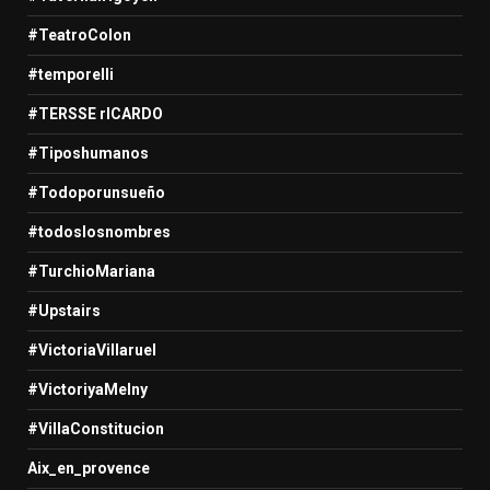
#TeatroColon
#temporelli
#TERSSE rICARDO
#Tiposhumanos
#Todoporunsueño
#todoslosnombres
#TurchioMariana
#Upstairs
#VictoriaVillaruel
#VictoriyaMelny
#VillaConstitucion
Aix_en_provence