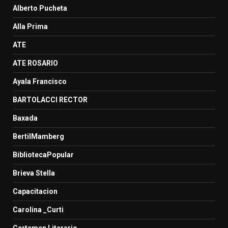
Alberto Pucheta
Alla Prima
ATE
ATE ROSARIO
Ayala Francisco
BARTOLACCI RECTOR
Baxada
BertilMamberg
BibliotecaPopular
Brieva Stella
Capacitacion
Carolina _Curti
Certamen Literario