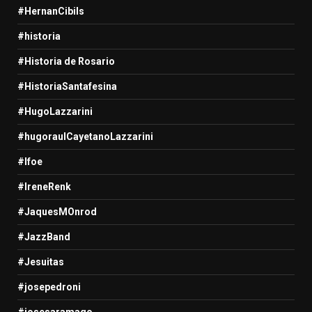
#HernanCibils
#historia
#Historia de Rosario
#HistoriaSantafesina
#HugoLazzarini
#hugoraulCayetanoLazzarini
#Ifoe
#IreneRenk
#JaquesMOnrod
#JazzBand
#Jesuitas
#josepedroni
#josesaramago