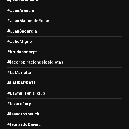
#JuanArancio
#JuanManueldeRosas
#JuanSagardia
#JulioMIgno
#krudaconcept
#laconspiraciondelosidiotas
#LaMarietta
#LAURAPRATI
#Lawnn_Tenis_club
#lazaroflury
#leandrospetich
#leonardoDavinci