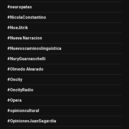
#neuropatas
#NicolaConstantino
#NoeJitrik
#Nueva Narracion
#Nuevoscaminoslinguística
#NuryGuarnaschelli
#Olmedo Alvarado
#Oncity
#OncityRadio
#Opera
#opinioncultural
#OpinionesJuanSagardia