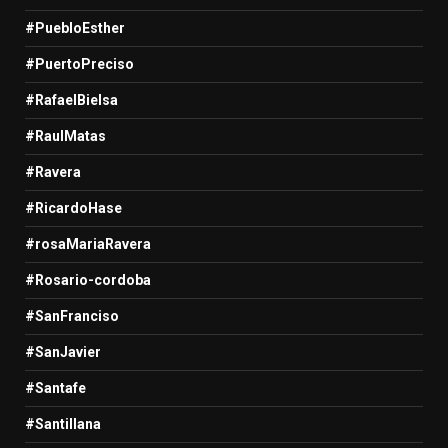
#PuebloEsther
#PuertoPreciso
#RafaelBielsa
#RaulMatas
#Ravera
#RicardoHase
#rosaMariaRavera
#Rosario-cordoba
#SanFranciso
#SanJavier
#Santafe
#Santillana