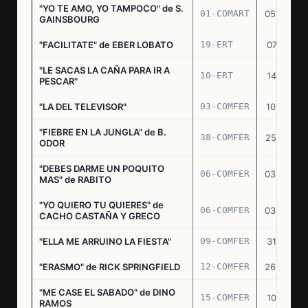
"YO TE AMO, YO TAMPOCO" de S.
01-COMART
05.02.70
GAINSBOURG
"FACILITATE" de EBER LOBATO
19-ERT
07.10.70
"LE SACAS LA CAÑA PARA IR A
10-ERT
14.07.71
PESCAR"
"LA DEL TELEVISOR"
03-COMFER
10.01.73
"FIEBRE EN LA JUNGLA" de B.
38-COMFER
25.10.73
ODOR
"DEBES DARME UN POQUITO
06-COMFER
03.05.74
MAS" de RABITO
"YO QUIERO TU QUIERES" de
06-COMFER
03.05.74
CACHO CASTAÑA Y GRECO
"ELLA ME ARRUINO LA FIESTA"
09-COMFER
31.07.74
"ERASMO" de RICK SPRINGFIELD
12-COMFER
26.09.74
"ME CASE EL SABADO" de DINO
15-COMFER
10.10.74
RAMOS