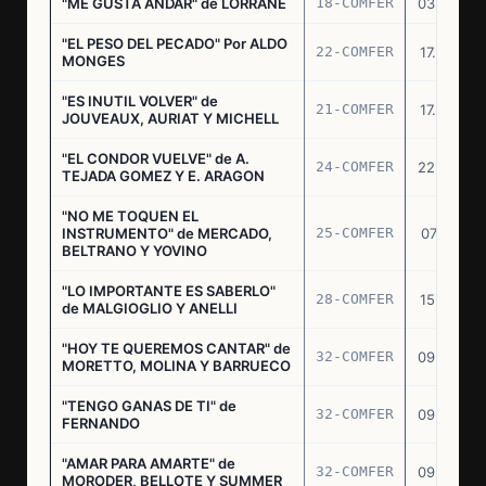
"ME GUSTA ANDAR" de LORRANE
18-COMFER
03.06.76
"EL PESO DEL PECADO" Por ALDO
22-COMFER
17.06.76
MONGES
"ES INUTIL VOLVER" de
21-COMFER
17.06.76
JOUVEAUX, AURIAT Y MICHELL
"EL CONDOR VUELVE" de A.
24-COMFER
22.06.76
TEJADA GOMEZ Y E. ARAGON
"NO ME TOQUEN EL
INSTRUMENTO" de MERCADO,
25-COMFER
07.07.76
BELTRANO Y YOVINO
"LO IMPORTANTE ES SABERLO"
28-COMFER
15.07.76
de MALGIOGLIO Y ANELLI
"HOY TE QUEREMOS CANTAR" de
32-COMFER
09.09.76
MORETTO, MOLINA Y BARRUECO
"TENGO GANAS DE TI" de
32-COMFER
09.09.76
FERNANDO
"AMAR PARA AMARTE" de
32-COMFER
09.09.76
MORODER, BELLOTE Y SUMMER