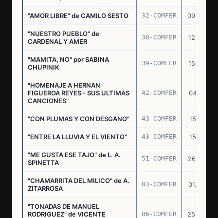
"AMOR LIBRE" de CAMILO SESTO
32-COMFER
09.09.76
"NUESTRO PUEBLO" de
38-COMFER
12.10.76
CARDENAL Y AMER
"MAMITA, NO" por SABINA
39-COMFER
15.10.76
CHUPINIK
"HOMENAJE A HERNAN
FIGUEROA REYES - SUS ULTIMAS
42-COMFER
04.11.76
CANCIONES"
"CON PLUMAS Y CON DESGANO"
43-COMFER
15.11.76
"ENTRE LA LLUVIA Y EL VIENTO"
43-COMFER
15.11.76
"ME GUSTA ESE TAJO" de L. A.
51-COMFER
26.12.76
SPINETTA
"CHAMARRITA DEL MILICO" de A.
03-COMFER
01.02.77
ZITARROSA
"TONADAS DE MANUEL
RODRIGUEZ" de VICENTE
06-COMFER
25.02.77