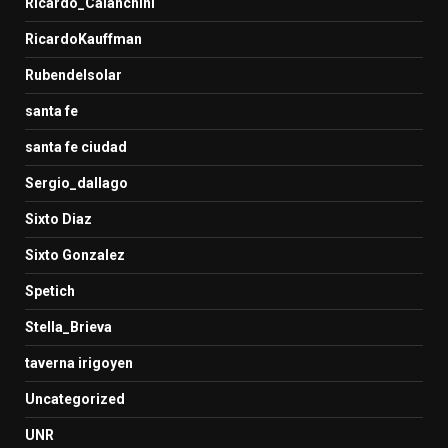
Ricardo_Calanchini
RicardoKauffman
Rubendelsolar
santa fe
santa fe ciudad
Sergio_dallago
Sixto Diaz
Sixto Gonzalez
Spetich
Stella_Brieva
taverna irigoyen
Uncategorized
UNR