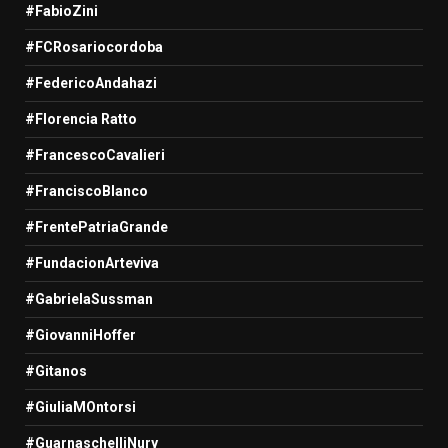
#FabioZini
#FCRosariocordoba
#FedericoAndahazi
#Florencia Ratto
#FrancescoCavalieri
#FranciscoBlanco
#FrentePatriaGrande
#FundacionArteviva
#GabrielaSussman
#GiovanniHoffer
#Gitanos
#GiuliaMOntorsi
#GuarnaschelliNury