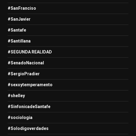
#SanFranciso
#SanJavier
#Santafe
#Santillana
#SEGUNDA REALIDAD
#SenadoNacional
#SergioPradier
#sexoytemperamento
#shelley
#SinfonicadeSantafe
#sociologia
#Solodigoverdades