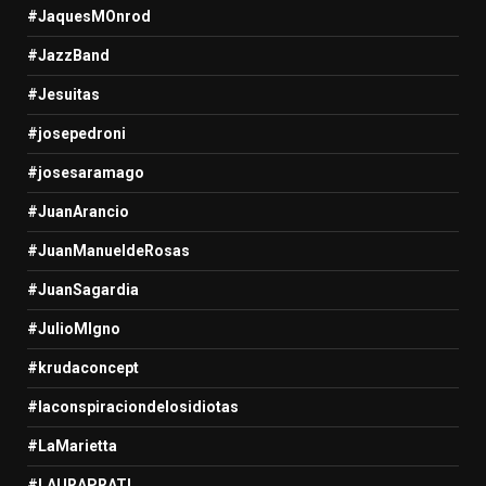
#JaquesMOnrod
#JazzBand
#Jesuitas
#josepedroni
#josesaramago
#JuanArancio
#JuanManueldeRosas
#JuanSagardia
#JulioMIgno
#krudaconcept
#laconspiraciondelosidiotas
#LaMarietta
#LAURAPRATI