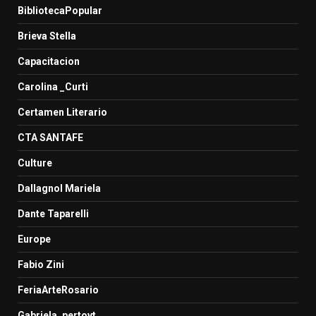
BibliotecaPopular
Brieva Stella
Capacitacion
Carolina _Curti
Certamen Literario
CTA SANTAFE
Culture
Dallagnol Mariela
Dante Taparelli
Europe
Fabio Zini
FeriaArteRosario
Gabriela_pertovt