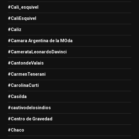
#Cali_esquivel
#CaliEsquivel
#Caliz
#Camara Argentina de la MOda
#CamerataLeonardoDavinci
#CantondeValais
#CarmenTenerani
#CarolinaCurti
#Casilda
#cautivodelosindios
#Centro de Gravedad
#Chaco