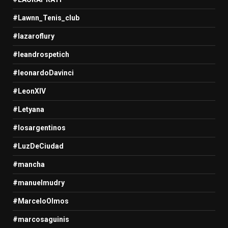
#Lawnn_Tenis_club
#lazaroflury
#leandrospetich
#leonardoDavinci
#LeonXIV
#Letyana
#losargentinos
#LuzDeCiudad
#mancha
#manuelmudry
#MarceloOlmos
#marcosaguinis