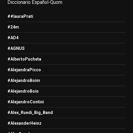
Diccionario Español-Quom
##lauraPrati
#24m
#AD4
#AGNUS
#AlbertoPucheta
#AlejandraPicco
#AlejandroBoim
#AlejandroBoin
#AlejandroContini
#Alex_Ruedi_Big_Band
#AlexanderHeinz