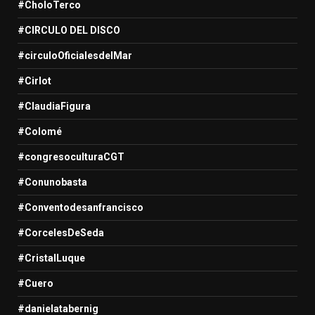
#CholoTerco
#CIRCULO DEL DISCO
#circuloOficialesdelMar
#Cirlot
#ClaudiaFigura
#Colomé
#congresoculturaCGT
#Conunobasta
#Conventodesanfrancisco
#CorcelesDeSeda
#CristalLuque
#Cuero
#danielatabernig