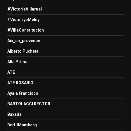
#VictoriaVillaruel
#VictoriyaMelny
#VillaConstitucion
Aix_en_provence
Alberto Pucheta
Alla Prima
ATE
ATE ROSARIO
Ayala Francisco
BARTOLACCI RECTOR
Baxada
BertilMamberg