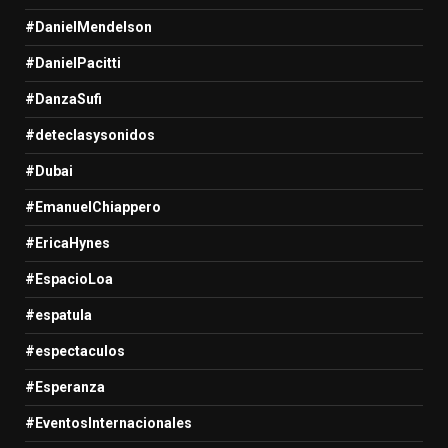
#DanielMendelson
#DanielPacitti
#DanzaSufi
#deteclasysonidos
#Dubai
#EmanuelChiappero
#EricaHynes
#EspacioLoa
#espatula
#espectaculos
#Esperanza
#EventosInternacionales