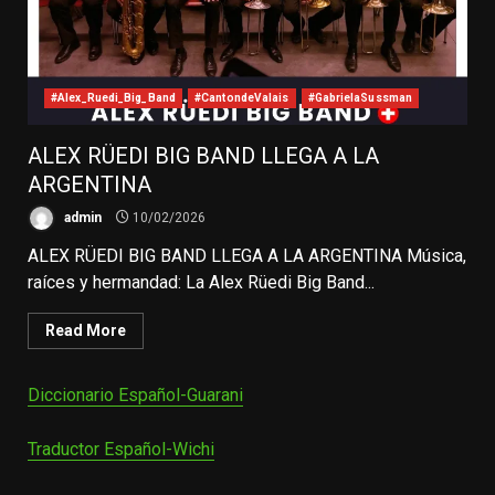
#Alex_Ruedi_Big_Band
#CantondeValais
#GabrielaSussman
ALEX RÜEDI BIG BAND LLEGA A LA
ARGENTINA
admin
10/02/2026
ALEX RÜEDI BIG BAND LLEGA A LA ARGENTINA Música,
raíces y hermandad: La Alex Rüedi Big Band...
Read More
Diccionario Español-Guarani
Traductor Español-Wichi