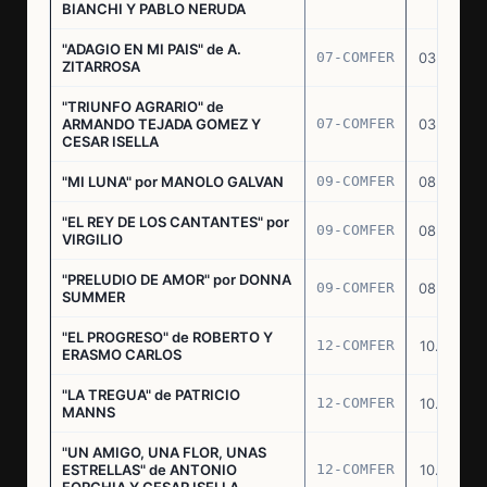
BIANCHI Y PABLO NERUDA
"ADAGIO EN MI PAIS" de A.
07-COMFER
03.03.77
ZITARROSA
"TRIUNFO AGRARIO" de
ARMANDO TEJADA GOMEZ Y
07-COMFER
03.03.77
CESAR ISELLA
"MI LUNA" por MANOLO GALVAN
09-COMFER
08.03.77
"EL REY DE LOS CANTANTES" por
09-COMFER
08.03.77
VIRGILIO
"PRELUDIO DE AMOR" por DONNA
09-COMFER
08.03.77
SUMMER
"EL PROGRESO" de ROBERTO Y
12-COMFER
10.03.77
ERASMO CARLOS
"LA TREGUA" de PATRICIO
12-COMFER
10.03.77
MANNS
"UN AMIGO, UNA FLOR, UNAS
ESTRELLAS" de ANTONIO
12-COMFER
10.03.77
FORCHIA Y CESAR ISELLA