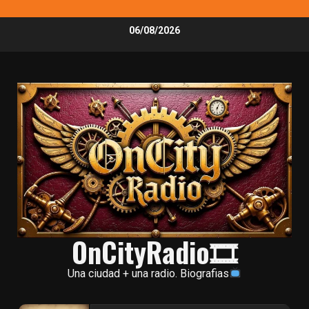
Skip
06/08/2026
to
content
OnCityRadio🎞
Una ciudad + una radio. Biografias