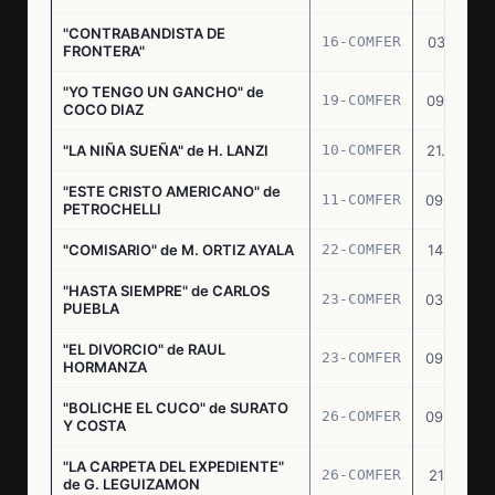
"CONTRABANDISTA DE
16-COMFER
03.12.74
FRONTERA"
"YO TENGO UN GANCHO" de
19-COMFER
09.01.75
COCO DIAZ
"LA NIÑA SUEÑA" de H. LANZI
10-COMFER
21.03.75
"ESTE CRISTO AMERICANO" de
11-COMFER
09.04.75
PETROCHELLI
"COMISARIO" de M. ORTIZ AYALA
22-COMFER
14.07.75
"HASTA SIEMPRE" de CARLOS
23-COMFER
03.09.75
PUEBLA
"EL DIVORCIO" de RAUL
23-COMFER
09.09.75
HORMANZA
"BOLICHE EL CUCO" de SURATO
26-COMFER
09.09.75
Y COSTA
"LA CARPETA DEL EXPEDIENTE"
26-COMFER
21.10.75
de G. LEGUIZAMON