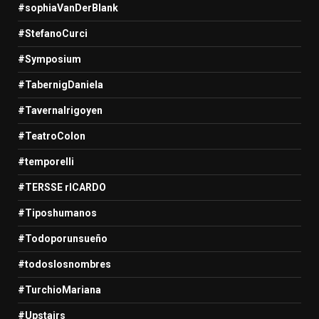
#sophiaVanDerBlank
#StefanoCurci
#Symposium
#TabernigDaniela
#TavernaIrigoyen
#TeatroColon
#temporelli
#TERSSE rICARDO
#Tiposhumanos
#Todoporunsueño
#todoslosnombres
#TurchioMariana
#Upstairs