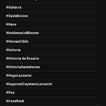
#Guitarra
#GyulaKosice
#Hase
#heidemarieWiesner
#HernanCibils
#historia
#Historia de Rosario
#HistoriaSantafesina
#HugoLazzarini
#hugoraulCayetanoLazzarini
#Ifoe
#IreneRenk