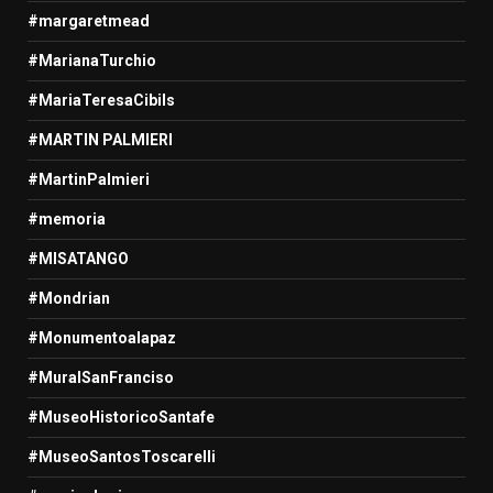
#margaretmead
#MarianaTurchio
#MariaTeresaCibils
#MARTIN PALMIERI
#MartinPalmieri
#memoria
#MISATANGO
#Mondrian
#Monumentoalapaz
#MuralSanFranciso
#MuseoHistoricoSantafe
#MuseoSantosToscarelli