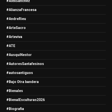
#AlexSanchez
#AlianzaFrancesa
#AndreRieu
#ArteSacro
#Arteviva
#ATE
#AusquiNestor
#AutoresSantafesinos
#autosantiguos
#Bajo Otra bandera
#Bienales
#BienalEsculturas2026
#Biografia