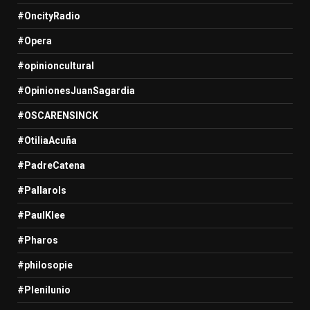
#OncityRadio
#Opera
#opinioncultural
#OpinionesJuanSagardia
#OSCARENSINCK
#OtiliaAcuña
#PadreCatena
#Pallarols
#PaulKlee
#Pharos
#philosopie
#Plenilunio