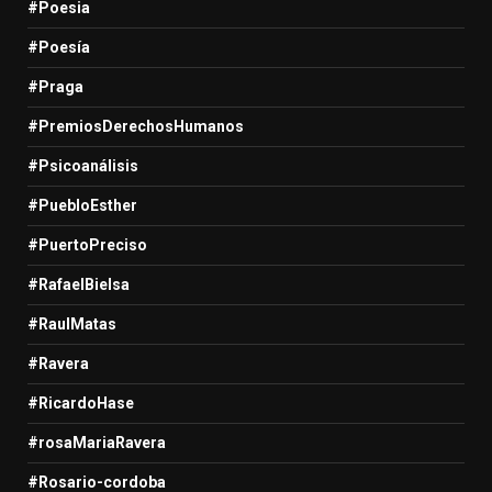
#Poesia
#Poesía
#Praga
#PremiosDerechosHumanos
#Psicoanálisis
#PuebloEsther
#PuertoPreciso
#RafaelBielsa
#RaulMatas
#Ravera
#RicardoHase
#rosaMariaRavera
#Rosario-cordoba