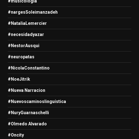
#musicologia
#nargesSoleimanzadeh
#NataliaLemercier
#necesidadyazar
#NestorAusqui
#neuropatas
#NicolaConstantino
#NoeJitrik
#Nueva Narracion
#Nuevoscaminoslinguística
#NuryGuarnaschelli
#Olmedo Alvarado
#Oncity