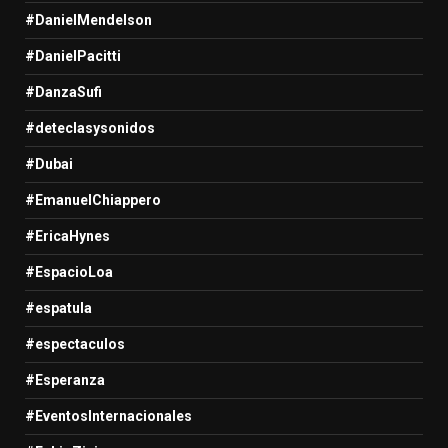
#DanielMendelson
#DanielPacitti
#DanzaSufi
#deteclasysonidos
#Dubai
#EmanuelChiappero
#EricaHynes
#EspacioLoa
#espatula
#espectaculos
#Esperanza
#EventosInternacionales