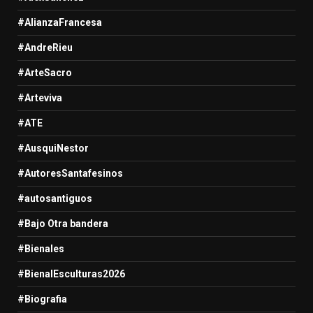
#AlianzaFrancesa
#AndreRieu
#ArteSacro
#Arteviva
#ATE
#AusquiNestor
#AutoresSantafesinos
#autosantiguos
#Bajo Otra bandera
#Bienales
#BienalEsculturas2026
#Biografia