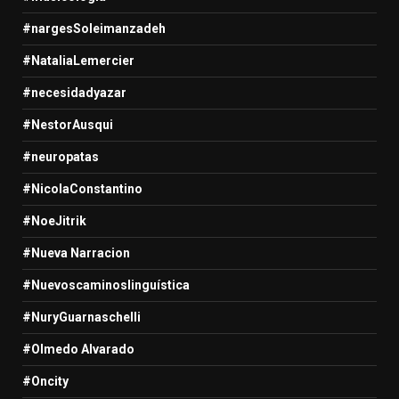
#nargesSoleimanzadeh
#NataliaLemercier
#necesidadyazar
#NestorAusqui
#neuropatas
#NicolaConstantino
#NoeJitrik
#Nueva Narracion
#Nuevoscaminoslinguística
#NuryGuarnaschelli
#Olmedo Alvarado
#Oncity