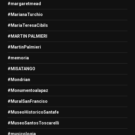
#margaretmead
#MarianaTurchio
#MariaTeresaCibils
#MARTIN PALMIERI
#MartinPalmieri
#memoria
#MISATANGO
#Mondrian
#Monumentoalapaz
#MuralSanFranciso
#MuseoHistoricoSantafe
#MuseoSantosToscarelli
#musicologia