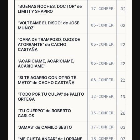
"BUENAS NOCHES, DOCTOR" de
17-COMFER
02.01.76
LIMITI Y SHAPIRO
"VOLTEAME EL DISCO" de JOSE
05-COMFER
02.02.76
MUÑOZ
"CARA DE TRAMPOSO, OJOS DE
ATORRANTE" de CACHO
06-COMFER
22.04.76
CASTAÑA
"ACARICIAME, ACARICIAME,
06-COMFER
22.04.76
ACARICIAME"
"SI TE AGARRO CON OTRO TE
06-COMFER
22.04.76
MATO" de CACHO CASTAÑA
"TODO POR TU CULPA" de PALITO
12-COMFER
13.05.76
ORTEGA
"TU CUERPO" de ROBERTO
15-COMFER
26.05.76
CARLOS
"JAMAS" de CAMILO SESTO
17-COMFER
03.06.76
"ME GUSTA ANDAR" de LORRANE
18-COMFER
03.06.76