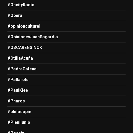
#OncityRadio
#Opera
#opinioncultural
#OpinionesJuanSagardia
#OSCARENSINCK
#OtiliaAcuña
#PadreCatena
#Pallarols
#PaulKlee
#Pharos
#philosopie
#Plenilunio
#Poesia