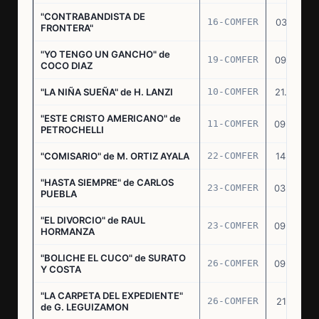
"CONTRABANDISTA DE
16-COMFER
03.12.74
FRONTERA"
"YO TENGO UN GANCHO" de
19-COMFER
09.01.75
COCO DIAZ
"LA NIÑA SUEÑA" de H. LANZI
10-COMFER
21.03.75
"ESTE CRISTO AMERICANO" de
11-COMFER
09.04.75
PETROCHELLI
"COMISARIO" de M. ORTIZ AYALA
22-COMFER
14.07.75
"HASTA SIEMPRE" de CARLOS
23-COMFER
03.09.75
PUEBLA
"EL DIVORCIO" de RAUL
23-COMFER
09.09.75
HORMANZA
"BOLICHE EL CUCO" de SURATO
26-COMFER
09.09.75
Y COSTA
"LA CARPETA DEL EXPEDIENTE"
26-COMFER
21.10.75
de G. LEGUIZAMON