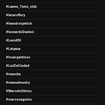
#Lawnn_Tenis_club
#lazaroflury
#leandrospetich
#leonardoDavinci
#LeonXIV
#Letyana
#losargentinos
#LuzDeCiudad
#mancha
#manuelmudry
#MarceloOlmos
#marcosaguinis