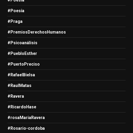
#Poesía
#Praga
#PremiosDerechosHumanos
#Psicoanálisis
#PuebloEsther
#PuertoPreciso
#RafaelBielsa
#RaulMatas
#Ravera
#RicardoHase
#rosaMariaRavera
#Rosario-cordoba