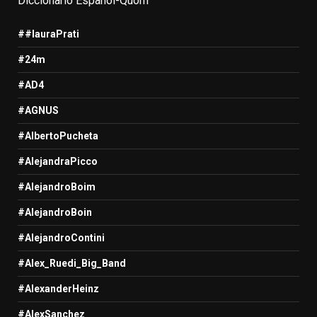
Diccionario Español-Quom
##lauraPrati
#24m
#AD4
#AGNUS
#AlbertoPucheta
#AlejandraPicco
#AlejandroBoim
#AlejandroBoin
#AlejandroContini
#Alex_Ruedi_Big_Band
#AlexanderHeinz
#AlexSanchez