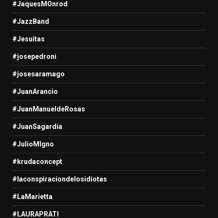
#JaquesMOnrod
#JazzBand
#Jesuitas
#josepedroni
#josesaramago
#JuanArancio
#JuanManueldeRosas
#JuanSagardia
#JulioMIgno
#krudaconcept
#laconspiraciondelosidiotas
#LaMarietta
#LAURAPRATI