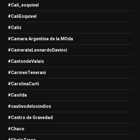
#Cali_esquivel
#CaliEsquivel
#Caliz
#Camara Argentina de la MOda
#CamerataLeonardoDavinci
#CantondeValais
#CarmenTenerani
#CarolinaCurti
#Casilda
#cautivodelosindios
#Centro de Gravedad
#Chaco
#CholoTerco