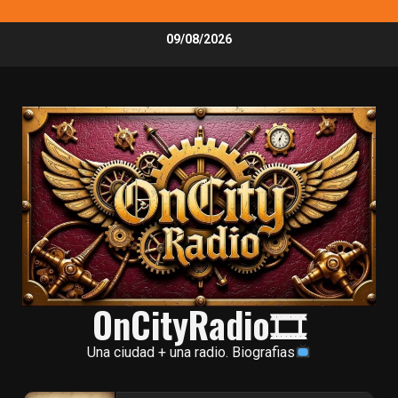
Skip
09/08/2026
to
content
OnCityRadio🎞
Una ciudad + una radio. Biografias