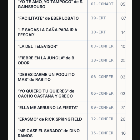
"YO TE AMO, YO TAMPOCO" de S.
01-COMART
05.02.70
GAINSBOURG
"FACILITATE" de EBER LOBATO
19-ERT
07.10.70
"LE SACAS LA CAÑA PARA IR A
10-ERT
14.07.71
PESCAR"
"LA DEL TELEVISOR"
03-COMFER
10.01.73
"FIEBRE EN LA JUNGLA" de B.
38-COMFER
25.10.73
ODOR
"DEBES DARME UN POQUITO
06-COMFER
03.05.74
MAS" de RABITO
"YO QUIERO TU QUIERES" de
06-COMFER
03.05.74
CACHO CASTAÑA Y GRECO
"ELLA ME ARRUINO LA FIESTA"
09-COMFER
31.07.74
"ERASMO" de RICK SPRINGFIELD
12-COMFER
26.09.74
"ME CASE EL SABADO" de DINO
15-COMFER
10.10.74
RAMOS