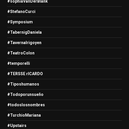
#sophiaVanDerBlank
#StefanoCurci
#Symposium
#TabernigDaniela
#TavernaIrigoyen
#TeatroColon
#temporelli
#TERSSE rICARDO
#Tiposhumanos
#Todoporunsueño
#todoslosnombres
#TurchioMariana
#Upstairs