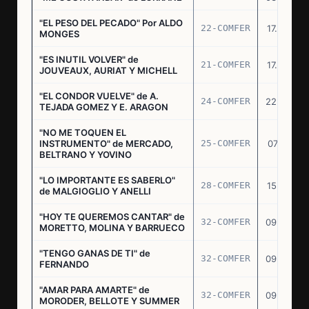
"EL PESO DEL PECADO" Por ALDO
22-COMFER
17.06.76
MONGES
"ES INUTIL VOLVER" de
21-COMFER
17.06.76
JOUVEAUX, AURIAT Y MICHELL
"EL CONDOR VUELVE" de A.
24-COMFER
22.06.76
TEJADA GOMEZ Y E. ARAGON
"NO ME TOQUEN EL
INSTRUMENTO" de MERCADO,
25-COMFER
07.07.76
BELTRANO Y YOVINO
"LO IMPORTANTE ES SABERLO"
28-COMFER
15.07.76
de MALGIOGLIO Y ANELLI
"HOY TE QUEREMOS CANTAR" de
32-COMFER
09.09.76
MORETTO, MOLINA Y BARRUECO
"TENGO GANAS DE TI" de
32-COMFER
09.09.76
FERNANDO
"AMAR PARA AMARTE" de
32-COMFER
09.09.76
MORODER, BELLOTE Y SUMMER