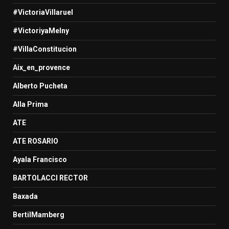
#VictoriaVillaruel
#VictoriyaMelny
#VillaConstitucion
Aix_en_provence
Alberto Pucheta
Alla Prima
ATE
ATE ROSARIO
Ayala Francisco
BARTOLACCI RECTOR
Baxada
BertilMamberg