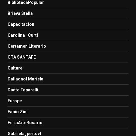
BibliotecaPopular
Brieva Stella
Capacitacion
Carolina _Curti
Certamen Literario
CTA SANTAFE
Culture
Dallagnol Mariela
Dante Taparelli
Europe
Fabio Zini
FeriaArteRosario
Gabriela_pertovt