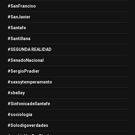
#SanFranciso
#SanJavier
#Santafe
#Santillana
#SEGUNDA REALIDAD
#SenadoNacional
#SergioPradier
#sexoytemperamento
#shelley
#SinfonicadeSantafe
#sociologia
#Solodigoverdades