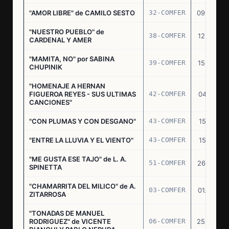
"AMOR LIBRE" de CAMILO SESTO
32-COMFER
09.09.76
"NUESTRO PUEBLO" de
38-COMFER
12.10.76
CARDENAL Y AMER
"MAMITA, NO" por SABINA
39-COMFER
15.10.76
CHUPINIK
"HOMENAJE A HERNAN
FIGUEROA REYES - SUS ULTIMAS
42-COMFER
04.11.76
CANCIONES"
"CON PLUMAS Y CON DESGANO"
43-COMFER
15.11.76
"ENTRE LA LLUVIA Y EL VIENTO"
43-COMFER
15.11.76
"ME GUSTA ESE TAJO" de L. A.
51-COMFER
26.12.76
SPINETTA
"CHAMARRITA DEL MILICO" de A.
03-COMFER
01.02.77
ZITARROSA
"TONADAS DE MANUEL
RODRIGUEZ" de VICENTE
06-COMFER
25.02.77