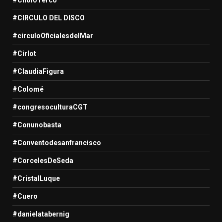
#CIRCULO DEL DISCO
#circuloOficialesdelMar
#Cirlot
#ClaudiaFigura
#Colomé
#congresoculturaCGT
#Conunobasta
#Conventodesanfrancisco
#CorcelesDeSeda
#CristalLuque
#Cuero
#danielatabernig