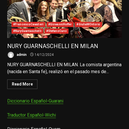
#FrancescoCavalieri
#GiovanniHoffer
#GiuliaMOntorsi
#NuryGuarnaschelli
#StefanoCurci
NURY GUARNASCHELLI EN MILAN
admin
14/12/2024
NURY GUARNASCHELLI EN MILAN. La cornista argentina
(nacida en Santa fe), realizó en el pasado mes de...
Read More
Diccionario Español-Guarani
Traductor Español-Wichi