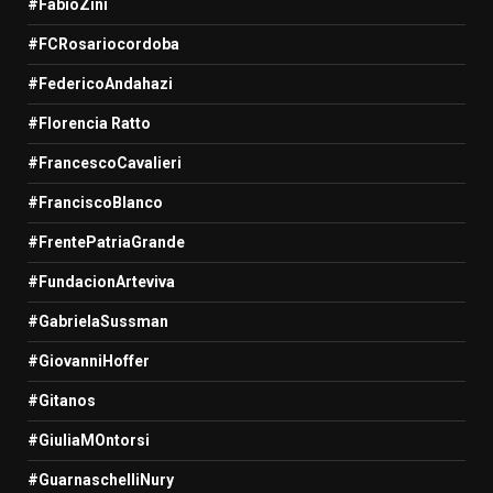
#FabioZini
#FCRosariocordoba
#FedericoAndahazi
#Florencia Ratto
#FrancescoCavalieri
#FranciscoBlanco
#FrentePatriaGrande
#FundacionArteviva
#GabrielaSussman
#GiovanniHoffer
#Gitanos
#GiuliaMOntorsi
#GuarnaschelliNury