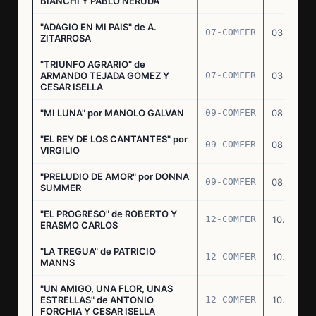
BIANCHI Y PABLO NERUDA
"ADAGIO EN MI PAIS" de A.
07-COMFER
03.03.77
ZITARROSA
"TRIUNFO AGRARIO" de
ARMANDO TEJADA GOMEZ Y
07-COMFER
03.03.77
CESAR ISELLA
"MI LUNA" por MANOLO GALVAN
09-COMFER
08.03.77
"EL REY DE LOS CANTANTES" por
09-COMFER
08.03.77
VIRGILIO
"PRELUDIO DE AMOR" por DONNA
09-COMFER
08.03.77
SUMMER
"EL PROGRESO" de ROBERTO Y
12-COMFER
10.03.77
ERASMO CARLOS
"LA TREGUA" de PATRICIO
12-COMFER
10.03.77
MANNS
"UN AMIGO, UNA FLOR, UNAS
ESTRELLAS" de ANTONIO
12-COMFER
10.03.77
FORCHIA Y CESAR ISELLA