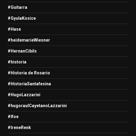
#Guitarra
#GyulaKosice
#Hase
#heidemarieWiesner
#HernanCibils
#historia
#Historia de Rosario
#HistoriaSantafesina
#HugoLazzarini
#hugoraulCayetanoLazzarini
#Ifoe
#IreneRenk