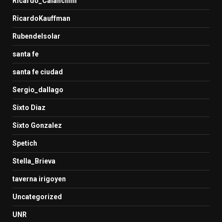
Ricardo_Calanchini
RicardoKauffman
Rubendelsolar
santa fe
santa fe ciudad
Sergio_dallago
Sixto Diaz
Sixto Gonzalez
Spetich
Stella_Brieva
taverna irigoyen
Uncategorized
UNR