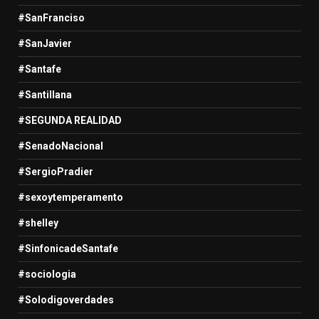
#SanFranciso
#SanJavier
#Santafe
#Santillana
#SEGUNDA REALIDAD
#SenadoNacional
#SergioPradier
#sexoytemperamento
#shelley
#SinfonicadeSantafe
#sociologia
#Solodigoverdades