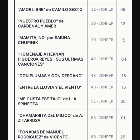
"AMOR LIBRE" de CAMILO SESTO
32-COMFER
09.09.76
"NUESTRO PUEBLO" de
38-COMFER
12.10.76
CARDENAL Y AMER
"MAMITA, NO" por SABINA
39-COMFER
15.10.76
CHUPINIK
"HOMENAJE A HERNAN
FIGUEROA REYES - SUS ULTIMAS
42-COMFER
04.11.76
CANCIONES"
"CON PLUMAS Y CON DESGANO"
43-COMFER
15.11.76
"ENTRE LA LLUVIA Y EL VIENTO"
43-COMFER
15.11.76
"ME GUSTA ESE TAJO" de L. A.
51-COMFER
26.12.76
SPINETTA
"CHAMARRITA DEL MILICO" de A.
03-COMFER
01.02.77
ZITARROSA
"TONADAS DE MANUEL
RODRIGUEZ" de VICENTE
06-COMFER
25.02.77