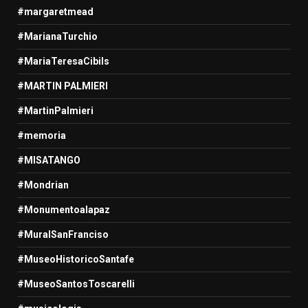
#margaretmead
#MarianaTurchio
#MariaTeresaCibils
#MARTIN PALMIERI
#MartinPalmieri
#memoria
#MISATANGO
#Mondrian
#Monumentoalapaz
#MuralSanFranciso
#MuseoHistoricoSantafe
#MuseoSantosToscarelli