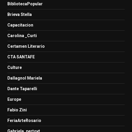
BibliotecaPopular
Brieva Stella
Capacitacion
Carolina _Curti
Certamen Literario
CTA SANTAFE
Culture
Dallagnol Mariela
Dante Taparelli
Europe
Fabio Zini
FeriaArteRosario
Gabriela_pertovt