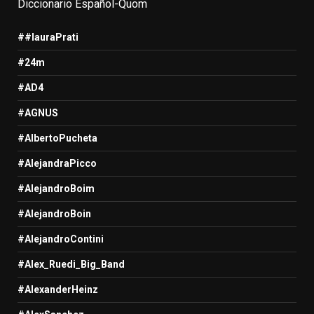
Diccionario Español-Quom
##lauraPrati
#24m
#AD4
#AGNUS
#AlbertoPucheta
#AlejandraPicco
#AlejandroBoim
#AlejandroBoin
#AlejandroContini
#Alex_Ruedi_Big_Band
#AlexanderHeinz