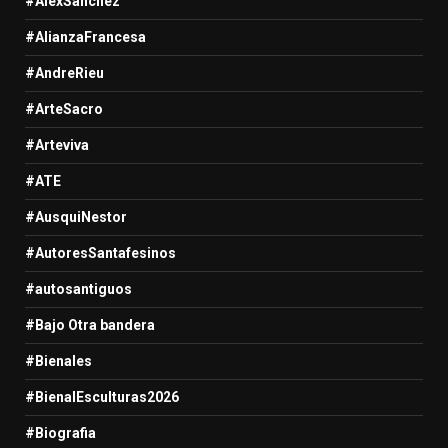
#AlexSanchez
#AlianzaFrancesa
#AndreRieu
#ArteSacro
#Arteviva
#ATE
#AusquiNestor
#AutoresSantafesinos
#autosantiguos
#Bajo Otra bandera
#Bienales
#BienalEsculturas2026
#Biografia