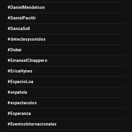
#DanielMendelson
#DanielPacitti
#DanzaSufi
#deteclasysonidos
#Dubai
#EmanuelChiappero
#EricaHynes
#EspacioLoa
#espatula
#espectaculos
#Esperanza
#EventosInternacionales