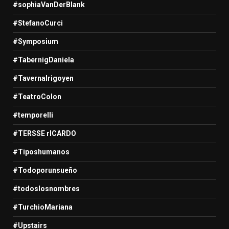
#sophiaVanDerBlank
#StefanoCurci
#Symposium
#TabernigDaniela
#TavernaIrigoyen
#TeatroColon
#temporelli
#TERSSE rICARDO
#Tiposhumanos
#Todoporunsueño
#todoslosnombres
#TurchioMariana
#Upstairs