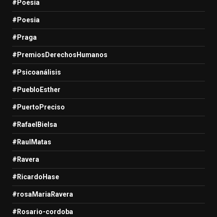
#Poesía
#Poesia
#Praga
#PremiosDerechosHumanos
#Psicoanálisis
#PuebloEsther
#PuertoPreciso
#RafaelBielsa
#RaulMatas
#Ravera
#RicardoHase
#rosaMariaRavera
#Rosario-cordoba