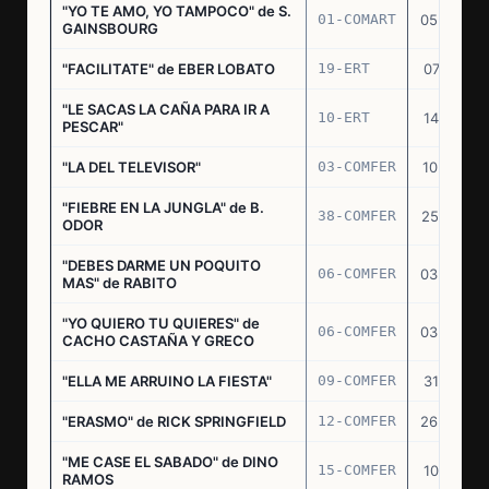
"YO TE AMO, YO TAMPOCO" de S.
01-COMART
05.02.70
GAINSBOURG
"FACILITATE" de EBER LOBATO
19-ERT
07.10.70
"LE SACAS LA CAÑA PARA IR A
10-ERT
14.07.71
PESCAR"
"LA DEL TELEVISOR"
03-COMFER
10.01.73
"FIEBRE EN LA JUNGLA" de B.
38-COMFER
25.10.73
ODOR
"DEBES DARME UN POQUITO
06-COMFER
03.05.74
MAS" de RABITO
"YO QUIERO TU QUIERES" de
06-COMFER
03.05.74
CACHO CASTAÑA Y GRECO
"ELLA ME ARRUINO LA FIESTA"
09-COMFER
31.07.74
"ERASMO" de RICK SPRINGFIELD
12-COMFER
26.09.74
"ME CASE EL SABADO" de DINO
15-COMFER
10.10.74
RAMOS