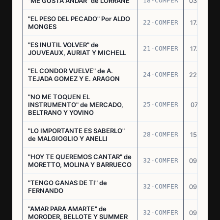
"ME GUSTA ANDAR" de LORRANE
18-COMFER
03.06.76
"EL PESO DEL PECADO" Por ALDO
22-COMFER
17.06.76
MONGES
"ES INUTIL VOLVER" de
21-COMFER
17.06.76
JOUVEAUX, AURIAT Y MICHELL
"EL CONDOR VUELVE" de A.
24-COMFER
22.06.76
TEJADA GOMEZ Y E. ARAGON
"NO ME TOQUEN EL
INSTRUMENTO" de MERCADO,
25-COMFER
07.07.76
BELTRANO Y YOVINO
"LO IMPORTANTE ES SABERLO"
28-COMFER
15.07.76
de MALGIOGLIO Y ANELLI
"HOY TE QUEREMOS CANTAR" de
32-COMFER
09.09.76
MORETTO, MOLINA Y BARRUECO
"TENGO GANAS DE TI" de
32-COMFER
09.09.76
FERNANDO
"AMAR PARA AMARTE" de
32-COMFER
09.09.76
MORODER, BELLOTE Y SUMMER