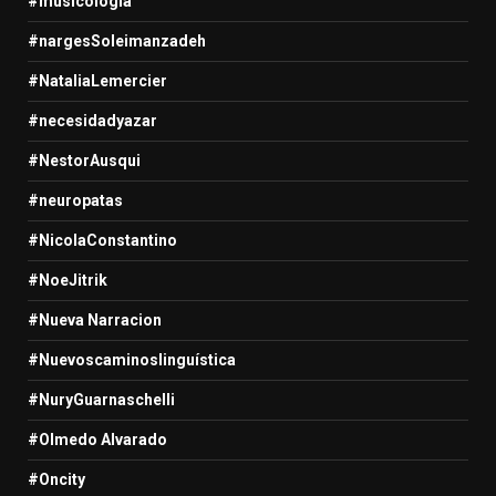
#musicologia
#nargesSoleimanzadeh
#NataliaLemercier
#necesidadyazar
#NestorAusqui
#neuropatas
#NicolaConstantino
#NoeJitrik
#Nueva Narracion
#Nuevoscaminoslinguística
#NuryGuarnaschelli
#Olmedo Alvarado
#Oncity