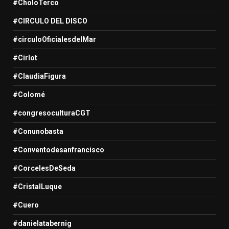
#CholoTerco
#CIRCULO DEL DISCO
#circuloOficialesdelMar
#Cirlot
#ClaudiaFigura
#Colomé
#congresoculturaCGT
#Conunobasta
#Conventodesanfrancisco
#CorcelesDeSeda
#CristalLuque
#Cuero
#danielatabernig