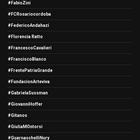
#FabioZini
#FCRosariocordoba
#FedericoAndahazi
#Florencia Ratto
#FrancescoCavalieri
#FranciscoBlanco
#FrentePatriaGrande
#FundacionArteviva
#GabrielaSussman
#GiovanniHoffer
#Gitanos
#GiuliaMOntorsi
#GuarnaschelliNury