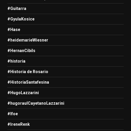
#Guitarra
#GyulaKosice
#Hase
#heidemarieWiesner
#HernanCibils
#historia
#Historia de Rosario
#HistoriaSantafesina
#HugoLazzarini
#hugoraulCayetanoLazzarini
#Ifoe
#IreneRenk