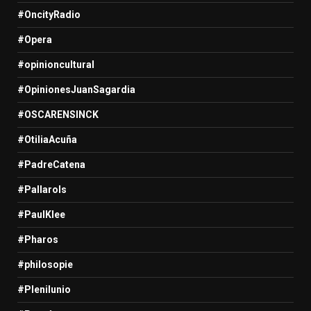
#OncityRadio
#Opera
#opinioncultural
#OpinionesJuanSagardia
#OSCARENSINCK
#OtiliaAcuña
#PadreCatena
#Pallarols
#PaulKlee
#Pharos
#philosopie
#Plenilunio