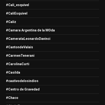
#Cali_esquivel
#CaliEsquivel
#Caliz
#Camara Argentina de la MOda
#CamerataLeonardoDavinci
#CantondeValais
#CarmenTenerani
#CarolinaCurti
#Casilda
#cautivodelosindios
#Centro de Gravedad
#Chaco