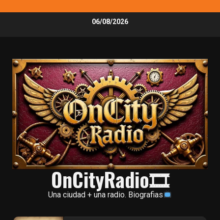
Skip
06/08/2026
to
content
OnCityRadio🎞
Una ciudad + una radio. Biografias