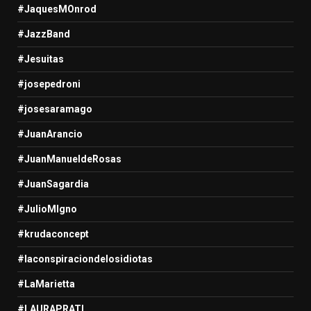
#JaquesMOnrod
#JazzBand
#Jesuitas
#josepedroni
#josesaramago
#JuanArancio
#JuanManueldeRosas
#JuanSagardia
#JulioMIgno
#krudaconcept
#laconspiraciondelosidiotas
#LaMarietta
#LAURAPRATI