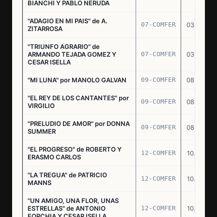
BIANCHI Y PABLO NERUDA
"ADAGIO EN MI PAIS" de A.
07-COMFER
03.03.77
ZITARROSA
"TRIUNFO AGRARIO" de
ARMANDO TEJADA GOMEZ Y
07-COMFER
03.03.77
CESAR ISELLA
"MI LUNA" por MANOLO GALVAN
09-COMFER
08.03.77
"EL REY DE LOS CANTANTES" por
09-COMFER
08.03.77
VIRGILIO
"PRELUDIO DE AMOR" por DONNA
09-COMFER
08.03.77
SUMMER
"EL PROGRESO" de ROBERTO Y
12-COMFER
10.03.77
ERASMO CARLOS
"LA TREGUA" de PATRICIO
12-COMFER
10.03.77
MANNS
"UN AMIGO, UNA FLOR, UNAS
ESTRELLAS" de ANTONIO
12-COMFER
10.03.77
FORCHIA Y CESAR ISELLA