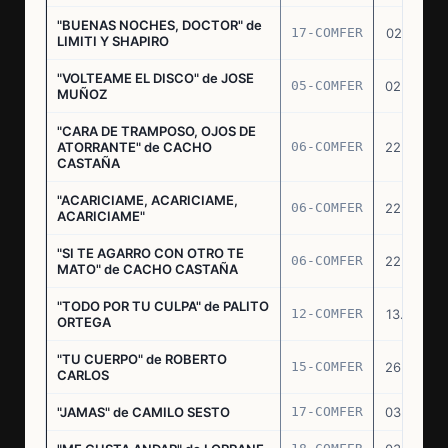
"BUENAS NOCHES, DOCTOR" de
17-COMFER
02.01.76
LIMITI Y SHAPIRO
"VOLTEAME EL DISCO" de JOSE
05-COMFER
02.02.76
MUÑOZ
"CARA DE TRAMPOSO, OJOS DE
ATORRANTE" de CACHO
06-COMFER
22.04.76
CASTAÑA
"ACARICIAME, ACARICIAME,
06-COMFER
22.04.76
ACARICIAME"
"SI TE AGARRO CON OTRO TE
06-COMFER
22.04.76
MATO" de CACHO CASTAÑA
"TODO POR TU CULPA" de PALITO
12-COMFER
13.05.76
ORTEGA
"TU CUERPO" de ROBERTO
15-COMFER
26.05.76
CARLOS
"JAMAS" de CAMILO SESTO
17-COMFER
03.06.76