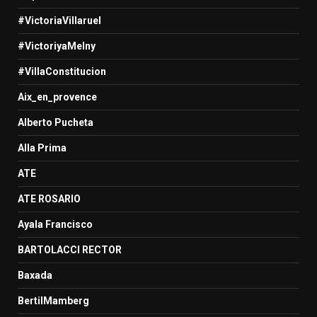
#VictoriaVillaruel
#VictoriyaMelny
#VillaConstitucion
Aix_en_provence
Alberto Pucheta
Alla Prima
ATE
ATE ROSARIO
Ayala Francisco
BARTOLACCI RECTOR
Baxada
BertilMamberg