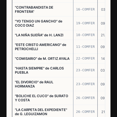
"CONTRABANDISTA DE
16-COMFER
03.12.74
FRONTERA"
"YO TENGO UN GANCHO" de
19-COMFER
09.01.75
COCO DIAZ
"LA NIÑA SUEÑA" de H. LANZI
10-COMFER
21.03.75
"ESTE CRISTO AMERICANO" de
11-COMFER
09.04.75
PETROCHELLI
"COMISARIO" de M. ORTIZ AYALA
22-COMFER
14.07.75
"HASTA SIEMPRE" de CARLOS
23-COMFER
03.09.75
PUEBLA
"EL DIVORCIO" de RAUL
23-COMFER
09.09.75
HORMANZA
"BOLICHE EL CUCO" de SURATO
26-COMFER
09.09.75
Y COSTA
"LA CARPETA DEL EXPEDIENTE"
26-COMFER
21.10.75
de G. LEGUIZAMON