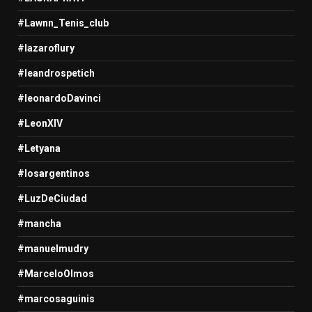
#Lawnn_Tenis_club
#lazaroflury
#leandrospetich
#leonardoDavinci
#LeonXIV
#Letyana
#losargentinos
#LuzDeCiudad
#mancha
#manuelmudry
#MarceloOlmos
#marcosaguinis