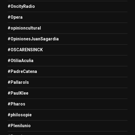
#OncityRadio
#Opera
#opinioncultural
#OpinionesJuanSagardia
#OSCARENSINCK
#OtiliaAcuña
#PadreCatena
#Pallarols
#PaulKlee
#Pharos
#philosopie
#Plenilunio