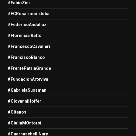
#FabioZini
#FCRosariocordoba
#FedericoAndahazi
#Florencia Ratto
#FrancescoCavalieri
#FranciscoBlanco
#FrentePatriaGrande
#FundacionArteviva
#GabrielaSussman
#GiovanniHoffer
#Gitanos
#GiuliaMOntorsi
#GuarnaschelliNury