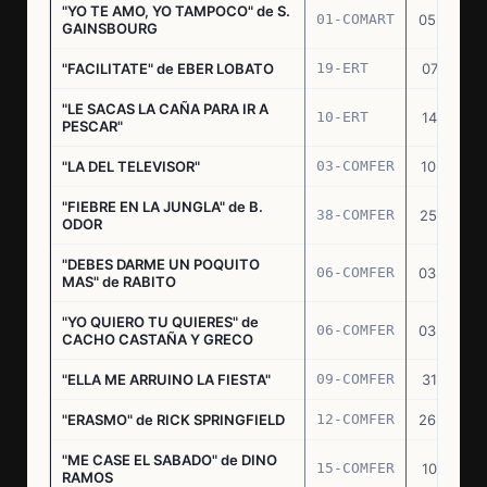
"YO TE AMO, YO TAMPOCO" de S.
01-COMART
05.02.70
GAINSBOURG
"FACILITATE" de EBER LOBATO
19-ERT
07.10.70
"LE SACAS LA CAÑA PARA IR A
10-ERT
14.07.71
PESCAR"
"LA DEL TELEVISOR"
03-COMFER
10.01.73
"FIEBRE EN LA JUNGLA" de B.
38-COMFER
25.10.73
ODOR
"DEBES DARME UN POQUITO
06-COMFER
03.05.74
MAS" de RABITO
"YO QUIERO TU QUIERES" de
06-COMFER
03.05.74
CACHO CASTAÑA Y GRECO
"ELLA ME ARRUINO LA FIESTA"
09-COMFER
31.07.74
"ERASMO" de RICK SPRINGFIELD
12-COMFER
26.09.74
"ME CASE EL SABADO" de DINO
15-COMFER
10.10.74
RAMOS