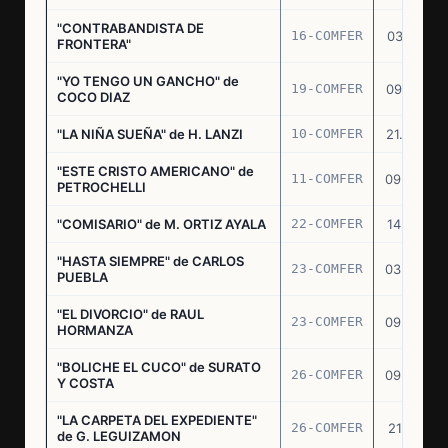
"CONTRABANDISTA DE
16-COMFER
03.12.74
FRONTERA"
"YO TENGO UN GANCHO" de
19-COMFER
09.01.75
COCO DIAZ
"LA NIÑA SUEÑA" de H. LANZI
10-COMFER
21.03.75
"ESTE CRISTO AMERICANO" de
11-COMFER
09.04.75
PETROCHELLI
"COMISARIO" de M. ORTIZ AYALA
22-COMFER
14.07.75
"HASTA SIEMPRE" de CARLOS
23-COMFER
03.09.75
PUEBLA
"EL DIVORCIO" de RAUL
23-COMFER
09.09.75
HORMANZA
"BOLICHE EL CUCO" de SURATO
26-COMFER
09.09.75
Y COSTA
"LA CARPETA DEL EXPEDIENTE"
26-COMFER
21.10.75
de G. LEGUIZAMON