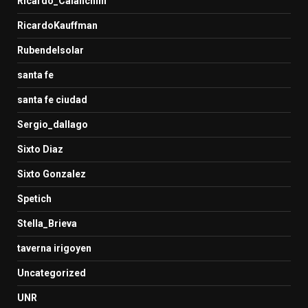
Ricardo_Calanchini
RicardoKauffman
Rubendelsolar
santa fe
santa fe ciudad
Sergio_dallago
Sixto Diaz
Sixto Gonzalez
Spetich
Stella_Brieva
taverna irigoyen
Uncategorized
UNR