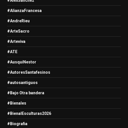
#AlexSanchez
#AlianzaFrancesa
#AndreRieu
#ArteSacro
#Arteviva
#ATE
#AusquiNestor
#AutoresSantafesinos
#autosantiguos
#Bajo Otra bandera
#Bienales
#BienalEsculturas2026
#Biografia