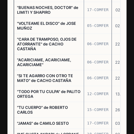
"BUENAS NOCHES, DOCTOR" de
17-COMFER
02.01.76
LIMITI Y SHAPIRO
"VOLTEAME EL DISCO" de JOSE
05-COMFER
02.02.76
MUÑOZ
"CARA DE TRAMPOSO, OJOS DE
ATORRANTE" de CACHO
06-COMFER
22.04.76
CASTAÑA
"ACARICIAME, ACARICIAME,
06-COMFER
22.04.76
ACARICIAME"
"SI TE AGARRO CON OTRO TE
06-COMFER
22.04.76
MATO" de CACHO CASTAÑA
"TODO POR TU CULPA" de PALITO
12-COMFER
13.05.76
ORTEGA
"TU CUERPO" de ROBERTO
15-COMFER
26.05.76
CARLOS
"JAMAS" de CAMILO SESTO
17-COMFER
03.06.76