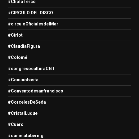
#CholoTerco
#CIRCULO DEL DISCO
#circuloOficialesdelMar
#Cirlot
#ClaudiaFigura
#Colomé
#congresoculturaCGT
#Conunobasta
#Conventodesanfrancisco
#CorcelesDeSeda
#CristalLuque
#Cuero
#danielatabernig