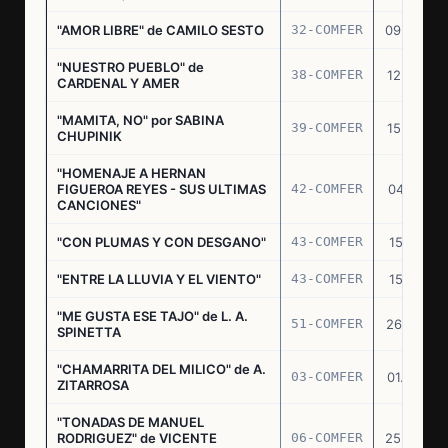
"AMOR LIBRE" de CAMILO SESTO
32-COMFER
09.09.76
"NUESTRO PUEBLO" de
38-COMFER
12.10.76
CARDENAL Y AMER
"MAMITA, NO" por SABINA
39-COMFER
15.10.76
CHUPINIK
"HOMENAJE A HERNAN
FIGUEROA REYES - SUS ULTIMAS
42-COMFER
04.11.76
CANCIONES"
"CON PLUMAS Y CON DESGANO"
43-COMFER
15.11.76
"ENTRE LA LLUVIA Y EL VIENTO"
43-COMFER
15.11.76
"ME GUSTA ESE TAJO" de L. A.
51-COMFER
26.12.76
SPINETTA
"CHAMARRITA DEL MILICO" de A.
03-COMFER
01.02.77
ZITARROSA
"TONADAS DE MANUEL
RODRIGUEZ" de VICENTE
06-COMFER
25.02.77