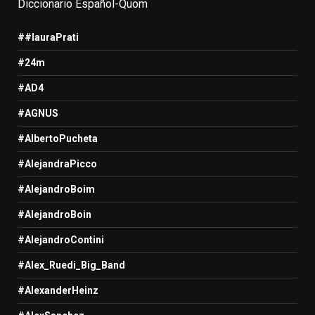
Diccionario Español-Quom
##lauraPrati
#24m
#AD4
#AGNUS
#AlbertoPucheta
#AlejandraPicco
#AlejandroBoim
#AlejandroBoin
#AlejandroContini
#Alex_Ruedi_Big_Band
#AlexanderHeinz