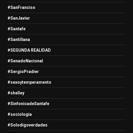
#SanFranciso
#SanJavier
#Santafe
#Santillana
#SEGUNDA REALIDAD
#SenadoNacional
#SergioPradier
#sexoytemperamento
#shelley
#SinfonicadeSantafe
#sociologia
#Solodigoverdades