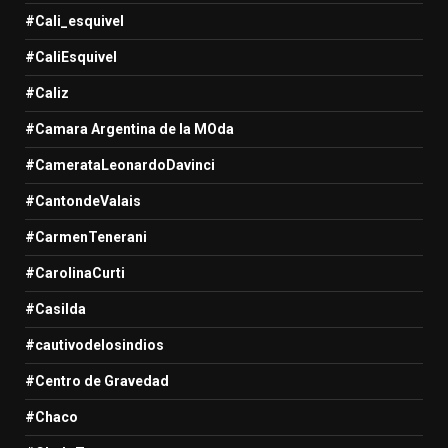
#Cali_esquivel
#CaliEsquivel
#Caliz
#Camara Argentina de la MOda
#CamerataLeonardoDavinci
#CantondeValais
#CarmenTenerani
#CarolinaCurti
#Casilda
#cautivodelosindios
#Centro de Gravedad
#Chaco