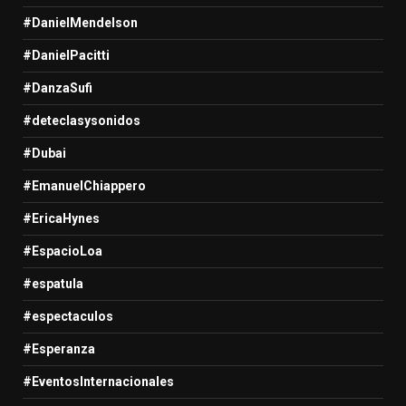
#DanielMendelson
#DanielPacitti
#DanzaSufi
#deteclasysonidos
#Dubai
#EmanuelChiappero
#EricaHynes
#EspacioLoa
#espatula
#espectaculos
#Esperanza
#EventosInternacionales