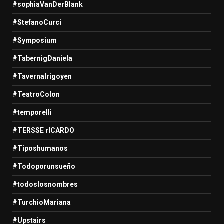
#sophiaVanDerBlank
#StefanoCurci
#Symposium
#TabernigDaniela
#TavernaIrigoyen
#TeatroColon
#temporelli
#TERSSE rICARDO
#Tiposhumanos
#Todoporunsueño
#todoslosnombres
#TurchioMariana
#Upstairs