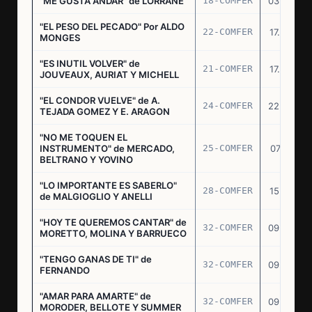
"ME GUSTA ANDAR" de LORRANE
18-COMFER
03.06.76
"EL PESO DEL PECADO" Por ALDO
22-COMFER
17.06.76
MONGES
"ES INUTIL VOLVER" de
21-COMFER
17.06.76
JOUVEAUX, AURIAT Y MICHELL
"EL CONDOR VUELVE" de A.
24-COMFER
22.06.76
TEJADA GOMEZ Y E. ARAGON
"NO ME TOQUEN EL
INSTRUMENTO" de MERCADO,
25-COMFER
07.07.76
BELTRANO Y YOVINO
"LO IMPORTANTE ES SABERLO"
28-COMFER
15.07.76
de MALGIOGLIO Y ANELLI
"HOY TE QUEREMOS CANTAR" de
32-COMFER
09.09.76
MORETTO, MOLINA Y BARRUECO
"TENGO GANAS DE TI" de
32-COMFER
09.09.76
FERNANDO
"AMAR PARA AMARTE" de
32-COMFER
09.09.76
MORODER, BELLOTE Y SUMMER