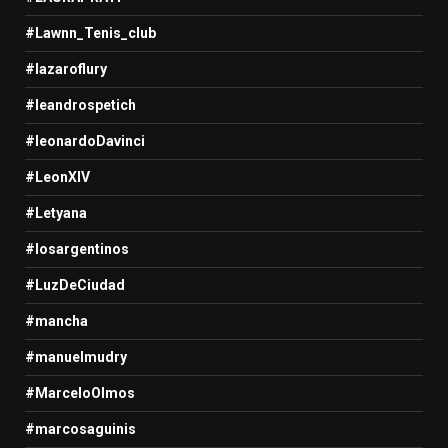
#Lawnn_Tenis_club
#lazaroflury
#leandrospetich
#leonardoDavinci
#LeonXIV
#Letyana
#losargentinos
#LuzDeCiudad
#mancha
#manuelmudry
#MarceloOlmos
#marcosaguinis