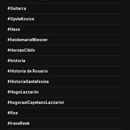
#Guitarra
#GyulaKosice
#Hase
#heidemarieWiesner
#HernanCibils
#historia
#Historia de Rosario
#HistoriaSantafesina
#HugoLazzarini
#hugoraulCayetanoLazzarini
#Ifoe
#IreneRenk