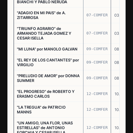
BIANCHI Y PABLO NERUDA
"ADAGIO EN MI PAIS" de A.
07-COMFER
03.03.77
ZITARROSA
"TRIUNFO AGRARIO" de
ARMANDO TEJADA GOMEZ Y
07-COMFER
03.03.77
CESAR ISELLA
"MI LUNA" por MANOLO GALVAN
09-COMFER
08.03.77
"EL REY DE LOS CANTANTES" por
09-COMFER
08.03.77
VIRGILIO
"PRELUDIO DE AMOR" por DONNA
09-COMFER
08.03.77
SUMMER
"EL PROGRESO" de ROBERTO Y
12-COMFER
10.03.77
ERASMO CARLOS
"LA TREGUA" de PATRICIO
12-COMFER
10.03.77
MANNS
"UN AMIGO, UNA FLOR, UNAS
ESTRELLAS" de ANTONIO
12-COMFER
10.03.77
FORCHIA Y CESAR ISELLA