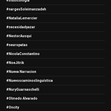
#musicologia
#nargesSoleimanzadeh
#NataliaLemercier
#necesidadyazar
#NestorAusqui
#neuropatas
#NicolaConstantino
#NoeJitrik
#Nueva Narracion
#Nuevoscaminoslinguística
#NuryGuarnaschelli
#Olmedo Alvarado
#Oncity