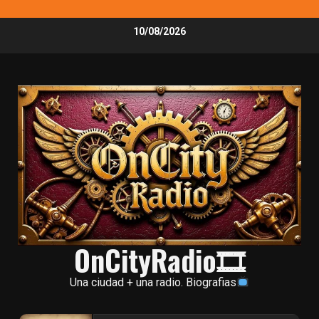
Skip
10/08/2026
to
content
OnCityRadio🎞
Una ciudad + una radio. Biografias