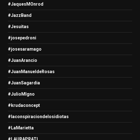
#JaquesMOnrod
#JazzBand
#Jesuitas
#josepedroni
#josesaramago
#JuanArancio
#JuanManueldeRosas
#JuanSagardia
#JulioMIgno
#krudaconcept
#laconspiraciondelosidiotas
#LaMarietta
#LAURAPRATI