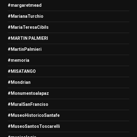
#margaretmead
#MarianaTurchio
#MariaTeresaCibils
#MARTIN PALMIERI
#MartinPalmieri
#memoria
#MISATANGO
#Mondrian
#Monumentoalapaz
#MuralSanFranciso
#MuseoHistoricoSantafe
#MuseoSantosToscarelli