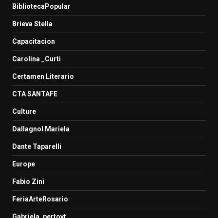
BibliotecaPopular
Brieva Stella
Capacitacion
Carolina _Curti
Certamen Literario
CTA SANTAFE
Culture
Dallagnol Mariela
Dante Taparelli
Europe
Fabio Zini
FeriaArteRosario
Gabriela_pertovt