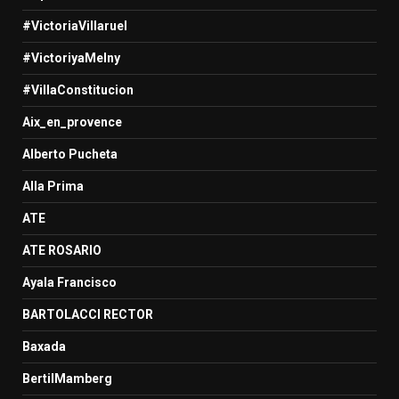
#VictoriaVillaruel
#VictoriyaMelny
#VillaConstitucion
Aix_en_provence
Alberto Pucheta
Alla Prima
ATE
ATE ROSARIO
Ayala Francisco
BARTOLACCI RECTOR
Baxada
BertilMamberg