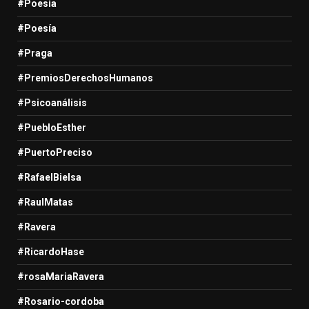
#Poesia
#Poesía
#Praga
#PremiosDerechosHumanos
#Psicoanálisis
#PuebloEsther
#PuertoPreciso
#RafaelBielsa
#RaulMatas
#Ravera
#RicardoHase
#rosaMariaRavera
#Rosario-cordoba