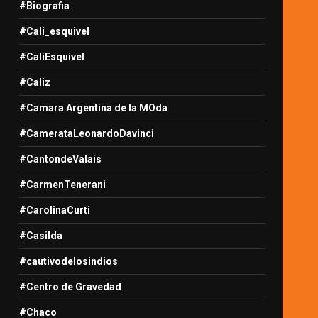
#Biografia
#Cali_esquivel
#CaliEsquivel
#Caliz
#Camara Argentina de la MOda
#CamerataLeonardoDavinci
#CantondeValais
#CarmenTenerani
#CarolinaCurti
#Casilda
#cautivodelosindios
#Centro de Gravedad
#Chaco