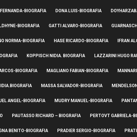
 FERNANDA-BIOGRAFIA
DONA LUIS-BIOGRAFIA
DOYHARZABA
LDHYNE-BIOGRAFIA
GATTI ALVARO-BIOGRAFIA
GUARNASCHE
NO NORMA-BIOGRAFIA
HASE RICARDO-BIOGRAFIA
IFRAN AL
IOGRAFIA
KOPPISCH NIDIA. BIOGRAFIA
LAZZARINI HUGO RA
ARCOS-BIOGRAFIA
MAGLIANO FABIAN-BIOGRAFIA
MANNARI
IDIA.BIOGRAFIA
MASSA SALVADOR-BIOGRAFIA
MENDELSON 
UEL ANGEL-BIOGRAFIA
MUDRY MANUEL-BIOGRAFIA
PANTAN
TO
PAUTASSO RICHARD – BIOGRAFIA
PERTOVT GABRIELA-B
NA BENITO-BIOGRAFIA
PRADIER SERGIO-BIOGRAFIA
PRATI