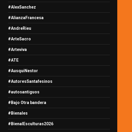
#AlexSanchez
#AlianzaFrancesa
#AndreRieu
#ArteSacro
#Arteviva
#ATE
#AusquiNestor
#AutoresSantafesinos
#autosantiguos
#Bajo Otra bandera
#Bienales
#BienalEsculturas2026