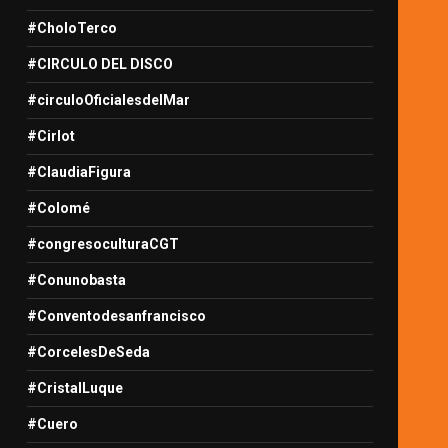
#CholoTerco
#CIRCULO DEL DISCO
#circuloOficialesdelMar
#Cirlot
#ClaudiaFigura
#Colomé
#congresoculturaCGT
#Conunobasta
#Conventodesanfrancisco
#CorcelesDeSeda
#CristalLuque
#Cuero