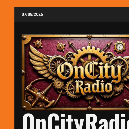
Skip
07/08/2026
to
content
OnCityRadi