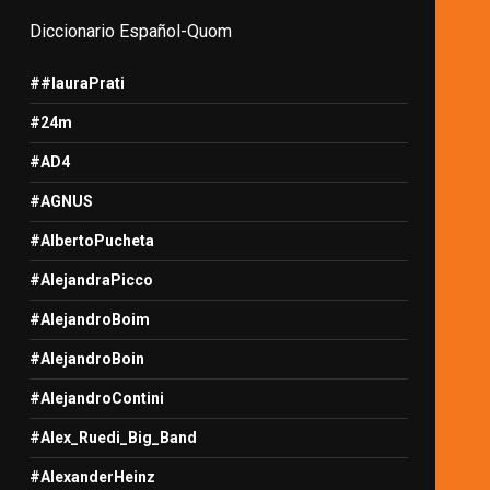
Diccionario Español-Quom
##lauraPrati
#24m
#AD4
#AGNUS
#AlbertoPucheta
#AlejandraPicco
#AlejandroBoim
#AlejandroBoin
#AlejandroContini
#Alex_Ruedi_Big_Band
#AlexanderHeinz