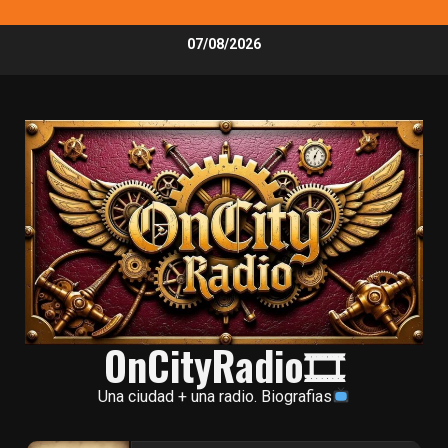
Skip
07/08/2026
to
content
OnCityRadio🎞
Una ciudad + una radio. Biografias