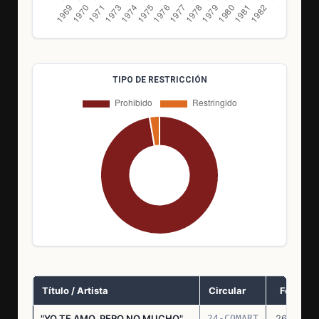
TIPO DE RESTRICCIÓN
Título / Artista
Circular
Fecha
"YO TE AMO, PERO NO MUCHO"
24-COMART
26.11.69