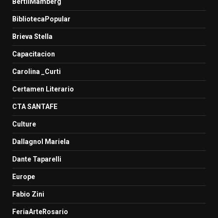
BertilMamberg
BibliotecaPopular
Brieva Stella
Capacitacion
Carolina _Curti
Certamen Literario
CTA SANTAFE
Culture
Dallagnol Mariela
Dante Taparelli
Europe
Fabio Zini
FeriaArteRosario