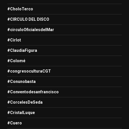
#CholoTerco
#CIRCULO DEL DISCO
#circuloOficialesdelMar
#Cirlot
#ClaudiaFigura
#Colomé
#congresoculturaCGT
#Conunobasta
#Conventodesanfrancisco
#CorcelesDeSeda
#CristalLuque
#Cuero