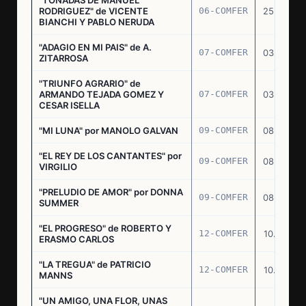
RODRIGUEZ" de VICENTE
06-COMFER
25.02.77
BIANCHI Y PABLO NERUDA
"ADAGIO EN MI PAIS" de A.
07-COMFER
03.03.77
ZITARROSA
"TRIUNFO AGRARIO" de
ARMANDO TEJADA GOMEZ Y
07-COMFER
03.03.77
CESAR ISELLA
"MI LUNA" por MANOLO GALVAN
09-COMFER
08.03.77
"EL REY DE LOS CANTANTES" por
09-COMFER
08.03.77
VIRGILIO
"PRELUDIO DE AMOR" por DONNA
09-COMFER
08.03.77
SUMMER
"EL PROGRESO" de ROBERTO Y
12-COMFER
10.03.77
ERASMO CARLOS
"LA TREGUA" de PATRICIO
12-COMFER
10.03.77
MANNS
"UN AMIGO, UNA FLOR, UNAS