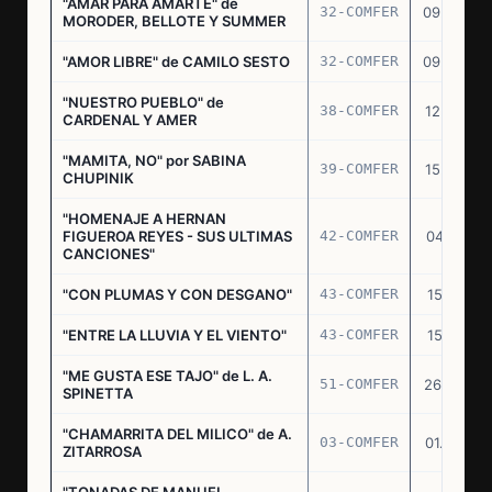
"AMAR PARA AMARTE" de
32-COMFER
09.09.76
MORODER, BELLOTE Y SUMMER
"AMOR LIBRE" de CAMILO SESTO
32-COMFER
09.09.76
"NUESTRO PUEBLO" de
38-COMFER
12.10.76
CARDENAL Y AMER
"MAMITA, NO" por SABINA
39-COMFER
15.10.76
CHUPINIK
"HOMENAJE A HERNAN
FIGUEROA REYES - SUS ULTIMAS
42-COMFER
04.11.76
CANCIONES"
"CON PLUMAS Y CON DESGANO"
43-COMFER
15.11.76
"ENTRE LA LLUVIA Y EL VIENTO"
43-COMFER
15.11.76
"ME GUSTA ESE TAJO" de L. A.
51-COMFER
26.12.76
SPINETTA
"CHAMARRITA DEL MILICO" de A.
03-COMFER
01.02.77
ZITARROSA
"TONADAS DE MANUEL