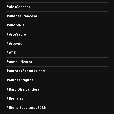
#AlexSanchez
#AlianzaFrancesa
#AndreRieu
#ArteSacro
#Arteviva
#ATE
#AusquiNestor
#AutoresSantafesinos
#autosantiguos
#Bajo Otra bandera
#Bienales
#BienalEsculturas2026