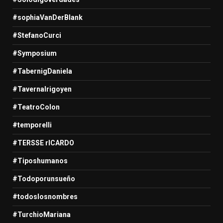
#sophiaVanDerBlank
#StefanoCurci
#Symposium
#TabernigDaniela
#TavernaIrigoyen
#TeatroColon
#temporelli
#TERSSE rICARDO
#Tiposhumanos
#Todoporunsueño
#todoslosnombres
#TurchioMariana