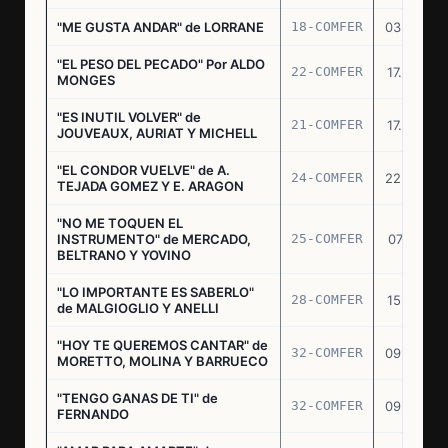
"ME GUSTA ANDAR" de LORRANE
18-COMFER
03.06.76
"EL PESO DEL PECADO" Por ALDO
22-COMFER
17.06.76
MONGES
"ES INUTIL VOLVER" de
21-COMFER
17.06.76
JOUVEAUX, AURIAT Y MICHELL
"EL CONDOR VUELVE" de A.
24-COMFER
22.06.76
TEJADA GOMEZ Y E. ARAGON
"NO ME TOQUEN EL
INSTRUMENTO" de MERCADO,
25-COMFER
07.07.76
BELTRANO Y YOVINO
"LO IMPORTANTE ES SABERLO"
28-COMFER
15.07.76
de MALGIOGLIO Y ANELLI
"HOY TE QUEREMOS CANTAR" de
32-COMFER
09.09.76
MORETTO, MOLINA Y BARRUECO
"TENGO GANAS DE TI" de
32-COMFER
09.09.76
FERNANDO