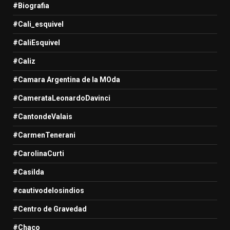
#Biografia
#Cali_esquivel
#CaliEsquivel
#Caliz
#Camara Argentina de la MOda
#CamerataLeonardoDavinci
#CantondeValais
#CarmenTenerani
#CarolinaCurti
#Casilda
#cautivodelosindios
#Centro de Gravedad
#Chaco