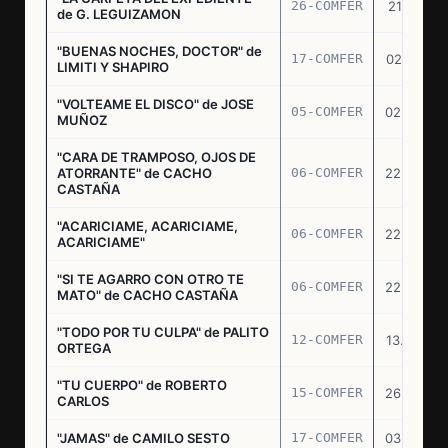
26-COMFER
21.10.75
de G. LEGUIZAMON
"BUENAS NOCHES, DOCTOR" de
17-COMFER
02.01.76
LIMITI Y SHAPIRO
"VOLTEAME EL DISCO" de JOSE
05-COMFER
02.02.76
MUÑOZ
"CARA DE TRAMPOSO, OJOS DE
ATORRANTE" de CACHO
06-COMFER
22.04.76
CASTAÑA
"ACARICIAME, ACARICIAME,
06-COMFER
22.04.76
ACARICIAME"
"SI TE AGARRO CON OTRO TE
06-COMFER
22.04.76
MATO" de CACHO CASTAÑA
"TODO POR TU CULPA" de PALITO
12-COMFER
13.05.76
ORTEGA
"TU CUERPO" de ROBERTO
15-COMFER
26.05.76
CARLOS
"JAMAS" de CAMILO SESTO
17-COMFER
03.06.76