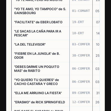
"YO TE AMO, YO TAMPOCO" de S.
01-COMART
05.02.70
GAINSBOURG
"FACILITATE" de EBER LOBATO
19-ERT
07.10.70
"LE SACAS LA CAÑA PARA IR A
10-ERT
14.07.71
PESCAR"
"LA DEL TELEVISOR"
03-COMFER
10.01.73
"FIEBRE EN LA JUNGLA" de B.
38-COMFER
25.10.73
ODOR
"DEBES DARME UN POQUITO
06-COMFER
03.05.74
MAS" de RABITO
"YO QUIERO TU QUIERES" de
06-COMFER
03.05.74
CACHO CASTAÑA Y GRECO
"ELLA ME ARRUINO LA FIESTA"
09-COMFER
31.07.74
"ERASMO" de RICK SPRINGFIELD
12-COMFER
26.09.74