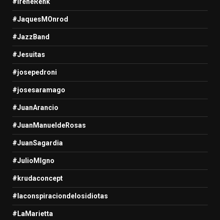
#IreneRenk
#JaquesMOnrod
#JazzBand
#Jesuitas
#josepedroni
#josesaramago
#JuanArancio
#JuanManueldeRosas
#JuanSagardia
#JulioMIgno
#krudaconcept
#laconspiraciondelosidiotas
#LaMarietta