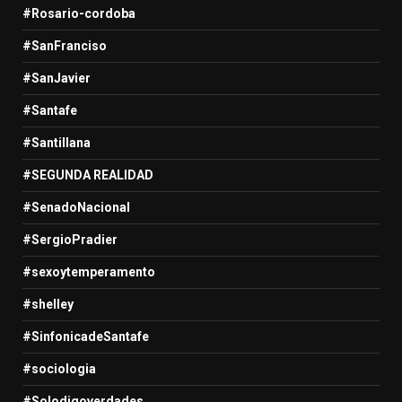
#Rosario-cordoba
#SanFranciso
#SanJavier
#Santafe
#Santillana
#SEGUNDA REALIDAD
#SenadoNacional
#SergioPradier
#sexoytemperamento
#shelley
#SinfonicadeSantafe
#sociologia
#Solodigoverdades