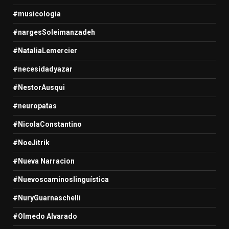
#musicologia
#nargesSoleimanzadeh
#NataliaLemercier
#necesidadyazar
#NestorAusqui
#neuropatas
#NicolaConstantino
#NoeJitrik
#Nueva Narracion
#Nuevoscaminoslinguística
#NuryGuarnaschelli
#Olmedo Alvarado