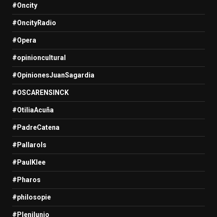
#Oncity
#OncityRadio
#Opera
#opinioncultural
#OpinionesJuanSagardia
#OSCARENSINCK
#OtiliaAcuña
#PadreCatena
#Pallarols
#PaulKlee
#Pharos
#philosopie
#Plenilunio