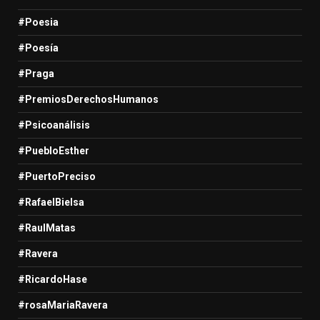
#Poesia
#Poesía
#Praga
#PremiosDerechosHumanos
#Psicoanálisis
#PuebloEsther
#PuertoPreciso
#RafaelBielsa
#RaulMatas
#Ravera
#RicardoHase
#rosaMariaRavera