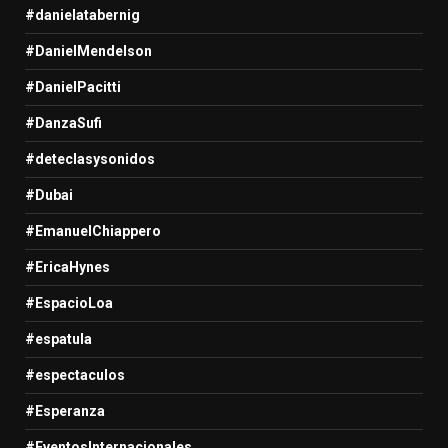
#danielatabernig
#DanielMendelson
#DanielPacitti
#DanzaSufi
#deteclasysonidos
#Dubai
#EmanuelChiappero
#EricaHynes
#EspacioLoa
#espatula
#espectaculos
#Esperanza
#EventosInternacionales