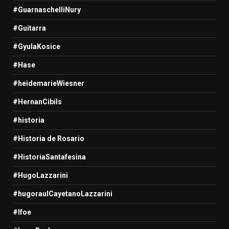
#GuarnaschelliNury
#Guitarra
#GyulaKosice
#Hase
#heidemarieWiesner
#HernanCibils
#historia
#Historia de Rosario
#HistoriaSantafesina
#HugoLazzarini
#hugoraulCayetanoLazzarini
#Ifoe