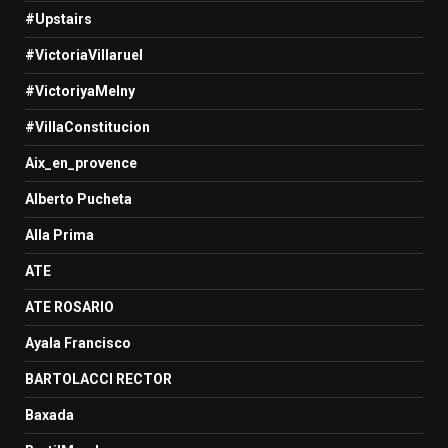
#Upstairs
#VictoriaVillaruel
#VictoriyaMelny
#VillaConstitucion
Aix_en_provence
Alberto Pucheta
Alla Prima
ATE
ATE ROSARIO
Ayala Francisco
BARTOLACCI RECTOR
Baxada