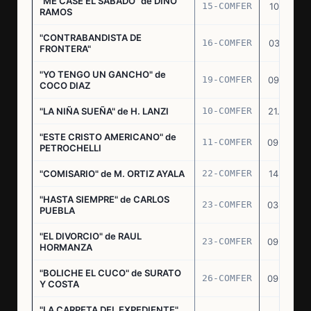
"ME CASE EL SABADO" de DINO
15-COMFER
10.10.74
RAMOS
"CONTRABANDISTA DE
16-COMFER
03.12.74
FRONTERA"
"YO TENGO UN GANCHO" de
19-COMFER
09.01.75
COCO DIAZ
"LA NIÑA SUEÑA" de H. LANZI
10-COMFER
21.03.75
"ESTE CRISTO AMERICANO" de
11-COMFER
09.04.75
PETROCHELLI
"COMISARIO" de M. ORTIZ AYALA
22-COMFER
14.07.75
"HASTA SIEMPRE" de CARLOS
23-COMFER
03.09.75
PUEBLA
"EL DIVORCIO" de RAUL
23-COMFER
09.09.75
HORMANZA
"BOLICHE EL CUCO" de SURATO
26-COMFER
09.09.75
Y COSTA
"LA CARPETA DEL EXPEDIENTE"