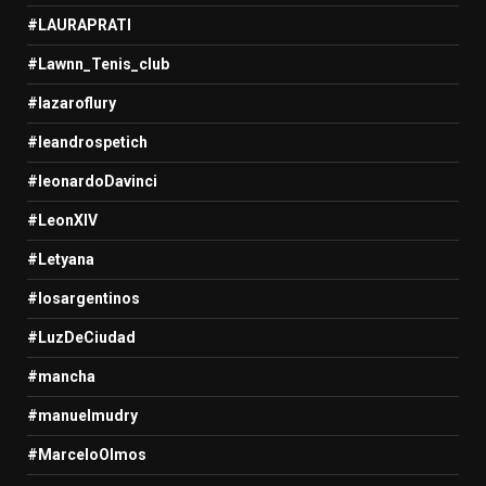
#LAURAPRATI
#Lawnn_Tenis_club
#lazaroflury
#leandrospetich
#leonardoDavinci
#LeonXIV
#Letyana
#losargentinos
#LuzDeCiudad
#mancha
#manuelmudry
#MarceloOlmos