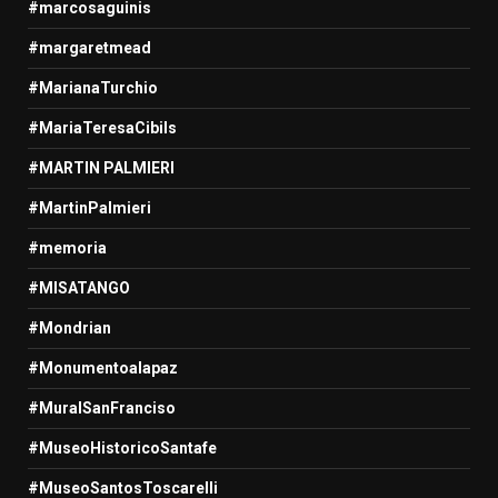
#marcosaguinis
#margaretmead
#MarianaTurchio
#MariaTeresaCibils
#MARTIN PALMIERI
#MartinPalmieri
#memoria
#MISATANGO
#Mondrian
#Monumentoalapaz
#MuralSanFranciso
#MuseoHistoricoSantafe
#MuseoSantosToscarelli