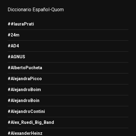
Diccionario Español-Quom
##lauraPrati
#24m
#AD4
#AGNUS
#AlbertoPucheta
#AlejandraPicco
#AlejandroBoim
#AlejandroBoin
#AlejandroContini
#Alex_Ruedi_Big_Band
#AlexanderHeinz