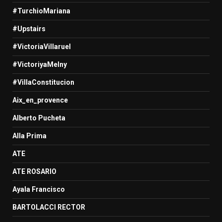
#TurchioMariana
#Upstairs
#VictoriaVillaruel
#VictoriyaMelny
#VillaConstitucion
Aix_en_provence
Alberto Pucheta
Alla Prima
ATE
ATE ROSARIO
Ayala Francisco
BARTOLACCI RECTOR