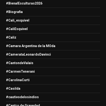
#BienalEsculturas2026
#Biografia
#Cali_esquivel
#CaliEsquivel
#Caliz
#Camara Argentina de la MOda
#CamerataLeonardoDavinci
#CantondeValais
#CarmenTenerani
#CarolinaCurti
#Casilda
#cautivodelosindios
#Centro de Gravedad