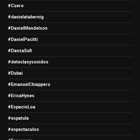
#Cuero
#danielatabernig
#DanielMendelson
#DanielPacitti
#DanzaSufi
#deteclasysonidos
#Dubai
#EmanuelChiappero
#EricaHynes
#EspacioLoa
#espatula
#espectaculos