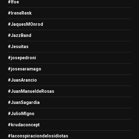
#Ifoe
#IreneRenk
#JaquesMOnrod
#JazzBand
#Jesuitas
#josepedroni
#josesaramago
#JuanArancio
#JuanManueldeRosas
#JuanSagardia
#JulioMIgno
#krudaconcept
#laconspiraciondelosidiotas