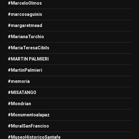
#MarceloOlmos
#marcosaguinis
#margaretmead
#MarianaTurchio
#MariaTeresaCibils
#MARTIN PALMIERI
#MartinPalmieri
#memoria
#MISATANGO
#Mondrian
#Monumentoalapaz
#MuralSanFranciso
#MuseoHistoricoSantafe