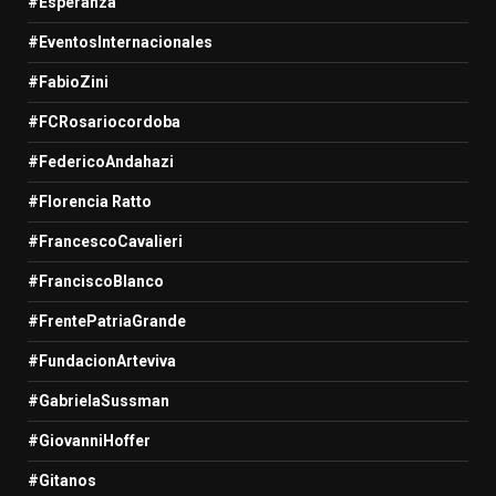
#Esperanza
#EventosInternacionales
#FabioZini
#FCRosariocordoba
#FedericoAndahazi
#Florencia Ratto
#FrancescoCavalieri
#FranciscoBlanco
#FrentePatriaGrande
#FundacionArteviva
#GabrielaSussman
#GiovanniHoffer
#Gitanos