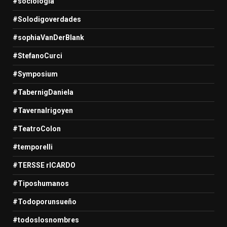
#sociologia
#Solodigoverdades
#sophiaVanDerBlank
#StefanoCurci
#Symposium
#TabernigDaniela
#TavernaIrigoyen
#TeatroColon
#temporelli
#TERSSE rICARDO
#Tiposhumanos
#Todoporunsueño
#todoslosnombres