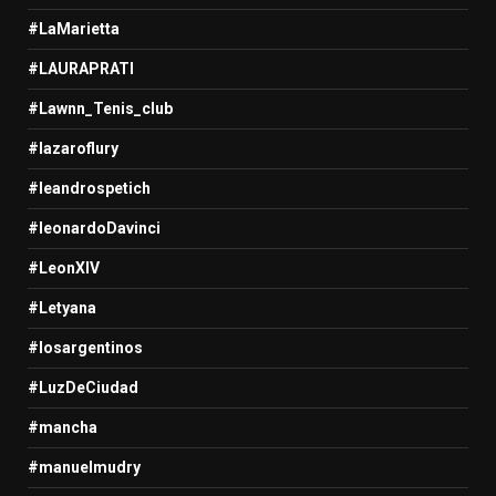
#LaMarietta
#LAURAPRATI
#Lawnn_Tenis_club
#lazaroflury
#leandrospetich
#leonardoDavinci
#LeonXIV
#Letyana
#losargentinos
#LuzDeCiudad
#mancha
#manuelmudry