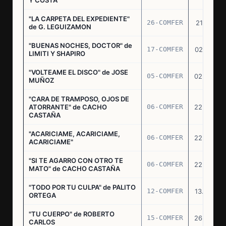
"LA CARPETA DEL EXPEDIENTE"
26-COMFER
21.10.75
de G. LEGUIZAMON
"BUENAS NOCHES, DOCTOR" de
17-COMFER
02.01.76
LIMITI Y SHAPIRO
"VOLTEAME EL DISCO" de JOSE
05-COMFER
02.02.76
MUÑOZ
"CARA DE TRAMPOSO, OJOS DE
ATORRANTE" de CACHO
06-COMFER
22.04.76
CASTAÑA
"ACARICIAME, ACARICIAME,
06-COMFER
22.04.76
ACARICIAME"
"SI TE AGARRO CON OTRO TE
06-COMFER
22.04.76
MATO" de CACHO CASTAÑA
"TODO POR TU CULPA" de PALITO
12-COMFER
13.05.76
ORTEGA
"TU CUERPO" de ROBERTO
15-COMFER
26.05.76
CARLOS