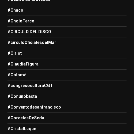
#Chaco
#CholoTerco
#CIRCULO DEL DISCO
#circuloOficialesdelMar
#Cirlot
#ClaudiaFigura
#Colomé
#congresoculturaCGT
#Conunobasta
#Conventodesanfrancisco
#CorcelesDeSeda
#CristalLuque