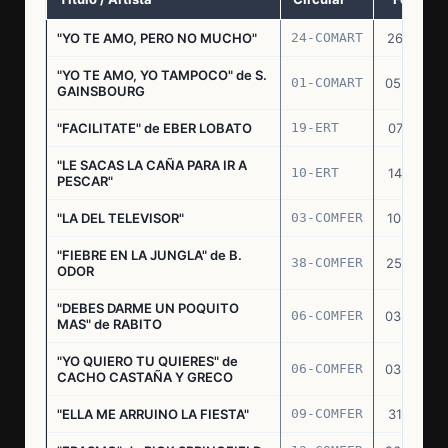
"YO TE AMO, PERO NO MUCHO"
24-COMART
26.11.69
"YO TE AMO, YO TAMPOCO" de S.
01-COMART
05.02.70
GAINSBOURG
"FACILITATE" de EBER LOBATO
19-ERT
07.10.70
"LE SACAS LA CAÑA PARA IR A
10-ERT
14.07.71
PESCAR"
"LA DEL TELEVISOR"
03-COMFER
10.01.73
"FIEBRE EN LA JUNGLA" de B.
38-COMFER
25.10.73
ODOR
"DEBES DARME UN POQUITO
06-COMFER
03.05.74
MAS" de RABITO
"YO QUIERO TU QUIERES" de
06-COMFER
03.05.74
CACHO CASTAÑA Y GRECO
"ELLA ME ARRUINO LA FIESTA"
09-COMFER
31.07.74