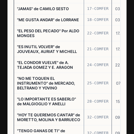
"JAMAS" de CAMILO SESTO
17-COMFER
03.06.76
"ME GUSTA ANDAR" de LORRANE
18-COMFER
03.06.76
"EL PESO DEL PECADO" Por ALDO
22-COMFER
17.06.76
MONGES
"ES INUTIL VOLVER" de
21-COMFER
17.06.76
JOUVEAUX, AURIAT Y MICHELL
"EL CONDOR VUELVE" de A.
24-COMFER
22.06.76
TEJADA GOMEZ Y E. ARAGON
"NO ME TOQUEN EL
INSTRUMENTO" de MERCADO,
25-COMFER
07.07.76
BELTRANO Y YOVINO
"LO IMPORTANTE ES SABERLO"
28-COMFER
15.07.76
de MALGIOGLIO Y ANELLI
"HOY TE QUEREMOS CANTAR" de
32-COMFER
09.09.76
MORETTO, MOLINA Y BARRUECO
"TENGO GANAS DE TI" de
32-COMFER
09.09.76