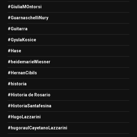
#GiuliaMOntorsi
#GuarnaschelliNury
#Guitarra
#GyulaKosice
#Hase
#heidemarieWiesner
#HernanCibils
#historia
#Historia de Rosario
#HistoriaSantafesina
#HugoLazzarini
#hugoraulCayetanoLazzarini