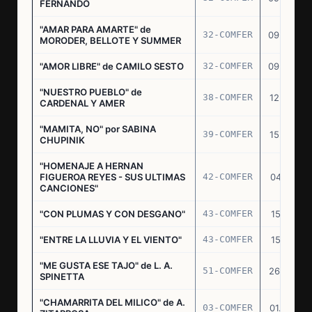
FERNANDO
"AMAR PARA AMARTE" de
32-COMFER
09.09.76
MORODER, BELLOTE Y SUMMER
"AMOR LIBRE" de CAMILO SESTO
32-COMFER
09.09.76
"NUESTRO PUEBLO" de
38-COMFER
12.10.76
CARDENAL Y AMER
"MAMITA, NO" por SABINA
39-COMFER
15.10.76
CHUPINIK
"HOMENAJE A HERNAN
FIGUEROA REYES - SUS ULTIMAS
42-COMFER
04.11.76
CANCIONES"
"CON PLUMAS Y CON DESGANO"
43-COMFER
15.11.76
"ENTRE LA LLUVIA Y EL VIENTO"
43-COMFER
15.11.76
"ME GUSTA ESE TAJO" de L. A.
51-COMFER
26.12.76
SPINETTA
"CHAMARRITA DEL MILICO" de A.
03-COMFER
01.02.77