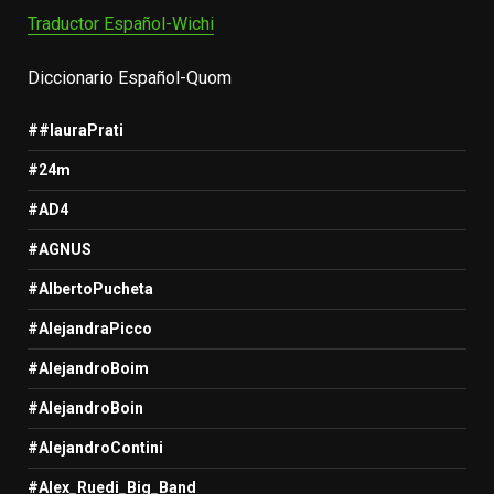
Traductor Español-Wichi
Diccionario Español-Quom
##lauraPrati
#24m
#AD4
#AGNUS
#AlbertoPucheta
#AlejandraPicco
#AlejandroBoim
#AlejandroBoin
#AlejandroContini
#Alex_Ruedi_Big_Band