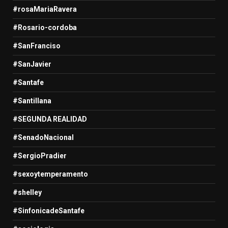
#rosaMariaRavera
#Rosario-cordoba
#SanFranciso
#SanJavier
#Santafe
#Santillana
#SEGUNDA REALIDAD
#SenadoNacional
#SergioPradier
#sexoytemperamento
#shelley
#SinfonicadeSantafe