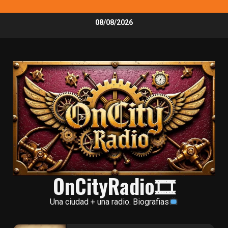
Skip
08/08/2026
to
content
OnCityRadio🎞
Una ciudad + una radio. Biografias