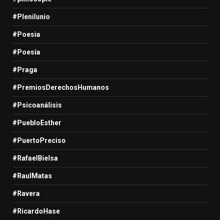
#Plenilunio
#Poesia
#Poesía
#Praga
#PremiosDerechosHumanos
#Psicoanálisis
#PuebloEsther
#PuertoPreciso
#RafaelBielsa
#RaulMatas
#Ravera
#RicardoHase