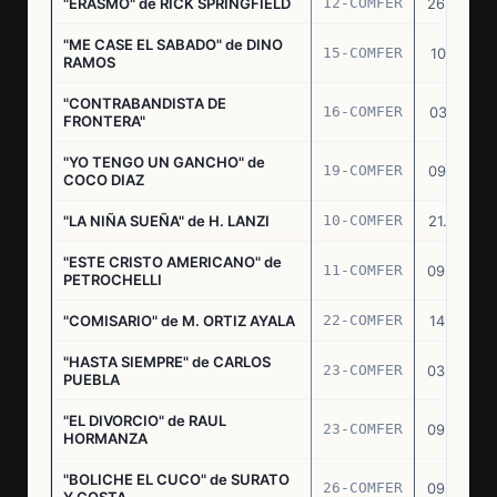
"ERASMO" de RICK SPRINGFIELD
12-COMFER
26.09.74
"ME CASE EL SABADO" de DINO
15-COMFER
10.10.74
RAMOS
"CONTRABANDISTA DE
16-COMFER
03.12.74
FRONTERA"
"YO TENGO UN GANCHO" de
19-COMFER
09.01.75
COCO DIAZ
"LA NIÑA SUEÑA" de H. LANZI
10-COMFER
21.03.75
"ESTE CRISTO AMERICANO" de
11-COMFER
09.04.75
PETROCHELLI
"COMISARIO" de M. ORTIZ AYALA
22-COMFER
14.07.75
"HASTA SIEMPRE" de CARLOS
23-COMFER
03.09.75
PUEBLA
"EL DIVORCIO" de RAUL
23-COMFER
09.09.75
HORMANZA
"BOLICHE EL CUCO" de SURATO
26-COMFER
09.09.75
Y COSTA