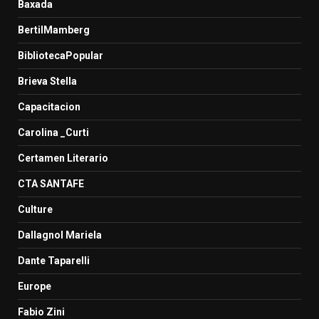
Baxada
BertilMamberg
BibliotecaPopular
Brieva Stella
Capacitacion
Carolina _Curti
Certamen Literario
CTA SANTAFE
Culture
Dallagnol Mariela
Dante Taparelli
Europe
Fabio Zini