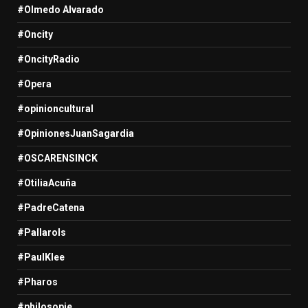
#Olmedo Alvarado
#Oncity
#OncityRadio
#Opera
#opinioncultural
#OpinionesJuanSagardia
#OSCARENSINCK
#OtiliaAcuña
#PadreCatena
#Pallarols
#PaulKlee
#Pharos
#philosopie