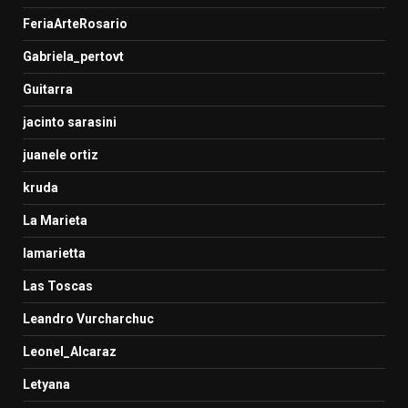
FeriaArteRosario
Gabriela_pertovt
Guitarra
jacinto sarasini
juanele ortiz
kruda
La Marieta
lamarietta
Las Toscas
Leandro Vurcharchuc
Leonel_Alcaraz
Letyana