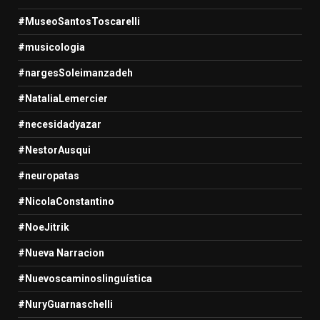
#MuseoSantosToscarelli
#musicologia
#nargesSoleimanzadeh
#NataliaLemercier
#necesidadyazar
#NestorAusqui
#neuropatas
#NicolaConstantino
#NoeJitrik
#Nueva Narracion
#Nuevoscaminoslinguística
#NuryGuarnaschelli