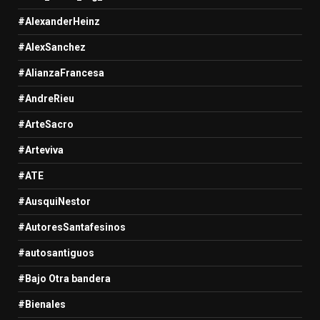
#AlexanderHeinz
#AlexSanchez
#AlianzaFrancesa
#AndreRieu
#ArteSacro
#Arteviva
#ATE
#AusquiNestor
#AutoresSantafesinos
#autosantiguos
#Bajo Otra bandera
#Bienales