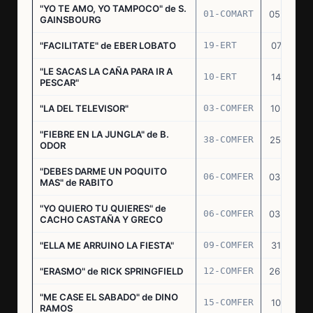
"YO TE AMO, YO TAMPOCO" de S.
01-COMART
05.02.70
GAINSBOURG
"FACILITATE" de EBER LOBATO
19-ERT
07.10.70
"LE SACAS LA CAÑA PARA IR A
10-ERT
14.07.71
PESCAR"
"LA DEL TELEVISOR"
03-COMFER
10.01.73
"FIEBRE EN LA JUNGLA" de B.
38-COMFER
25.10.73
ODOR
"DEBES DARME UN POQUITO
06-COMFER
03.05.74
MAS" de RABITO
"YO QUIERO TU QUIERES" de
06-COMFER
03.05.74
CACHO CASTAÑA Y GRECO
"ELLA ME ARRUINO LA FIESTA"
09-COMFER
31.07.74
"ERASMO" de RICK SPRINGFIELD
12-COMFER
26.09.74
"ME CASE EL SABADO" de DINO
15-COMFER
10.10.74
RAMOS