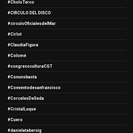
#CholoTerco
#CIRCULO DEL DISCO
#circuloOficialesdelMar
#Cirlot
#ClaudiaFigura
#Colomé
#congresoculturaCGT
#Conunobasta
#Conventodesanfrancisco
#CorcelesDeSeda
#CristalLuque
#Cuero
#danielatabernig