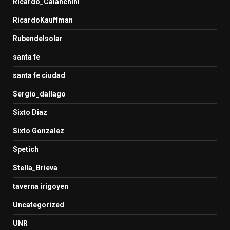
Ricardo_Calanchini
RicardoKauffman
Rubendelsolar
santa fe
santa fe ciudad
Sergio_dallago
Sixto Diaz
Sixto Gonzalez
Spetich
Stella_Brieva
taverna irigoyen
Uncategorized
UNR