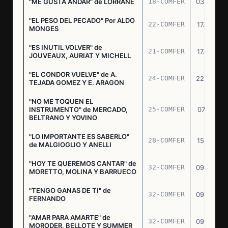
"ME GUSTA ANDAR" de LORRANE
18-COMFER
03.06.76
"EL PESO DEL PECADO" Por ALDO
22-COMFER
17.06.76
MONGES
"ES INUTIL VOLVER" de
21-COMFER
17.06.76
JOUVEAUX, AURIAT Y MICHELL
"EL CONDOR VUELVE" de A.
24-COMFER
22.06.76
TEJADA GOMEZ Y E. ARAGON
"NO ME TOQUEN EL
INSTRUMENTO" de MERCADO,
25-COMFER
07.07.76
BELTRANO Y YOVINO
"LO IMPORTANTE ES SABERLO"
28-COMFER
15.07.76
de MALGIOGLIO Y ANELLI
"HOY TE QUEREMOS CANTAR" de
32-COMFER
09.09.76
MORETTO, MOLINA Y BARRUECO
"TENGO GANAS DE TI" de
32-COMFER
09.09.76
FERNANDO
"AMAR PARA AMARTE" de
32-COMFER
09.09.76
MORODER, BELLOTE Y SUMMER