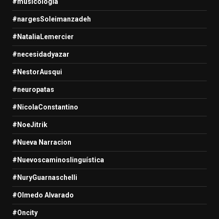
#musicologia
#nargesSoleimanzadeh
#NataliaLemercier
#necesidadyazar
#NestorAusqui
#neuropatas
#NicolaConstantino
#NoeJitrik
#Nueva Narracion
#Nuevoscaminoslinguística
#NuryGuarnaschelli
#Olmedo Alvarado
#Oncity