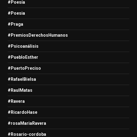
#Poesía
#Poesia
#Praga
#PremiosDerechosHumanos
#Psicoanálisis
#PuebloEsther
#PuertoPreciso
#RafaelBielsa
#RaulMatas
#Ravera
#RicardoHase
#rosaMariaRavera
#Rosario-cordoba