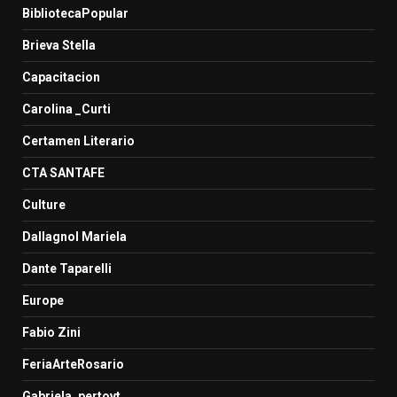
BibliotecaPopular
Brieva Stella
Capacitacion
Carolina _Curti
Certamen Literario
CTA SANTAFE
Culture
Dallagnol Mariela
Dante Taparelli
Europe
Fabio Zini
FeriaArteRosario
Gabriela_pertovt