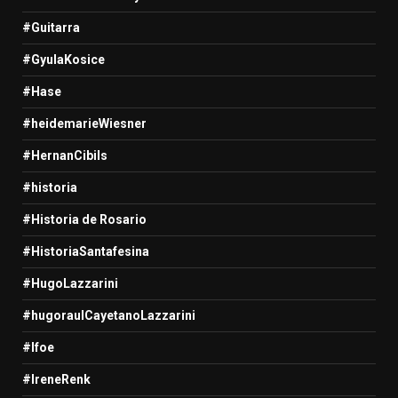
#Guitarra
#GyulaKosice
#Hase
#heidemarieWiesner
#HernanCibils
#historia
#Historia de Rosario
#HistoriaSantafesina
#HugoLazzarini
#hugoraulCayetanoLazzarini
#Ifoe
#IreneRenk