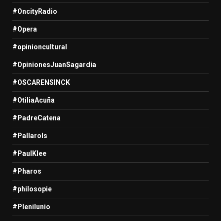
#OncityRadio
#Opera
#opinioncultural
#OpinionesJuanSagardia
#OSCARENSINCK
#OtiliaAcuña
#PadreCatena
#Pallarols
#PaulKlee
#Pharos
#philosopie
#Plenilunio