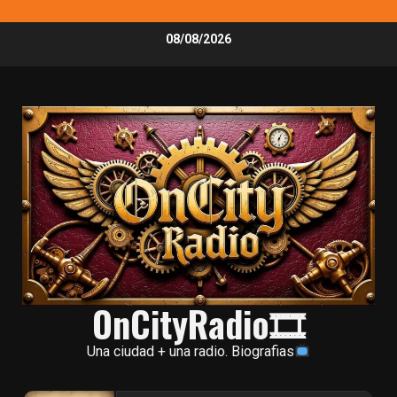
Skip
08/08/2026
to
content
OnCityRadio🎞
Una ciudad + una radio. Biografias