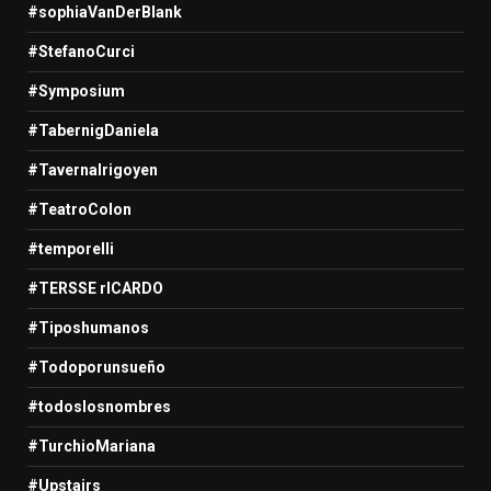
#sophiaVanDerBlank
#StefanoCurci
#Symposium
#TabernigDaniela
#TavernaIrigoyen
#TeatroColon
#temporelli
#TERSSE rICARDO
#Tiposhumanos
#Todoporunsueño
#todoslosnombres
#TurchioMariana
#Upstairs