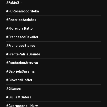
#FabioZini
#FCRosariocordoba
#FedericoAndahazi
#Florencia Ratto
#FrancescoCavalieri
#FranciscoBlanco
#FrentePatriaGrande
#FundacionArteviva
#GabrielaSussman
#GiovanniHoffer
#Gitanos
#GiuliaMOntorsi
#GuarnaschelliNury