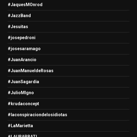
#JaquesMOnrod
#JazzBand
#Jesuitas
#josepedroni
#josesaramago
#JuanArancio
#JuanManueldeRosas
#JuanSagardia
#JulioMIgno
#krudaconcept
#laconspiraciondelosidiotas
#LaMarietta
#LAURAPRATI