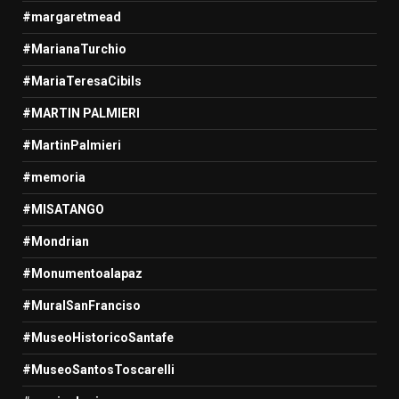
#margaretmead
#MarianaTurchio
#MariaTeresaCibils
#MARTIN PALMIERI
#MartinPalmieri
#memoria
#MISATANGO
#Mondrian
#Monumentoalapaz
#MuralSanFranciso
#MuseoHistoricoSantafe
#MuseoSantosToscarelli