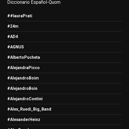
Diccionario Español-Quom
##lauraPrati
#24m
#AD4
#AGNUS
#AlbertoPucheta
#AlejandraPicco
#AlejandroBoim
#AlejandroBoin
#AlejandroContini
#Alex_Ruedi_Big_Band
#AlexanderHeinz