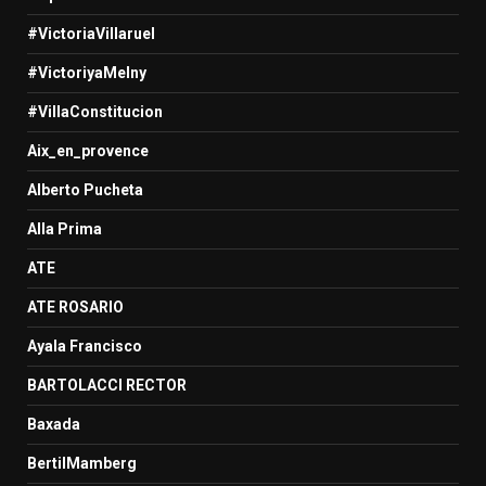
#VictoriaVillaruel
#VictoriyaMelny
#VillaConstitucion
Aix_en_provence
Alberto Pucheta
Alla Prima
ATE
ATE ROSARIO
Ayala Francisco
BARTOLACCI RECTOR
Baxada
BertilMamberg