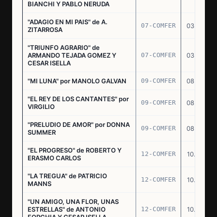
BIANCHI Y PABLO NERUDA
"ADAGIO EN MI PAIS" de A.
07-COMFER
03.03.77
ZITARROSA
"TRIUNFO AGRARIO" de
ARMANDO TEJADA GOMEZ Y
07-COMFER
03.03.77
CESAR ISELLA
"MI LUNA" por MANOLO GALVAN
09-COMFER
08.03.77
"EL REY DE LOS CANTANTES" por
09-COMFER
08.03.77
VIRGILIO
"PRELUDIO DE AMOR" por DONNA
09-COMFER
08.03.77
SUMMER
"EL PROGRESO" de ROBERTO Y
12-COMFER
10.03.77
ERASMO CARLOS
"LA TREGUA" de PATRICIO
12-COMFER
10.03.77
MANNS
"UN AMIGO, UNA FLOR, UNAS
ESTRELLAS" de ANTONIO
12-COMFER
10.03.77
FORCHIA Y CESAR ISELLA