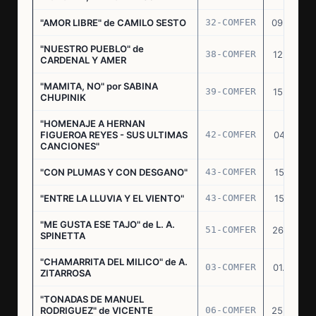
"AMOR LIBRE" de CAMILO SESTO
32-COMFER
09.09.76
"NUESTRO PUEBLO" de
38-COMFER
12.10.76
CARDENAL Y AMER
"MAMITA, NO" por SABINA
39-COMFER
15.10.76
CHUPINIK
"HOMENAJE A HERNAN
FIGUEROA REYES - SUS ULTIMAS
42-COMFER
04.11.76
CANCIONES"
"CON PLUMAS Y CON DESGANO"
43-COMFER
15.11.76
"ENTRE LA LLUVIA Y EL VIENTO"
43-COMFER
15.11.76
"ME GUSTA ESE TAJO" de L. A.
51-COMFER
26.12.76
SPINETTA
"CHAMARRITA DEL MILICO" de A.
03-COMFER
01.02.77
ZITARROSA
"TONADAS DE MANUEL
RODRIGUEZ" de VICENTE
06-COMFER
25.02.77