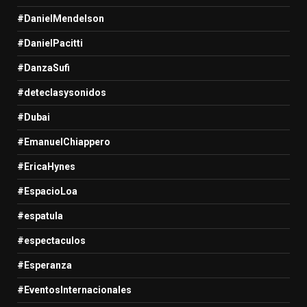
#DanielMendelson
#DanielPacitti
#DanzaSufi
#deteclasysonidos
#Dubai
#EmanuelChiappero
#EricaHynes
#EspacioLoa
#espatula
#espectaculos
#Esperanza
#EventosInternacionales