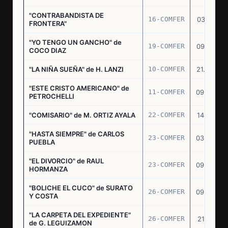
"CONTRABANDISTA DE
16-COMFER
03.12.74
FRONTERA"
"YO TENGO UN GANCHO" de
19-COMFER
09.01.75
COCO DIAZ
"LA NIÑA SUEÑA" de H. LANZI
10-COMFER
21.03.75
"ESTE CRISTO AMERICANO" de
11-COMFER
09.04.75
PETROCHELLI
"COMISARIO" de M. ORTIZ AYALA
22-COMFER
14.07.75
"HASTA SIEMPRE" de CARLOS
23-COMFER
03.09.75
PUEBLA
"EL DIVORCIO" de RAUL
23-COMFER
09.09.75
HORMANZA
"BOLICHE EL CUCO" de SURATO
26-COMFER
09.09.75
Y COSTA
"LA CARPETA DEL EXPEDIENTE"
26-COMFER
21.10.75
de G. LEGUIZAMON