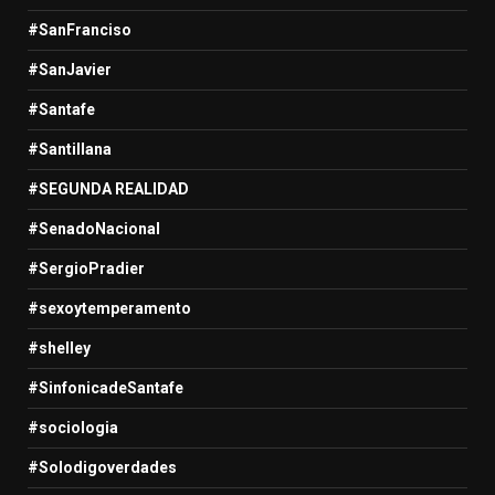
#SanFranciso
#SanJavier
#Santafe
#Santillana
#SEGUNDA REALIDAD
#SenadoNacional
#SergioPradier
#sexoytemperamento
#shelley
#SinfonicadeSantafe
#sociologia
#Solodigoverdades