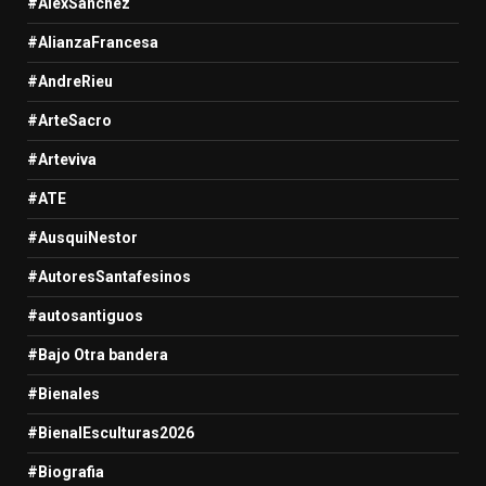
#AlexSanchez
#AlianzaFrancesa
#AndreRieu
#ArteSacro
#Arteviva
#ATE
#AusquiNestor
#AutoresSantafesinos
#autosantiguos
#Bajo Otra bandera
#Bienales
#BienalEsculturas2026
#Biografia