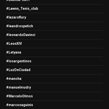
#Lawnn_Tenis_club
#lazaroflury
#leandrospetich
#leonardoDavinci
#LeonXIV
#Letyana
#losargentinos
#LuzDeCiudad
#mancha
#manuelmudry
#MarceloOlmos
#marcosaguinis