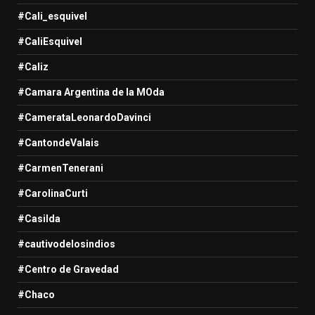
#Cali_esquivel
#CaliEsquivel
#Caliz
#Camara Argentina de la MOda
#CamerataLeonardoDavinci
#CantondeValais
#CarmenTenerani
#CarolinaCurti
#Casilda
#cautivodelosindios
#Centro de Gravedad
#Chaco