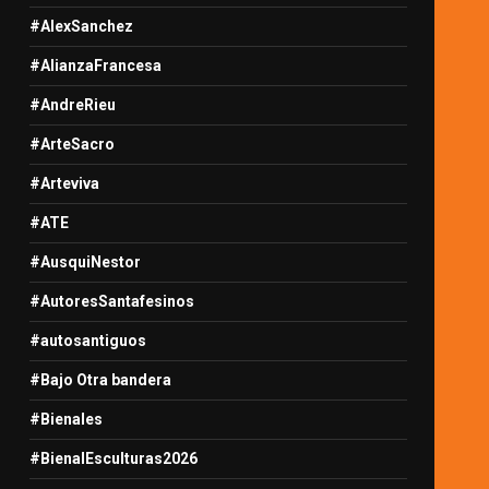
#AlexSanchez
#AlianzaFrancesa
#AndreRieu
#ArteSacro
#Arteviva
#ATE
#AusquiNestor
#AutoresSantafesinos
#autosantiguos
#Bajo Otra bandera
#Bienales
#BienalEsculturas2026