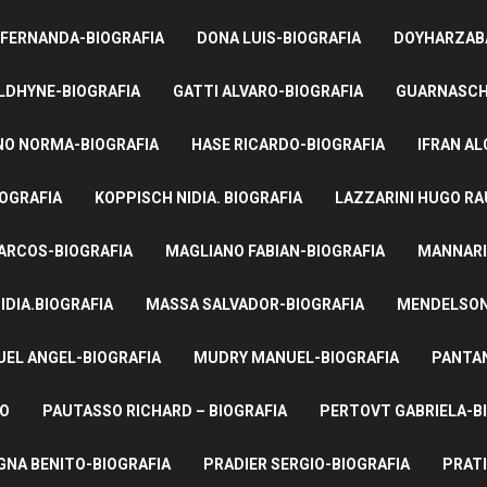
 FERNANDA-BIOGRAFIA
DONA LUIS-BIOGRAFIA
DOYHARZABA
LDHYNE-BIOGRAFIA
GATTI ALVARO-BIOGRAFIA
GUARNASCHE
NO NORMA-BIOGRAFIA
HASE RICARDO-BIOGRAFIA
IFRAN AL
IOGRAFIA
KOPPISCH NIDIA. BIOGRAFIA
LAZZARINI HUGO RA
ARCOS-BIOGRAFIA
MAGLIANO FABIAN-BIOGRAFIA
MANNARI
IDIA.BIOGRAFIA
MASSA SALVADOR-BIOGRAFIA
MENDELSON 
UEL ANGEL-BIOGRAFIA
MUDRY MANUEL-BIOGRAFIA
PANTAN
TO
PAUTASSO RICHARD – BIOGRAFIA
PERTOVT GABRIELA-B
NA BENITO-BIOGRAFIA
PRADIER SERGIO-BIOGRAFIA
PRATI