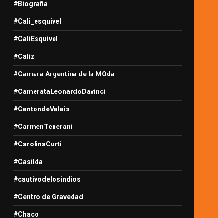
#Biografia
#Cali_esquivel
#CaliEsquivel
#Caliz
#Camara Argentina de la MOda
#CamerataLeonardoDavinci
#CantondeValais
#CarmenTenerani
#CarolinaCurti
#Casilda
#cautivodelosindios
#Centro de Gravedad
#Chaco