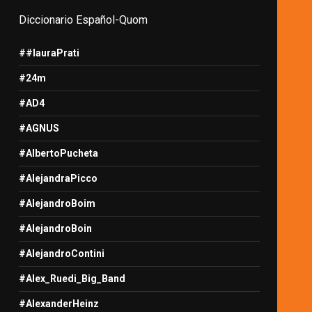
Diccionario Español-Quom
##lauraPrati
#24m
#AD4
#AGNUS
#AlbertoPucheta
#AlejandraPicco
#AlejandroBoim
#AlejandroBoin
#AlejandroContini
#Alex_Ruedi_Big_Band
#AlexanderHeinz