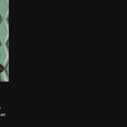
a
 en