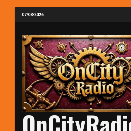
Skip
07/08/2026
to
content
OnCityRadi