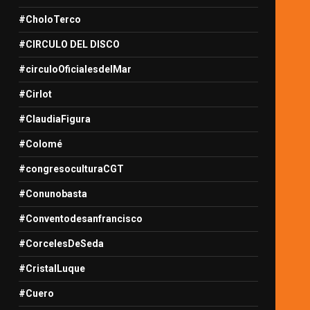
#CholoTerco
#CIRCULO DEL DISCO
#circuloOficialesdelMar
#Cirlot
#ClaudiaFigura
#Colomé
#congresoculturaCGT
#Conunobasta
#Conventodesanfrancisco
#CorcelesDeSeda
#CristalLuque
#Cuero