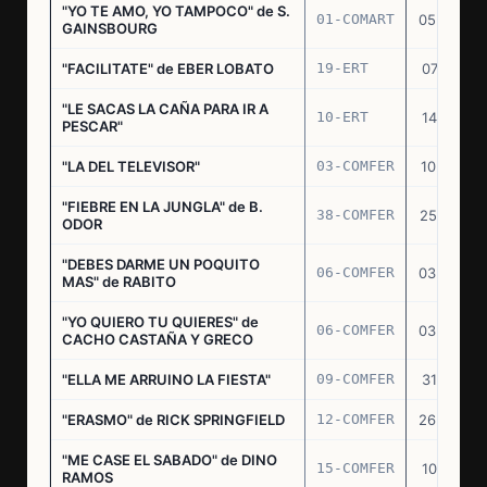
"YO TE AMO, YO TAMPOCO" de S.
01-COMART
05.02.70
GAINSBOURG
"FACILITATE" de EBER LOBATO
19-ERT
07.10.70
"LE SACAS LA CAÑA PARA IR A
10-ERT
14.07.71
PESCAR"
"LA DEL TELEVISOR"
03-COMFER
10.01.73
"FIEBRE EN LA JUNGLA" de B.
38-COMFER
25.10.73
ODOR
"DEBES DARME UN POQUITO
06-COMFER
03.05.74
MAS" de RABITO
"YO QUIERO TU QUIERES" de
06-COMFER
03.05.74
CACHO CASTAÑA Y GRECO
"ELLA ME ARRUINO LA FIESTA"
09-COMFER
31.07.74
"ERASMO" de RICK SPRINGFIELD
12-COMFER
26.09.74
"ME CASE EL SABADO" de DINO
15-COMFER
10.10.74
RAMOS