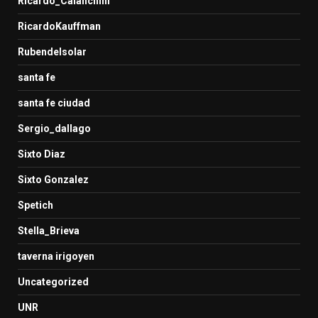
Ricardo_Calanchini
RicardoKauffman
Rubendelsolar
santa fe
santa fe ciudad
Sergio_dallago
Sixto Diaz
Sixto Gonzalez
Spetich
Stella_Brieva
taverna irigoyen
Uncategorized
UNR