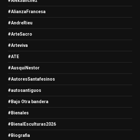
#AlexSanchez
#AlianzaFrancesa
#AndreRieu
#ArteSacro
#Arteviva
#ATE
#AusquiNestor
#AutoresSantafesinos
#autosantiguos
#Bajo Otra bandera
#Bienales
#BienalEsculturas2026
#Biografia