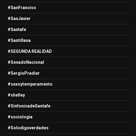
#SanFranciso
#SanJavier
#Santafe
#Santillana
#SEGUNDA REALIDAD
#SenadoNacional
#SergioPradier
#sexoytemperamento
#shelley
#SinfonicadeSantafe
#sociologia
#Solodigoverdades