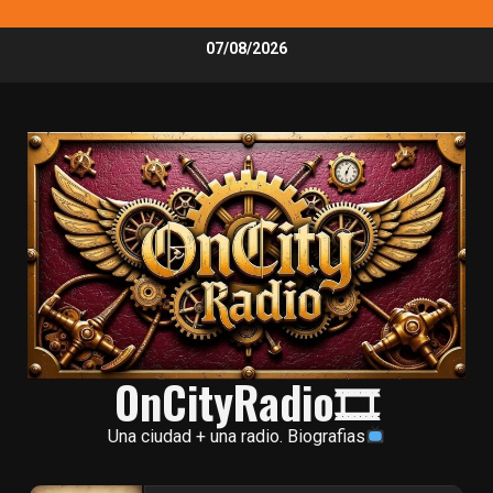
Skip
07/08/2026
to
content
OnCityRadio🎞
Una ciudad + una radio. Biografias