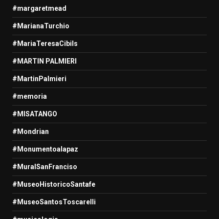
#margaretmead
#MarianaTurchio
#MariaTeresaCibils
#MARTIN PALMIERI
#MartinPalmieri
#memoria
#MISATANGO
#Mondrian
#Monumentoalapaz
#MuralSanFranciso
#MuseoHistoricoSantafe
#MuseoSantosToscarelli