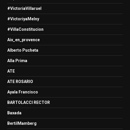
#VictoriaVillaruel
#VictoriyaMelny
#VillaConstitucion
Aix_en_provence
Alberto Pucheta
Alla Prima
ATE
ATE ROSARIO
Ayala Francisco
BARTOLACCI RECTOR
Baxada
BertilMamberg