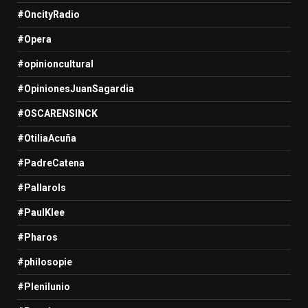
#OncityRadio
#Opera
#opinioncultural
#OpinionesJuanSagardia
#OSCARENSINCK
#OtiliaAcuña
#PadreCatena
#Pallarols
#PaulKlee
#Pharos
#philosopie
#Plenilunio