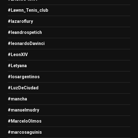
#Lawnn_Tenis_club
#lazaroflury
#leandrospetich
#leonardoDavinci
#LeonXIV
#Letyana
#losargentinos
#LuzDeCiudad
#mancha
#manuelmudry
#MarceloOlmos
#marcosaguinis