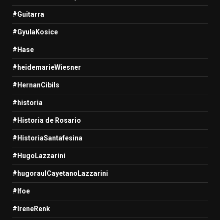
#Guitarra
#GyulaKosice
#Hase
#heidemarieWiesner
#HernanCibils
#historia
#Historia de Rosario
#HistoriaSantafesina
#HugoLazzarini
#hugoraulCayetanoLazzarini
#Ifoe
#IreneRenk