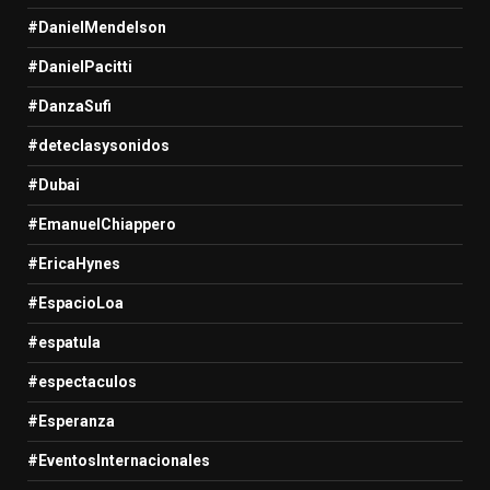
#DanielMendelson
#DanielPacitti
#DanzaSufi
#deteclasysonidos
#Dubai
#EmanuelChiappero
#EricaHynes
#EspacioLoa
#espatula
#espectaculos
#Esperanza
#EventosInternacionales