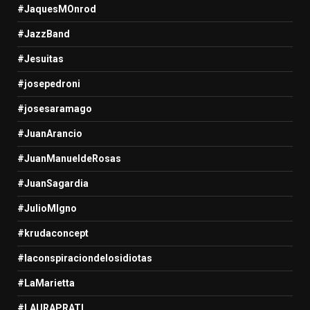
#JaquesMOnrod
#JazzBand
#Jesuitas
#josepedroni
#josesaramago
#JuanArancio
#JuanManueldeRosas
#JuanSagardia
#JulioMIgno
#krudaconcept
#laconspiraciondelosidiotas
#LaMarietta
#LAURAPRATI