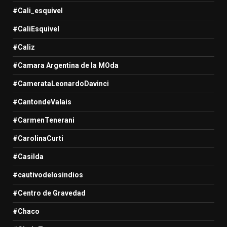
#Cali_esquivel
#CaliEsquivel
#Caliz
#Camara Argentina de la MOda
#CamerataLeonardoDavinci
#CantondeValais
#CarmenTenerani
#CarolinaCurti
#Casilda
#cautivodelosindios
#Centro de Gravedad
#Chaco