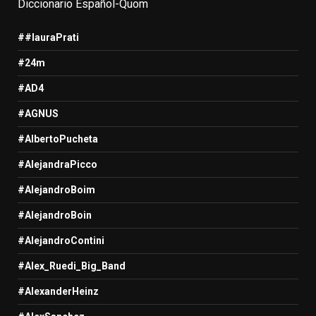
Diccionario Español-Quom
##lauraPrati
#24m
#AD4
#AGNUS
#AlbertoPucheta
#AlejandraPicco
#AlejandroBoim
#AlejandroBoin
#AlejandroContini
#Alex_Ruedi_Big_Band
#AlexanderHeinz