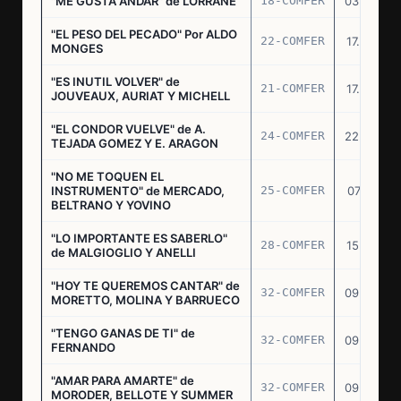
"ME GUSTA ANDAR" de LORRANE
18-COMFER
03.06.76
"EL PESO DEL PECADO" Por ALDO
22-COMFER
17.06.76
MONGES
"ES INUTIL VOLVER" de
21-COMFER
17.06.76
JOUVEAUX, AURIAT Y MICHELL
"EL CONDOR VUELVE" de A.
24-COMFER
22.06.76
TEJADA GOMEZ Y E. ARAGON
"NO ME TOQUEN EL
INSTRUMENTO" de MERCADO,
25-COMFER
07.07.76
BELTRANO Y YOVINO
"LO IMPORTANTE ES SABERLO"
28-COMFER
15.07.76
de MALGIOGLIO Y ANELLI
"HOY TE QUEREMOS CANTAR" de
32-COMFER
09.09.76
MORETTO, MOLINA Y BARRUECO
"TENGO GANAS DE TI" de
32-COMFER
09.09.76
FERNANDO
"AMAR PARA AMARTE" de
32-COMFER
09.09.76
MORODER, BELLOTE Y SUMMER