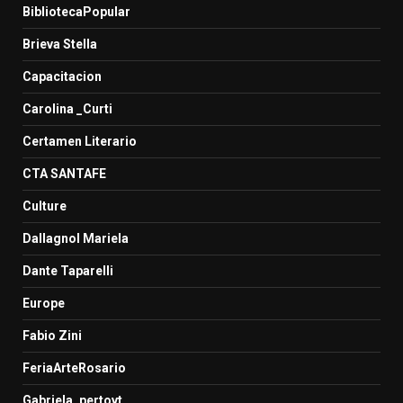
BibliotecaPopular
Brieva Stella
Capacitacion
Carolina _Curti
Certamen Literario
CTA SANTAFE
Culture
Dallagnol Mariela
Dante Taparelli
Europe
Fabio Zini
FeriaArteRosario
Gabriela_pertovt