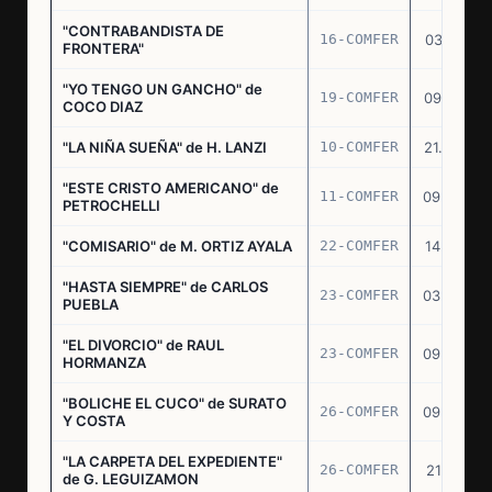
"CONTRABANDISTA DE
16-COMFER
03.12.74
FRONTERA"
"YO TENGO UN GANCHO" de
19-COMFER
09.01.75
COCO DIAZ
"LA NIÑA SUEÑA" de H. LANZI
10-COMFER
21.03.75
"ESTE CRISTO AMERICANO" de
11-COMFER
09.04.75
PETROCHELLI
"COMISARIO" de M. ORTIZ AYALA
22-COMFER
14.07.75
"HASTA SIEMPRE" de CARLOS
23-COMFER
03.09.75
PUEBLA
"EL DIVORCIO" de RAUL
23-COMFER
09.09.75
HORMANZA
"BOLICHE EL CUCO" de SURATO
26-COMFER
09.09.75
Y COSTA
"LA CARPETA DEL EXPEDIENTE"
26-COMFER
21.10.75
de G. LEGUIZAMON