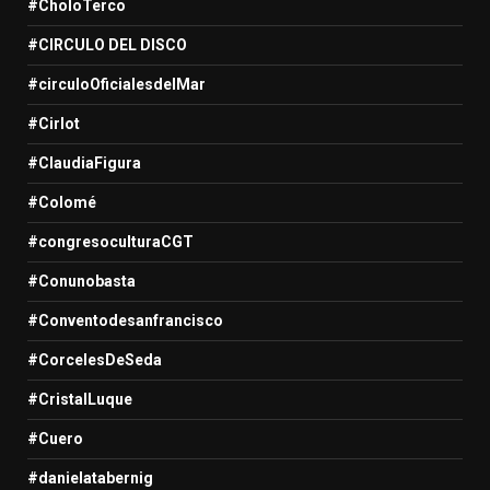
#CholoTerco
#CIRCULO DEL DISCO
#circuloOficialesdelMar
#Cirlot
#ClaudiaFigura
#Colomé
#congresoculturaCGT
#Conunobasta
#Conventodesanfrancisco
#CorcelesDeSeda
#CristalLuque
#Cuero
#danielatabernig