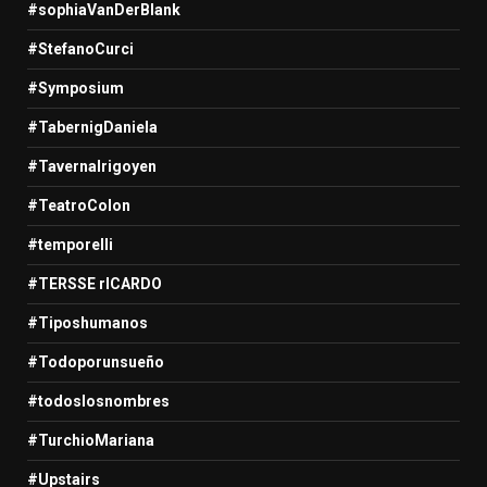
#sophiaVanDerBlank
#StefanoCurci
#Symposium
#TabernigDaniela
#TavernaIrigoyen
#TeatroColon
#temporelli
#TERSSE rICARDO
#Tiposhumanos
#Todoporunsueño
#todoslosnombres
#TurchioMariana
#Upstairs