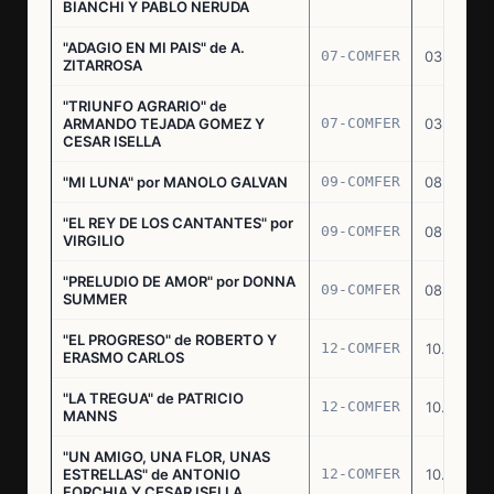
BIANCHI Y PABLO NERUDA
"ADAGIO EN MI PAIS" de A.
07-COMFER
03.03.77
ZITARROSA
"TRIUNFO AGRARIO" de
ARMANDO TEJADA GOMEZ Y
07-COMFER
03.03.77
CESAR ISELLA
"MI LUNA" por MANOLO GALVAN
09-COMFER
08.03.77
"EL REY DE LOS CANTANTES" por
09-COMFER
08.03.77
VIRGILIO
"PRELUDIO DE AMOR" por DONNA
09-COMFER
08.03.77
SUMMER
"EL PROGRESO" de ROBERTO Y
12-COMFER
10.03.77
ERASMO CARLOS
"LA TREGUA" de PATRICIO
12-COMFER
10.03.77
MANNS
"UN AMIGO, UNA FLOR, UNAS
ESTRELLAS" de ANTONIO
12-COMFER
10.03.77
FORCHIA Y CESAR ISELLA