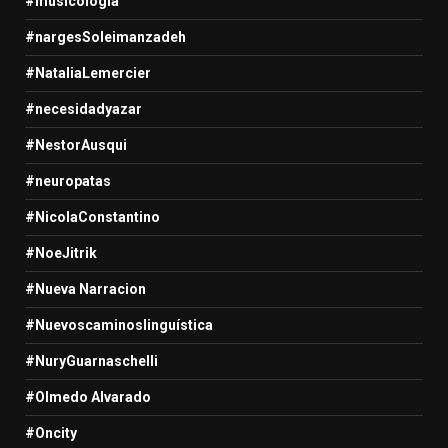
#musicologia
#nargesSoleimanzadeh
#NataliaLemercier
#necesidadyazar
#NestorAusqui
#neuropatas
#NicolaConstantino
#NoeJitrik
#Nueva Narracion
#Nuevoscaminoslinguística
#NuryGuarnaschelli
#Olmedo Alvarado
#Oncity