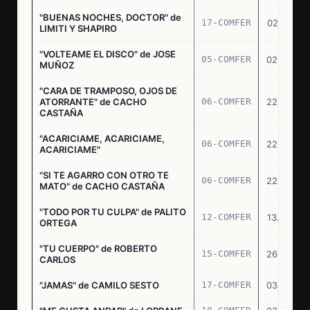
"BUENAS NOCHES, DOCTOR" de
17-COMFER
02.01.76
LIMITI Y SHAPIRO
"VOLTEAME EL DISCO" de JOSE
05-COMFER
02.02.76
MUÑOZ
"CARA DE TRAMPOSO, OJOS DE
ATORRANTE" de CACHO
06-COMFER
22.04.76
CASTAÑA
"ACARICIAME, ACARICIAME,
06-COMFER
22.04.76
ACARICIAME"
"SI TE AGARRO CON OTRO TE
06-COMFER
22.04.76
MATO" de CACHO CASTAÑA
"TODO POR TU CULPA" de PALITO
12-COMFER
13.05.76
ORTEGA
"TU CUERPO" de ROBERTO
15-COMFER
26.05.76
CARLOS
"JAMAS" de CAMILO SESTO
17-COMFER
03.06.76