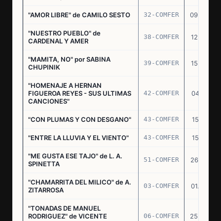
"AMOR LIBRE" de CAMILO SESTO
32-COMFER
09.09.76
"NUESTRO PUEBLO" de
38-COMFER
12.10.76
CARDENAL Y AMER
"MAMITA, NO" por SABINA
39-COMFER
15.10.76
CHUPINIK
"HOMENAJE A HERNAN
FIGUEROA REYES - SUS ULTIMAS
42-COMFER
04.11.76
CANCIONES"
"CON PLUMAS Y CON DESGANO"
43-COMFER
15.11.76
"ENTRE LA LLUVIA Y EL VIENTO"
43-COMFER
15.11.76
"ME GUSTA ESE TAJO" de L. A.
51-COMFER
26.12.76
SPINETTA
"CHAMARRITA DEL MILICO" de A.
03-COMFER
01.02.77
ZITARROSA
"TONADAS DE MANUEL
RODRIGUEZ" de VICENTE
06-COMFER
25.02.77