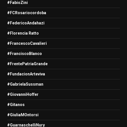
#FabioZini
#FCRosariocordoba
#FedericoAndahazi
#Florencia Ratto
#FrancescoCavalieri
#FranciscoBlanco
#FrentePatriaGrande
#FundacionArteviva
#GabrielaSussman
#GiovanniHoffer
#Gitanos
#GiuliaMOntorsi
#GuarnaschelliNury