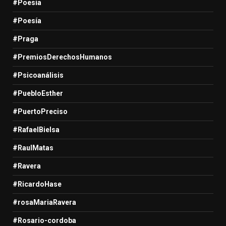
#Poesia
#Poesía
#Praga
#PremiosDerechosHumanos
#Psicoanálisis
#PuebloEsther
#PuertoPreciso
#RafaelBielsa
#RaulMatas
#Ravera
#RicardoHase
#rosaMariaRavera
#Rosario-cordoba