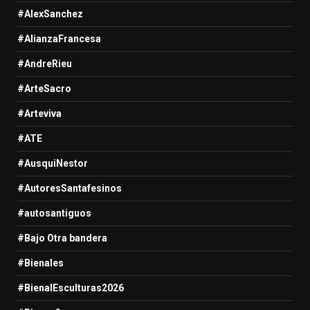
#AlexSanchez
#AlianzaFrancesa
#AndreRieu
#ArteSacro
#Arteviva
#ATE
#AusquiNestor
#AutoresSantafesinos
#autosantiguos
#Bajo Otra bandera
#Bienales
#BienalEsculturas2026