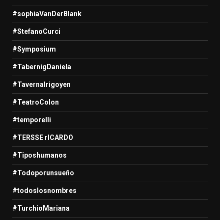
#sophiaVanDerBlank
#StefanoCurci
#Symposium
#TabernigDaniela
#TavernaIrigoyen
#TeatroColon
#temporelli
#TERSSE rICARDO
#Tiposhumanos
#Todoporunsueño
#todoslosnombres
#TurchioMariana