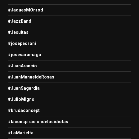
#JaquesMOnrod
#JazzBand
#Jesuitas
#josepedroni
#josesaramago
#JuanArancio
#JuanManueldeRosas
#JuanSagardia
#JulioMIgno
#krudaconcept
#laconspiraciondelosidiotas
#LaMarietta