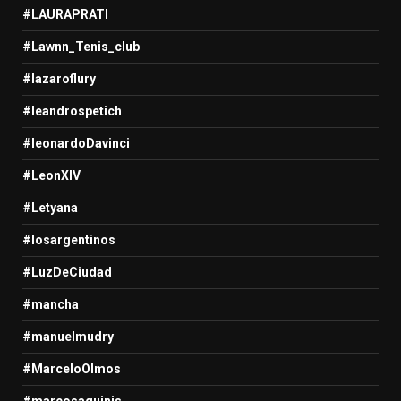
#LAURAPRATI
#Lawnn_Tenis_club
#lazaroflury
#leandrospetich
#leonardoDavinci
#LeonXIV
#Letyana
#losargentinos
#LuzDeCiudad
#mancha
#manuelmudry
#MarceloOlmos
#marcosaguinis