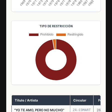
TIPO DE RESTRICCIÓN
Título / Artista
Circular
Fecha
"YO TE AMO, PERO NO MUCHO"
24-COMART
26.11.69