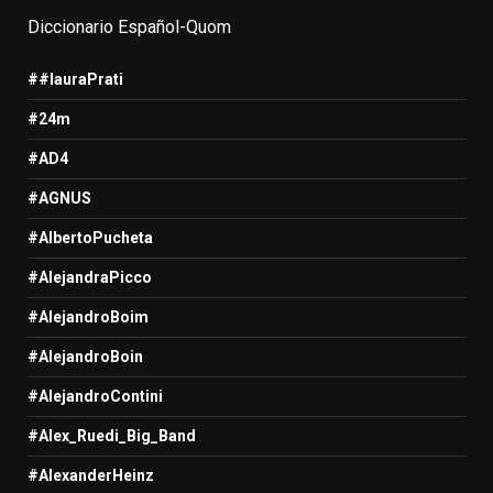
Diccionario Español-Quom
##lauraPrati
#24m
#AD4
#AGNUS
#AlbertoPucheta
#AlejandraPicco
#AlejandroBoim
#AlejandroBoin
#AlejandroContini
#Alex_Ruedi_Big_Band
#AlexanderHeinz