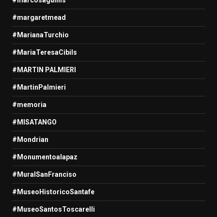
#margaretmead
#MarianaTurchio
#MariaTeresaCibils
#MARTIN PALMIERI
#MartinPalmieri
#memoria
#MISATANGO
#Mondrian
#Monumentoalapaz
#MuralSanFranciso
#MuseoHistoricoSantafe
#MuseoSantosToscarelli