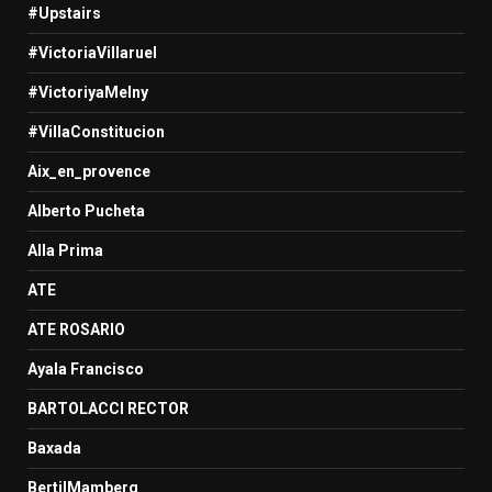
#Upstairs
#VictoriaVillaruel
#VictoriyaMelny
#VillaConstitucion
Aix_en_provence
Alberto Pucheta
Alla Prima
ATE
ATE ROSARIO
Ayala Francisco
BARTOLACCI RECTOR
Baxada
BertilMamberg