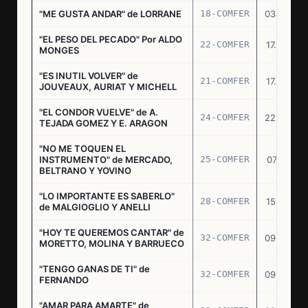
"ME GUSTA ANDAR" de LORRANE
18-COMFER
03.06.76
"EL PESO DEL PECADO" Por ALDO
22-COMFER
17.06.76
MONGES
"ES INUTIL VOLVER" de
21-COMFER
17.06.76
JOUVEAUX, AURIAT Y MICHELL
"EL CONDOR VUELVE" de A.
24-COMFER
22.06.76
TEJADA GOMEZ Y E. ARAGON
"NO ME TOQUEN EL
INSTRUMENTO" de MERCADO,
25-COMFER
07.07.76
BELTRANO Y YOVINO
"LO IMPORTANTE ES SABERLO"
28-COMFER
15.07.76
de MALGIOGLIO Y ANELLI
"HOY TE QUEREMOS CANTAR" de
32-COMFER
09.09.76
MORETTO, MOLINA Y BARRUECO
"TENGO GANAS DE TI" de
32-COMFER
09.09.76
FERNANDO
"AMAR PARA AMARTE" de