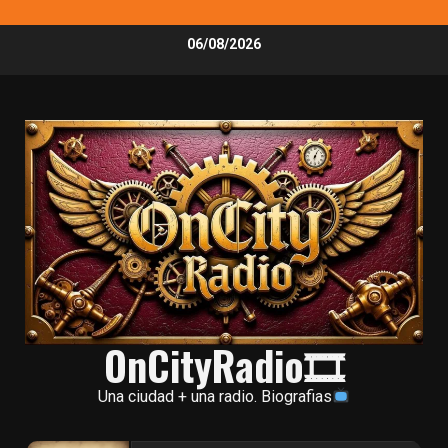
Skip
06/08/2026
to
content
OnCityRadio🎞
Una ciudad + una radio. Biografias