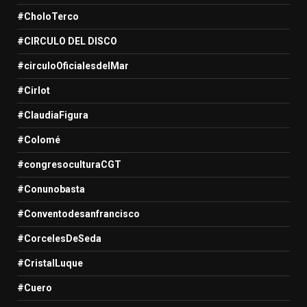
#CholoTerco
#CIRCULO DEL DISCO
#circuloOficialesdelMar
#Cirlot
#ClaudiaFigura
#Colomé
#congresoculturaCGT
#Conunobasta
#Conventodesanfrancisco
#CorcelesDeSeda
#CristalLuque
#Cuero