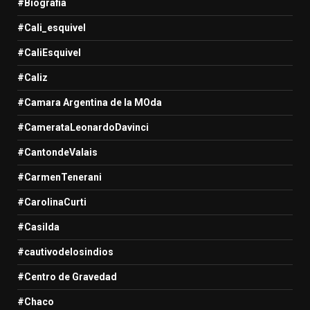
#Biografia
#Cali_esquivel
#CaliEsquivel
#Caliz
#Camara Argentina de la MOda
#CamerataLeonardoDavinci
#CantondeValais
#CarmenTenerani
#CarolinaCurti
#Casilda
#cautivodelosindios
#Centro de Gravedad
#Chaco