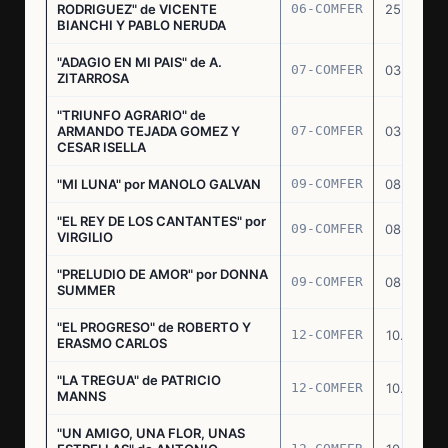
RODRIGUEZ" de VICENTE
06-COMFER
25.02.77
BIANCHI Y PABLO NERUDA
"ADAGIO EN MI PAIS" de A.
07-COMFER
03.03.77
ZITARROSA
"TRIUNFO AGRARIO" de
ARMANDO TEJADA GOMEZ Y
07-COMFER
03.03.77
CESAR ISELLA
"MI LUNA" por MANOLO GALVAN
09-COMFER
08.03.77
"EL REY DE LOS CANTANTES" por
09-COMFER
08.03.77
VIRGILIO
"PRELUDIO DE AMOR" por DONNA
09-COMFER
08.03.77
SUMMER
"EL PROGRESO" de ROBERTO Y
12-COMFER
10.03.77
ERASMO CARLOS
"LA TREGUA" de PATRICIO
12-COMFER
10.03.77
MANNS
"UN AMIGO, UNA FLOR, UNAS