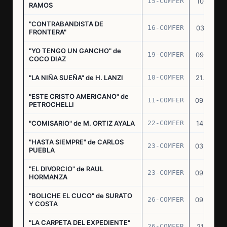
15-COMFER
10.10.74
RAMOS
"CONTRABANDISTA DE
16-COMFER
03.12.74
FRONTERA"
"YO TENGO UN GANCHO" de
19-COMFER
09.01.75
COCO DIAZ
"LA NIÑA SUEÑA" de H. LANZI
10-COMFER
21.03.75
"ESTE CRISTO AMERICANO" de
11-COMFER
09.04.75
PETROCHELLI
"COMISARIO" de M. ORTIZ AYALA
22-COMFER
14.07.75
"HASTA SIEMPRE" de CARLOS
23-COMFER
03.09.75
PUEBLA
"EL DIVORCIO" de RAUL
23-COMFER
09.09.75
HORMANZA
"BOLICHE EL CUCO" de SURATO
26-COMFER
09.09.75
Y COSTA
"LA CARPETA DEL EXPEDIENTE"
26-COMFER
21.10.75