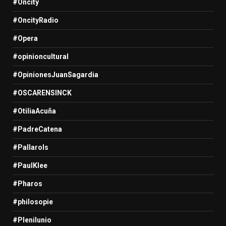
#Oncity
#OncityRadio
#Opera
#opinioncultural
#OpinionesJuanSagardia
#OSCARENSINCK
#OtiliaAcuña
#PadreCatena
#Pallarols
#PaulKlee
#Pharos
#philosopie
#Plenilunio