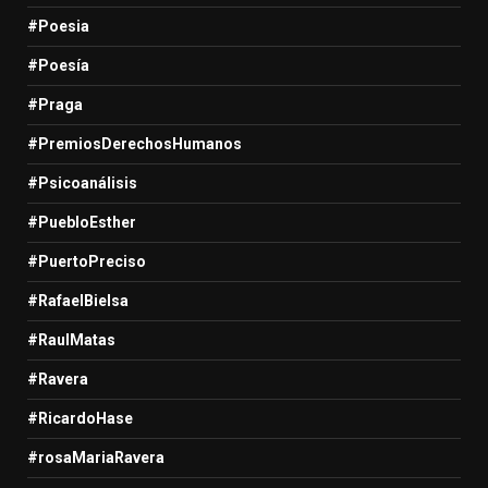
#Poesia
#Poesía
#Praga
#PremiosDerechosHumanos
#Psicoanálisis
#PuebloEsther
#PuertoPreciso
#RafaelBielsa
#RaulMatas
#Ravera
#RicardoHase
#rosaMariaRavera