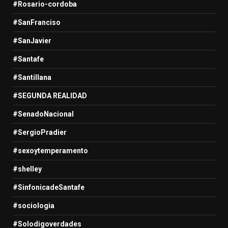
#Rosario-cordoba
#SanFranciso
#SanJavier
#Santafe
#Santillana
#SEGUNDA REALIDAD
#SenadoNacional
#SergioPradier
#sexoytemperamento
#shelley
#SinfonicadeSantafe
#sociologia
#Solodigoverdades