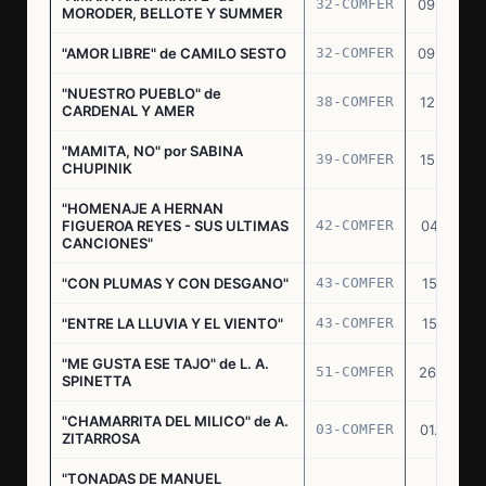
32-COMFER
09.09.76
MORODER, BELLOTE Y SUMMER
"AMOR LIBRE" de CAMILO SESTO
32-COMFER
09.09.76
"NUESTRO PUEBLO" de
38-COMFER
12.10.76
CARDENAL Y AMER
"MAMITA, NO" por SABINA
39-COMFER
15.10.76
CHUPINIK
"HOMENAJE A HERNAN
FIGUEROA REYES - SUS ULTIMAS
42-COMFER
04.11.76
CANCIONES"
"CON PLUMAS Y CON DESGANO"
43-COMFER
15.11.76
"ENTRE LA LLUVIA Y EL VIENTO"
43-COMFER
15.11.76
"ME GUSTA ESE TAJO" de L. A.
51-COMFER
26.12.76
SPINETTA
"CHAMARRITA DEL MILICO" de A.
03-COMFER
01.02.77
ZITARROSA
"TONADAS DE MANUEL