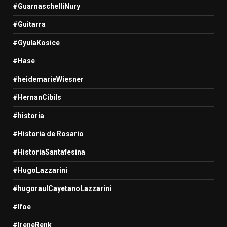
#GuarnaschelliNury
#Guitarra
#GyulaKosice
#Hase
#heidemarieWiesner
#HernanCibils
#historia
#Historia de Rosario
#HistoriaSantafesina
#HugoLazzarini
#hugoraulCayetanoLazzarini
#Ifoe
#IreneRenk