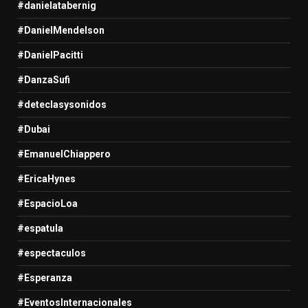
#danielatabernig
#DanielMendelson
#DanielPacitti
#DanzaSufi
#deteclasysonidos
#Dubai
#EmanuelChiappero
#EricaHynes
#EspacioLoa
#espatula
#espectaculos
#Esperanza
#EventosInternacionales