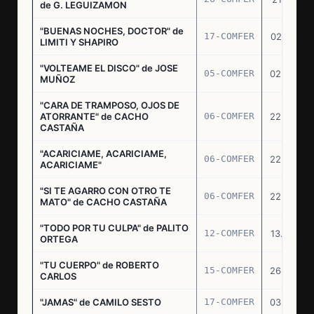
de G. LEGUIZAMON
"BUENAS NOCHES, DOCTOR" de
17-COMFER
02.01.76
LIMITI Y SHAPIRO
"VOLTEAME EL DISCO" de JOSE
05-COMFER
02.02.76
MUÑOZ
"CARA DE TRAMPOSO, OJOS DE
ATORRANTE" de CACHO
06-COMFER
22.04.76
CASTAÑA
"ACARICIAME, ACARICIAME,
06-COMFER
22.04.76
ACARICIAME"
"SI TE AGARRO CON OTRO TE
06-COMFER
22.04.76
MATO" de CACHO CASTAÑA
"TODO POR TU CULPA" de PALITO
12-COMFER
13.05.76
ORTEGA
"TU CUERPO" de ROBERTO
15-COMFER
26.05.76
CARLOS
"JAMAS" de CAMILO SESTO
17-COMFER
03.06.76