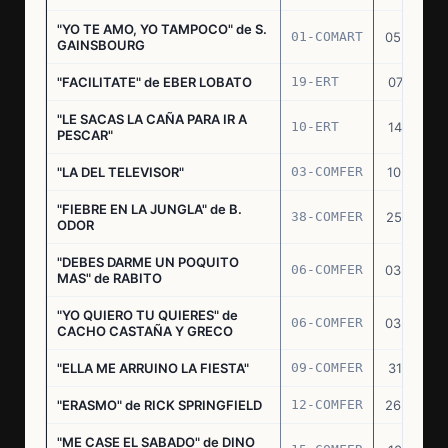
"YO TE AMO, YO TAMPOCO" de S.
01-COMART
05.02.70
GAINSBOURG
"FACILITATE" de EBER LOBATO
19-ERT
07.10.70
"LE SACAS LA CAÑA PARA IR A
10-ERT
14.07.71
PESCAR"
"LA DEL TELEVISOR"
03-COMFER
10.01.73
"FIEBRE EN LA JUNGLA" de B.
38-COMFER
25.10.73
ODOR
"DEBES DARME UN POQUITO
06-COMFER
03.05.74
MAS" de RABITO
"YO QUIERO TU QUIERES" de
06-COMFER
03.05.74
CACHO CASTAÑA Y GRECO
"ELLA ME ARRUINO LA FIESTA"
09-COMFER
31.07.74
"ERASMO" de RICK SPRINGFIELD
12-COMFER
26.09.74
"ME CASE EL SABADO" de DINO