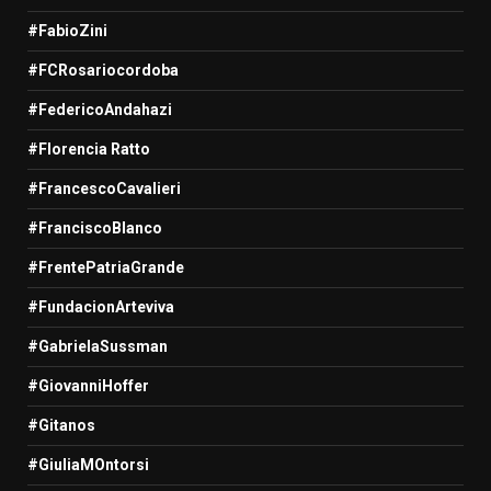
#FabioZini
#FCRosariocordoba
#FedericoAndahazi
#Florencia Ratto
#FrancescoCavalieri
#FranciscoBlanco
#FrentePatriaGrande
#FundacionArteviva
#GabrielaSussman
#GiovanniHoffer
#Gitanos
#GiuliaMOntorsi