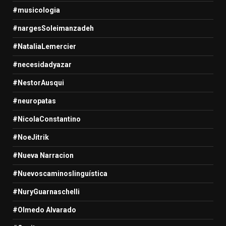
#musicologia
#nargesSoleimanzadeh
#NataliaLemercier
#necesidadyazar
#NestorAusqui
#neuropatas
#NicolaConstantino
#NoeJitrik
#Nueva Narracion
#Nuevoscaminoslinguística
#NuryGuarnaschelli
#Olmedo Alvarado