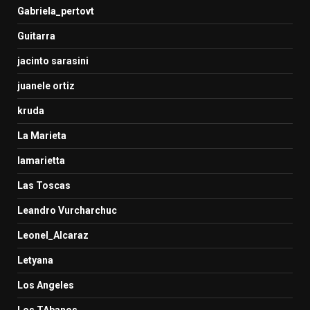
Gabriela_pertovt
Guitarra
jacinto sarasini
juanele ortiz
kruda
La Marieta
lamarietta
Las Toscas
Leandro Vurcharchuc
Leonel_Alcaraz
Letyana
Los Angeles
Los TAbanos