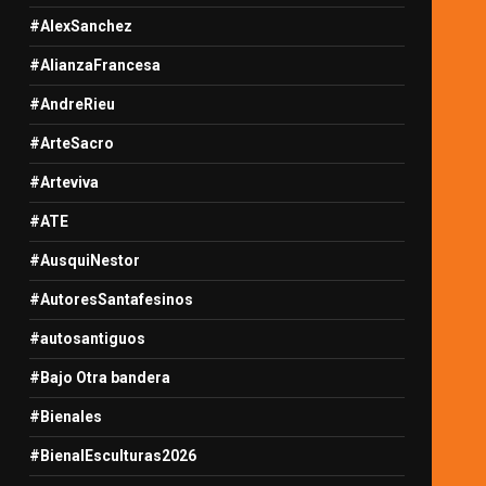
#AlexSanchez
#AlianzaFrancesa
#AndreRieu
#ArteSacro
#Arteviva
#ATE
#AusquiNestor
#AutoresSantafesinos
#autosantiguos
#Bajo Otra bandera
#Bienales
#BienalEsculturas2026