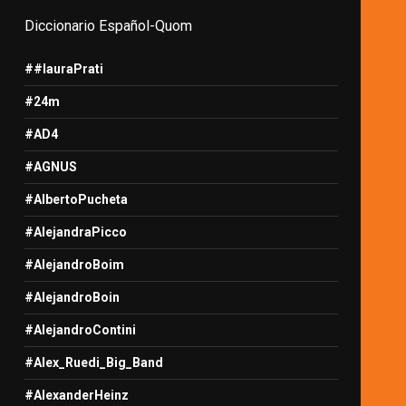
Diccionario Español-Quom
##lauraPrati
#24m
#AD4
#AGNUS
#AlbertoPucheta
#AlejandraPicco
#AlejandroBoim
#AlejandroBoin
#AlejandroContini
#Alex_Ruedi_Big_Band
#AlexanderHeinz