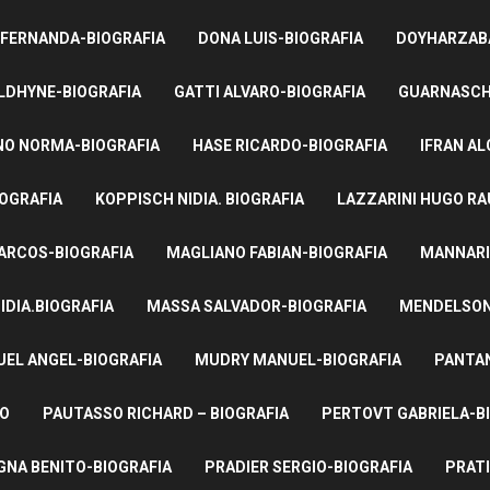
 FERNANDA-BIOGRAFIA
DONA LUIS-BIOGRAFIA
DOYHARZABA
LDHYNE-BIOGRAFIA
GATTI ALVARO-BIOGRAFIA
GUARNASCHE
NO NORMA-BIOGRAFIA
HASE RICARDO-BIOGRAFIA
IFRAN AL
IOGRAFIA
KOPPISCH NIDIA. BIOGRAFIA
LAZZARINI HUGO RA
ARCOS-BIOGRAFIA
MAGLIANO FABIAN-BIOGRAFIA
MANNARI
IDIA.BIOGRAFIA
MASSA SALVADOR-BIOGRAFIA
MENDELSON 
UEL ANGEL-BIOGRAFIA
MUDRY MANUEL-BIOGRAFIA
PANTAN
TO
PAUTASSO RICHARD – BIOGRAFIA
PERTOVT GABRIELA-B
NA BENITO-BIOGRAFIA
PRADIER SERGIO-BIOGRAFIA
PRATI