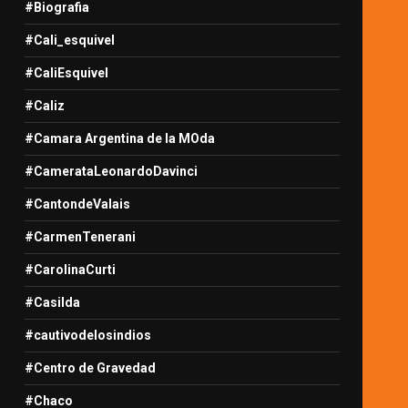
#Biografia
#Cali_esquivel
#CaliEsquivel
#Caliz
#Camara Argentina de la MOda
#CamerataLeonardoDavinci
#CantondeValais
#CarmenTenerani
#CarolinaCurti
#Casilda
#cautivodelosindios
#Centro de Gravedad
#Chaco