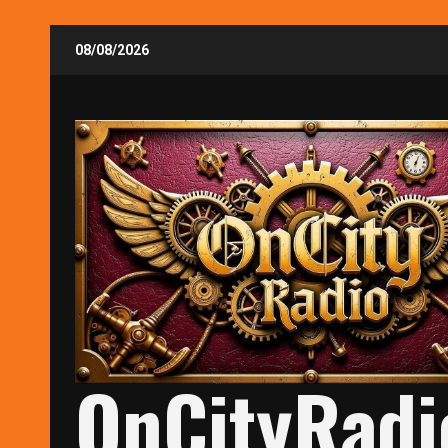
Skip
08/08/2026
to
content
OnCityRadi