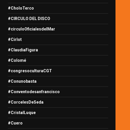
#CholoTerco
#CIRCULO DEL DISCO
#circuloOficialesdelMar
#Cirlot
#ClaudiaFigura
#Colomé
#congresoculturaCGT
#Conunobasta
#Conventodesanfrancisco
#CorcelesDeSeda
#CristalLuque
#Cuero