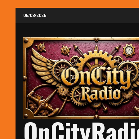
Skip
06/08/2026
to
content
OnCityRadi