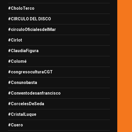
#CholoTerco
#CIRCULO DEL DISCO
#circuloOficialesdelMar
#Cirlot
#ClaudiaFigura
#Colomé
#congresoculturaCGT
#Conunobasta
#Conventodesanfrancisco
#CorcelesDeSeda
#CristalLuque
#Cuero