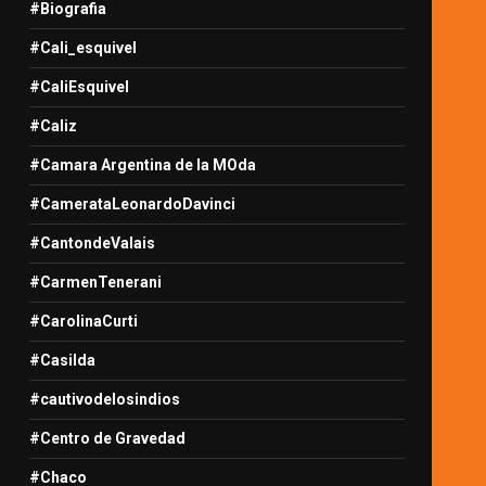
#Biografia
#Cali_esquivel
#CaliEsquivel
#Caliz
#Camara Argentina de la MOda
#CamerataLeonardoDavinci
#CantondeValais
#CarmenTenerani
#CarolinaCurti
#Casilda
#cautivodelosindios
#Centro de Gravedad
#Chaco