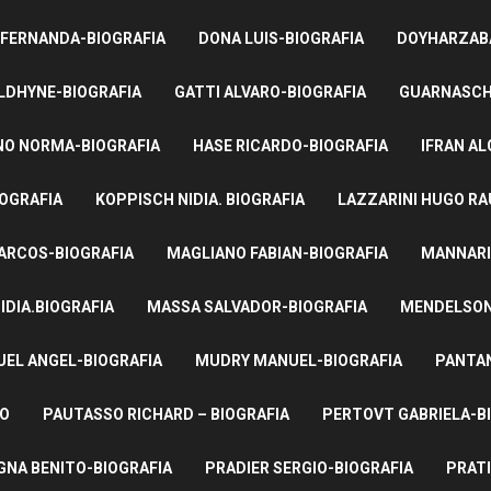
 FERNANDA-BIOGRAFIA
DONA LUIS-BIOGRAFIA
DOYHARZABA
LDHYNE-BIOGRAFIA
GATTI ALVARO-BIOGRAFIA
GUARNASCHE
NO NORMA-BIOGRAFIA
HASE RICARDO-BIOGRAFIA
IFRAN AL
IOGRAFIA
KOPPISCH NIDIA. BIOGRAFIA
LAZZARINI HUGO RA
ARCOS-BIOGRAFIA
MAGLIANO FABIAN-BIOGRAFIA
MANNARI
IDIA.BIOGRAFIA
MASSA SALVADOR-BIOGRAFIA
MENDELSON 
UEL ANGEL-BIOGRAFIA
MUDRY MANUEL-BIOGRAFIA
PANTAN
TO
PAUTASSO RICHARD – BIOGRAFIA
PERTOVT GABRIELA-B
NA BENITO-BIOGRAFIA
PRADIER SERGIO-BIOGRAFIA
PRATI