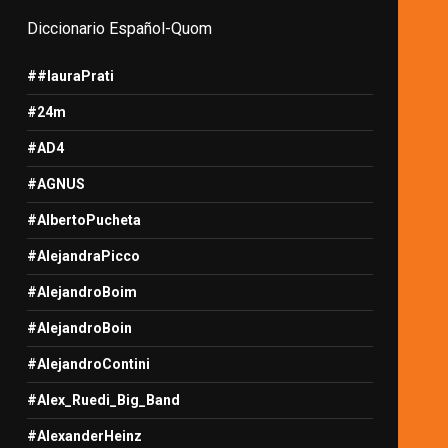
Diccionario Español-Quom
##lauraPrati
#24m
#AD4
#AGNUS
#AlbertoPucheta
#AlejandraPicco
#AlejandroBoim
#AlejandroBoin
#AlejandroContini
#Alex_Ruedi_Big_Band
#AlexanderHeinz