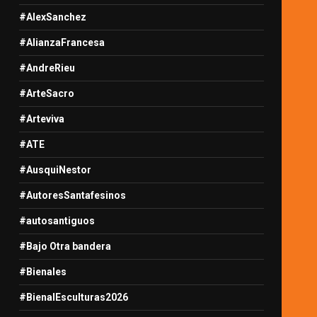
#AlexSanchez
#AlianzaFrancesa
#AndreRieu
#ArteSacro
#Arteviva
#ATE
#AusquiNestor
#AutoresSantafesinos
#autosantiguos
#Bajo Otra bandera
#Bienales
#BienalEsculturas2026