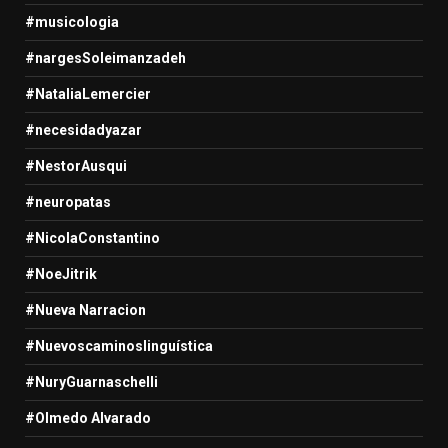
#musicologia
#nargesSoleimanzadeh
#NataliaLemercier
#necesidadyazar
#NestorAusqui
#neuropatas
#NicolaConstantino
#NoeJitrik
#Nueva Narracion
#Nuevoscaminoslinguística
#NuryGuarnaschelli
#Olmedo Alvarado