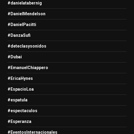
#danielatabernig
#DanielMendelson
#DanielPacitti
#DanzaSufi
#deteclasysonidos
#Dubai
#EmanuelChiappero
#EricaHynes
#EspacioLoa
#espatula
#espectaculos
#Esperanza
#EventosInternacionales