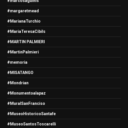
#marcosaguinis
#margaretmead
#MarianaTurchio
#MariaTeresaCibils
#MARTIN PALMIERI
#MartinPalmieri
#memoria
#MISATANGO
#Mondrian
#Monumentoalapaz
#MuralSanFranciso
#MuseoHistoricoSantafe
#MuseoSantosToscarelli