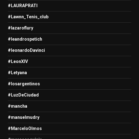
#LAURAPRATI
#Lawnn_Tenis_club
#lazaroflury
#leandrospetich
#leonardoDavinci
#LeonXIV
#Letyana
#losargentinos
#LuzDeCiudad
#mancha
#manuelmudry
#MarceloOlmos