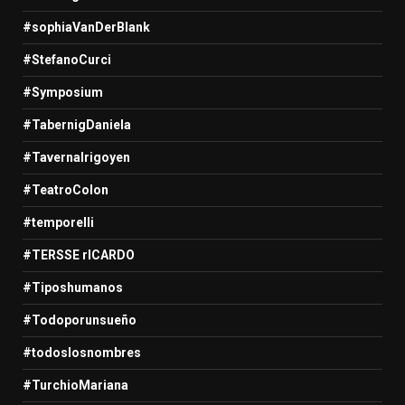
#sophiaVanDerBlank
#StefanoCurci
#Symposium
#TabernigDaniela
#TavernaIrigoyen
#TeatroColon
#temporelli
#TERSSE rICARDO
#Tiposhumanos
#Todoporunsueño
#todoslosnombres
#TurchioMariana