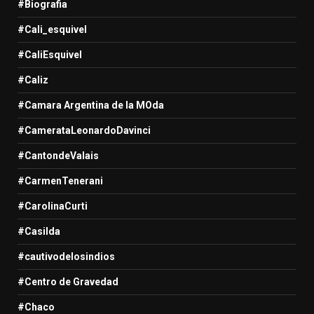
#Biografia
#Cali_esquivel
#CaliEsquivel
#Caliz
#Camara Argentina de la MOda
#CamerataLeonardoDavinci
#CantondeValais
#CarmenTenerani
#CarolinaCurti
#Casilda
#cautivodelosindios
#Centro de Gravedad
#Chaco