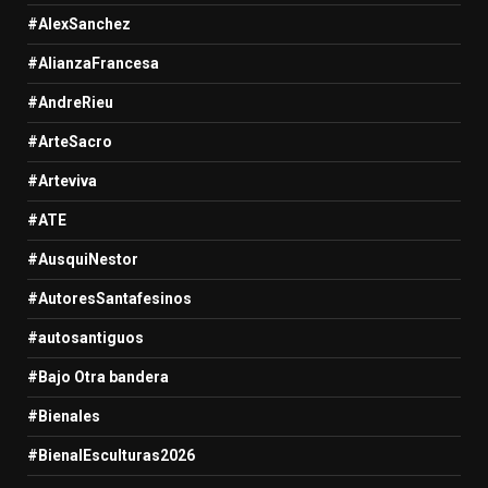
#AlexSanchez
#AlianzaFrancesa
#AndreRieu
#ArteSacro
#Arteviva
#ATE
#AusquiNestor
#AutoresSantafesinos
#autosantiguos
#Bajo Otra bandera
#Bienales
#BienalEsculturas2026