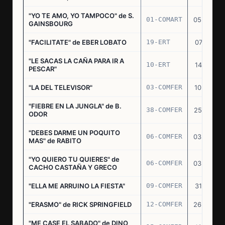
"YO TE AMO, YO TAMPOCO" de S.
01-COMART
05.02.70
GAINSBOURG
"FACILITATE" de EBER LOBATO
19-ERT
07.10.70
"LE SACAS LA CAÑA PARA IR A
10-ERT
14.07.71
PESCAR"
"LA DEL TELEVISOR"
03-COMFER
10.01.73
"FIEBRE EN LA JUNGLA" de B.
38-COMFER
25.10.73
ODOR
"DEBES DARME UN POQUITO
06-COMFER
03.05.74
MAS" de RABITO
"YO QUIERO TU QUIERES" de
06-COMFER
03.05.74
CACHO CASTAÑA Y GRECO
"ELLA ME ARRUINO LA FIESTA"
09-COMFER
31.07.74
"ERASMO" de RICK SPRINGFIELD
12-COMFER
26.09.74
"ME CASE EL SABADO" de DINO