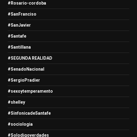
#Rosario-cordoba
#SanFranciso
#SanJavier
#Santafe
#Santillana
#SEGUNDA REALIDAD
#SenadoNacional
#SergioPradier
#sexoytemperamento
#shelley
#SinfonicadeSantafe
#sociologia
#Solodigoverdades