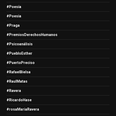
#Poesía
#Poesia
#Praga
#PremiosDerechosHumanos
#Psicoanálisis
#PuebloEsther
#PuertoPreciso
#RafaelBielsa
#RaulMatas
#Ravera
#RicardoHase
#rosaMariaRavera