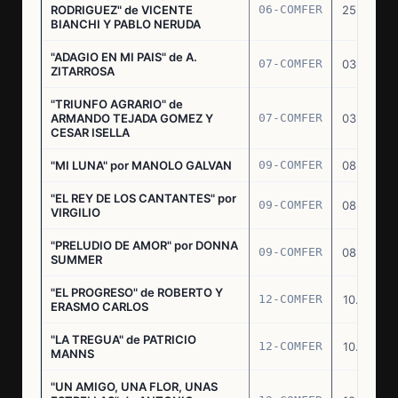
RODRIGUEZ" de VICENTE
06-COMFER
25.02.77
BIANCHI Y PABLO NERUDA
"ADAGIO EN MI PAIS" de A.
07-COMFER
03.03.77
ZITARROSA
"TRIUNFO AGRARIO" de
ARMANDO TEJADA GOMEZ Y
07-COMFER
03.03.77
CESAR ISELLA
"MI LUNA" por MANOLO GALVAN
09-COMFER
08.03.77
"EL REY DE LOS CANTANTES" por
09-COMFER
08.03.77
VIRGILIO
"PRELUDIO DE AMOR" por DONNA
09-COMFER
08.03.77
SUMMER
"EL PROGRESO" de ROBERTO Y
12-COMFER
10.03.77
ERASMO CARLOS
"LA TREGUA" de PATRICIO
12-COMFER
10.03.77
MANNS
"UN AMIGO, UNA FLOR, UNAS