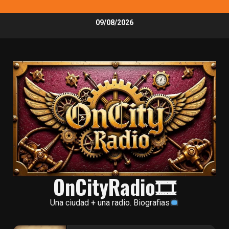
Skip
09/08/2026
to
content
OnCityRadio🎞
Una ciudad + una radio. Biografias