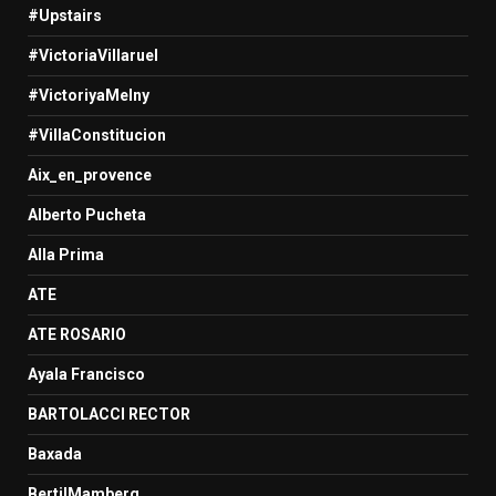
#Upstairs
#VictoriaVillaruel
#VictoriyaMelny
#VillaConstitucion
Aix_en_provence
Alberto Pucheta
Alla Prima
ATE
ATE ROSARIO
Ayala Francisco
BARTOLACCI RECTOR
Baxada
BertilMamberg