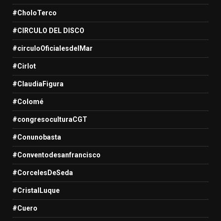
#CholoTerco
#CIRCULO DEL DISCO
#circuloOficialesdelMar
#Cirlot
#ClaudiaFigura
#Colomé
#congresoculturaCGT
#Conunobasta
#Conventodesanfrancisco
#CorcelesDeSeda
#CristalLuque
#Cuero