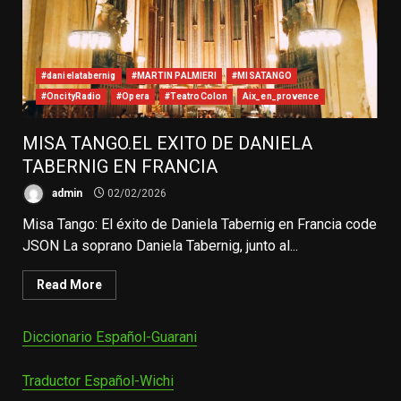
#danielatabernig
#MARTIN PALMIERI
#MISATANGO
#OncityRadio
#Opera
#TeatroColon
Aix_en_provence
MISA TANGO.EL EXITO DE DANIELA
TABERNIG EN FRANCIA
admin
02/02/2026
Misa Tango: El éxito de Daniela Tabernig en Francia code
JSON La soprano Daniela Tabernig, junto al...
Read More
Diccionario Español-Guarani
Traductor Español-Wichi