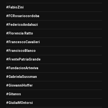
#FabioZini
#FCRosariocordoba
#FedericoAndahazi
#Florencia Ratto
#FrancescoCavalieri
#FranciscoBlanco
#FrentePatriaGrande
#FundacionArteviva
#GabrielaSussman
#GiovanniHoffer
#Gitanos
#GiuliaMOntorsi