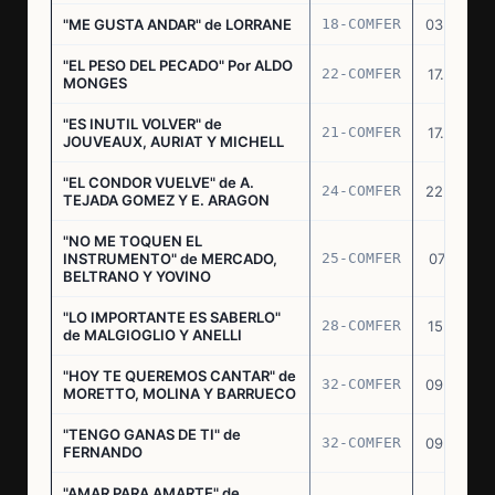
"ME GUSTA ANDAR" de LORRANE
18-COMFER
03.06.76
"EL PESO DEL PECADO" Por ALDO
22-COMFER
17.06.76
MONGES
"ES INUTIL VOLVER" de
21-COMFER
17.06.76
JOUVEAUX, AURIAT Y MICHELL
"EL CONDOR VUELVE" de A.
24-COMFER
22.06.76
TEJADA GOMEZ Y E. ARAGON
"NO ME TOQUEN EL
INSTRUMENTO" de MERCADO,
25-COMFER
07.07.76
BELTRANO Y YOVINO
"LO IMPORTANTE ES SABERLO"
28-COMFER
15.07.76
de MALGIOGLIO Y ANELLI
"HOY TE QUEREMOS CANTAR" de
32-COMFER
09.09.76
MORETTO, MOLINA Y BARRUECO
"TENGO GANAS DE TI" de
32-COMFER
09.09.76
FERNANDO
"AMAR PARA AMARTE" de