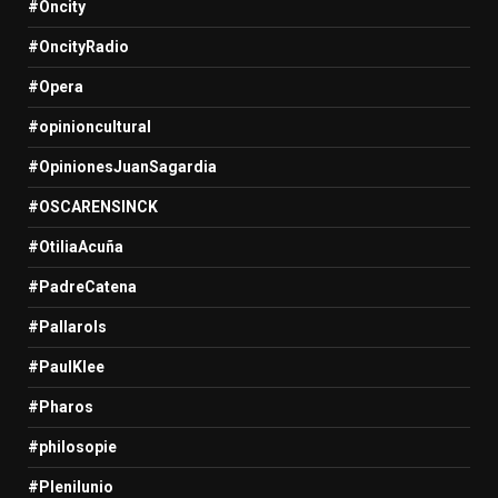
#Oncity
#OncityRadio
#Opera
#opinioncultural
#OpinionesJuanSagardia
#OSCARENSINCK
#OtiliaAcuña
#PadreCatena
#Pallarols
#PaulKlee
#Pharos
#philosopie
#Plenilunio