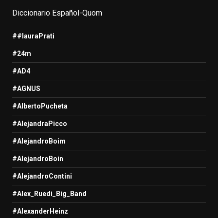
Diccionario Español-Quom
##lauraPrati
#24m
#AD4
#AGNUS
#AlbertoPucheta
#AlejandraPicco
#AlejandroBoim
#AlejandroBoin
#AlejandroContini
#Alex_Ruedi_Big_Band
#AlexanderHeinz