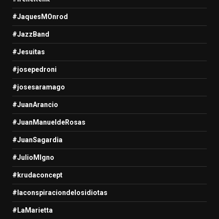
#JaquesMOnrod
#JazzBand
#Jesuitas
#josepedroni
#josesaramago
#JuanArancio
#JuanManueldeRosas
#JuanSagardia
#JulioMIgno
#krudaconcept
#laconspiraciondelosidiotas
#LaMarietta