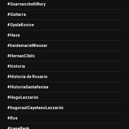
#GuarnaschelliNury
#Guitarra
#GyulaKosice
#Hase
#heidemarieWiesner
#HernanCibils
#historia
#Historia de Rosario
#HistoriaSantafesina
#HugoLazzarini
#hugoraulCayetanoLazzarini
#Ifoe
#IreneRenk