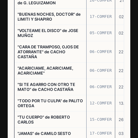
26-COMFER
21.10.75
de G. LEGUIZAMON
"BUENAS NOCHES, DOCTOR" de
17-COMFER
02.01.76
LIMITI Y SHAPIRO
"VOLTEAME EL DISCO" de JOSE
05-COMFER
02.02.76
MUÑOZ
"CARA DE TRAMPOSO, OJOS DE
ATORRANTE" de CACHO
06-COMFER
22.04.76
CASTAÑA
"ACARICIAME, ACARICIAME,
06-COMFER
22.04.76
ACARICIAME"
"SI TE AGARRO CON OTRO TE
06-COMFER
22.04.76
MATO" de CACHO CASTAÑA
"TODO POR TU CULPA" de PALITO
12-COMFER
13.05.76
ORTEGA
"TU CUERPO" de ROBERTO
15-COMFER
26.05.76
CARLOS
"JAMAS" de CAMILO SESTO
17-COMFER
03.06.76