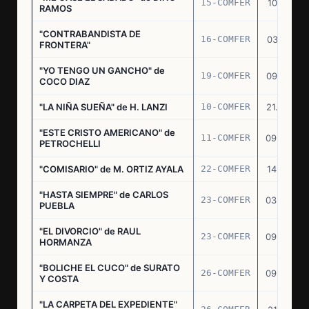
15-COMFER
10.10.74
RAMOS
"CONTRABANDISTA DE
16-COMFER
03.12.74
FRONTERA"
"YO TENGO UN GANCHO" de
19-COMFER
09.01.75
COCO DIAZ
"LA NIÑA SUEÑA" de H. LANZI
10-COMFER
21.03.75
"ESTE CRISTO AMERICANO" de
11-COMFER
09.04.75
PETROCHELLI
"COMISARIO" de M. ORTIZ AYALA
22-COMFER
14.07.75
"HASTA SIEMPRE" de CARLOS
23-COMFER
03.09.75
PUEBLA
"EL DIVORCIO" de RAUL
23-COMFER
09.09.75
HORMANZA
"BOLICHE EL CUCO" de SURATO
26-COMFER
09.09.75
Y COSTA
"LA CARPETA DEL EXPEDIENTE"