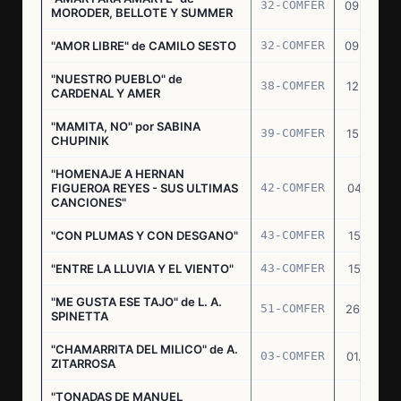
32-COMFER
09.09.76
MORODER, BELLOTE Y SUMMER
"AMOR LIBRE" de CAMILO SESTO
32-COMFER
09.09.76
"NUESTRO PUEBLO" de
38-COMFER
12.10.76
CARDENAL Y AMER
"MAMITA, NO" por SABINA
39-COMFER
15.10.76
CHUPINIK
"HOMENAJE A HERNAN
FIGUEROA REYES - SUS ULTIMAS
42-COMFER
04.11.76
CANCIONES"
"CON PLUMAS Y CON DESGANO"
43-COMFER
15.11.76
"ENTRE LA LLUVIA Y EL VIENTO"
43-COMFER
15.11.76
"ME GUSTA ESE TAJO" de L. A.
51-COMFER
26.12.76
SPINETTA
"CHAMARRITA DEL MILICO" de A.
03-COMFER
01.02.77
ZITARROSA
"TONADAS DE MANUEL