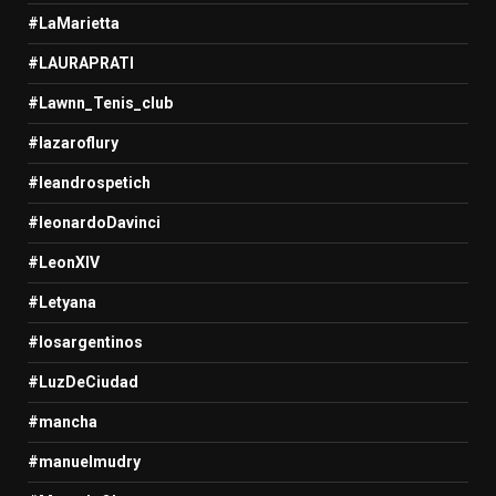
#LaMarietta
#LAURAPRATI
#Lawnn_Tenis_club
#lazaroflury
#leandrospetich
#leonardoDavinci
#LeonXIV
#Letyana
#losargentinos
#LuzDeCiudad
#mancha
#manuelmudry