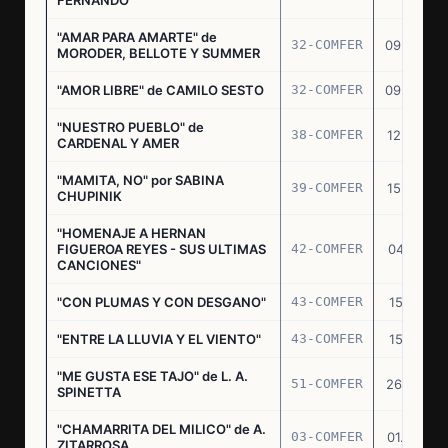
"AMAR PARA AMARTE" de
32-COMFER
09.09.76
MORODER, BELLOTE Y SUMMER
"AMOR LIBRE" de CAMILO SESTO
32-COMFER
09.09.76
"NUESTRO PUEBLO" de
38-COMFER
12.10.76
CARDENAL Y AMER
"MAMITA, NO" por SABINA
39-COMFER
15.10.76
CHUPINIK
"HOMENAJE A HERNAN
FIGUEROA REYES - SUS ULTIMAS
42-COMFER
04.11.76
CANCIONES"
"CON PLUMAS Y CON DESGANO"
43-COMFER
15.11.76
"ENTRE LA LLUVIA Y EL VIENTO"
43-COMFER
15.11.76
"ME GUSTA ESE TAJO" de L. A.
51-COMFER
26.12.76
SPINETTA
"CHAMARRITA DEL MILICO" de A.
03-COMFER
01.02.77
ZITARROSA