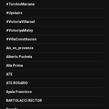
#TurchioMariana
#Upstairs
#VictoriaVillaruel
#VictoriyaMelny
#VillaConstitucion
Aix_en_provence
Alberto Pucheta
Alla Prima
ATE
ATE ROSARIO
Ayala Francisco
BARTOLACCI RECTOR