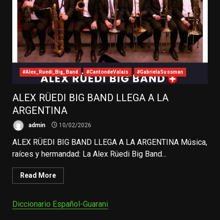
#Alex_Ruedi_Big_Band
#CantondeValais
#GabrielaSussman
ALEX RÜEDI BIG BAND LLEGA A LA
ARGENTINA
admin
10/02/2026
ALEX RÜEDI BIG BAND LLEGA A LA ARGENTINA Música,
raíces y hermandad: La Alex Rüedi Big Band...
Read More
Diccionario Español-Guarani