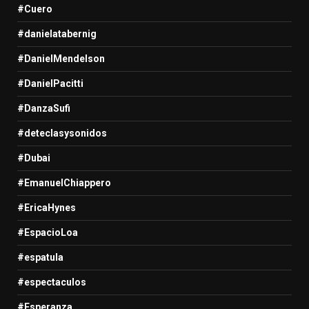
#Cuero
#danielatabernig
#DanielMendelson
#DanielPacitti
#DanzaSufi
#deteclasysonidos
#Dubai
#EmanuelChiappero
#EricaHynes
#EspacioLoa
#espatula
#espectaculos
#Esperanza