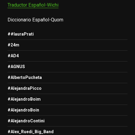
Traductor Español-Wichi
Diccionario Español-Quom
##lauraPrati
#24m
#AD4
#AGNUS
#AlbertoPucheta
#AlejandraPicco
#AlejandroBoim
#AlejandroBoin
#AlejandroContini
#Alex_Ruedi_Big_Band