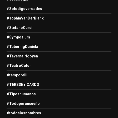
#Solodigoverdades
#sophiaVanDerBlank
#StefanoCurci
#Symposium
#TabernigDaniela
#TavernaIrigoyen
#TeatroColon
#temporelli
#TERSSE rICARDO
#Tiposhumanos
#Todoporunsueño
#todoslosnombres