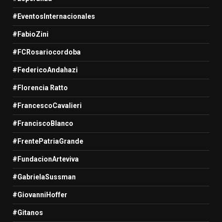
#EventosInternacionales
#FabioZini
#FCRosariocordoba
#FedericoAndahazi
#Florencia Ratto
#FrancescoCavalieri
#FranciscoBlanco
#FrentePatriaGrande
#FundacionArteviva
#GabrielaSussman
#GiovanniHoffer
#Gitanos