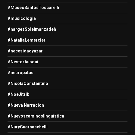
#MuseoSantosToscarelli
#musicologia
#nargesSoleimanzadeh
#NataliaLemercier
#necesidadyazar
#NestorAusqui
#neuropatas
#NicolaConstantino
#NoeJitrik
#Nueva Narracion
#Nuevoscaminoslinguística
#NuryGuarnaschelli