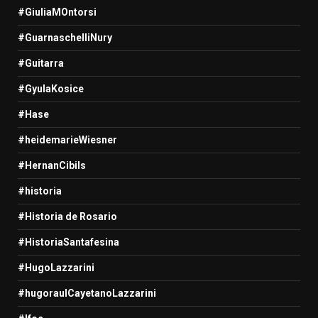
#GiuliaMOntorsi
#GuarnaschelliNury
#Guitarra
#GyulaKosice
#Hase
#heidemarieWiesner
#HernanCibils
#historia
#Historia de Rosario
#HistoriaSantafesina
#HugoLazzarini
#hugoraulCayetanoLazzarini