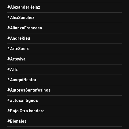
#AlexanderHeinz
#AlexSanchez
#AlianzaFrancesa
#AndreRieu
#ArteSacro
#Arteviva
#ATE
#AusquiNestor
#AutoresSantafesinos
#autosantiguos
#Bajo Otra bandera
#Bienales