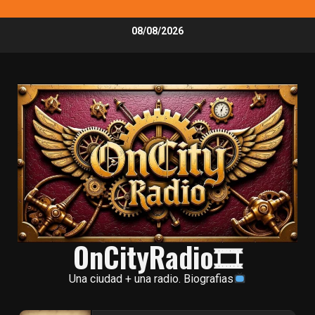
Skip
08/08/2026
to
content
OnCityRadio🎞
Una ciudad + una radio. Biografias