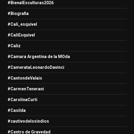
#BienalEsculturas2026
#Biografia
#Cali_esquivel
#CaliEsquivel
#Caliz
#Camara Argentina de la MOda
#CamerataLeonardoDavinci
#CantondeValais
#CarmenTenerani
#CarolinaCurti
#Casilda
#cautivodelosindios
#Centro de Gravedad