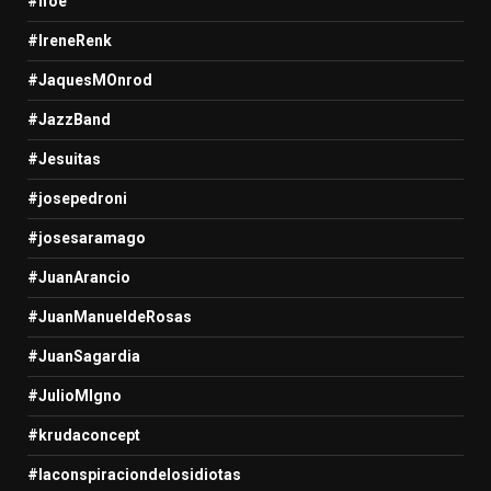
#Ifoe
#IreneRenk
#JaquesMOnrod
#JazzBand
#Jesuitas
#josepedroni
#josesaramago
#JuanArancio
#JuanManueldeRosas
#JuanSagardia
#JulioMIgno
#krudaconcept
#laconspiraciondelosidiotas