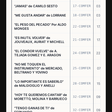
"JAMAS" de CAMILO SESTO
17-COMFER
03.06.76
"ME GUSTA ANDAR" de LORRANE
18-COMFER
03.06.76
"EL PESO DEL PECADO" Por ALDO
22-COMFER
17.06.76
MONGES
"ES INUTIL VOLVER" de
21-COMFER
17.06.76
JOUVEAUX, AURIAT Y MICHELL
"EL CONDOR VUELVE" de A.
24-COMFER
22.06.76
TEJADA GOMEZ Y E. ARAGON
"NO ME TOQUEN EL
INSTRUMENTO" de MERCADO,
25-COMFER
07.07.76
BELTRANO Y YOVINO
"LO IMPORTANTE ES SABERLO"
28-COMFER
15.07.76
de MALGIOGLIO Y ANELLI
"HOY TE QUEREMOS CANTAR" de
32-COMFER
09.09.76
MORETTO, MOLINA Y BARRUECO
"TENGO GANAS DE TI" de
32-COMFER
09.09.76
FERNANDO