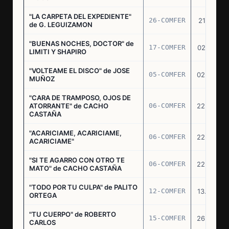
"LA CARPETA DEL EXPEDIENTE"
26-COMFER
21.10.75
de G. LEGUIZAMON
"BUENAS NOCHES, DOCTOR" de
17-COMFER
02.01.76
LIMITI Y SHAPIRO
"VOLTEAME EL DISCO" de JOSE
05-COMFER
02.02.76
MUÑOZ
"CARA DE TRAMPOSO, OJOS DE
ATORRANTE" de CACHO
06-COMFER
22.04.76
CASTAÑA
"ACARICIAME, ACARICIAME,
06-COMFER
22.04.76
ACARICIAME"
"SI TE AGARRO CON OTRO TE
06-COMFER
22.04.76
MATO" de CACHO CASTAÑA
"TODO POR TU CULPA" de PALITO
12-COMFER
13.05.76
ORTEGA
"TU CUERPO" de ROBERTO
15-COMFER
26.05.76
CARLOS