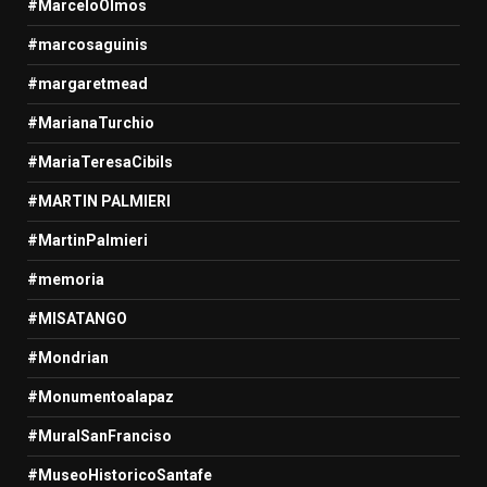
#MarceloOlmos
#marcosaguinis
#margaretmead
#MarianaTurchio
#MariaTeresaCibils
#MARTIN PALMIERI
#MartinPalmieri
#memoria
#MISATANGO
#Mondrian
#Monumentoalapaz
#MuralSanFranciso
#MuseoHistoricoSantafe