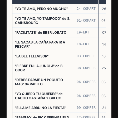
"YO TE AMO, PERO NO MUCHO"
24-COMART
26.11.69
"YO TE AMO, YO TAMPOCO" de S.
01-COMART
05.02.70
GAINSBOURG
"FACILITATE" de EBER LOBATO
19-ERT
07.10.70
"LE SACAS LA CAÑA PARA IR A
10-ERT
14.07.71
PESCAR"
"LA DEL TELEVISOR"
03-COMFER
10.01.73
"FIEBRE EN LA JUNGLA" de B.
38-COMFER
25.10.73
ODOR
"DEBES DARME UN POQUITO
06-COMFER
03.05.74
MAS" de RABITO
"YO QUIERO TU QUIERES" de
06-COMFER
03.05.74
CACHO CASTAÑA Y GRECO
"ELLA ME ARRUINO LA FIESTA"
09-COMFER
31.07.74
"ERASMO" de RICK SPRINGFIELD
12-COMFER
26.09.74