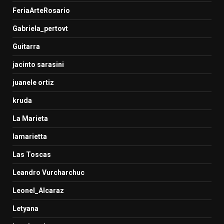
FeriaArteRosario
Gabriela_pertovt
Guitarra
jacinto sarasini
juanele ortiz
kruda
La Marieta
lamarietta
Las Toscas
Leandro Vurcharchuc
Leonel_Alcaraz
Letyana