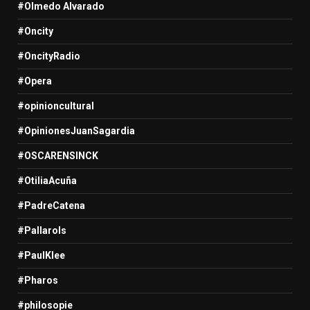
#Olmedo Alvarado
#Oncity
#OncityRadio
#Opera
#opinioncultural
#OpinionesJuanSagardia
#OSCARENSINCK
#OtiliaAcuña
#PadreCatena
#Pallarols
#PaulKlee
#Pharos
#philosopie