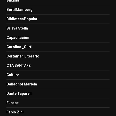
Baxada
BertilMamberg
BibliotecaPopular
Brieva Stella
Capacitacion
Carolina _Curti
Certamen Literario
CTA SANTAFE
Culture
Dallagnol Mariela
Dante Taparelli
Europe
Fabio Zini