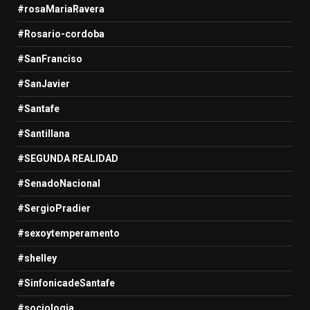
#rosaMariaRavera
#Rosario-cordoba
#SanFranciso
#SanJavier
#Santafe
#Santillana
#SEGUNDA REALIDAD
#SenadoNacional
#SergioPradier
#sexoytemperamento
#shelley
#SinfonicadeSantafe
#sociologia