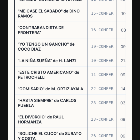
"ME CASE EL SABADO" de DINO
15-COMFER
10.10.74
RAMOS
"CONTRABANDISTA DE
16-COMFER
03.12.74
FRONTERA"
"YO TENGO UN GANCHO" de
19-COMFER
09.01.75
COCO DIAZ
"LA NIÑA SUEÑA" de H. LANZI
10-COMFER
21.03.75
"ESTE CRISTO AMERICANO" de
11-COMFER
09.04.75
PETROCHELLI
"COMISARIO" de M. ORTIZ AYALA
22-COMFER
14.07.75
"HASTA SIEMPRE" de CARLOS
23-COMFER
03.09.75
PUEBLA
"EL DIVORCIO" de RAUL
23-COMFER
09.09.75
HORMANZA
"BOLICHE EL CUCO" de SURATO
26-COMFER
09.09.75
Y COSTA