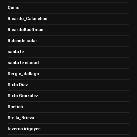
Quino
Ricardo_Calanchini
RicardoKauffman
Rubendelsolar
santa fe
santa fe ciudad
Sergio_dallago
Sixto Diaz
Sixto Gonzalez
Spetich
Stella_Brieva
taverna irigoyen