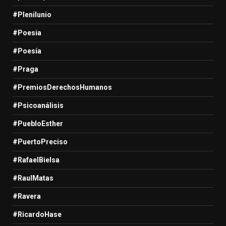
#Plenilunio
#Poesia
#Poesía
#Praga
#PremiosDerechosHumanos
#Psicoanálisis
#PuebloEsther
#PuertoPreciso
#RafaelBielsa
#RaulMatas
#Ravera
#RicardoHase