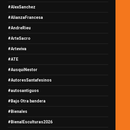
#AlexSanchez
#AlianzaFrancesa
#AndreRieu
#ArteSacro
#Arteviva
#ATE
#AusquiNestor
#AutoresSantafesinos
#autosantiguos
#Bajo Otra bandera
#Bienales
#BienalEsculturas2026