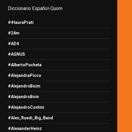
Diccionario Español-Quom
##lauraPrati
#24m
#AD4
#AGNUS
#AlbertoPucheta
#AlejandraPicco
#AlejandroBoim
#AlejandroBoin
#AlejandroContini
#Alex_Ruedi_Big_Band
#AlexanderHeinz