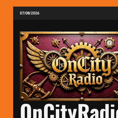
Skip
07/08/2026
to
content
OnCityRadi