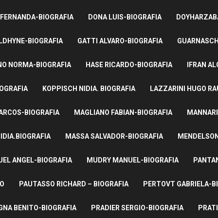
 FERNANDA-BIOGRAFIA
DONA LUIS-BIOGRAFIA
DOYHARZABA
LDHYNE-BIOGRAFIA
GATTI ALVARO-BIOGRAFIA
GUARNASCHE
NO NORMA-BIOGRAFIA
HASE RICARDO-BIOGRAFIA
IFRAN AL
IOGRAFIA
KOPPISCH NIDIA. BIOGRAFIA
LAZZARINI HUGO RA
ARCOS-BIOGRAFIA
MAGLIANO FABIAN-BIOGRAFIA
MANNARI
IDIA.BIOGRAFIA
MASSA SALVADOR-BIOGRAFIA
MENDELSON 
UEL ANGEL-BIOGRAFIA
MUDRY MANUEL-BIOGRAFIA
PANTAN
TO
PAUTASSO RICHARD – BIOGRAFIA
PERTOVT GABRIELA-B
NA BENITO-BIOGRAFIA
PRADIER SERGIO-BIOGRAFIA
PRATI