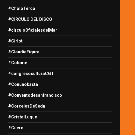
#CholoTerco
#CIRCULO DEL DISCO
#circuloOficialesdelMar
#Cirlot
#ClaudiaFigura
#Colomé
#congresoculturaCGT
#Conunobasta
#Conventodesanfrancisco
#CorcelesDeSeda
#CristalLuque
#Cuero