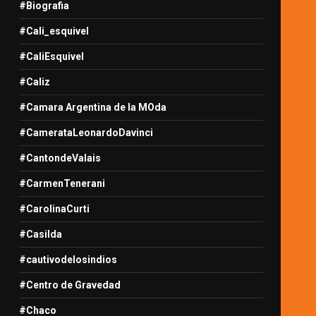
#Biografia
#Cali_esquivel
#CaliEsquivel
#Caliz
#Camara Argentina de la MOda
#CamerataLeonardoDavinci
#CantondeValais
#CarmenTenerani
#CarolinaCurti
#Casilda
#cautivodelosindios
#Centro de Gravedad
#Chaco