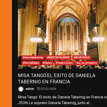
#danielatabernig
#MARTIN PALMIERI
#MISATANGO
#OncityRadio
#Opera
#TeatroColon
Aix_en_provence
MISA TANGO.EL EXITO DE DANIELA
TABERNIG EN FRANCIA
admin
02/02/2026
Misa Tango: El éxito de Daniela Tabernig en Francia 
JSON La soprano Daniela Tabernig, junto al...