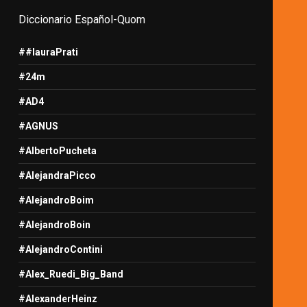
Diccionario Español-Quom
##lauraPrati
#24m
#AD4
#AGNUS
#AlbertoPucheta
#AlejandraPicco
#AlejandroBoim
#AlejandroBoin
#AlejandroContini
#Alex_Ruedi_Big_Band
#AlexanderHeinz