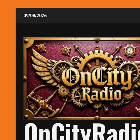
Skip
09/08/2026
to
content
OnCityRadi