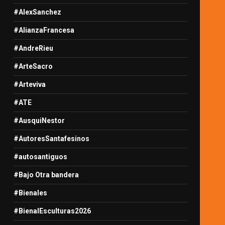
#AlexSanchez
#AlianzaFrancesa
#AndreRieu
#ArteSacro
#Arteviva
#ATE
#AusquiNestor
#AutoresSantafesinos
#autosantiguos
#Bajo Otra bandera
#Bienales
#BienalEsculturas2026