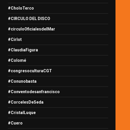
#CholoTerco
#CIRCULO DEL DISCO
#circuloOficialesdelMar
#Cirlot
#ClaudiaFigura
#Colomé
#congresoculturaCGT
#Conunobasta
#Conventodesanfrancisco
#CorcelesDeSeda
#CristalLuque
#Cuero