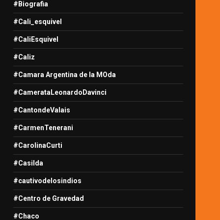
#Biografia
#Cali_esquivel
#CaliEsquivel
#Caliz
#Camara Argentina de la MOda
#CamerataLeonardoDavinci
#CantondeValais
#CarmenTenerani
#CarolinaCurti
#Casilda
#cautivodelosindios
#Centro de Gravedad
#Chaco