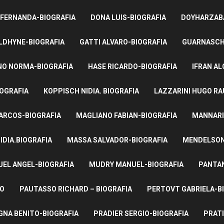
 FERNANDA-BIOGRAFIA
DONA LUIS-BIOGRAFIA
DOYHARZABA
LDHYNE-BIOGRAFIA
GATTI ALVARO-BIOGRAFIA
GUARNASCHE
NO NORMA-BIOGRAFIA
HASE RICARDO-BIOGRAFIA
IFRAN AL
IOGRAFIA
KOPPISCH NIDIA. BIOGRAFIA
LAZZARINI HUGO RA
ARCOS-BIOGRAFIA
MAGLIANO FABIAN-BIOGRAFIA
MANNARI
IDIA.BIOGRAFIA
MASSA SALVADOR-BIOGRAFIA
MENDELSON 
UEL ANGEL-BIOGRAFIA
MUDRY MANUEL-BIOGRAFIA
PANTAN
TO
PAUTASSO RICHARD – BIOGRAFIA
PERTOVT GABRIELA-B
NA BENITO-BIOGRAFIA
PRADIER SERGIO-BIOGRAFIA
PRATI