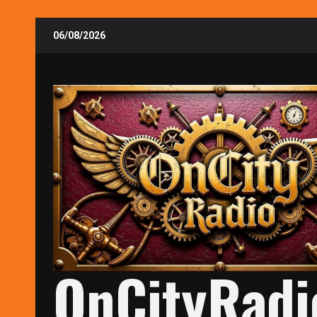
Skip
06/08/2026
to
content
OnCityRadi