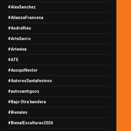
#AlexSanchez
#AlianzaFrancesa
#AndreRieu
#ArteSacro
#Arteviva
#ATE
#AusquiNestor
#AutoresSantafesinos
#autosantiguos
#Bajo Otra bandera
#Bienales
#BienalEsculturas2026