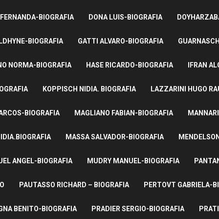
 FERNANDA-BIOGRAFIA
DONA LUIS-BIOGRAFIA
DOYHARZABA
LDHYNE-BIOGRAFIA
GATTI ALVARO-BIOGRAFIA
GUARNASCHE
NO NORMA-BIOGRAFIA
HASE RICARDO-BIOGRAFIA
IFRAN AL
IOGRAFIA
KOPPISCH NIDIA. BIOGRAFIA
LAZZARINI HUGO RA
ARCOS-BIOGRAFIA
MAGLIANO FABIAN-BIOGRAFIA
MANNARI
IDIA.BIOGRAFIA
MASSA SALVADOR-BIOGRAFIA
MENDELSON 
UEL ANGEL-BIOGRAFIA
MUDRY MANUEL-BIOGRAFIA
PANTAN
TO
PAUTASSO RICHARD – BIOGRAFIA
PERTOVT GABRIELA-B
NA BENITO-BIOGRAFIA
PRADIER SERGIO-BIOGRAFIA
PRATI