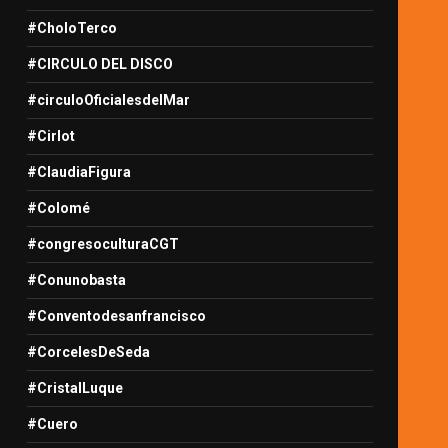
#CholoTerco
#CIRCULO DEL DISCO
#circuloOficialesdelMar
#Cirlot
#ClaudiaFigura
#Colomé
#congresoculturaCGT
#Conunobasta
#Conventodesanfrancisco
#CorcelesDeSeda
#CristalLuque
#Cuero