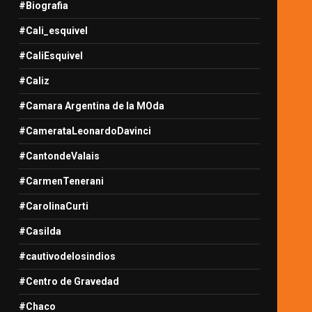
#Biografia
#Cali_esquivel
#CaliEsquivel
#Caliz
#Camara Argentina de la MOda
#CamerataLeonardoDavinci
#CantondeValais
#CarmenTenerani
#CarolinaCurti
#Casilda
#cautivodelosindios
#Centro de Gravedad
#Chaco