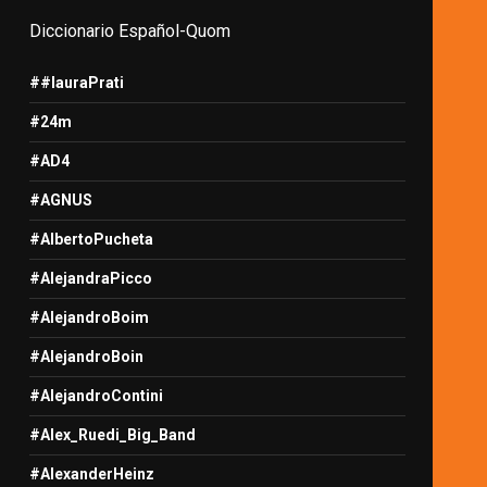
Diccionario Español-Quom
##lauraPrati
#24m
#AD4
#AGNUS
#AlbertoPucheta
#AlejandraPicco
#AlejandroBoim
#AlejandroBoin
#AlejandroContini
#Alex_Ruedi_Big_Band
#AlexanderHeinz