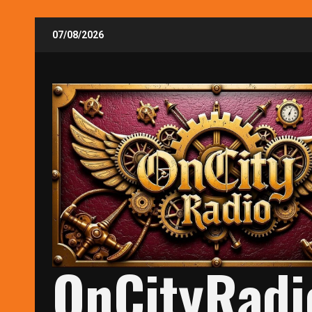
Skip
07/08/2026
to
content
OnCityRadi