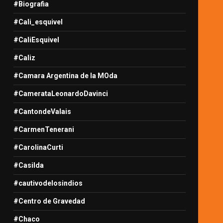
#Biografia
#Cali_esquivel
#CaliEsquivel
#Caliz
#Camara Argentina de la MOda
#CamerataLeonardoDavinci
#CantondeValais
#CarmenTenerani
#CarolinaCurti
#Casilda
#cautivodelosindios
#Centro de Gravedad
#Chaco