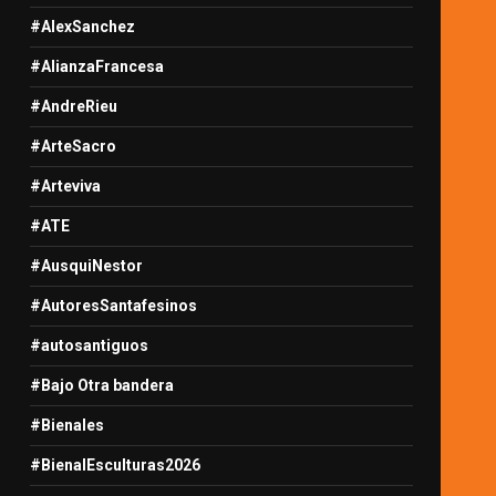
#AlexSanchez
#AlianzaFrancesa
#AndreRieu
#ArteSacro
#Arteviva
#ATE
#AusquiNestor
#AutoresSantafesinos
#autosantiguos
#Bajo Otra bandera
#Bienales
#BienalEsculturas2026