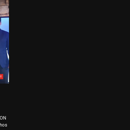
l
ION
chos