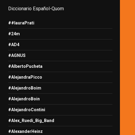
Diccionario Español-Quom
##lauraPrati
#24m
#AD4
#AGNUS
#AlbertoPucheta
#AlejandraPicco
#AlejandroBoim
#AlejandroBoin
#AlejandroContini
#Alex_Ruedi_Big_Band
#AlexanderHeinz