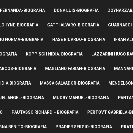
 FERNANDA-BIOGRAFIA
DONA LUIS-BIOGRAFIA
DOYHARZABA
LDHYNE-BIOGRAFIA
GATTI ALVARO-BIOGRAFIA
GUARNASCHE
NO NORMA-BIOGRAFIA
HASE RICARDO-BIOGRAFIA
IFRAN AL
IOGRAFIA
KOPPISCH NIDIA. BIOGRAFIA
LAZZARINI HUGO RA
ARCOS-BIOGRAFIA
MAGLIANO FABIAN-BIOGRAFIA
MANNARI
IDIA.BIOGRAFIA
MASSA SALVADOR-BIOGRAFIA
MENDELSON 
UEL ANGEL-BIOGRAFIA
MUDRY MANUEL-BIOGRAFIA
PANTAN
TO
PAUTASSO RICHARD – BIOGRAFIA
PERTOVT GABRIELA-B
NA BENITO-BIOGRAFIA
PRADIER SERGIO-BIOGRAFIA
PRATI