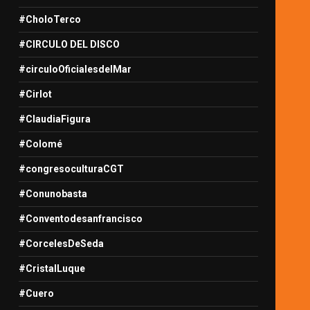
#CholoTerco
#CIRCULO DEL DISCO
#circuloOficialesdelMar
#Cirlot
#ClaudiaFigura
#Colomé
#congresoculturaCGT
#Conunobasta
#Conventodesanfrancisco
#CorcelesDeSeda
#CristalLuque
#Cuero