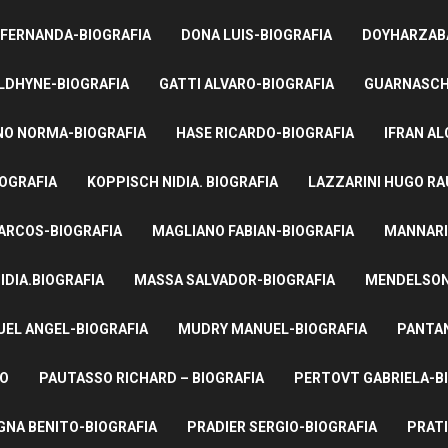
 FERNANDA-BIOGRAFIA
DONA LUIS-BIOGRAFIA
DOYHARZABA
LDHYNE-BIOGRAFIA
GATTI ALVARO-BIOGRAFIA
GUARNASCHE
NO NORMA-BIOGRAFIA
HASE RICARDO-BIOGRAFIA
IFRAN AL
IOGRAFIA
KOPPISCH NIDIA. BIOGRAFIA
LAZZARINI HUGO RA
ARCOS-BIOGRAFIA
MAGLIANO FABIAN-BIOGRAFIA
MANNARI
IDIA.BIOGRAFIA
MASSA SALVADOR-BIOGRAFIA
MENDELSON 
UEL ANGEL-BIOGRAFIA
MUDRY MANUEL-BIOGRAFIA
PANTAN
TO
PAUTASSO RICHARD – BIOGRAFIA
PERTOVT GABRIELA-B
NA BENITO-BIOGRAFIA
PRADIER SERGIO-BIOGRAFIA
PRATI