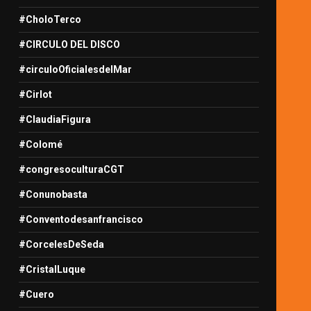
#CholoTerco
#CIRCULO DEL DISCO
#circuloOficialesdelMar
#Cirlot
#ClaudiaFigura
#Colomé
#congresoculturaCGT
#Conunobasta
#Conventodesanfrancisco
#CorcelesDeSeda
#CristalLuque
#Cuero