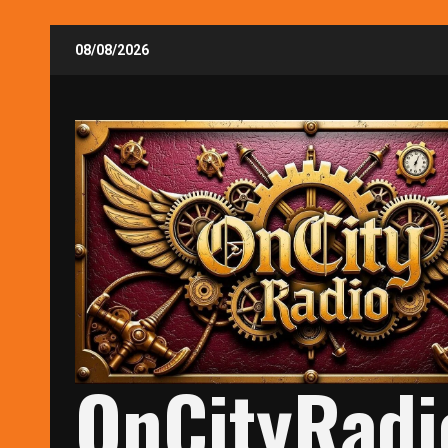
Skip
08/08/2026
to
content
OnCityRadi