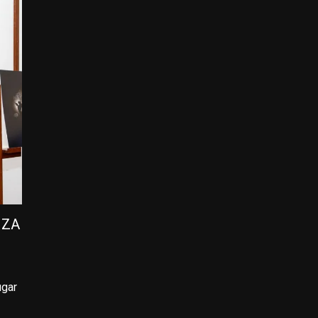
NZA
ugar