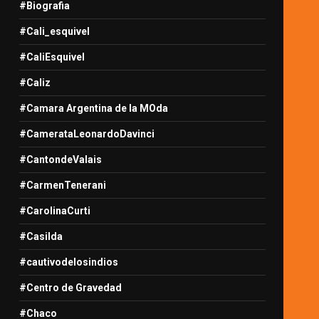
#Biografia
#Cali_esquivel
#CaliEsquivel
#Caliz
#Camara Argentina de la MOda
#CamerataLeonardoDavinci
#CantondeValais
#CarmenTenerani
#CarolinaCurti
#Casilda
#cautivodelosindios
#Centro de Gravedad
#Chaco