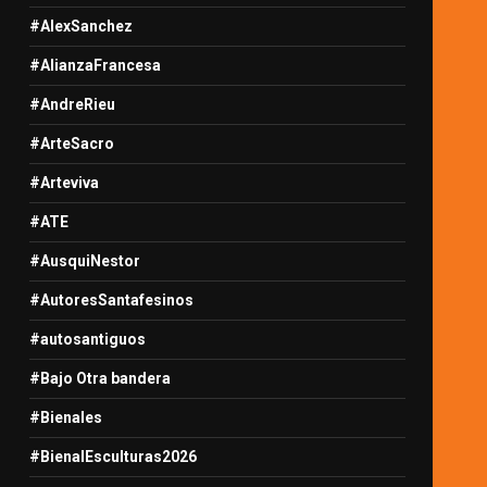
#AlexSanchez
#AlianzaFrancesa
#AndreRieu
#ArteSacro
#Arteviva
#ATE
#AusquiNestor
#AutoresSantafesinos
#autosantiguos
#Bajo Otra bandera
#Bienales
#BienalEsculturas2026