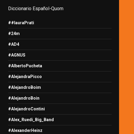
Diccionario Español-Quom
##lauraPrati
#24m
#AD4
#AGNUS
#AlbertoPucheta
#AlejandraPicco
#AlejandroBoim
#AlejandroBoin
#AlejandroContini
#Alex_Ruedi_Big_Band
#AlexanderHeinz