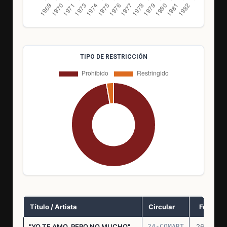
TIPO DE RESTRICCIÓN
Título / Artista
Circular
Fecha
"YO TE AMO, PERO NO MUCHO"
24-COMART
26.11.69