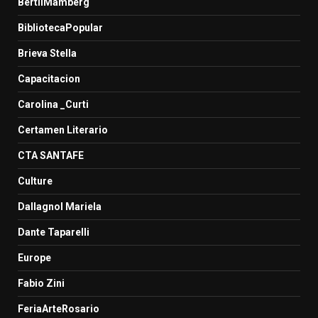
BertilMamberg
BibliotecaPopular
Brieva Stella
Capacitacion
Carolina _Curti
Certamen Literario
CTA SANTAFE
Culture
Dallagnol Mariela
Dante Taparelli
Europe
Fabio Zini
FeriaArteRosario