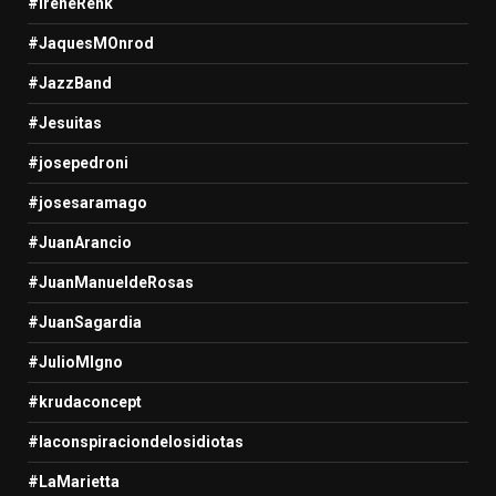
#IreneRenk
#JaquesMOnrod
#JazzBand
#Jesuitas
#josepedroni
#josesaramago
#JuanArancio
#JuanManueldeRosas
#JuanSagardia
#JulioMIgno
#krudaconcept
#laconspiraciondelosidiotas
#LaMarietta