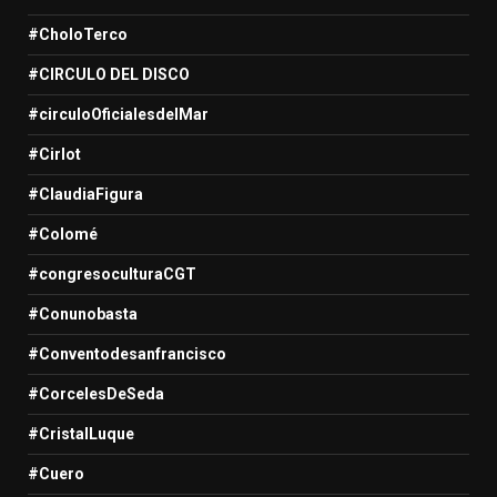
#CholoTerco
#CIRCULO DEL DISCO
#circuloOficialesdelMar
#Cirlot
#ClaudiaFigura
#Colomé
#congresoculturaCGT
#Conunobasta
#Conventodesanfrancisco
#CorcelesDeSeda
#CristalLuque
#Cuero