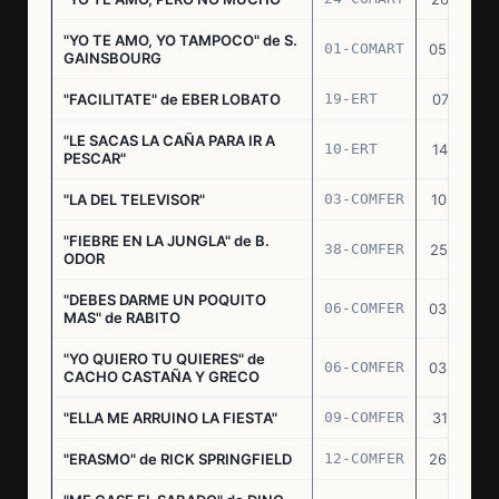
"YO TE AMO, YO TAMPOCO" de S.
01-COMART
05.02.70
GAINSBOURG
"FACILITATE" de EBER LOBATO
19-ERT
07.10.70
"LE SACAS LA CAÑA PARA IR A
10-ERT
14.07.71
PESCAR"
"LA DEL TELEVISOR"
03-COMFER
10.01.73
"FIEBRE EN LA JUNGLA" de B.
38-COMFER
25.10.73
ODOR
"DEBES DARME UN POQUITO
06-COMFER
03.05.74
MAS" de RABITO
"YO QUIERO TU QUIERES" de
06-COMFER
03.05.74
CACHO CASTAÑA Y GRECO
"ELLA ME ARRUINO LA FIESTA"
09-COMFER
31.07.74
"ERASMO" de RICK SPRINGFIELD
12-COMFER
26.09.74