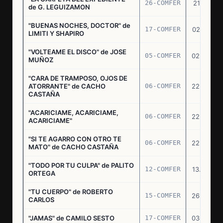
26-COMFER
21.10.75
de G. LEGUIZAMON
"BUENAS NOCHES, DOCTOR" de
17-COMFER
02.01.76
LIMITI Y SHAPIRO
"VOLTEAME EL DISCO" de JOSE
05-COMFER
02.02.76
MUÑOZ
"CARA DE TRAMPOSO, OJOS DE
ATORRANTE" de CACHO
06-COMFER
22.04.76
CASTAÑA
"ACARICIAME, ACARICIAME,
06-COMFER
22.04.76
ACARICIAME"
"SI TE AGARRO CON OTRO TE
06-COMFER
22.04.76
MATO" de CACHO CASTAÑA
"TODO POR TU CULPA" de PALITO
12-COMFER
13.05.76
ORTEGA
"TU CUERPO" de ROBERTO
15-COMFER
26.05.76
CARLOS
"JAMAS" de CAMILO SESTO
17-COMFER
03.06.76