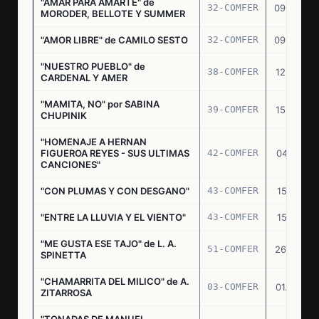
"AMAR PARA AMARTE" de
32-COMFER
09.09.76
MORODER, BELLOTE Y SUMMER
"AMOR LIBRE" de CAMILO SESTO
32-COMFER
09.09.76
"NUESTRO PUEBLO" de
38-COMFER
12.10.76
CARDENAL Y AMER
"MAMITA, NO" por SABINA
39-COMFER
15.10.76
CHUPINIK
"HOMENAJE A HERNAN
FIGUEROA REYES - SUS ULTIMAS
42-COMFER
04.11.76
CANCIONES"
"CON PLUMAS Y CON DESGANO"
43-COMFER
15.11.76
"ENTRE LA LLUVIA Y EL VIENTO"
43-COMFER
15.11.76
"ME GUSTA ESE TAJO" de L. A.
51-COMFER
26.12.76
SPINETTA
"CHAMARRITA DEL MILICO" de A.
03-COMFER
01.02.77
ZITARROSA
"TONADAS DE MANUEL