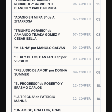
RODRIGUEZ" de VICENTE
06-COMFER
25.02.77
BIANCHI Y PABLO NERUDA
"ADAGIO EN MI PAIS" de A.
07-COMFER
03.03.77
ZITARROSA
"TRIUNFO AGRARIO" de
ARMANDO TEJADA GOMEZ Y
07-COMFER
03.03.77
CESAR ISELLA
"MI LUNA" por MANOLO GALVAN
09-COMFER
08.03.77
"EL REY DE LOS CANTANTES" por
09-COMFER
08.03.77
VIRGILIO
"PRELUDIO DE AMOR" por DONNA
09-COMFER
08.03.77
SUMMER
"EL PROGRESO" de ROBERTO Y
12-COMFER
10.03.77
ERASMO CARLOS
"LA TREGUA" de PATRICIO
12-COMFER
10.03.77
MANNS
"UN AMIGO, UNA FLOR, UNAS