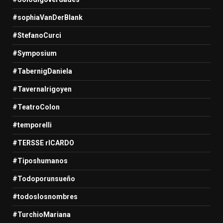
#sophiaVanDerBlank
#StefanoCurci
#Symposium
#TabernigDaniela
#TavernaIrigoyen
#TeatroColon
#temporelli
#TERSSE rICARDO
#Tiposhumanos
#Todoporunsueño
#todoslosnombres
#TurchioMariana