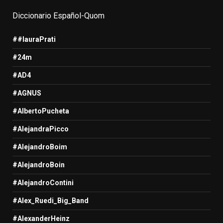
Diccionario Español-Quom
##lauraPrati
#24m
#AD4
#AGNUS
#AlbertoPucheta
#AlejandraPicco
#AlejandroBoim
#AlejandroBoin
#AlejandroContini
#Alex_Ruedi_Big_Band
#AlexanderHeinz