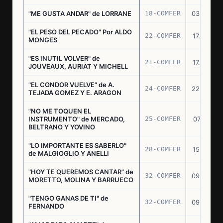
"ME GUSTA ANDAR" de LORRANE
18-COMFER
03.06.76
"EL PESO DEL PECADO" Por ALDO
22-COMFER
17.06.76
MONGES
"ES INUTIL VOLVER" de
21-COMFER
17.06.76
JOUVEAUX, AURIAT Y MICHELL
"EL CONDOR VUELVE" de A.
24-COMFER
22.06.76
TEJADA GOMEZ Y E. ARAGON
"NO ME TOQUEN EL
INSTRUMENTO" de MERCADO,
25-COMFER
07.07.76
BELTRANO Y YOVINO
"LO IMPORTANTE ES SABERLO"
28-COMFER
15.07.76
de MALGIOGLIO Y ANELLI
"HOY TE QUEREMOS CANTAR" de
32-COMFER
09.09.76
MORETTO, MOLINA Y BARRUECO
"TENGO GANAS DE TI" de
32-COMFER
09.09.76
FERNANDO