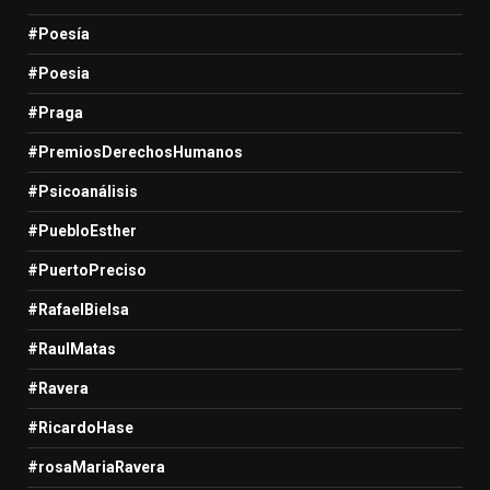
#Poesía
#Poesia
#Praga
#PremiosDerechosHumanos
#Psicoanálisis
#PuebloEsther
#PuertoPreciso
#RafaelBielsa
#RaulMatas
#Ravera
#RicardoHase
#rosaMariaRavera