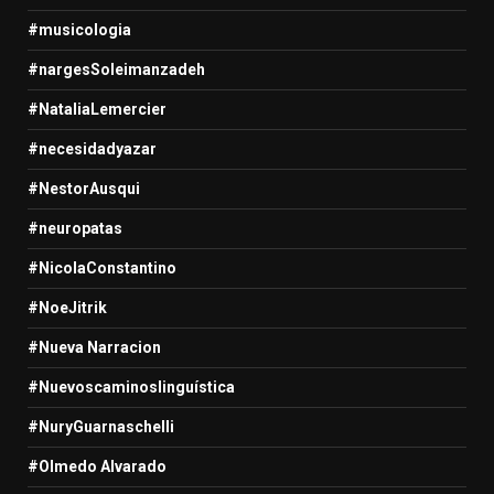
#musicologia
#nargesSoleimanzadeh
#NataliaLemercier
#necesidadyazar
#NestorAusqui
#neuropatas
#NicolaConstantino
#NoeJitrik
#Nueva Narracion
#Nuevoscaminoslinguística
#NuryGuarnaschelli
#Olmedo Alvarado