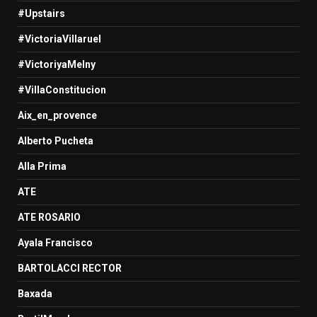
#Upstairs
#VictoriaVillaruel
#VictoriyaMelny
#VillaConstitucion
Aix_en_provence
Alberto Pucheta
Alla Prima
ATE
ATE ROSARIO
Ayala Francisco
BARTOLACCI RECTOR
Baxada