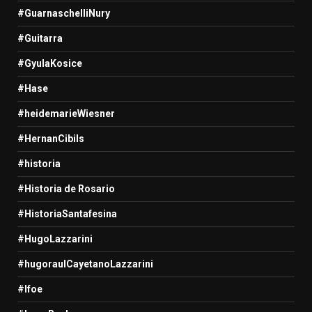
#GuarnaschelliNury
#Guitarra
#GyulaKosice
#Hase
#heidemarieWiesner
#HernanCibils
#historia
#Historia de Rosario
#HistoriaSantafesina
#HugoLazzarini
#hugoraulCayetanoLazzarini
#Ifoe