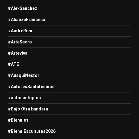
#AlexSanchez
#AlianzaFrancesa
#AndreRieu
#ArteSacro
#Arteviva
#ATE
#AusquiNestor
#AutoresSantafesinos
#autosantiguos
#Bajo Otra bandera
#Bienales
#BienalEsculturas2026