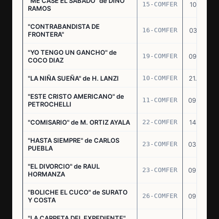
"ME CASE EL SABADO" de DINO
15-COMFER
10.10.74
RAMOS
"CONTRABANDISTA DE
16-COMFER
03.12.74
FRONTERA"
"YO TENGO UN GANCHO" de
19-COMFER
09.01.75
COCO DIAZ
"LA NIÑA SUEÑA" de H. LANZI
10-COMFER
21.03.75
"ESTE CRISTO AMERICANO" de
11-COMFER
09.04.75
PETROCHELLI
"COMISARIO" de M. ORTIZ AYALA
22-COMFER
14.07.75
"HASTA SIEMPRE" de CARLOS
23-COMFER
03.09.75
PUEBLA
"EL DIVORCIO" de RAUL
23-COMFER
09.09.75
HORMANZA
"BOLICHE EL CUCO" de SURATO
26-COMFER
09.09.75
Y COSTA
"LA CARPETA DEL EXPEDIENTE"