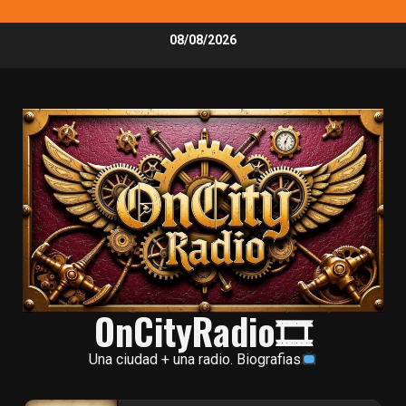
Skip
08/08/2026
to
content
OnCityRadio🎞
Una ciudad + una radio. Biografias