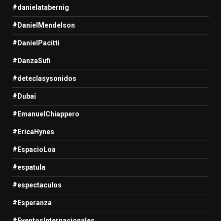
#danielatabernig
#DanielMendelson
#DanielPacitti
#DanzaSufi
#deteclasysonidos
#Dubai
#EmanuelChiappero
#EricaHynes
#EspacioLoa
#espatula
#espectaculos
#Esperanza
#EventosInternacionales