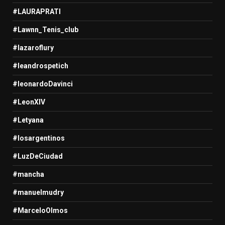
#LAURAPRATI
#Lawnn_Tenis_club
#lazaroflury
#leandrospetich
#leonardoDavinci
#LeonXIV
#Letyana
#losargentinos
#LuzDeCiudad
#mancha
#manuelmudry
#MarceloOlmos