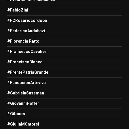
#FabioZini
#FCRosariocordoba
#FedericoAndahazi
#Florencia Ratto
#FrancescoCavalieri
#FranciscoBlanco
#FrentePatriaGrande
#FundacionArteviva
#GabrielaSussman
#GiovanniHoffer
#Gitanos
#GiuliaMOntorsi