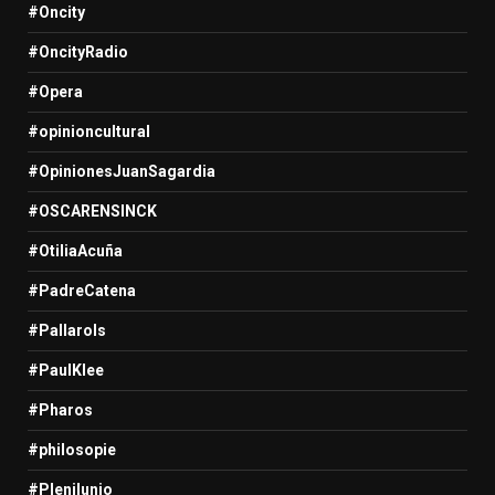
#Oncity
#OncityRadio
#Opera
#opinioncultural
#OpinionesJuanSagardia
#OSCARENSINCK
#OtiliaAcuña
#PadreCatena
#Pallarols
#PaulKlee
#Pharos
#philosopie
#Plenilunio