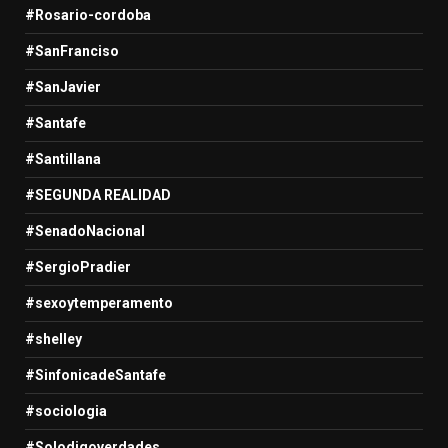
#Rosario-cordoba
#SanFranciso
#SanJavier
#Santafe
#Santillana
#SEGUNDA REALIDAD
#SenadoNacional
#SergioPradier
#sexoytemperamento
#shelley
#SinfonicadeSantafe
#sociologia
#Solodigoverdades