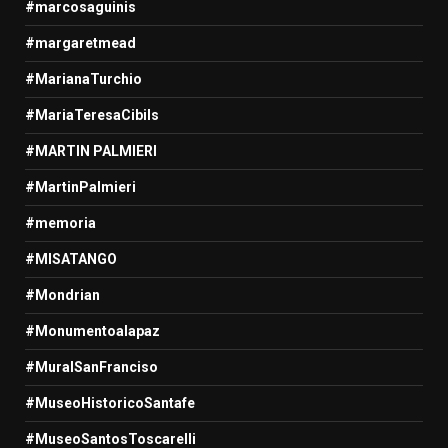
#marcosaguinis
#margaretmead
#MarianaTurchio
#MariaTeresaCibils
#MARTIN PALMIERI
#MartinPalmieri
#memoria
#MISATANGO
#Mondrian
#Monumentoalapaz
#MuralSanFranciso
#MuseoHistoricoSantafe
#MuseoSantosToscarelli