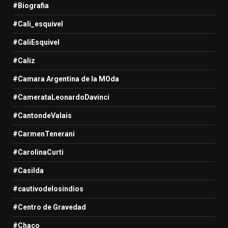
#Biografia
#Cali_esquivel
#CaliEsquivel
#Caliz
#Camara Argentina de la MOda
#CamerataLeonardoDavinci
#CantondeValais
#CarmenTenerani
#CarolinaCurti
#Casilda
#cautivodelosindios
#Centro de Gravedad
#Chaco