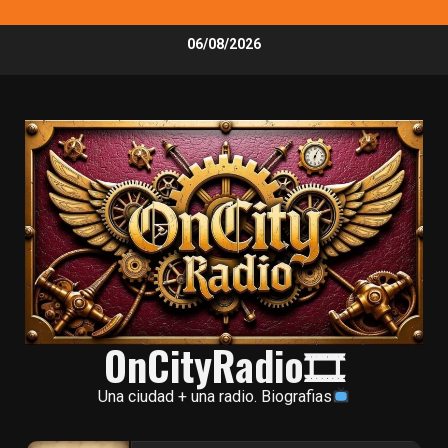
Skip
06/08/2026
to
content
OnCityRadio🎞
Una ciudad + una radio. Biografias