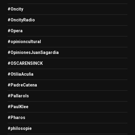
#Oncity
#OncityRadio
#Opera
#opinioncultural
#OpinionesJuanSagardia
#OSCARENSINCK
#OtiliaAcuña
#PadreCatena
#Pallarols
#PaulKlee
#Pharos
#philosopie