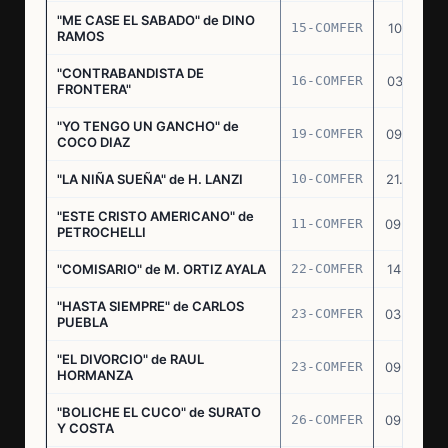
"ME CASE EL SABADO" de DINO
15-COMFER
10.10.74
RAMOS
"CONTRABANDISTA DE
16-COMFER
03.12.74
FRONTERA"
"YO TENGO UN GANCHO" de
19-COMFER
09.01.75
COCO DIAZ
"LA NIÑA SUEÑA" de H. LANZI
10-COMFER
21.03.75
"ESTE CRISTO AMERICANO" de
11-COMFER
09.04.75
PETROCHELLI
"COMISARIO" de M. ORTIZ AYALA
22-COMFER
14.07.75
"HASTA SIEMPRE" de CARLOS
23-COMFER
03.09.75
PUEBLA
"EL DIVORCIO" de RAUL
23-COMFER
09.09.75
HORMANZA
"BOLICHE EL CUCO" de SURATO
26-COMFER
09.09.75
Y COSTA