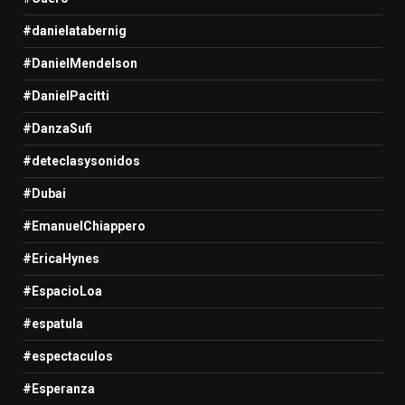
#danielatabernig
#DanielMendelson
#DanielPacitti
#DanzaSufi
#deteclasysonidos
#Dubai
#EmanuelChiappero
#EricaHynes
#EspacioLoa
#espatula
#espectaculos
#Esperanza