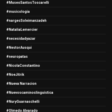
#MuseoSantosToscarelli
#musicologia
#nargesSoleimanzadeh
#NataliaLemercier
#necesidadyazar
#NestorAusqui
#neuropatas
#NicolaConstantino
#NoeJitrik
#Nueva Narracion
#Nuevoscaminoslinguística
#NuryGuarnaschelli
#Olmedo Alvarado