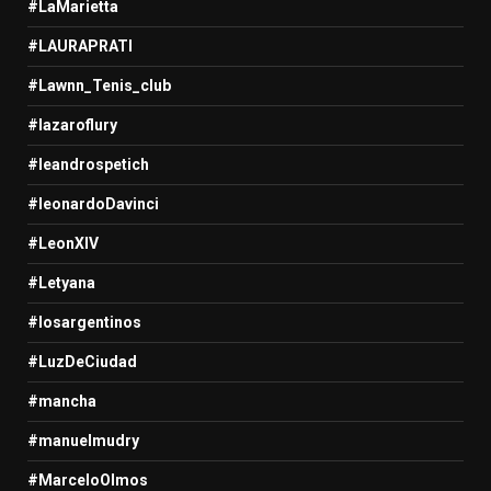
#LaMarietta
#LAURAPRATI
#Lawnn_Tenis_club
#lazaroflury
#leandrospetich
#leonardoDavinci
#LeonXIV
#Letyana
#losargentinos
#LuzDeCiudad
#mancha
#manuelmudry
#MarceloOlmos