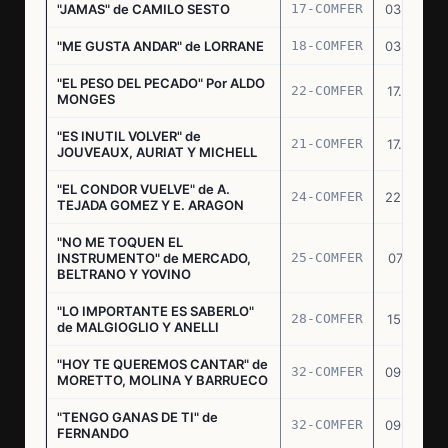
"JAMAS" de CAMILO SESTO
17-COMFER
03.06.76
"ME GUSTA ANDAR" de LORRANE
18-COMFER
03.06.76
"EL PESO DEL PECADO" Por ALDO
22-COMFER
17.06.76
MONGES
"ES INUTIL VOLVER" de
21-COMFER
17.06.76
JOUVEAUX, AURIAT Y MICHELL
"EL CONDOR VUELVE" de A.
24-COMFER
22.06.76
TEJADA GOMEZ Y E. ARAGON
"NO ME TOQUEN EL
INSTRUMENTO" de MERCADO,
25-COMFER
07.07.76
BELTRANO Y YOVINO
"LO IMPORTANTE ES SABERLO"
28-COMFER
15.07.76
de MALGIOGLIO Y ANELLI
"HOY TE QUEREMOS CANTAR" de
32-COMFER
09.09.76
MORETTO, MOLINA Y BARRUECO
"TENGO GANAS DE TI" de
32-COMFER
09.09.76
FERNANDO