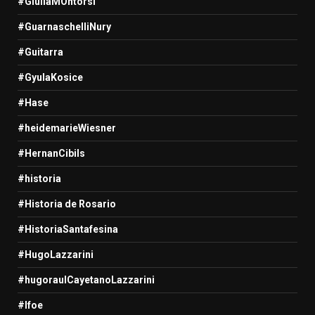
#GiuliaMOntorsi
#GuarnaschelliNury
#Guitarra
#GyulaKosice
#Hase
#heidemarieWiesner
#HernanCibils
#historia
#Historia de Rosario
#HistoriaSantafesina
#HugoLazzarini
#hugoraulCayetanoLazzarini
#Ifoe