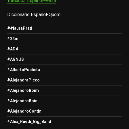
Traductor Español-Wichi
Diccionario Español-Quom
##lauraPrati
#24m
#AD4
#AGNUS
#AlbertoPucheta
#AlejandraPicco
#AlejandroBoim
#AlejandroBoin
#AlejandroContini
#Alex_Ruedi_Big_Band