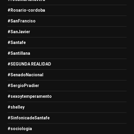
#Rosario-cordoba
#SanFranciso
#SanJavier
#Santafe
#Santillana
#SEGUNDA REALIDAD
#SenadoNacional
#SergioPradier
#sexoytemperamento
#shelley
#SinfonicadeSantafe
#sociologia