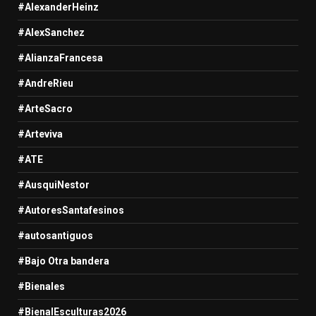
#AlexanderHeinz
#AlexSanchez
#AlianzaFrancesa
#AndreRieu
#ArteSacro
#Arteviva
#ATE
#AusquiNestor
#AutoresSantafesinos
#autosantiguos
#Bajo Otra bandera
#Bienales
#BienalEsculturas2026