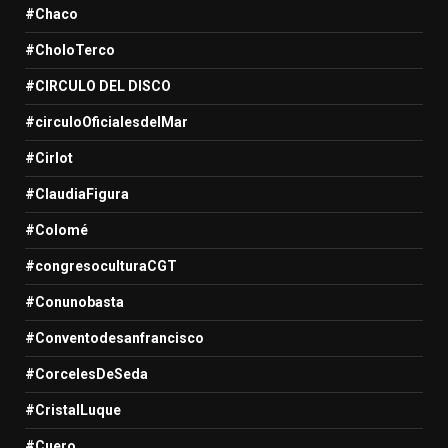
#Chaco
#CholoTerco
#CIRCULO DEL DISCO
#circuloOficialesdelMar
#Cirlot
#ClaudiaFigura
#Colomé
#congresoculturaCGT
#Conunobasta
#Conventodesanfrancisco
#CorcelesDeSeda
#CristalLuque
#Cuero