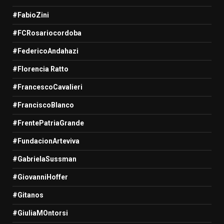
#FabioZini
#FCRosariocordoba
#FedericoAndahazi
#Florencia Ratto
#FrancescoCavalieri
#FranciscoBlanco
#FrentePatriaGrande
#FundacionArteviva
#GabrielaSussman
#GiovanniHoffer
#Gitanos
#GiuliaMOntorsi