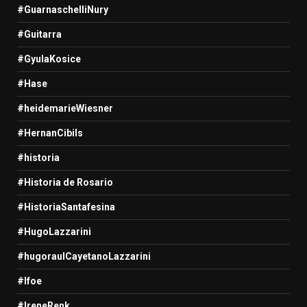
#GuarnaschelliNury
#Guitarra
#GyulaKosice
#Hase
#heidemarieWiesner
#HernanCibils
#historia
#Historia de Rosario
#HistoriaSantafesina
#HugoLazzarini
#hugoraulCayetanoLazzarini
#Ifoe
#IreneRenk