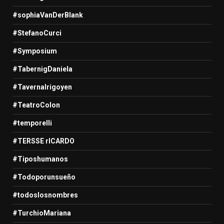
#sophiaVanDerBlank
#StefanoCurci
#Symposium
#TabernigDaniela
#TavernaIrigoyen
#TeatroColon
#temporelli
#TERSSE rICARDO
#Tiposhumanos
#Todoporunsueño
#todoslosnombres
#TurchioMariana