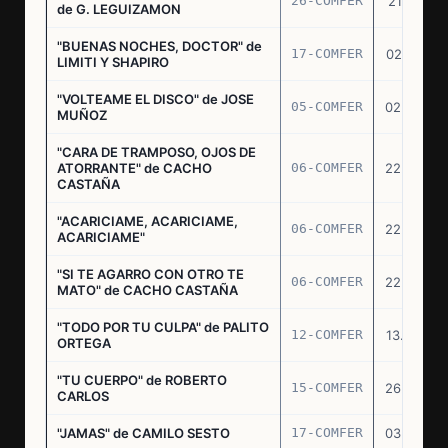
26-COMFER
21.10.75
de G. LEGUIZAMON
"BUENAS NOCHES, DOCTOR" de
17-COMFER
02.01.76
LIMITI Y SHAPIRO
"VOLTEAME EL DISCO" de JOSE
05-COMFER
02.02.76
MUÑOZ
"CARA DE TRAMPOSO, OJOS DE
ATORRANTE" de CACHO
06-COMFER
22.04.76
CASTAÑA
"ACARICIAME, ACARICIAME,
06-COMFER
22.04.76
ACARICIAME"
"SI TE AGARRO CON OTRO TE
06-COMFER
22.04.76
MATO" de CACHO CASTAÑA
"TODO POR TU CULPA" de PALITO
12-COMFER
13.05.76
ORTEGA
"TU CUERPO" de ROBERTO
15-COMFER
26.05.76
CARLOS
"JAMAS" de CAMILO SESTO
17-COMFER
03.06.76