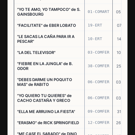
"YO TE AMO, YO TAMPOCO" de S.
01-COMART
05.02.70
GAINSBOURG
"FACILITATE" de EBER LOBATO
19-ERT
07.10.70
"LE SACAS LA CAÑA PARA IR A
10-ERT
14.07.71
PESCAR"
"LA DEL TELEVISOR"
03-COMFER
10.01.73
"FIEBRE EN LA JUNGLA" de B.
38-COMFER
25.10.73
ODOR
"DEBES DARME UN POQUITO
06-COMFER
03.05.74
MAS" de RABITO
"YO QUIERO TU QUIERES" de
06-COMFER
03.05.74
CACHO CASTAÑA Y GRECO
"ELLA ME ARRUINO LA FIESTA"
09-COMFER
31.07.74
"ERASMO" de RICK SPRINGFIELD
12-COMFER
26.09.74
"ME CASE EL SABADO" de DINO