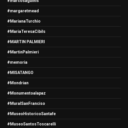
#marcosaguinis
#margaretmead
#MarianaTurchio
#MariaTeresaCibils
#MARTIN PALMIERI
#MartinPalmieri
#memoria
#MISATANGO
#Mondrian
#Monumentoalapaz
#MuralSanFranciso
#MuseoHistoricoSantafe
#MuseoSantosToscarelli