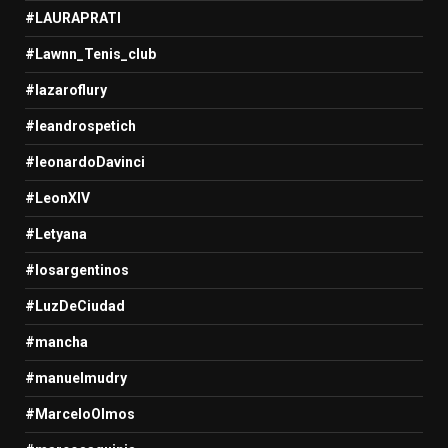
#LAURAPRATI
#Lawnn_Tenis_club
#lazaroflury
#leandrospetich
#leonardoDavinci
#LeonXIV
#Letyana
#losargentinos
#LuzDeCiudad
#mancha
#manuelmudry
#MarceloOlmos