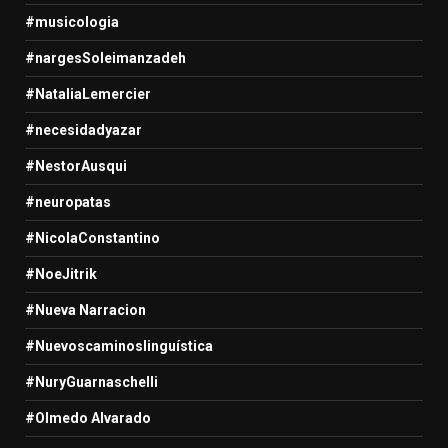
#musicologia
#nargesSoleimanzadeh
#NataliaLemercier
#necesidadyazar
#NestorAusqui
#neuropatas
#NicolaConstantino
#NoeJitrik
#Nueva Narracion
#Nuevoscaminoslinguística
#NuryGuarnaschelli
#Olmedo Alvarado