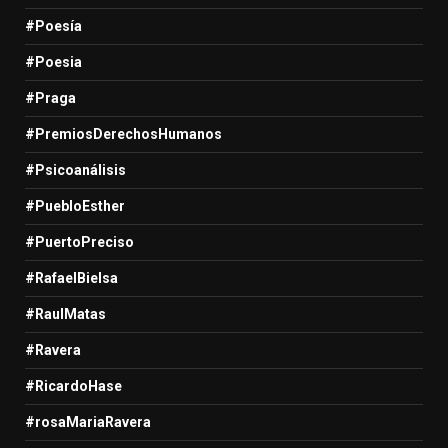
#Poesía
#Poesia
#Praga
#PremiosDerechosHumanos
#Psicoanálisis
#PuebloEsther
#PuertoPreciso
#RafaelBielsa
#RaulMatas
#Ravera
#RicardoHase
#rosaMariaRavera