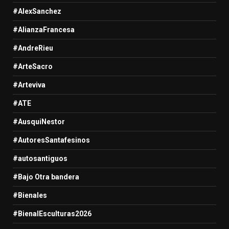
#AlexSanchez
#AlianzaFrancesa
#AndreRieu
#ArteSacro
#Arteviva
#ATE
#AusquiNestor
#AutoresSantafesinos
#autosantiguos
#Bajo Otra bandera
#Bienales
#BienalEsculturas2026