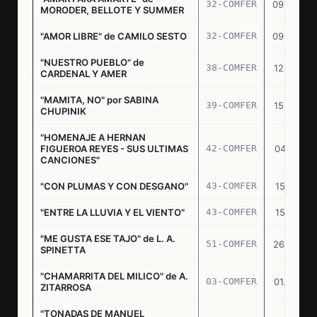
32-COMFER
09.09.76
MORODER, BELLOTE Y SUMMER
"AMOR LIBRE" de CAMILO SESTO
32-COMFER
09.09.76
"NUESTRO PUEBLO" de
38-COMFER
12.10.76
CARDENAL Y AMER
"MAMITA, NO" por SABINA
39-COMFER
15.10.76
CHUPINIK
"HOMENAJE A HERNAN
FIGUEROA REYES - SUS ULTIMAS
42-COMFER
04.11.76
CANCIONES"
"CON PLUMAS Y CON DESGANO"
43-COMFER
15.11.76
"ENTRE LA LLUVIA Y EL VIENTO"
43-COMFER
15.11.76
"ME GUSTA ESE TAJO" de L. A.
51-COMFER
26.12.76
SPINETTA
"CHAMARRITA DEL MILICO" de A.
03-COMFER
01.02.77
ZITARROSA
"TONADAS DE MANUEL