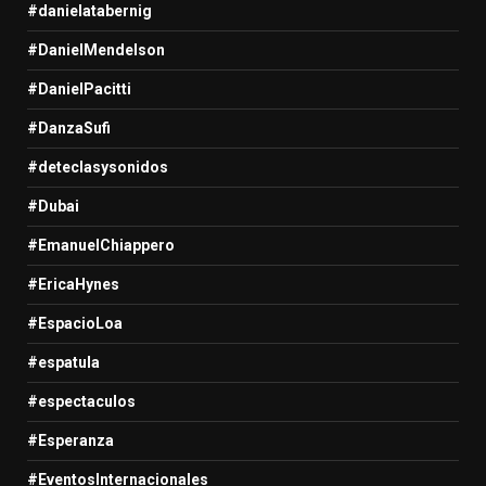
#danielatabernig
#DanielMendelson
#DanielPacitti
#DanzaSufi
#deteclasysonidos
#Dubai
#EmanuelChiappero
#EricaHynes
#EspacioLoa
#espatula
#espectaculos
#Esperanza
#EventosInternacionales