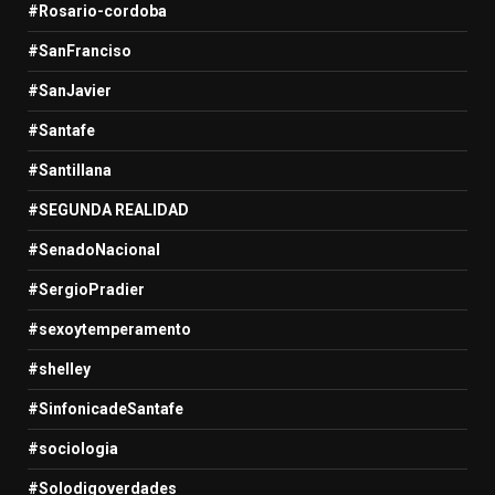
#Rosario-cordoba
#SanFranciso
#SanJavier
#Santafe
#Santillana
#SEGUNDA REALIDAD
#SenadoNacional
#SergioPradier
#sexoytemperamento
#shelley
#SinfonicadeSantafe
#sociologia
#Solodigoverdades