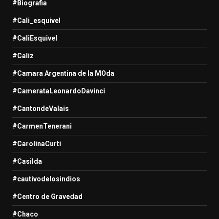
#Biografia
#Cali_esquivel
#CaliEsquivel
#Caliz
#Camara Argentina de la MOda
#CamerataLeonardoDavinci
#CantondeValais
#CarmenTenerani
#CarolinaCurti
#Casilda
#cautivodelosindios
#Centro de Gravedad
#Chaco