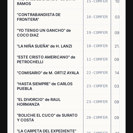
15-COMFER
10.10.74
RAMOS
"CONTRABANDISTA DE
16-COMFER
03.12.74
FRONTERA"
"YO TENGO UN GANCHO" de
19-COMFER
09.01.75
COCO DIAZ
"LA NIÑA SUEÑA" de H. LANZI
10-COMFER
21.03.75
"ESTE CRISTO AMERICANO" de
11-COMFER
09.04.75
PETROCHELLI
"COMISARIO" de M. ORTIZ AYALA
22-COMFER
14.07.75
"HASTA SIEMPRE" de CARLOS
23-COMFER
03.09.75
PUEBLA
"EL DIVORCIO" de RAUL
23-COMFER
09.09.75
HORMANZA
"BOLICHE EL CUCO" de SURATO
26-COMFER
09.09.75
Y COSTA
"LA CARPETA DEL EXPEDIENTE"