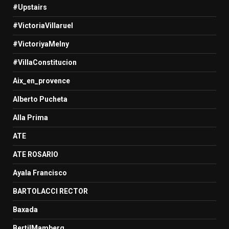
#Upstairs
#VictoriaVillaruel
#VictoriyaMelny
#VillaConstitucion
Aix_en_provence
Alberto Pucheta
Alla Prima
ATE
ATE ROSARIO
Ayala Francisco
BARTOLACCI RECTOR
Baxada
BertilMamberg