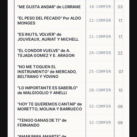
"ME GUSTA ANDAR" de LORRANE
18-COMFER
03.06.76
"EL PESO DEL PECADO" Por ALDO
22-COMFER
17.06.76
MONGES
"ES INUTIL VOLVER" de
21-COMFER
17.06.76
JOUVEAUX, AURIAT Y MICHELL
"EL CONDOR VUELVE" de A.
24-COMFER
22.06.76
TEJADA GOMEZ Y E. ARAGON
"NO ME TOQUEN EL
INSTRUMENTO" de MERCADO,
25-COMFER
07.07.76
BELTRANO Y YOVINO
"LO IMPORTANTE ES SABERLO"
28-COMFER
15.07.76
de MALGIOGLIO Y ANELLI
"HOY TE QUEREMOS CANTAR" de
32-COMFER
09.09.76
MORETTO, MOLINA Y BARRUECO
"TENGO GANAS DE TI" de
32-COMFER
09.09.76
FERNANDO
"AMAR PARA AMARTE" de