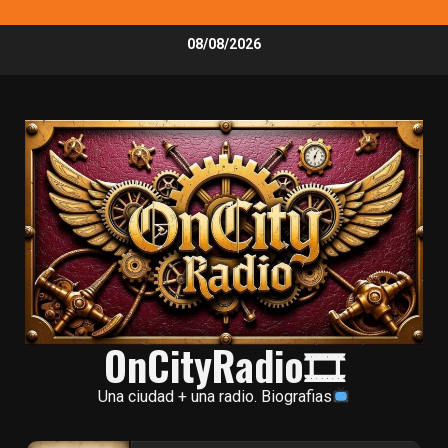
Skip
08/08/2026
to
content
OnCityRadio🎞
Una ciudad + una radio. Biografias