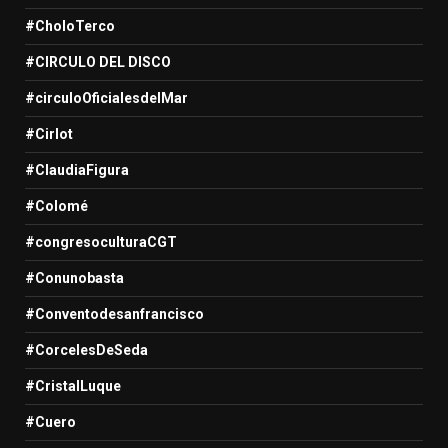
#CholoTerco
#CIRCULO DEL DISCO
#circuloOficialesdelMar
#Cirlot
#ClaudiaFigura
#Colomé
#congresoculturaCGT
#Conunobasta
#Conventodesanfrancisco
#CorcelesDeSeda
#CristalLuque
#Cuero