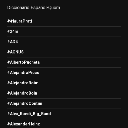
Diccionario Español-Quom
##lauraPrati
#24m
#AD4
#AGNUS
#AlbertoPucheta
#AlejandraPicco
#AlejandroBoim
#AlejandroBoin
#AlejandroContini
#Alex_Ruedi_Big_Band
#AlexanderHeinz