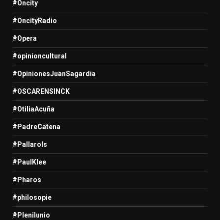
#Oncity
#OncityRadio
#Opera
#opinioncultural
#OpinionesJuanSagardia
#OSCARENSINCK
#OtiliaAcuña
#PadreCatena
#Pallarols
#PaulKlee
#Pharos
#philosopie
#Plenilunio