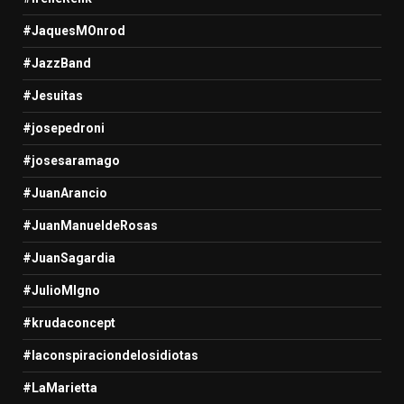
#JaquesMOnrod
#JazzBand
#Jesuitas
#josepedroni
#josesaramago
#JuanArancio
#JuanManueldeRosas
#JuanSagardia
#JulioMIgno
#krudaconcept
#laconspiraciondelosidiotas
#LaMarietta