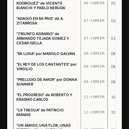
RODRIGUEZ" de VICENTE
06-COMFER
25.02.77
BIANCHI Y PABLO NERUDA
"ADAGIO EN MI PAIS" de A.
07-COMFER
03.03.77
ZITARROSA
"TRIUNFO AGRARIO" de
ARMANDO TEJADA GOMEZ Y
07-COMFER
03.03.77
CESAR ISELLA
"MI LUNA" por MANOLO GALVAN
09-COMFER
08.03.77
"EL REY DE LOS CANTANTES" por
09-COMFER
08.03.77
VIRGILIO
"PRELUDIO DE AMOR" por DONNA
09-COMFER
08.03.77
SUMMER
"EL PROGRESO" de ROBERTO Y
12-COMFER
10.03.77
ERASMO CARLOS
"LA TREGUA" de PATRICIO
12-COMFER
10.03.77
MANNS
"UN AMIGO, UNA FLOR, UNAS