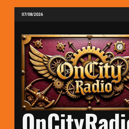
Skip
07/08/2026
to
content
OnCityRadi