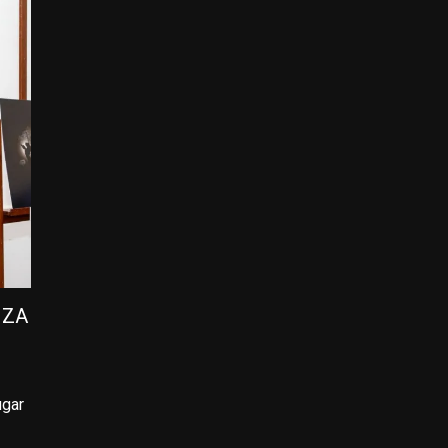
NZA
ugar