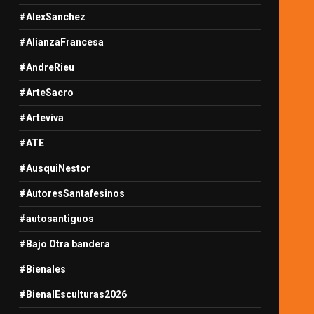
#AlexSanchez
#AlianzaFrancesa
#AndreRieu
#ArteSacro
#Arteviva
#ATE
#AusquiNestor
#AutoresSantafesinos
#autosantiguos
#Bajo Otra bandera
#Bienales
#BienalEsculturas2026