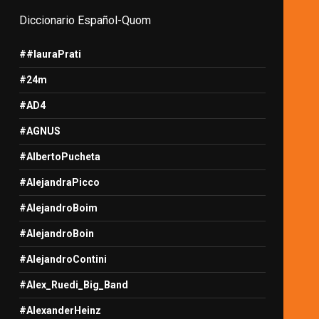
Diccionario Español-Quom
##lauraPrati
#24m
#AD4
#AGNUS
#AlbertoPucheta
#AlejandraPicco
#AlejandroBoim
#AlejandroBoin
#AlejandroContini
#Alex_Ruedi_Big_Band
#AlexanderHeinz