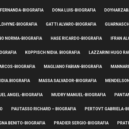
 FERNANDA-BIOGRAFIA
DONA LUIS-BIOGRAFIA
DOYHARZABA
LDHYNE-BIOGRAFIA
GATTI ALVARO-BIOGRAFIA
GUARNASCHE
NO NORMA-BIOGRAFIA
HASE RICARDO-BIOGRAFIA
IFRAN AL
IOGRAFIA
KOPPISCH NIDIA. BIOGRAFIA
LAZZARINI HUGO RA
ARCOS-BIOGRAFIA
MAGLIANO FABIAN-BIOGRAFIA
MANNARI
IDIA.BIOGRAFIA
MASSA SALVADOR-BIOGRAFIA
MENDELSON 
UEL ANGEL-BIOGRAFIA
MUDRY MANUEL-BIOGRAFIA
PANTAN
TO
PAUTASSO RICHARD – BIOGRAFIA
PERTOVT GABRIELA-B
NA BENITO-BIOGRAFIA
PRADIER SERGIO-BIOGRAFIA
PRATI