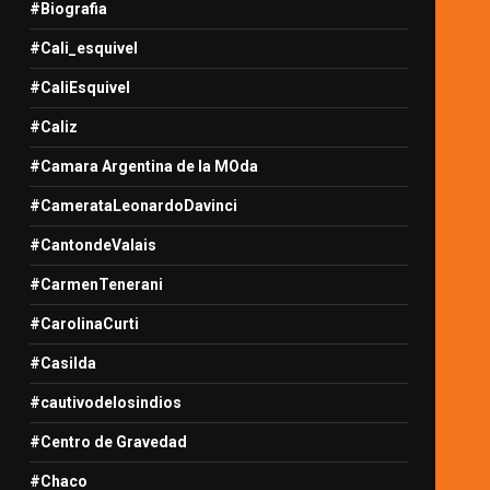
#Biografia
#Cali_esquivel
#CaliEsquivel
#Caliz
#Camara Argentina de la MOda
#CamerataLeonardoDavinci
#CantondeValais
#CarmenTenerani
#CarolinaCurti
#Casilda
#cautivodelosindios
#Centro de Gravedad
#Chaco