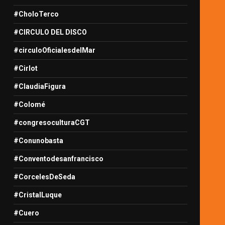
#CholoTerco
#CIRCULO DEL DISCO
#circuloOficialesdelMar
#Cirlot
#ClaudiaFigura
#Colomé
#congresoculturaCGT
#Conunobasta
#Conventodesanfrancisco
#CorcelesDeSeda
#CristalLuque
#Cuero