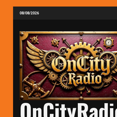
Skip
08/08/2026
to
content
OnCityRadi