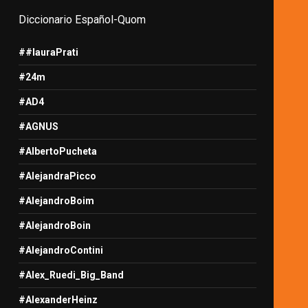
Diccionario Español-Quom
##lauraPrati
#24m
#AD4
#AGNUS
#AlbertoPucheta
#AlejandraPicco
#AlejandroBoim
#AlejandroBoin
#AlejandroContini
#Alex_Ruedi_Big_Band
#AlexanderHeinz