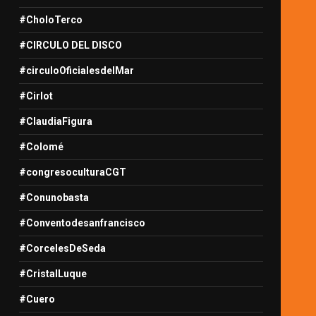
#CholoTerco
#CIRCULO DEL DISCO
#circuloOficialesdelMar
#Cirlot
#ClaudiaFigura
#Colomé
#congresoculturaCGT
#Conunobasta
#Conventodesanfrancisco
#CorcelesDeSeda
#CristalLuque
#Cuero