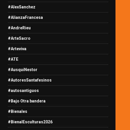
#AlexSanchez
#AlianzaFrancesa
#AndreRieu
#ArteSacro
#Arteviva
#ATE
#AusquiNestor
#AutoresSantafesinos
#autosantiguos
#Bajo Otra bandera
#Bienales
#BienalEsculturas2026