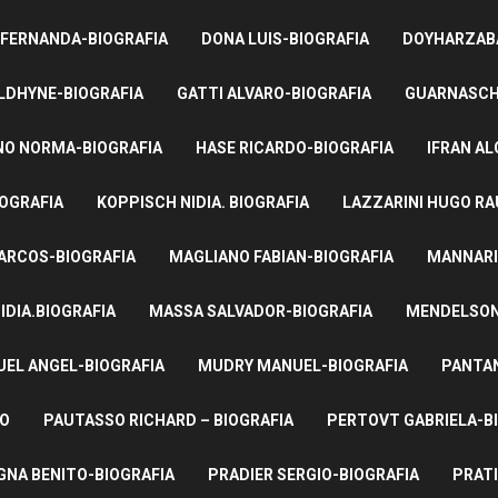
 FERNANDA-BIOGRAFIA
DONA LUIS-BIOGRAFIA
DOYHARZABA
LDHYNE-BIOGRAFIA
GATTI ALVARO-BIOGRAFIA
GUARNASCHE
NO NORMA-BIOGRAFIA
HASE RICARDO-BIOGRAFIA
IFRAN AL
IOGRAFIA
KOPPISCH NIDIA. BIOGRAFIA
LAZZARINI HUGO RA
ARCOS-BIOGRAFIA
MAGLIANO FABIAN-BIOGRAFIA
MANNARI
IDIA.BIOGRAFIA
MASSA SALVADOR-BIOGRAFIA
MENDELSON 
UEL ANGEL-BIOGRAFIA
MUDRY MANUEL-BIOGRAFIA
PANTAN
TO
PAUTASSO RICHARD – BIOGRAFIA
PERTOVT GABRIELA-B
NA BENITO-BIOGRAFIA
PRADIER SERGIO-BIOGRAFIA
PRATI