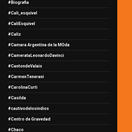
#Biografia
#Cali_esquivel
#CaliEsquivel
#Caliz
#Camara Argentina de la MOda
#CamerataLeonardoDavinci
#CantondeValais
#CarmenTenerani
#CarolinaCurti
#Casilda
#cautivodelosindios
#Centro de Gravedad
#Chaco