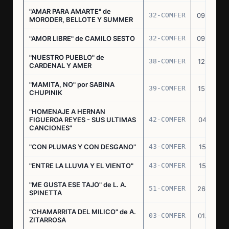
"AMAR PARA AMARTE" de
32-COMFER
09.09.76
MORODER, BELLOTE Y SUMMER
"AMOR LIBRE" de CAMILO SESTO
32-COMFER
09.09.76
"NUESTRO PUEBLO" de
38-COMFER
12.10.76
CARDENAL Y AMER
"MAMITA, NO" por SABINA
39-COMFER
15.10.76
CHUPINIK
"HOMENAJE A HERNAN
FIGUEROA REYES - SUS ULTIMAS
42-COMFER
04.11.76
CANCIONES"
"CON PLUMAS Y CON DESGANO"
43-COMFER
15.11.76
"ENTRE LA LLUVIA Y EL VIENTO"
43-COMFER
15.11.76
"ME GUSTA ESE TAJO" de L. A.
51-COMFER
26.12.76
SPINETTA
"CHAMARRITA DEL MILICO" de A.
03-COMFER
01.02.77
ZITARROSA