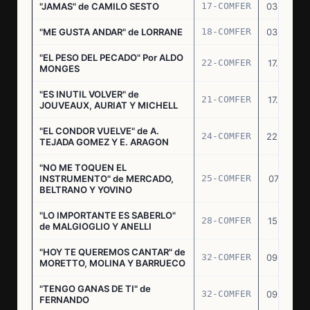
"JAMAS" de CAMILO SESTO
17-COMFER
03.06.76
"ME GUSTA ANDAR" de LORRANE
18-COMFER
03.06.76
"EL PESO DEL PECADO" Por ALDO
22-COMFER
17.06.76
MONGES
"ES INUTIL VOLVER" de
21-COMFER
17.06.76
JOUVEAUX, AURIAT Y MICHELL
"EL CONDOR VUELVE" de A.
24-COMFER
22.06.76
TEJADA GOMEZ Y E. ARAGON
"NO ME TOQUEN EL
INSTRUMENTO" de MERCADO,
25-COMFER
07.07.76
BELTRANO Y YOVINO
"LO IMPORTANTE ES SABERLO"
28-COMFER
15.07.76
de MALGIOGLIO Y ANELLI
"HOY TE QUEREMOS CANTAR" de
32-COMFER
09.09.76
MORETTO, MOLINA Y BARRUECO
"TENGO GANAS DE TI" de
32-COMFER
09.09.76
FERNANDO