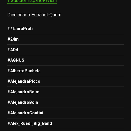
Traductor Español-Wichi
Diccionario Español-Quom
##lauraPrati
#24m
#AD4
#AGNUS
#AlbertoPucheta
#AlejandraPicco
#AlejandroBoim
#AlejandroBoin
#AlejandroContini
#Alex_Ruedi_Big_Band