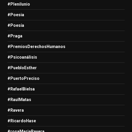
#Plenilunio
#Poesia
#Poesía
#Praga
#PremiosDerechosHumanos
#Psicoanálisis
#PuebloEsther
#PuertoPreciso
#RafaelBielsa
#RaulMatas
#Ravera
#RicardoHase
#rosaMariaRavera