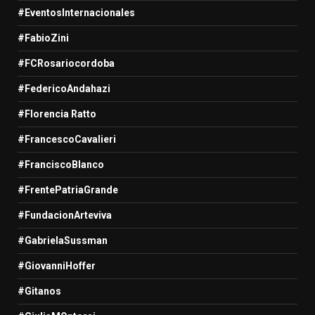
#EventosInternacionales
#FabioZini
#FCRosariocordoba
#FedericoAndahazi
#Florencia Ratto
#FrancescoCavalieri
#FranciscoBlanco
#FrentePatriaGrande
#FundacionArteviva
#GabrielaSussman
#GiovanniHoffer
#Gitanos