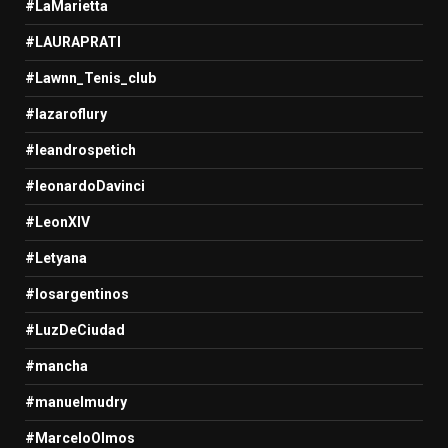
#LaMarietta
#LAURAPRATI
#Lawnn_Tenis_club
#lazaroflury
#leandrospetich
#leonardoDavinci
#LeonXIV
#Letyana
#losargentinos
#LuzDeCiudad
#mancha
#manuelmudry
#MarceloOlmos