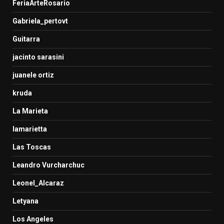
FeriaArteRosario
Gabriela_pertovt
Guitarra
jacinto sarasini
juanele ortiz
kruda
La Marieta
lamarietta
Las Toscas
Leandro Vurcharchuc
Leonel_Alcaraz
Letyana
Los Angeles