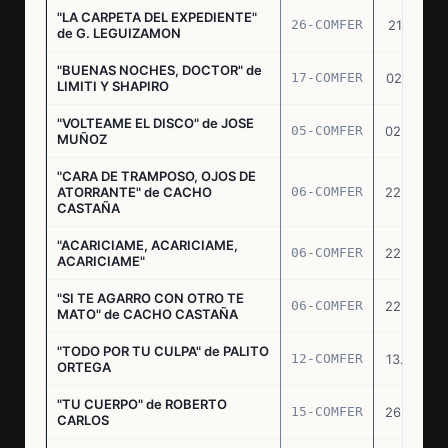
"LA CARPETA DEL EXPEDIENTE"
26-COMFER
21.10.75
de G. LEGUIZAMON
"BUENAS NOCHES, DOCTOR" de
17-COMFER
02.01.76
LIMITI Y SHAPIRO
"VOLTEAME EL DISCO" de JOSE
05-COMFER
02.02.76
MUÑOZ
"CARA DE TRAMPOSO, OJOS DE
ATORRANTE" de CACHO
06-COMFER
22.04.76
CASTAÑA
"ACARICIAME, ACARICIAME,
06-COMFER
22.04.76
ACARICIAME"
"SI TE AGARRO CON OTRO TE
06-COMFER
22.04.76
MATO" de CACHO CASTAÑA
"TODO POR TU CULPA" de PALITO
12-COMFER
13.05.76
ORTEGA
"TU CUERPO" de ROBERTO
15-COMFER
26.05.76
CARLOS