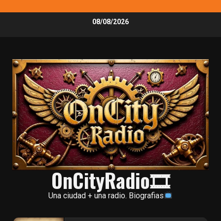
Skip
08/08/2026
to
content
OnCityRadio🎞
Una ciudad + una radio. Biografias