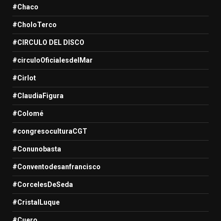
#Chaco
#CholoTerco
#CIRCULO DEL DISCO
#circuloOficialesdelMar
#Cirlot
#ClaudiaFigura
#Colomé
#congresoculturaCGT
#Conunobasta
#Conventodesanfrancisco
#CorcelesDeSeda
#CristalLuque
#Cuero