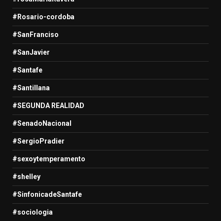
#Rosario-cordoba
#SanFranciso
#SanJavier
#Santafe
#Santillana
#SEGUNDA REALIDAD
#SenadoNacional
#SergioPradier
#sexoytemperamento
#shelley
#SinfonicadeSantafe
#sociologia