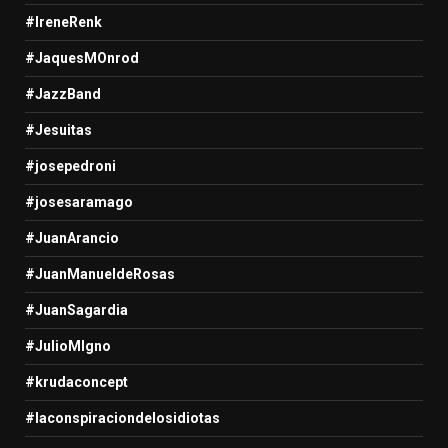
#IreneRenk
#JaquesMOnrod
#JazzBand
#Jesuitas
#josepedroni
#josesaramago
#JuanArancio
#JuanManueldeRosas
#JuanSagardia
#JulioMIgno
#krudaconcept
#laconspiraciondelosidiotas