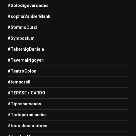
#Solodigoverdades
#sophiaVanDerBlank
#StefanoCurci
#Symposium
#TabernigDaniela
#TavernaIrigoyen
#TeatroColon
#temporelli
#TERSSE rICARDO
#Tiposhumanos
#Todoporunsueño
#todoslosnombres