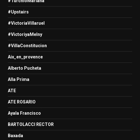
#TurchioMariana
#Upstairs
#VictoriaVillaruel
#VictoriyaMelny
#VillaConstitucion
Aix_en_provence
Alberto Pucheta
Alla Prima
ATE
ATE ROSARIO
Ayala Francisco
BARTOLACCI RECTOR
Baxada