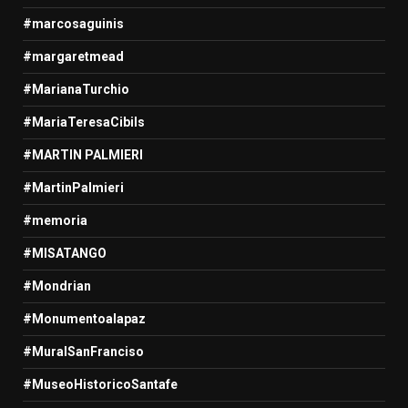
#marcosaguinis
#margaretmead
#MarianaTurchio
#MariaTeresaCibils
#MARTIN PALMIERI
#MartinPalmieri
#memoria
#MISATANGO
#Mondrian
#Monumentoalapaz
#MuralSanFranciso
#MuseoHistoricoSantafe