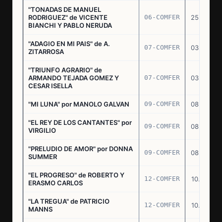
"TONADAS DE MANUEL
RODRIGUEZ" de VICENTE
06-COMFER
25.02.77
BIANCHI Y PABLO NERUDA
"ADAGIO EN MI PAIS" de A.
07-COMFER
03.03.77
ZITARROSA
"TRIUNFO AGRARIO" de
ARMANDO TEJADA GOMEZ Y
07-COMFER
03.03.77
CESAR ISELLA
"MI LUNA" por MANOLO GALVAN
09-COMFER
08.03.77
"EL REY DE LOS CANTANTES" por
09-COMFER
08.03.77
VIRGILIO
"PRELUDIO DE AMOR" por DONNA
09-COMFER
08.03.77
SUMMER
"EL PROGRESO" de ROBERTO Y
12-COMFER
10.03.77
ERASMO CARLOS
"LA TREGUA" de PATRICIO
12-COMFER
10.03.77
MANNS