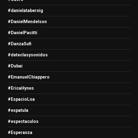
#danielatabernig
#DanielMendelson
#DanielPacitti
#DanzaSufi
#deteclasysonidos
#Dubai
#EmanuelChiappero
#EricaHynes
#EspacioLoa
#espatula
#espectaculos
#Esperanza