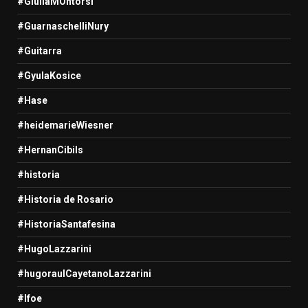
#GiuliaMOntorsi
#GuarnaschelliNury
#Guitarra
#GyulaKosice
#Hase
#heidemarieWiesner
#HernanCibils
#historia
#Historia de Rosario
#HistoriaSantafesina
#HugoLazzarini
#hugoraulCayetanoLazzarini
#Ifoe