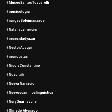
#MuseoSantosToscarelli
#musicologia
#nargesSoleimanzadeh
#NataliaLemercier
#necesidadyazar
#NestorAusqui
#neuropatas
#NicolaConstantino
#NoeJitrik
#Nueva Narracion
#Nuevoscaminoslinguística
#NuryGuarnaschelli
#Olmedo Alvarado