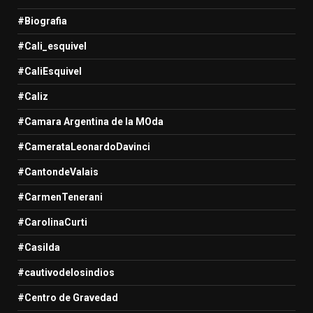
#Biografia
#Cali_esquivel
#CaliEsquivel
#Caliz
#Camara Argentina de la MOda
#CamerataLeonardoDavinci
#CantondeValais
#CarmenTenerani
#CarolinaCurti
#Casilda
#cautivodelosindios
#Centro de Gravedad