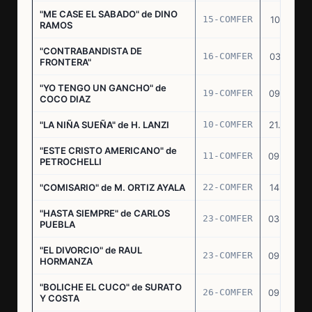
"ME CASE EL SABADO" de DINO
15-COMFER
10.10.74
RAMOS
"CONTRABANDISTA DE
16-COMFER
03.12.74
FRONTERA"
"YO TENGO UN GANCHO" de
19-COMFER
09.01.75
COCO DIAZ
"LA NIÑA SUEÑA" de H. LANZI
10-COMFER
21.03.75
"ESTE CRISTO AMERICANO" de
11-COMFER
09.04.75
PETROCHELLI
"COMISARIO" de M. ORTIZ AYALA
22-COMFER
14.07.75
"HASTA SIEMPRE" de CARLOS
23-COMFER
03.09.75
PUEBLA
"EL DIVORCIO" de RAUL
23-COMFER
09.09.75
HORMANZA
"BOLICHE EL CUCO" de SURATO
26-COMFER
09.09.75
Y COSTA