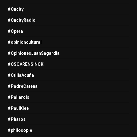
#Oncity
#OncityRadio
#Opera
#opinioncultural
#OpinionesJuanSagardia
#OSCARENSINCK
#OtiliaAcuña
#PadreCatena
#Pallarols
#PaulKlee
#Pharos
#philosopie