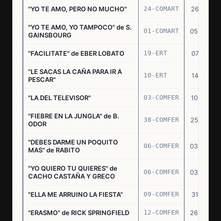
"YO TE AMO, PERO NO MUCHO"
24-COMART
26.11.69
"YO TE AMO, YO TAMPOCO" de S.
01-COMART
05.02.70
GAINSBOURG
"FACILITATE" de EBER LOBATO
19-ERT
07.10.70
"LE SACAS LA CAÑA PARA IR A
10-ERT
14.07.71
PESCAR"
"LA DEL TELEVISOR"
03-COMFER
10.01.73
"FIEBRE EN LA JUNGLA" de B.
38-COMFER
25.10.73
ODOR
"DEBES DARME UN POQUITO
06-COMFER
03.05.74
MAS" de RABITO
"YO QUIERO TU QUIERES" de
06-COMFER
03.05.74
CACHO CASTAÑA Y GRECO
"ELLA ME ARRUINO LA FIESTA"
09-COMFER
31.07.74
"ERASMO" de RICK SPRINGFIELD
12-COMFER
26.09.74