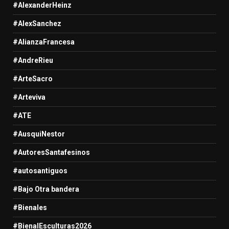
#AlexanderHeinz
#AlexSanchez
#AlianzaFrancesa
#AndreRieu
#ArteSacro
#Arteviva
#ATE
#AusquiNestor
#AutoresSantafesinos
#autosantiguos
#Bajo Otra bandera
#Bienales
#BienalEsculturas2026