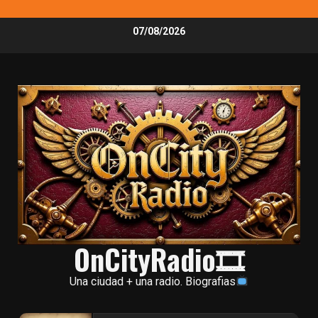
Skip
07/08/2026
to
content
OnCityRadio🎞
Una ciudad + una radio. Biografias