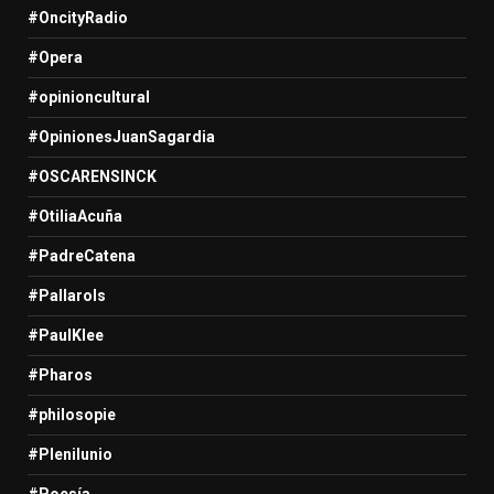
#OncityRadio
#Opera
#opinioncultural
#OpinionesJuanSagardia
#OSCARENSINCK
#OtiliaAcuña
#PadreCatena
#Pallarols
#PaulKlee
#Pharos
#philosopie
#Plenilunio
#Poesía