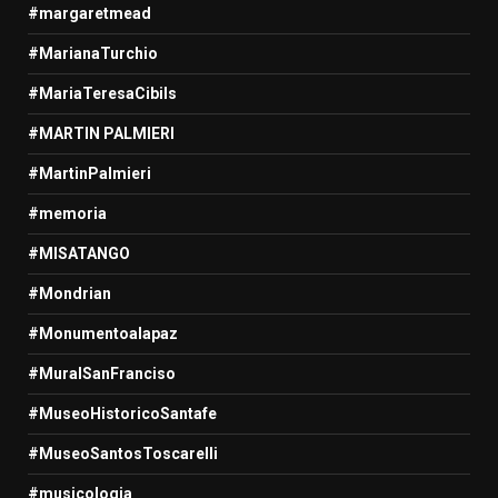
#margaretmead
#MarianaTurchio
#MariaTeresaCibils
#MARTIN PALMIERI
#MartinPalmieri
#memoria
#MISATANGO
#Mondrian
#Monumentoalapaz
#MuralSanFranciso
#MuseoHistoricoSantafe
#MuseoSantosToscarelli
#musicologia