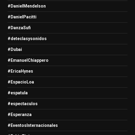
#DanielMendelson
#DanielPacitti
#DanzaSufi
#deteclasysonidos
#Dubai
#EmanuelChiappero
#EricaHynes
#EspacioLoa
#espatula
#espectaculos
#Esperanza
#EventosInternacionales