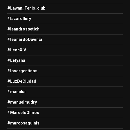
#Lawnn_Tenis_club
#lazaroflury
#leandrospetich
#leonardoDavinci
#LeonXIV
#Letyana
#losargentinos
#LuzDeCiudad
#mancha
#manuelmudry
#MarceloOlmos
#marcosaguinis