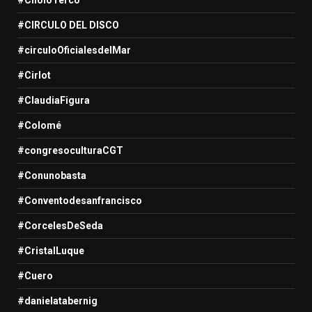
#CIRCULO DEL DISCO
#circuloOficialesdelMar
#Cirlot
#ClaudiaFigura
#Colomé
#congresoculturaCGT
#Conunobasta
#Conventodesanfrancisco
#CorcelesDeSeda
#CristalLuque
#Cuero
#danielatabernig