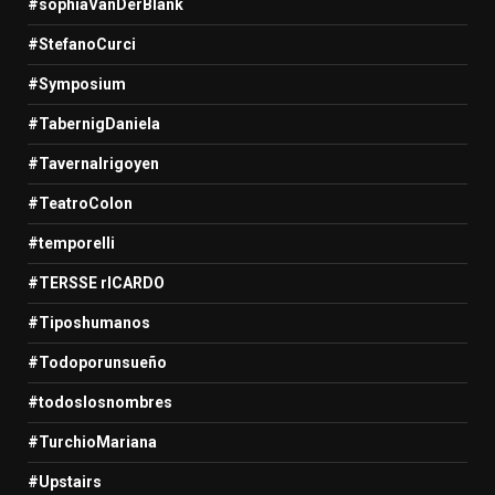
#sophiaVanDerBlank
#StefanoCurci
#Symposium
#TabernigDaniela
#TavernaIrigoyen
#TeatroColon
#temporelli
#TERSSE rICARDO
#Tiposhumanos
#Todoporunsueño
#todoslosnombres
#TurchioMariana
#Upstairs