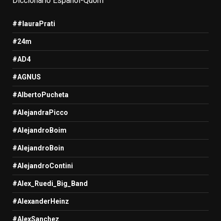
Diccionario Español-Quom
##lauraPrati
#24m
#AD4
#AGNUS
#AlbertoPucheta
#AlejandraPicco
#AlejandroBoim
#AlejandroBoin
#AlejandroContini
#Alex_Ruedi_Big_Band
#AlexanderHeinz
#AlexSanchez