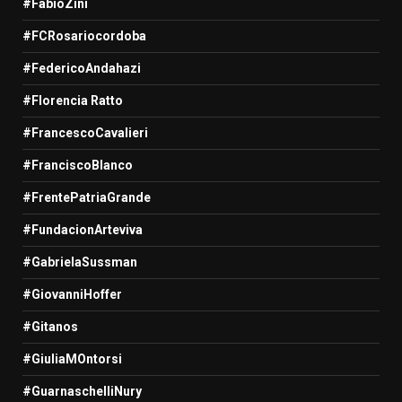
#FabioZini
#FCRosariocordoba
#FedericoAndahazi
#Florencia Ratto
#FrancescoCavalieri
#FranciscoBlanco
#FrentePatriaGrande
#FundacionArteviva
#GabrielaSussman
#GiovanniHoffer
#Gitanos
#GiuliaMOntorsi
#GuarnaschelliNury