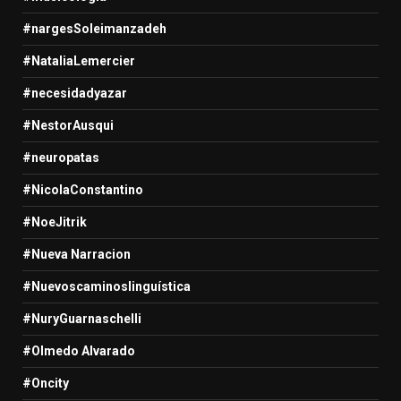
#nargesSoleimanzadeh
#NataliaLemercier
#necesidadyazar
#NestorAusqui
#neuropatas
#NicolaConstantino
#NoeJitrik
#Nueva Narracion
#Nuevoscaminoslinguística
#NuryGuarnaschelli
#Olmedo Alvarado
#Oncity