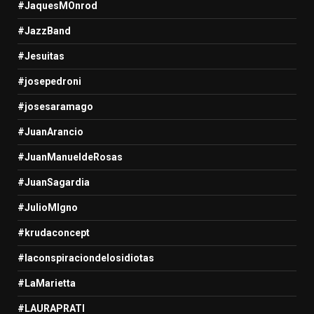
#JaquesMOnrod
#JazzBand
#Jesuitas
#josepedroni
#josesaramago
#JuanArancio
#JuanManueldeRosas
#JuanSagardia
#JulioMIgno
#krudaconcept
#laconspiraciondelosidiotas
#LaMarietta
#LAURAPRATI