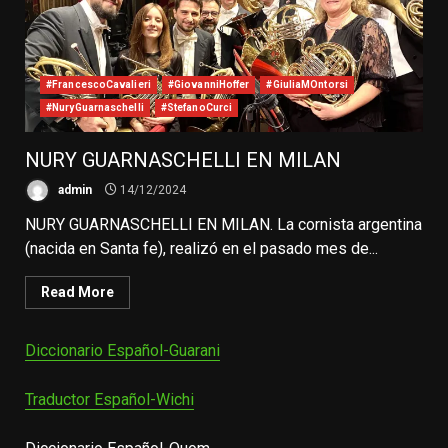
#FrancescoCavalieri
#GiovanniHoffer
#GiuliaMOntorsi
#NuryGuarnaschelli
#StefanoCurci
NURY GUARNASCHELLI EN MILAN
admin
14/12/2024
NURY GUARNASCHELLI EN MILAN. La cornista argentina
(nacida en Santa fe), realizó en el pasado mes de...
Read More
Diccionario Español-Guarani
Traductor Español-Wichi