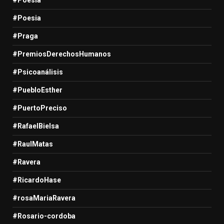
#Poesia
#Praga
#PremiosDerechosHumanos
#Psicoanálisis
#PuebloEsther
#PuertoPreciso
#RafaelBielsa
#RaulMatas
#Ravera
#RicardoHase
#rosaMariaRavera
#Rosario-cordoba