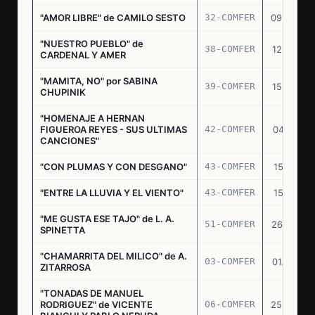
"AMOR LIBRE" de CAMILO SESTO
32-COMFER
09.09.76
"NUESTRO PUEBLO" de
38-COMFER
12.10.76
CARDENAL Y AMER
"MAMITA, NO" por SABINA
39-COMFER
15.10.76
CHUPINIK
"HOMENAJE A HERNAN
FIGUEROA REYES - SUS ULTIMAS
42-COMFER
04.11.76
CANCIONES"
"CON PLUMAS Y CON DESGANO"
43-COMFER
15.11.76
"ENTRE LA LLUVIA Y EL VIENTO"
43-COMFER
15.11.76
"ME GUSTA ESE TAJO" de L. A.
51-COMFER
26.12.76
SPINETTA
"CHAMARRITA DEL MILICO" de A.
03-COMFER
01.02.77
ZITARROSA
"TONADAS DE MANUEL
RODRIGUEZ" de VICENTE
06-COMFER
25.02.77