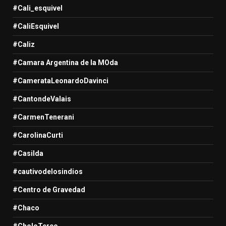
#Cali_esquivel
#CaliEsquivel
#Caliz
#Camara Argentina de la MOda
#CamerataLeonardoDavinci
#CantondeValais
#CarmenTenerani
#CarolinaCurti
#Casilda
#cautivodelosindios
#Centro de Gravedad
#Chaco
#CholoTerco