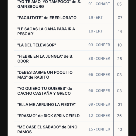
"YO TE AMO, YO TAMPOCO" de S.
01-COMART
05.02.70
GAINSBOURG
"FACILITATE" de EBER LOBATO
19-ERT
07.10.70
"LE SACAS LA CAÑA PARA IR A
10-ERT
14.07.71
PESCAR"
"LA DEL TELEVISOR"
03-COMFER
10.01.73
"FIEBRE EN LA JUNGLA" de B.
38-COMFER
25.10.73
ODOR
"DEBES DARME UN POQUITO
06-COMFER
03.05.74
MAS" de RABITO
"YO QUIERO TU QUIERES" de
06-COMFER
03.05.74
CACHO CASTAÑA Y GRECO
"ELLA ME ARRUINO LA FIESTA"
09-COMFER
31.07.74
"ERASMO" de RICK SPRINGFIELD
12-COMFER
26.09.74
"ME CASE EL SABADO" de DINO
15-COMFER
10.10.74
RAMOS