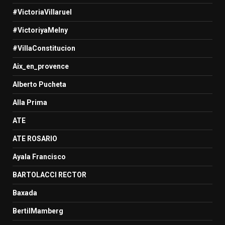
#VictoriaVillaruel
#VictoriyaMelny
#VillaConstitucion
Aix_en_provence
Alberto Pucheta
Alla Prima
ATE
ATE ROSARIO
Ayala Francisco
BARTOLACCI RECTOR
Baxada
BertilMamberg