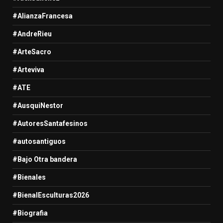
#AlianzaFrancesa
#AndreRieu
#ArteSacro
#Arteviva
#ATE
#AusquiNestor
#AutoresSantafesinos
#autosantiguos
#Bajo Otra bandera
#Bienales
#BienalEsculturas2026
#Biografia