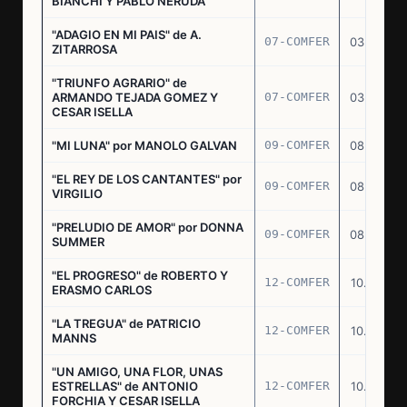
BIANCHI Y PABLO NERUDA
"ADAGIO EN MI PAIS" de A.
07-COMFER
03.03.77
ZITARROSA
"TRIUNFO AGRARIO" de
ARMANDO TEJADA GOMEZ Y
07-COMFER
03.03.77
CESAR ISELLA
"MI LUNA" por MANOLO GALVAN
09-COMFER
08.03.77
"EL REY DE LOS CANTANTES" por
09-COMFER
08.03.77
VIRGILIO
"PRELUDIO DE AMOR" por DONNA
09-COMFER
08.03.77
SUMMER
"EL PROGRESO" de ROBERTO Y
12-COMFER
10.03.77
ERASMO CARLOS
"LA TREGUA" de PATRICIO
12-COMFER
10.03.77
MANNS
"UN AMIGO, UNA FLOR, UNAS
ESTRELLAS" de ANTONIO
12-COMFER
10.03.77
FORCHIA Y CESAR ISELLA