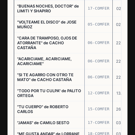
"BUENAS NOCHES, DOCTOR" de
17-COMFER
02.01.76
LIMITI Y SHAPIRO
"VOLTEAME EL DISCO" de JOSE
05-COMFER
02.02.76
MUÑOZ
"CARA DE TRAMPOSO, OJOS DE
ATORRANTE" de CACHO
06-COMFER
22.04.76
CASTAÑA
"ACARICIAME, ACARICIAME,
06-COMFER
22.04.76
ACARICIAME"
"SI TE AGARRO CON OTRO TE
06-COMFER
22.04.76
MATO" de CACHO CASTAÑA
"TODO POR TU CULPA" de PALITO
12-COMFER
13.05.76
ORTEGA
"TU CUERPO" de ROBERTO
15-COMFER
26.05.76
CARLOS
"JAMAS" de CAMILO SESTO
17-COMFER
03.06.76
"ME GUSTA ANDAR" de LORRANE
18-COMFER
03.06.76