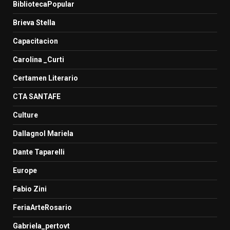
BibliotecaPopular
Brieva Stella
Capacitacion
Carolina _Curti
Certamen Literario
CTA SANTAFE
Culture
Dallagnol Mariela
Dante Taparelli
Europe
Fabio Zini
FeriaArteRosario
Gabriela_pertovt