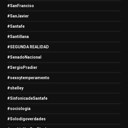
#SanFranciso
#SanJavier
#Santafe
#Santillana
#SEGUNDA REALIDAD
#SenadoNacional
#SergioPradier
#sexoytemperamento
#shelley
#SinfonicadeSantafe
#sociologia
#Solodigoverdades