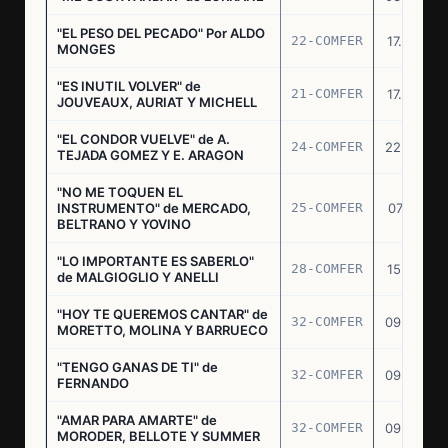
"EL PESO DEL PECADO" Por ALDO
22-COMFER
17.06.76
MONGES
"ES INUTIL VOLVER" de
21-COMFER
17.06.76
JOUVEAUX, AURIAT Y MICHELL
"EL CONDOR VUELVE" de A.
24-COMFER
22.06.76
TEJADA GOMEZ Y E. ARAGON
"NO ME TOQUEN EL
INSTRUMENTO" de MERCADO,
25-COMFER
07.07.76
BELTRANO Y YOVINO
"LO IMPORTANTE ES SABERLO"
28-COMFER
15.07.76
de MALGIOGLIO Y ANELLI
"HOY TE QUEREMOS CANTAR" de
32-COMFER
09.09.76
MORETTO, MOLINA Y BARRUECO
"TENGO GANAS DE TI" de
32-COMFER
09.09.76
FERNANDO
"AMAR PARA AMARTE" de
32-COMFER
09.09.76
MORODER, BELLOTE Y SUMMER