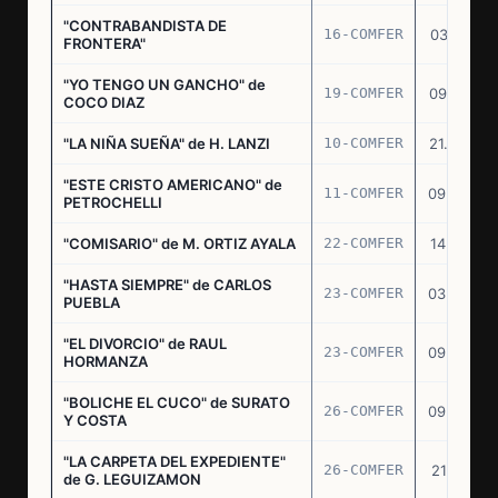
"CONTRABANDISTA DE
16-COMFER
03.12.74
FRONTERA"
"YO TENGO UN GANCHO" de
19-COMFER
09.01.75
COCO DIAZ
"LA NIÑA SUEÑA" de H. LANZI
10-COMFER
21.03.75
"ESTE CRISTO AMERICANO" de
11-COMFER
09.04.75
PETROCHELLI
"COMISARIO" de M. ORTIZ AYALA
22-COMFER
14.07.75
"HASTA SIEMPRE" de CARLOS
23-COMFER
03.09.75
PUEBLA
"EL DIVORCIO" de RAUL
23-COMFER
09.09.75
HORMANZA
"BOLICHE EL CUCO" de SURATO
26-COMFER
09.09.75
Y COSTA
"LA CARPETA DEL EXPEDIENTE"
26-COMFER
21.10.75
de G. LEGUIZAMON