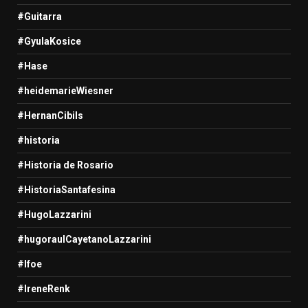
#Guitarra
#GyulaKosice
#Hase
#heidemarieWiesner
#HernanCibils
#historia
#Historia de Rosario
#HistoriaSantafesina
#HugoLazzarini
#hugoraulCayetanoLazzarini
#Ifoe
#IreneRenk