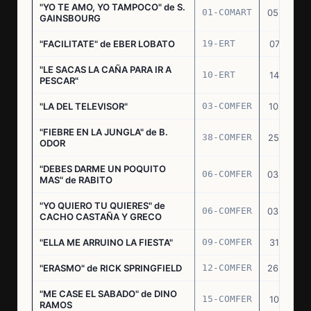
"YO TE AMO, YO TAMPOCO" de S.
01-COMART
05.02.70
GAINSBOURG
"FACILITATE" de EBER LOBATO
19-ERT
07.10.70
"LE SACAS LA CAÑA PARA IR A
10-ERT
14.07.71
PESCAR"
"LA DEL TELEVISOR"
03-COMFER
10.01.73
"FIEBRE EN LA JUNGLA" de B.
38-COMFER
25.10.73
ODOR
"DEBES DARME UN POQUITO
06-COMFER
03.05.74
MAS" de RABITO
"YO QUIERO TU QUIERES" de
06-COMFER
03.05.74
CACHO CASTAÑA Y GRECO
"ELLA ME ARRUINO LA FIESTA"
09-COMFER
31.07.74
"ERASMO" de RICK SPRINGFIELD
12-COMFER
26.09.74
"ME CASE EL SABADO" de DINO
15-COMFER
10.10.74
RAMOS