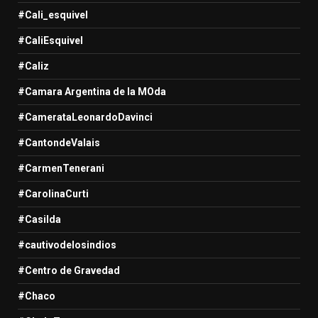
#Cali_esquivel
#CaliEsquivel
#Caliz
#Camara Argentina de la MOda
#CamerataLeonardoDavinci
#CantondeValais
#CarmenTenerani
#CarolinaCurti
#Casilda
#cautivodelosindios
#Centro de Gravedad
#Chaco