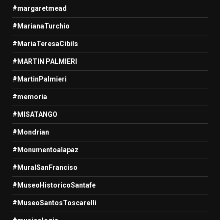
#margaretmead
#MarianaTurchio
#MariaTeresaCibils
#MARTIN PALMIERI
#MartinPalmieri
#memoria
#MISATANGO
#Mondrian
#Monumentoalapaz
#MuralSanFranciso
#MuseoHistoricoSantafe
#MuseoSantosToscarelli