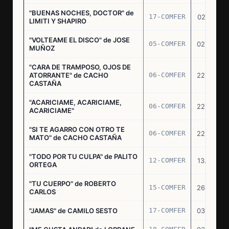
"BUENAS NOCHES, DOCTOR" de
17-COMFER
02.01.76
LIMITI Y SHAPIRO
"VOLTEAME EL DISCO" de JOSE
05-COMFER
02.02.76
MUÑOZ
"CARA DE TRAMPOSO, OJOS DE
ATORRANTE" de CACHO
06-COMFER
22.04.76
CASTAÑA
"ACARICIAME, ACARICIAME,
06-COMFER
22.04.76
ACARICIAME"
"SI TE AGARRO CON OTRO TE
06-COMFER
22.04.76
MATO" de CACHO CASTAÑA
"TODO POR TU CULPA" de PALITO
12-COMFER
13.05.76
ORTEGA
"TU CUERPO" de ROBERTO
15-COMFER
26.05.76
CARLOS
"JAMAS" de CAMILO SESTO
17-COMFER
03.06.76