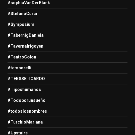
#sophiaVanDerBlank
#StefanoCurci
#Symposium
#TabernigDaniela
#TavernaIrigoyen
#TeatroColon
#temporelli
#TERSSE rICARDO
#Tiposhumanos
#Todoporunsueño
#todoslosnombres
#TurchioMariana
#Upstairs