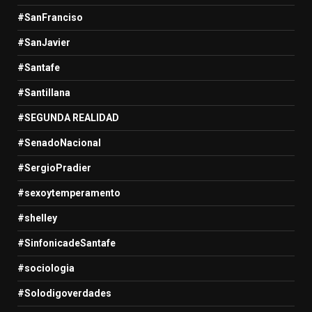
#SanFranciso
#SanJavier
#Santafe
#Santillana
#SEGUNDA REALIDAD
#SenadoNacional
#SergioPradier
#sexoytemperamento
#shelley
#SinfonicadeSantafe
#sociologia
#Solodigoverdades