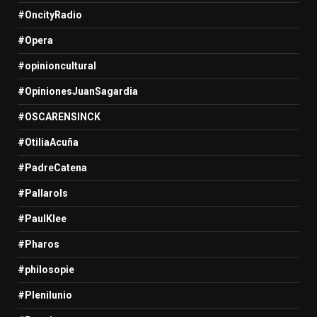
#OncityRadio
#Opera
#opinioncultural
#OpinionesJuanSagardia
#OSCARENSINCK
#OtiliaAcuña
#PadreCatena
#Pallarols
#PaulKlee
#Pharos
#philosopie
#Plenilunio