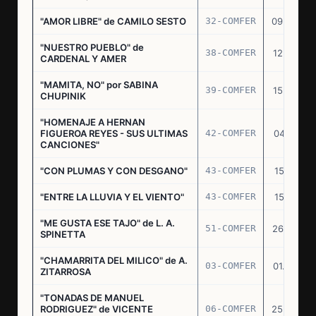
"AMOR LIBRE" de CAMILO SESTO
32-COMFER
09.09.76
"NUESTRO PUEBLO" de
38-COMFER
12.10.76
CARDENAL Y AMER
"MAMITA, NO" por SABINA
39-COMFER
15.10.76
CHUPINIK
"HOMENAJE A HERNAN
FIGUEROA REYES - SUS ULTIMAS
42-COMFER
04.11.76
CANCIONES"
"CON PLUMAS Y CON DESGANO"
43-COMFER
15.11.76
"ENTRE LA LLUVIA Y EL VIENTO"
43-COMFER
15.11.76
"ME GUSTA ESE TAJO" de L. A.
51-COMFER
26.12.76
SPINETTA
"CHAMARRITA DEL MILICO" de A.
03-COMFER
01.02.77
ZITARROSA
"TONADAS DE MANUEL
RODRIGUEZ" de VICENTE
06-COMFER
25.02.77