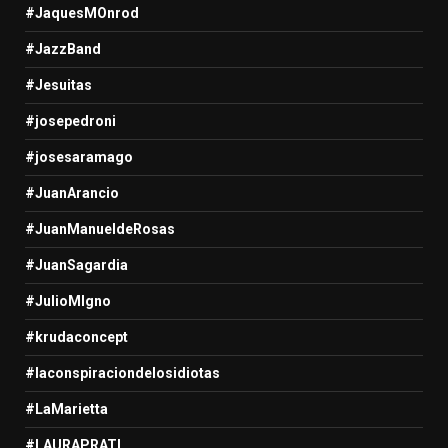
#JaquesMOnrod
#JazzBand
#Jesuitas
#josepedroni
#josesaramago
#JuanArancio
#JuanManueldeRosas
#JuanSagardia
#JulioMIgno
#krudaconcept
#laconspiraciondelosidiotas
#LaMarietta
#LAURAPRATI