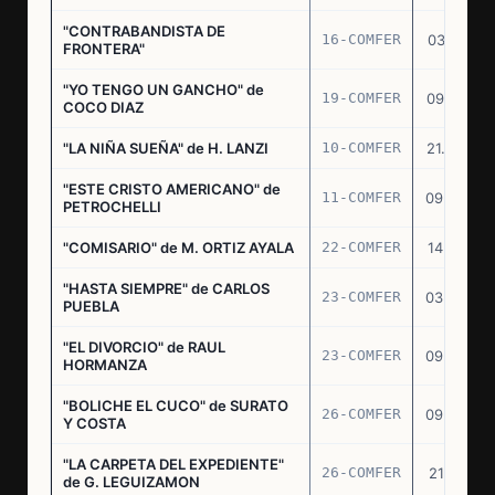
"CONTRABANDISTA DE
16-COMFER
03.12.74
FRONTERA"
"YO TENGO UN GANCHO" de
19-COMFER
09.01.75
COCO DIAZ
"LA NIÑA SUEÑA" de H. LANZI
10-COMFER
21.03.75
"ESTE CRISTO AMERICANO" de
11-COMFER
09.04.75
PETROCHELLI
"COMISARIO" de M. ORTIZ AYALA
22-COMFER
14.07.75
"HASTA SIEMPRE" de CARLOS
23-COMFER
03.09.75
PUEBLA
"EL DIVORCIO" de RAUL
23-COMFER
09.09.75
HORMANZA
"BOLICHE EL CUCO" de SURATO
26-COMFER
09.09.75
Y COSTA
"LA CARPETA DEL EXPEDIENTE"
26-COMFER
21.10.75
de G. LEGUIZAMON