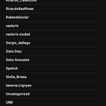
Ricardo_Calanchini
RicardoKauffman
Rubendelsolar
santa fe
santa fe ciudad
Sergio_dallago
Sixto Diaz
Sixto Gonzalez
Spetich
Stella_Brieva
taverna irigoyen
Uncategorized
UNR