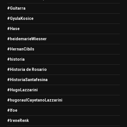
#Guitarra
#GyulaKosice
#Hase
#heidemarieWiesner
#HernanCibils
#historia
#Historia de Rosario
#HistoriaSantafesina
#HugoLazzarini
#hugoraulCayetanoLazzarini
#Ifoe
#IreneRenk