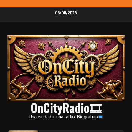
Skip
06/08/2026
to
content
OnCityRadio🎞
Una ciudad + una radio. Biografias