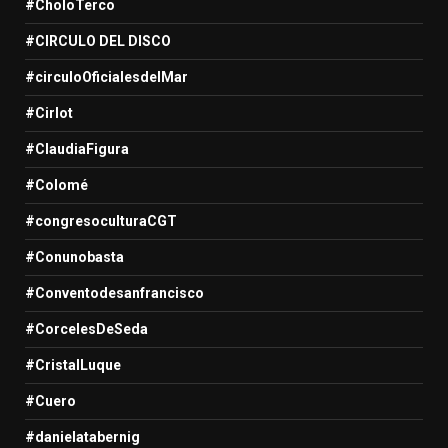
#CholoTerco
#CIRCULO DEL DISCO
#circuloOficialesdelMar
#Cirlot
#ClaudiaFigura
#Colomé
#congresoculturaCGT
#Conunobasta
#Conventodesanfrancisco
#CorcelesDeSeda
#CristalLuque
#Cuero
#danielatabernig