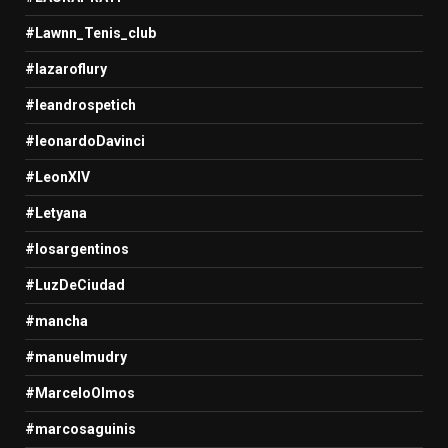
#Lawnn_Tenis_club
#lazaroflury
#leandrospetich
#leonardoDavinci
#LeonXIV
#Letyana
#losargentinos
#LuzDeCiudad
#mancha
#manuelmudry
#MarceloOlmos
#marcosaguinis