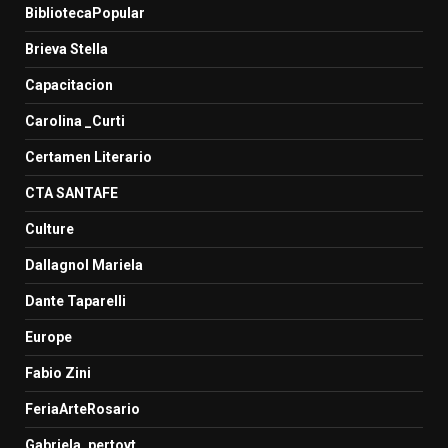
BibliotecaPopular
Brieva Stella
Capacitacion
Carolina _Curti
Certamen Literario
CTA SANTAFE
Culture
Dallagnol Mariela
Dante Taparelli
Europe
Fabio Zini
FeriaArteRosario
Gabriela_pertovt