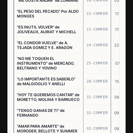
"ME GUSTA ANDAR" de LORRANE
18-COMFER
03.06.76
"EL PESO DEL PECADO" Por ALDO
22-COMFER
17.06.76
MONGES
"ES INUTIL VOLVER" de
21-COMFER
17.06.76
JOUVEAUX, AURIAT Y MICHELL
"EL CONDOR VUELVE" de A.
24-COMFER
22.06.76
TEJADA GOMEZ Y E. ARAGON
"NO ME TOQUEN EL
INSTRUMENTO" de MERCADO,
25-COMFER
07.07.76
BELTRANO Y YOVINO
"LO IMPORTANTE ES SABERLO"
28-COMFER
15.07.76
de MALGIOGLIO Y ANELLI
"HOY TE QUEREMOS CANTAR" de
32-COMFER
09.09.76
MORETTO, MOLINA Y BARRUECO
"TENGO GANAS DE TI" de
32-COMFER
09.09.76
FERNANDO
"AMAR PARA AMARTE" de
32-COMFER
09.09.76
MORODER, BELLOTE Y SUMMER