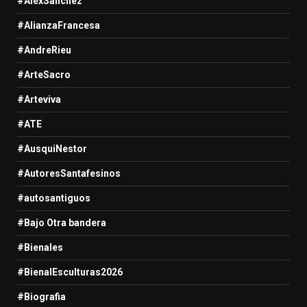
#AlexSanchez
#AlianzaFrancesa
#AndreRieu
#ArteSacro
#Arteviva
#ATE
#AusquiNestor
#AutoresSantafesinos
#autosantiguos
#Bajo Otra bandera
#Bienales
#BienalEsculturas2026
#Biografia