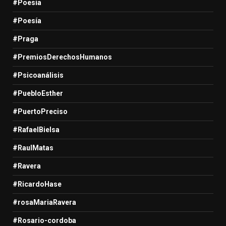
#Poesia
#Poesía
#Praga
#PremiosDerechosHumanos
#Psicoanálisis
#PuebloEsther
#PuertoPreciso
#RafaelBielsa
#RaulMatas
#Ravera
#RicardoHase
#rosaMariaRavera
#Rosario-cordoba