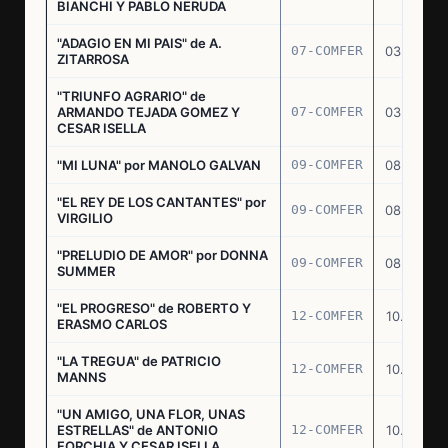
BIANCHI Y PABLO NERUDA
"ADAGIO EN MI PAIS" de A.
07-COMFER
03.03.77
ZITARROSA
"TRIUNFO AGRARIO" de
ARMANDO TEJADA GOMEZ Y
07-COMFER
03.03.77
CESAR ISELLA
"MI LUNA" por MANOLO GALVAN
09-COMFER
08.03.77
"EL REY DE LOS CANTANTES" por
09-COMFER
08.03.77
VIRGILIO
"PRELUDIO DE AMOR" por DONNA
09-COMFER
08.03.77
SUMMER
"EL PROGRESO" de ROBERTO Y
12-COMFER
10.03.77
ERASMO CARLOS
"LA TREGUA" de PATRICIO
12-COMFER
10.03.77
MANNS
"UN AMIGO, UNA FLOR, UNAS
ESTRELLAS" de ANTONIO
12-COMFER
10.03.77
FORCHIA Y CESAR ISELLA