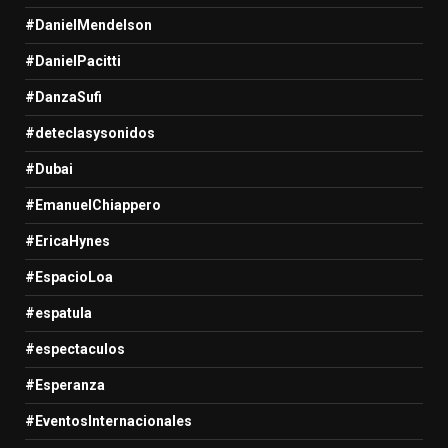
#DanielMendelson
#DanielPacitti
#DanzaSufi
#deteclasysonidos
#Dubai
#EmanuelChiappero
#EricaHynes
#EspacioLoa
#espatula
#espectaculos
#Esperanza
#EventosInternacionales