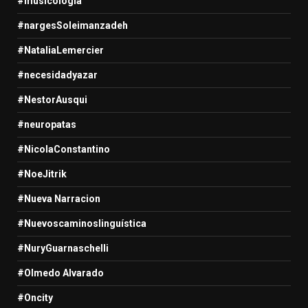
#musicologia
#nargesSoleimanzadeh
#NataliaLemercier
#necesidadyazar
#NestorAusqui
#neuropatas
#NicolaConstantino
#NoeJitrik
#Nueva Narracion
#Nuevoscaminoslinguística
#NuryGuarnaschelli
#Olmedo Alvarado
#Oncity