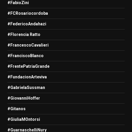
#FabioZini
#FCRosariocordoba
#FedericoAndahazi
#Florencia Ratto
#FrancescoCavalieri
#FranciscoBlanco
#FrentePatriaGrande
#FundacionArteviva
#GabrielaSussman
#GiovanniHoffer
#Gitanos
#GiuliaMOntorsi
#GuarnaschelliNury