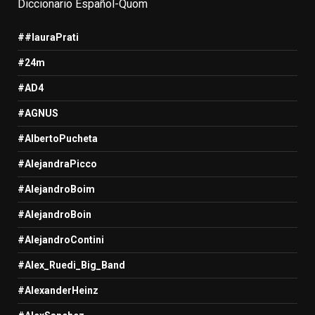
Diccionario Español-Quom
##lauraPrati
#24m
#AD4
#AGNUS
#AlbertoPucheta
#AlejandraPicco
#AlejandroBoim
#AlejandroBoin
#AlejandroContini
#Alex_Ruedi_Big_Band
#AlexanderHeinz