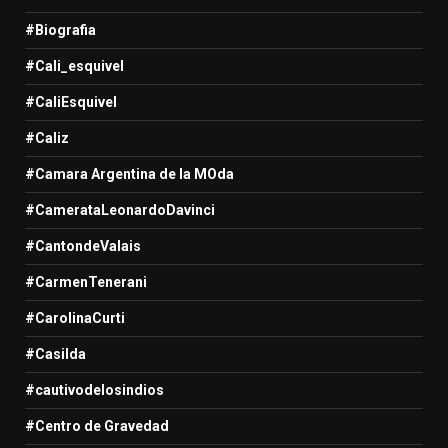
#Biografia
#Cali_esquivel
#CaliEsquivel
#Caliz
#Camara Argentina de la MOda
#CamerataLeonardoDavinci
#CantondeValais
#CarmenTenerani
#CarolinaCurti
#Casilda
#cautivodelosindios
#Centro de Gravedad