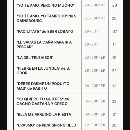
"YO TE AMO, PERO NO MUCHO"
24-COMART
26.11.69
"YO TE AMO, YO TAMPOCO" de S.
01-COMART
05.02.70
GAINSBOURG
"FACILITATE" de EBER LOBATO
19-ERT
07.10.70
"LE SACAS LA CAÑA PARA IR A
10-ERT
14.07.71
PESCAR"
"LA DEL TELEVISOR"
03-COMFER
10.01.73
"FIEBRE EN LA JUNGLA" de B.
38-COMFER
25.10.73
ODOR
"DEBES DARME UN POQUITO
06-COMFER
03.05.74
MAS" de RABITO
"YO QUIERO TU QUIERES" de
06-COMFER
03.05.74
CACHO CASTAÑA Y GRECO
"ELLA ME ARRUINO LA FIESTA"
09-COMFER
31.07.74
"ERASMO" de RICK SPRINGFIELD
12-COMFER
26.09.74