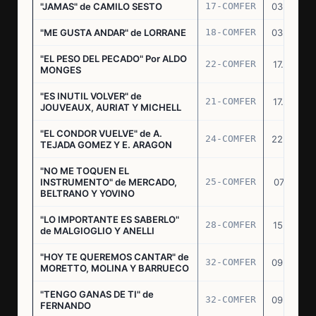
"JAMAS" de CAMILO SESTO
17-COMFER
03.06.76
"ME GUSTA ANDAR" de LORRANE
18-COMFER
03.06.76
"EL PESO DEL PECADO" Por ALDO
22-COMFER
17.06.76
MONGES
"ES INUTIL VOLVER" de
21-COMFER
17.06.76
JOUVEAUX, AURIAT Y MICHELL
"EL CONDOR VUELVE" de A.
24-COMFER
22.06.76
TEJADA GOMEZ Y E. ARAGON
"NO ME TOQUEN EL
INSTRUMENTO" de MERCADO,
25-COMFER
07.07.76
BELTRANO Y YOVINO
"LO IMPORTANTE ES SABERLO"
28-COMFER
15.07.76
de MALGIOGLIO Y ANELLI
"HOY TE QUEREMOS CANTAR" de
32-COMFER
09.09.76
MORETTO, MOLINA Y BARRUECO
"TENGO GANAS DE TI" de
32-COMFER
09.09.76
FERNANDO