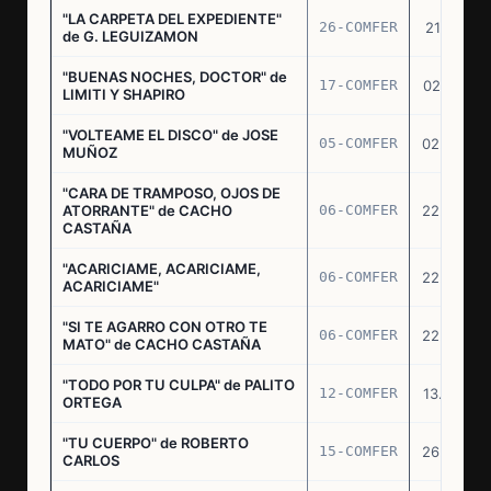
"LA CARPETA DEL EXPEDIENTE"
26-COMFER
21.10.75
de G. LEGUIZAMON
"BUENAS NOCHES, DOCTOR" de
17-COMFER
02.01.76
LIMITI Y SHAPIRO
"VOLTEAME EL DISCO" de JOSE
05-COMFER
02.02.76
MUÑOZ
"CARA DE TRAMPOSO, OJOS DE
ATORRANTE" de CACHO
06-COMFER
22.04.76
CASTAÑA
"ACARICIAME, ACARICIAME,
06-COMFER
22.04.76
ACARICIAME"
"SI TE AGARRO CON OTRO TE
06-COMFER
22.04.76
MATO" de CACHO CASTAÑA
"TODO POR TU CULPA" de PALITO
12-COMFER
13.05.76
ORTEGA
"TU CUERPO" de ROBERTO
15-COMFER
26.05.76
CARLOS