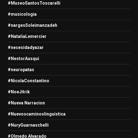
#MuseoSantosToscarelli
#musicologia
#nargesSoleimanzadeh
#NataliaLemercier
#necesidadyazar
#NestorAusqui
#neuropatas
#NicolaConstantino
#NoeJitrik
#Nueva Narracion
#Nuevoscaminoslinguística
#NuryGuarnaschelli
#Olmedo Alvarado