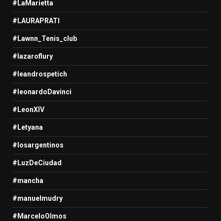
#LaMarietta
#LAURAPRATI
#Lawnn_Tenis_club
#lazaroflury
#leandrospetich
#leonardoDavinci
#LeonXIV
#Letyana
#losargentinos
#LuzDeCiudad
#mancha
#manuelmudry
#MarceloOlmos