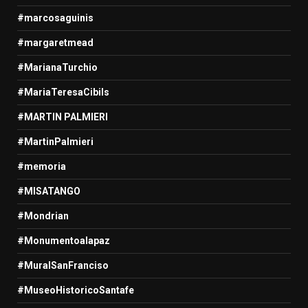
#marcosaguinis
#margaretmead
#MarianaTurchio
#MariaTeresaCibils
#MARTIN PALMIERI
#MartinPalmieri
#memoria
#MISATANGO
#Mondrian
#Monumentoalapaz
#MuralSanFranciso
#MuseoHistoricoSantafe