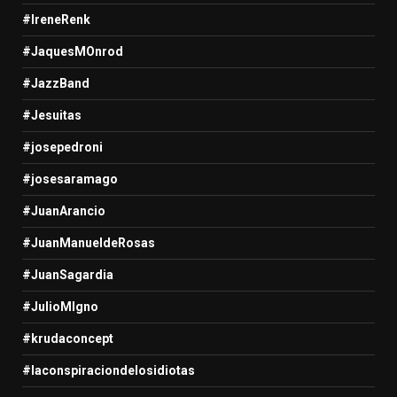
#IreneRenk
#JaquesMOnrod
#JazzBand
#Jesuitas
#josepedroni
#josesaramago
#JuanArancio
#JuanManueldeRosas
#JuanSagardia
#JulioMIgno
#krudaconcept
#laconspiraciondelosidiotas