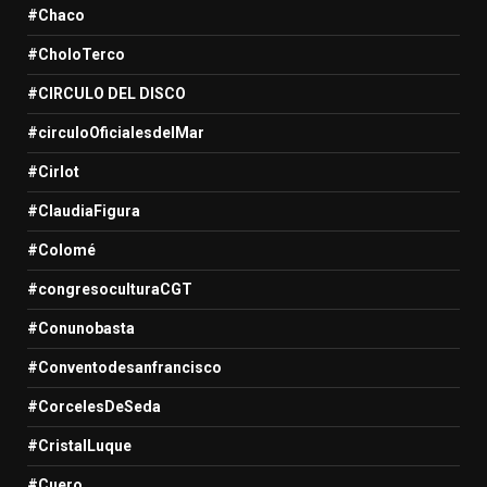
#Chaco
#CholoTerco
#CIRCULO DEL DISCO
#circuloOficialesdelMar
#Cirlot
#ClaudiaFigura
#Colomé
#congresoculturaCGT
#Conunobasta
#Conventodesanfrancisco
#CorcelesDeSeda
#CristalLuque
#Cuero