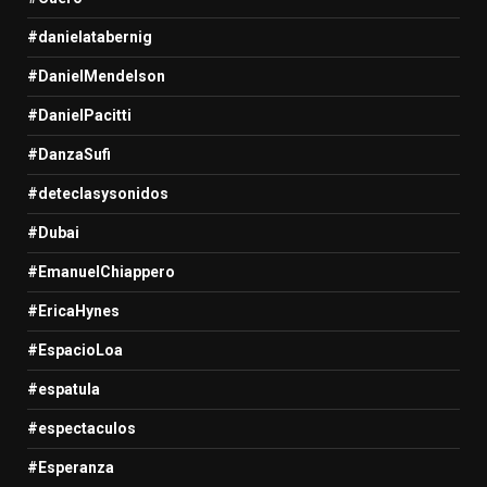
#danielatabernig
#DanielMendelson
#DanielPacitti
#DanzaSufi
#deteclasysonidos
#Dubai
#EmanuelChiappero
#EricaHynes
#EspacioLoa
#espatula
#espectaculos
#Esperanza