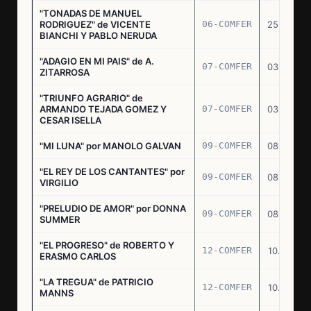
"TONADAS DE MANUEL
RODRIGUEZ" de VICENTE
06-COMFER
25.02.77
BIANCHI Y PABLO NERUDA
"ADAGIO EN MI PAIS" de A.
07-COMFER
03.03.77
ZITARROSA
"TRIUNFO AGRARIO" de
ARMANDO TEJADA GOMEZ Y
07-COMFER
03.03.77
CESAR ISELLA
"MI LUNA" por MANOLO GALVAN
09-COMFER
08.03.77
"EL REY DE LOS CANTANTES" por
09-COMFER
08.03.77
VIRGILIO
"PRELUDIO DE AMOR" por DONNA
09-COMFER
08.03.77
SUMMER
"EL PROGRESO" de ROBERTO Y
12-COMFER
10.03.77
ERASMO CARLOS
"LA TREGUA" de PATRICIO
12-COMFER
10.03.77
MANNS