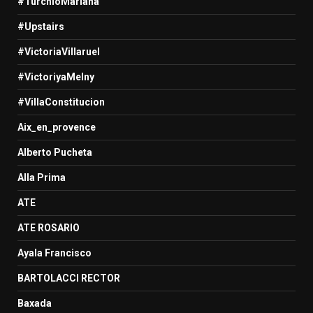
#TurchioMariana
#Upstairs
#VictoriaVillaruel
#VictoriyaMelny
#VillaConstitucion
Aix_en_provence
Alberto Pucheta
Alla Prima
ATE
ATE ROSARIO
Ayala Francisco
BARTOLACCI RECTOR
Baxada