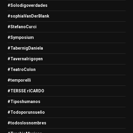
#Solodigoverdades
#sophiaVanDerBlank
#StefanoCurci
#Symposium
#TabernigDaniela
#TavernaIrigoyen
#TeatroColon
#temporelli
#TERSSE rICARDO
#Tiposhumanos
#Todoporunsueño
#todoslosnombres