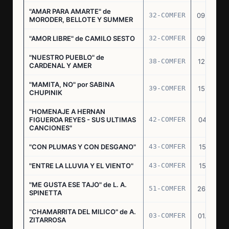
"AMAR PARA AMARTE" de
32-COMFER
09.09.76
MORODER, BELLOTE Y SUMMER
"AMOR LIBRE" de CAMILO SESTO
32-COMFER
09.09.76
"NUESTRO PUEBLO" de
38-COMFER
12.10.76
CARDENAL Y AMER
"MAMITA, NO" por SABINA
39-COMFER
15.10.76
CHUPINIK
"HOMENAJE A HERNAN
FIGUEROA REYES - SUS ULTIMAS
42-COMFER
04.11.76
CANCIONES"
"CON PLUMAS Y CON DESGANO"
43-COMFER
15.11.76
"ENTRE LA LLUVIA Y EL VIENTO"
43-COMFER
15.11.76
"ME GUSTA ESE TAJO" de L. A.
51-COMFER
26.12.76
SPINETTA
"CHAMARRITA DEL MILICO" de A.
03-COMFER
01.02.77
ZITARROSA