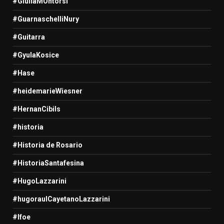
#GiuliaMOntorsi
#GuarnaschelliNury
#Guitarra
#GyulaKosice
#Hase
#heidemarieWiesner
#HernanCibils
#historia
#Historia de Rosario
#HistoriaSantafesina
#HugoLazzarini
#hugoraulCayetanoLazzarini
#Ifoe