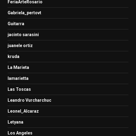
FeriaArteRosario
Gabriela_pertovt
Guitarra
jacinto sarasini
juanele ortiz
kruda
La Marieta
lamarietta
Las Toscas
Leandro Vurcharchuc
Leonel_Alcaraz
Letyana
Los Angeles