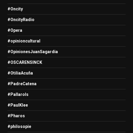
#Oncity
#OncityRadio
#Opera
#opinioncultural
#OpinionesJuanSagardia
#OSCARENSINCK
#OtiliaAcuña
#PadreCatena
#Pallarols
#PaulKlee
#Pharos
#philosopie