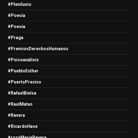
#Plenilunio
#Poesía
#Poesia
#Praga
#PremiosDerechosHumanos
#Psicoanálisis
#PuebloEsther
#PuertoPreciso
#RafaelBielsa
#RaulMatas
#Ravera
#RicardoHase
#rosaMariaRavera