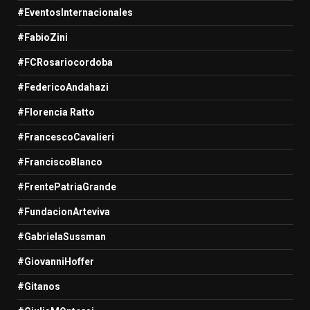
#EventosInternacionales
#FabioZini
#FCRosariocordoba
#FedericoAndahazi
#Florencia Ratto
#FrancescoCavalieri
#FranciscoBlanco
#FrentePatriaGrande
#FundacionArteviva
#GabrielaSussman
#GiovanniHoffer
#Gitanos