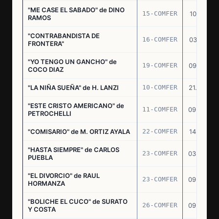
"ME CASE EL SABADO" de DINO
15-COMFER
10.10.74
RAMOS
"CONTRABANDISTA DE
16-COMFER
03.12.74
FRONTERA"
"YO TENGO UN GANCHO" de
19-COMFER
09.01.75
COCO DIAZ
"LA NIÑA SUEÑA" de H. LANZI
10-COMFER
21.03.75
"ESTE CRISTO AMERICANO" de
11-COMFER
09.04.75
PETROCHELLI
"COMISARIO" de M. ORTIZ AYALA
22-COMFER
14.07.75
"HASTA SIEMPRE" de CARLOS
23-COMFER
03.09.75
PUEBLA
"EL DIVORCIO" de RAUL
23-COMFER
09.09.75
HORMANZA
"BOLICHE EL CUCO" de SURATO
26-COMFER
09.09.75
Y COSTA