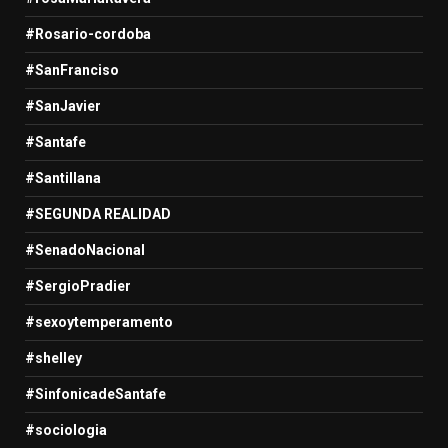
#Rosario-cordoba
#SanFranciso
#SanJavier
#Santafe
#Santillana
#SEGUNDA REALIDAD
#SenadoNacional
#SergioPradier
#sexoytemperamento
#shelley
#SinfonicadeSantafe
#sociologia