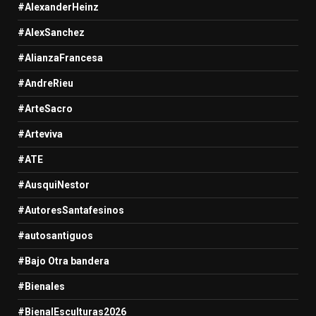
#AlexanderHeinz
#AlexSanchez
#AlianzaFrancesa
#AndreRieu
#ArteSacro
#Arteviva
#ATE
#AusquiNestor
#AutoresSantafesinos
#autosantiguos
#Bajo Otra bandera
#Bienales
#BienalEsculturas2026