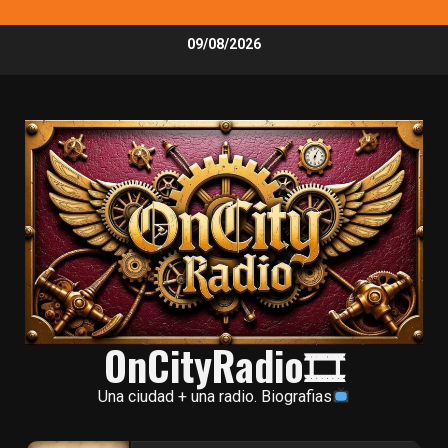
Skip
09/08/2026
to
content
OnCityRadio🎞
Una ciudad + una radio. Biografias