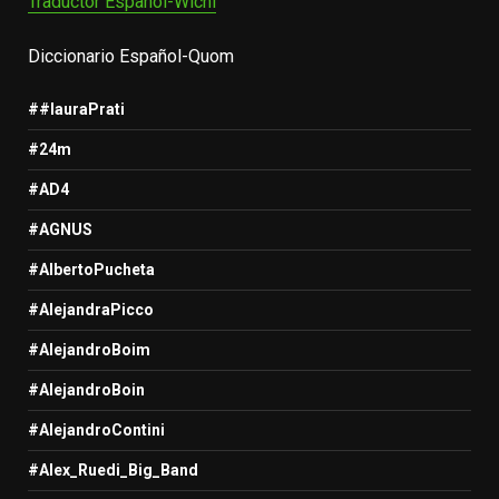
Traductor Español-Wichi
Diccionario Español-Quom
##lauraPrati
#24m
#AD4
#AGNUS
#AlbertoPucheta
#AlejandraPicco
#AlejandroBoim
#AlejandroBoin
#AlejandroContini
#Alex_Ruedi_Big_Band