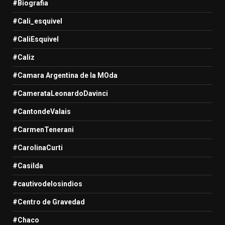
#Biografia
#Cali_esquivel
#CaliEsquivel
#Caliz
#Camara Argentina de la MOda
#CamerataLeonardoDavinci
#CantondeValais
#CarmenTenerani
#CarolinaCurti
#Casilda
#cautivodelosindios
#Centro de Gravedad
#Chaco