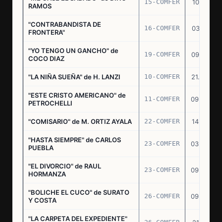
15-COMFER
10.10.74
RAMOS
"CONTRABANDISTA DE
16-COMFER
03.12.74
FRONTERA"
"YO TENGO UN GANCHO" de
19-COMFER
09.01.75
COCO DIAZ
"LA NIÑA SUEÑA" de H. LANZI
10-COMFER
21.03.75
"ESTE CRISTO AMERICANO" de
11-COMFER
09.04.75
PETROCHELLI
"COMISARIO" de M. ORTIZ AYALA
22-COMFER
14.07.75
"HASTA SIEMPRE" de CARLOS
23-COMFER
03.09.75
PUEBLA
"EL DIVORCIO" de RAUL
23-COMFER
09.09.75
HORMANZA
"BOLICHE EL CUCO" de SURATO
26-COMFER
09.09.75
Y COSTA
"LA CARPETA DEL EXPEDIENTE"