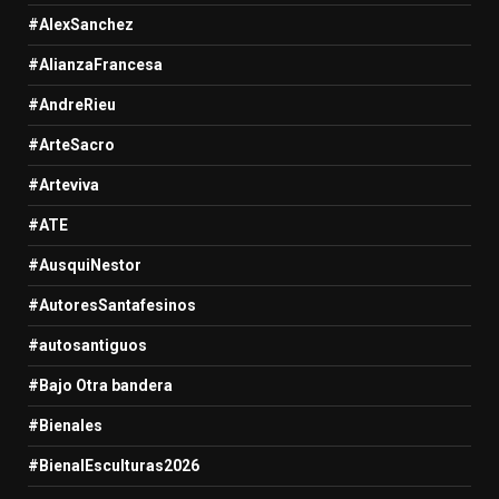
#AlexSanchez
#AlianzaFrancesa
#AndreRieu
#ArteSacro
#Arteviva
#ATE
#AusquiNestor
#AutoresSantafesinos
#autosantiguos
#Bajo Otra bandera
#Bienales
#BienalEsculturas2026