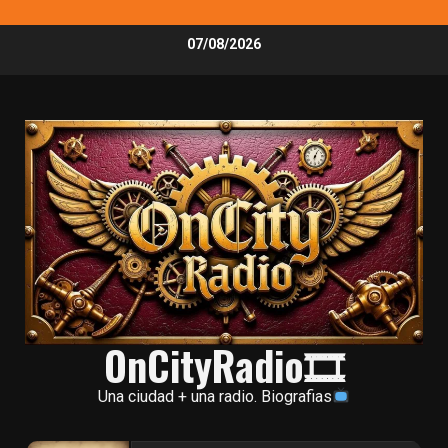
Skip
07/08/2026
to
content
OnCityRadio🎞
Una ciudad + una radio. Biografias