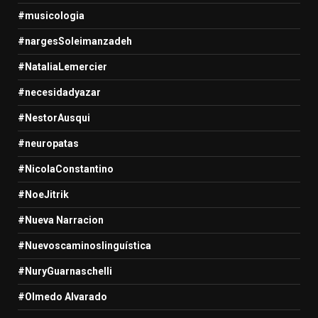
#musicologia
#nargesSoleimanzadeh
#NataliaLemercier
#necesidadyazar
#NestorAusqui
#neuropatas
#NicolaConstantino
#NoeJitrik
#Nueva Narracion
#Nuevoscaminoslinguística
#NuryGuarnaschelli
#Olmedo Alvarado