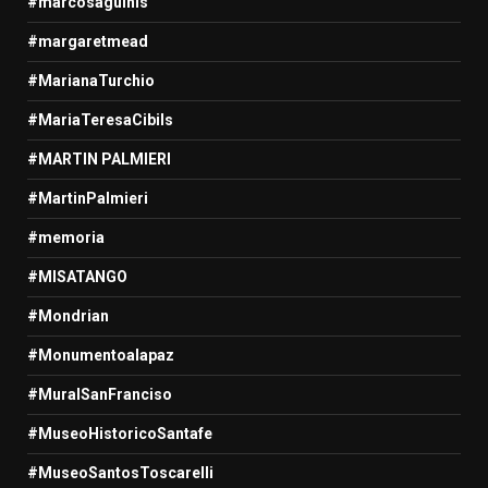
#marcosaguinis
#margaretmead
#MarianaTurchio
#MariaTeresaCibils
#MARTIN PALMIERI
#MartinPalmieri
#memoria
#MISATANGO
#Mondrian
#Monumentoalapaz
#MuralSanFranciso
#MuseoHistoricoSantafe
#MuseoSantosToscarelli