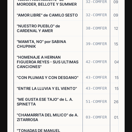
32-COMFER
09.09.76
MORODER, BELLOTE Y SUMMER
"AMOR LIBRE" de CAMILO SESTO
32-COMFER
09.09.76
"NUESTRO PUEBLO" de
38-COMFER
12.10.76
CARDENAL Y AMER
"MAMITA, NO" por SABINA
39-COMFER
15.10.76
CHUPINIK
"HOMENAJE A HERNAN
FIGUEROA REYES - SUS ULTIMAS
42-COMFER
04.11.76
CANCIONES"
"CON PLUMAS Y CON DESGANO"
43-COMFER
15.11.76
"ENTRE LA LLUVIA Y EL VIENTO"
43-COMFER
15.11.76
"ME GUSTA ESE TAJO" de L. A.
51-COMFER
26.12.76
SPINETTA
"CHAMARRITA DEL MILICO" de A.
03-COMFER
01.02.77
ZITARROSA
"TONADAS DE MANUEL