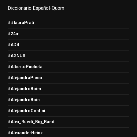
Diccionario Español-Quom
##lauraPrati
#24m
#AD4
#AGNUS
#AlbertoPucheta
#AlejandraPicco
#AlejandroBoim
#AlejandroBoin
#AlejandroContini
#Alex_Ruedi_Big_Band
#AlexanderHeinz