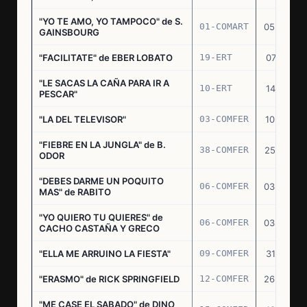
"YO TE AMO, YO TAMPOCO" de S.
01-COMART
05.02.70
GAINSBOURG
"FACILITATE" de EBER LOBATO
19-ERT
07.10.70
"LE SACAS LA CAÑA PARA IR A
10-ERT
14.07.71
PESCAR"
"LA DEL TELEVISOR"
03-COMFER
10.01.73
"FIEBRE EN LA JUNGLA" de B.
38-COMFER
25.10.73
ODOR
"DEBES DARME UN POQUITO
06-COMFER
03.05.74
MAS" de RABITO
"YO QUIERO TU QUIERES" de
06-COMFER
03.05.74
CACHO CASTAÑA Y GRECO
"ELLA ME ARRUINO LA FIESTA"
09-COMFER
31.07.74
"ERASMO" de RICK SPRINGFIELD
12-COMFER
26.09.74
"ME CASE EL SABADO" de DINO