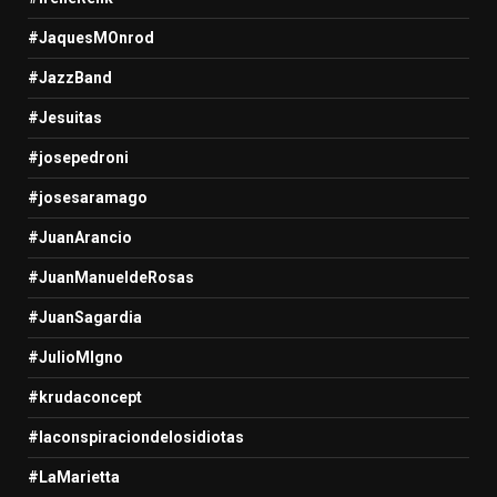
#JaquesMOnrod
#JazzBand
#Jesuitas
#josepedroni
#josesaramago
#JuanArancio
#JuanManueldeRosas
#JuanSagardia
#JulioMIgno
#krudaconcept
#laconspiraciondelosidiotas
#LaMarietta