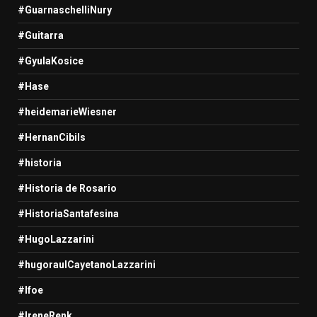
#GuarnaschelliNury
#Guitarra
#GyulaKosice
#Hase
#heidemarieWiesner
#HernanCibils
#historia
#Historia de Rosario
#HistoriaSantafesina
#HugoLazzarini
#hugoraulCayetanoLazzarini
#Ifoe
#IreneRenk