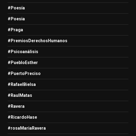
#Poesía
#Poesia
#Praga
#PremiosDerechosHumanos
#Psicoanálisis
#PuebloEsther
#PuertoPreciso
#RafaelBielsa
#RaulMatas
#Ravera
#RicardoHase
#rosaMariaRavera