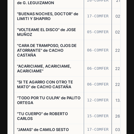
26-COMFER
21.10.75
de G. LEGUIZAMON
"BUENAS NOCHES, DOCTOR" de
17-COMFER
02.01.76
LIMITI Y SHAPIRO
"VOLTEAME EL DISCO" de JOSE
05-COMFER
02.02.76
MUÑOZ
"CARA DE TRAMPOSO, OJOS DE
ATORRANTE" de CACHO
06-COMFER
22.04.76
CASTAÑA
"ACARICIAME, ACARICIAME,
06-COMFER
22.04.76
ACARICIAME"
"SI TE AGARRO CON OTRO TE
06-COMFER
22.04.76
MATO" de CACHO CASTAÑA
"TODO POR TU CULPA" de PALITO
12-COMFER
13.05.76
ORTEGA
"TU CUERPO" de ROBERTO
15-COMFER
26.05.76
CARLOS
"JAMAS" de CAMILO SESTO
17-COMFER
03.06.76