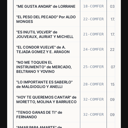
"ME GUSTA ANDAR" de LORRANE
18-COMFER
03.06.76
"EL PESO DEL PECADO" Por ALDO
22-COMFER
17.06.76
MONGES
"ES INUTIL VOLVER" de
21-COMFER
17.06.76
JOUVEAUX, AURIAT Y MICHELL
"EL CONDOR VUELVE" de A.
24-COMFER
22.06.76
TEJADA GOMEZ Y E. ARAGON
"NO ME TOQUEN EL
INSTRUMENTO" de MERCADO,
25-COMFER
07.07.76
BELTRANO Y YOVINO
"LO IMPORTANTE ES SABERLO"
28-COMFER
15.07.76
de MALGIOGLIO Y ANELLI
"HOY TE QUEREMOS CANTAR" de
32-COMFER
09.09.76
MORETTO, MOLINA Y BARRUECO
"TENGO GANAS DE TI" de
32-COMFER
09.09.76
FERNANDO
"AMAR PARA AMARTE" de