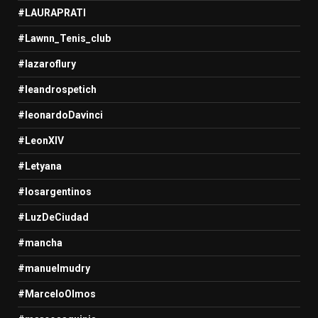
#LAURAPRATI
#Lawnn_Tenis_club
#lazaroflury
#leandrospetich
#leonardoDavinci
#LeonXIV
#Letyana
#losargentinos
#LuzDeCiudad
#mancha
#manuelmudry
#MarceloOlmos