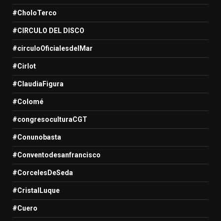
#CholoTerco
#CIRCULO DEL DISCO
#circuloOficialesdelMar
#Cirlot
#ClaudiaFigura
#Colomé
#congresoculturaCGT
#Conunobasta
#Conventodesanfrancisco
#CorcelesDeSeda
#CristalLuque
#Cuero