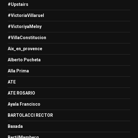
#Upstairs
#VictoriaVillaruel
#VictoriyaMelny
#VillaConstitucion
Aix_en_provence
Alberto Pucheta
Alla Prima
ATE
ATE ROSARIO
Ayala Francisco
BARTOLACCI RECTOR
Baxada
BertilMamberg