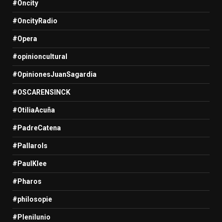
#Oncity
#OncityRadio
#Opera
#opinioncultural
#OpinionesJuanSagardia
#OSCARENSINCK
#OtiliaAcuña
#PadreCatena
#Pallarols
#PaulKlee
#Pharos
#philosopie
#Plenilunio