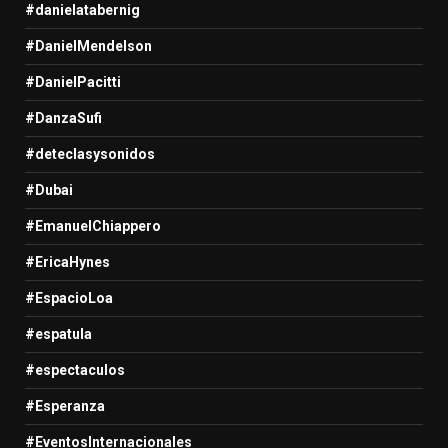
#danielatabernig
#DanielMendelson
#DanielPacitti
#DanzaSufi
#deteclasysonidos
#Dubai
#EmanuelChiappero
#EricaHynes
#EspacioLoa
#espatula
#espectaculos
#Esperanza
#EventosInternacionales