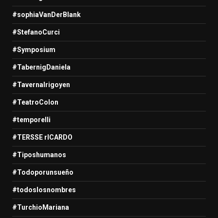
#sophiaVanDerBlank
#StefanoCurci
#Symposium
#TabernigDaniela
#TavernaIrigoyen
#TeatroColon
#temporelli
#TERSSE rICARDO
#Tiposhumanos
#Todoporunsueño
#todoslosnombres
#TurchioMariana