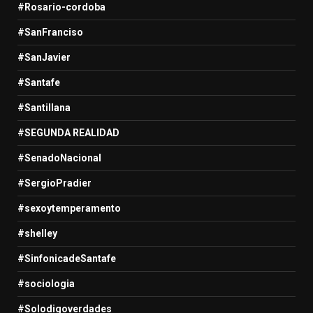
#Rosario-cordoba
#SanFranciso
#SanJavier
#Santafe
#Santillana
#SEGUNDA REALIDAD
#SenadoNacional
#SergioPradier
#sexoytemperamento
#shelley
#SinfonicadeSantafe
#sociologia
#Solodigoverdades