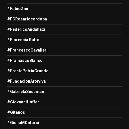
#FabioZini
#FCRosariocordoba
#FedericoAndahazi
#Florencia Ratto
#FrancescoCavalieri
#FranciscoBlanco
#FrentePatriaGrande
#FundacionArteviva
#GabrielaSussman
#GiovanniHoffer
#Gitanos
#GiuliaMOntorsi